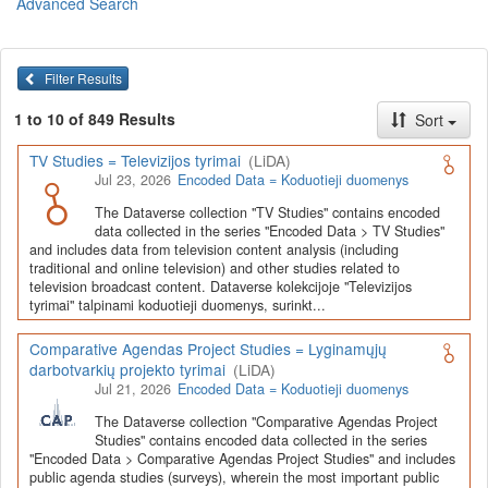
Advanced Search
Lietuvos humanitarinių ir socialinių mokslų duomenų
archyvas (LiDA)
yra virtuali skaitmeninė empirinių HSM
duomenų ir tyrimų išteklių kaupimo, ilgalaikio saugojimo ir sklaidos
Filter Results
infrastruktūra, suteikianti prieigą prie daugiau nei 600 duomenų ir
tyrimų išteklių. Visi duomenų ir tyrimų ištekliai yra dokumentuoti
1 to 10 of 849 Results
Sort
lietuvių ir anglų kalbomis pagal tarptautinius standartus. LiDA
įsikūręs
Kauno technologijos universiteto Duomenų analizės
TV Studies = Televizijos tyrimai
(LiDA)
ir archyvavimo (DAtA) centre
(
data.ktu.edu
).
Jul 23, 2026
Encoded Data = Koduotieji duomenys
Prieigai prie išteklių naudojama ši
Dataverse talpykla
(kol kas ne
The Dataverse collection "TV Studies" contains encoded
visi ištekliai prieinami, nes 2020-2029 m. vykdomas perkėlimo iš
data collected in the series "Encoded Data > TV Studies"
senosios infrastruktūros projektas). LiDA kuruoja įvairių tipų
and includes data from television content analysis (including
išteklius ir jie publikuojami atskiruose kataloguose pagal tipą:
traditional and online television) and other studies related to
television broadcast content. Dataverse kolekcijoje "Televizijos
Apklausų duomenys
,
Interviu duomenys
,
Agreguotieji duomenys
tyrimai" talpinami koduotieji duomenys, surinkt...
(įskaitant Istorinę statistiką),
Tekstiniai duomenys
ir
Koduotieji
duomenys
(įskaitant Žiniasklaidos tyrimus). Taip pat LiDA
Comparative Agendas Project Studies = Lyginamųjų
talpinami didelių nacionalinių projektų duomenys (
Didelių projektų
darbotvarkių projekto tyrimai
(LiDA)
duomenys
) ir Lietuvos aukštojo mokslo ir studijų bei Lietuvos
Jul 21, 2026
Encoded Data = Koduotieji duomenys
valstybės institucijų deponuoti socialinių ir humanitarinių mokslų
duomenų rinkiniai (
Kitų institucijų duomenys
). Norintiems
išmokti
The Dataverse collection "Comparative Agendas Project
naudotis
šia talpykla, surasti ir parsisiųsti duomenis, siūlome
Studies" contains encoded data collected in the series
"Encoded Data > Comparative Agendas Project Studies" and includes
susipažinti su
LiDA Dataverse talpyklos naudotojo vadovu
.
public agenda studies (surveys), wherein the most important public