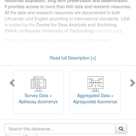
resources acquisition, long-term preservation and dissemination.
It provides access to more than 600 data and research resources.
All the data and research resources are documented in both
Lithuanian and English according to international standards. LiDA
is hosted by the
Centre for Data Analysis and Archiving
(DAtA) of Kaunas University of Technology
(
data.ktu.edu
).
Access to the resources is provided via this
Dataverse
repository
(not all the resources are available, as in 2020-2029 a
migration project from the old infrastructure is being
Read full Description [+]
implemented). LiDA curates different types of resources and they
are published into catalogues according to the type:
Survey Data
,
Interview Data
,
Aggregated Data
(including Historical Statistics),
Textual Data
, and
Encoded Data
(including News Media Studies).
Also, LiDA holds collections of data produced in large national
projets (
Large Project Data
) as well as social sciences and
humanities data deposited by Lithuanian science and higher
Survey Data =
Aggregated Data =
education institutions and Lithuanian governmental institutions
Apklausų duomenys
Agreguotieji duomenys
T
(
Data of Other Institutions
).
Depositors interested in deposit of their data into the LiDA
Dataverse repository should consult
this page
.