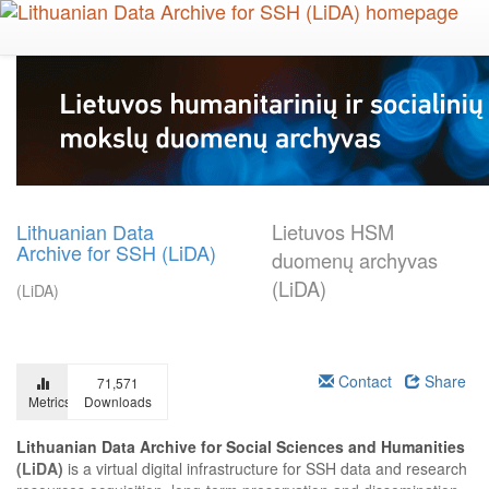
Skip
to
main
content
Lithuanian Data
Lietuvos HSM
Archive for SSH (LiDA)
duomenų archyvas
(LiDA)
(LiDA)
Contact
Share
71,571
Metrics
Downloads
Lithuanian Data Archive for Social Sciences and Humanities
(LiDA)
is a virtual digital infrastructure for SSH data and research