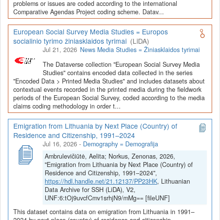
Depozitoriai, kurie norėtų deponuoti savo duomenis į LiDA
problems or issues are coded according to the international
Comparative Agendas Project coding scheme. Datav...
Dataverse talpyklą, turėtų susipažinti su informacija
šiame
puslapyje
.
European Social Survey Media Studies = Europos
socialinio tyrimo žiniasklaidos tyrimai
(LiDA)
Jul 21, 2026
News Media Studies = Žiniasklaidos tyrimai
The Dataverse collection "European Social Survey Media
Studies" contains encoded data collected in the series
"Encoded Data > Printed Media Studies" and includes datasets about
contextual events recorded in the printed media during the fieldwork
periods of the European Social Survey, coded according to the media
claims coding methodology in order t...
Emigration from Lithuania by Next Place (Country) of
Residence and Citizenship, 1991–2024
Jul 16, 2026
-
Demography = Demografija
Ambrulevičiūtė, Aelita; Norkus, Zenonas, 2026,
"Emigration from Lithuania by Next Place (Country) of
Residence and Citizenship, 1991–2024",
https://hdl.handle.net/21.12137/PP23HK
, Lithuanian
Data Archive for SSH (LiDA), V2,
UNF:6:tOj9uvcfCmv1srhjN9/mMg== [fileUNF]
This dataset contains data on emigration from Lithuania in 1991–
2024 by next place (country) of residence and citizenship.