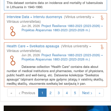
This dataset contains data on incidence and mortality of tuberculosis
in Lithuania in 1940-1990.
Interview Data = Interviu duomenys
(Vilnius university =
Vilniaus universitetas)
Jun 26, 2026
Project Resilience 1883-2023 (2023-2026) =
Projektas Atsparumas 1883-2023 (2023-2026 m.)
Health Care = Sveikatos apsauga
(Vilnius university =
Vilniaus universitetas)
Jun 26, 2026
Project Resilience 1883-2023 (2023-2026) =
Projektas Atsparumas 1883-2023 (2023-2026 m.)
Dataverse collection "Health Care" contains data about
number of medical institutions and pharmacies, number of physicians,
public health and well-being, etc. Dataverse kolekcijoje "Sveikatos
apsauga" talpinami duomenys apie gydymo įstaigų ir vaistinių skaičių,
medikų skaičių, visuomenės sveikatą bei savijautą ir pan.
(Current)
«
< Previous
1
2
3
4
5
Next >
»