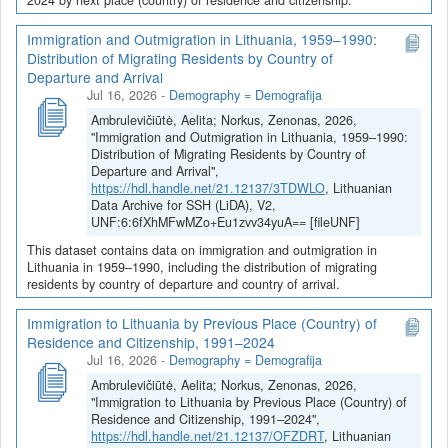
Immigration and Outmigration in Lithuania, 1959–1990:
Distribution of Migrating Residents by Country of
Departure and Arrival
Jul 16, 2026
-
Demography = Demografija
Ambrulevičiūtė, Aelita; Norkus, Zenonas, 2026,
"Immigration and Outmigration in Lithuania, 1959–1990:
Distribution of Migrating Residents by Country of
Departure and Arrival",
https://hdl.handle.net/21.12137/3TDWLO
, Lithuanian
Data Archive for SSH (LiDA), V2,
UNF:6:6fXhMFwMZo+Eu1zvv34yuA== [fileUNF]
This dataset contains data on immigration and outmigration in
Lithuania in 1959–1990, including the distribution of migrating
residents by country of departure and country of arrival.
Immigration to Lithuania by Previous Place (Country) of
Residence and Citizenship, 1991–2024
Jul 16, 2026
-
Demography = Demografija
Ambrulevičiūtė, Aelita; Norkus, Zenonas, 2026,
"Immigration to Lithuania by Previous Place (Country) of
Residence and Citizenship, 1991–2024",
https://hdl.handle.net/21.12137/OFZDRT
, Lithuanian