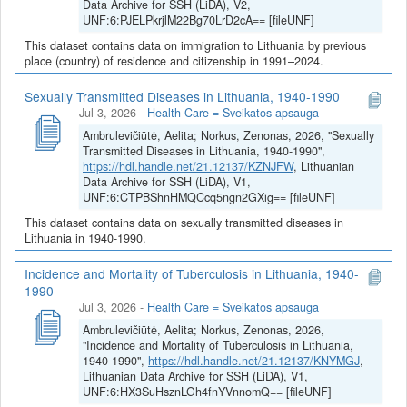
Data Archive for SSH (LiDA), V2,
UNF:6:PJELPkrjlM22Bg70LrD2cA== [fileUNF]
This dataset contains data on immigration to Lithuania by previous
place (country) of residence and citizenship in 1991–2024.
Sexually Transmitted Diseases in Lithuania, 1940-1990
Jul 3, 2026
-
Health Care = Sveikatos apsauga
Ambrulevičiūtė, Aelita; Norkus, Zenonas, 2026, "Sexually
Transmitted Diseases in Lithuania, 1940-1990",
https://hdl.handle.net/21.12137/KZNJFW
, Lithuanian
Data Archive for SSH (LiDA), V1,
UNF:6:CTPBShnHMQCcq5ngn2GXig== [fileUNF]
This dataset contains data on sexually transmitted diseases in
Lithuania in 1940-1990.
Incidence and Mortality of Tuberculosis in Lithuania, 1940-
1990
Jul 3, 2026
-
Health Care = Sveikatos apsauga
Ambrulevičiūtė, Aelita; Norkus, Zenonas, 2026,
"Incidence and Mortality of Tuberculosis in Lithuania,
1940-1990",
https://hdl.handle.net/21.12137/KNYMGJ
,
Lithuanian Data Archive for SSH (LiDA), V1,
UNF:6:HX3SuHsznLGh4fnYVnnomQ== [fileUNF]