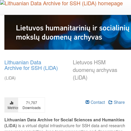
Skip
to
main
content
Lithuanian Data
Lietuvos HSM
Archive for SSH (LiDA)
duomenų archyvas
(LiDA)
(LiDA)
Contact
Share
71,707
Metrics
Downloads
Lithuanian Data Archive for Social Sciences and Humanities
(LiDA)
is a virtual digital infrastructure for SSH data and research