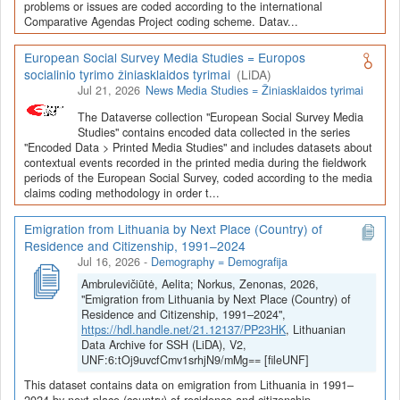
Depozitoriai, kurie norėtų deponuoti savo duomenis į LiDA
problems or issues are coded according to the international
Comparative Agendas Project coding scheme. Datav...
Dataverse talpyklą, turėtų susipažinti su informacija
šiame
puslapyje
.
European Social Survey Media Studies = Europos
socialinio tyrimo žiniasklaidos tyrimai
(LiDA)
Jul 21, 2026
News Media Studies = Žiniasklaidos tyrimai
The Dataverse collection "European Social Survey Media
Studies" contains encoded data collected in the series
"Encoded Data > Printed Media Studies" and includes datasets about
contextual events recorded in the printed media during the fieldwork
periods of the European Social Survey, coded according to the media
claims coding methodology in order t...
Emigration from Lithuania by Next Place (Country) of
Residence and Citizenship, 1991–2024
Jul 16, 2026
-
Demography = Demografija
Ambrulevičiūtė, Aelita; Norkus, Zenonas, 2026,
"Emigration from Lithuania by Next Place (Country) of
Residence and Citizenship, 1991–2024",
https://hdl.handle.net/21.12137/PP23HK
, Lithuanian
Data Archive for SSH (LiDA), V2,
UNF:6:tOj9uvcfCmv1srhjN9/mMg== [fileUNF]
This dataset contains data on emigration from Lithuania in 1991–
2024 by next place (country) of residence and citizenship.