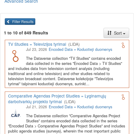
Advanced Search
Lietuvos humanitarinių ir socialinių mokslų duomenų
archyvas (LiDA)
yra virtuali skaitmeninė empirinių HSM
duomenų ir tyrimų išteklių kaupimo, ilgalaikio saugojimo ir sklaidos
Filter Results
infrastruktūra, suteikianti prieigą prie daugiau nei 600 duomenų ir
tyrimų išteklių. Visi duomenų ir tyrimų ištekliai yra dokumentuoti
1 to 10 of 849 Results
Sort
lietuvių ir anglų kalbomis pagal tarptautinius standartus. LiDA
įsikūręs
Kauno technologijos universiteto Duomenų analizės
TV Studies = Televizijos tyrimai
(LiDA)
ir archyvavimo (DAtA) centre
(
data.ktu.edu
).
Jul 23, 2026
Encoded Data = Koduotieji duomenys
Prieigai prie išteklių naudojama ši
Dataverse talpykla
(kol kas ne
The Dataverse collection "TV Studies" contains encoded
visi ištekliai prieinami, nes 2020-2029 m. vykdomas perkėlimo iš
data collected in the series "Encoded Data > TV Studies"
senosios infrastruktūros projektas). LiDA kuruoja įvairių tipų
and includes data from television content analysis (including
išteklius ir jie publikuojami atskiruose kataloguose pagal tipą:
traditional and online television) and other studies related to
television broadcast content. Dataverse kolekcijoje "Televizijos
Apklausų duomenys
,
Interviu duomenys
,
Agreguotieji duomenys
tyrimai" talpinami koduotieji duomenys, surinkt...
(įskaitant Istorinę statistiką),
Tekstiniai duomenys
ir
Koduotieji
duomenys
(įskaitant Žiniasklaidos tyrimus). Taip pat LiDA
Comparative Agendas Project Studies = Lyginamųjų
talpinami didelių nacionalinių projektų duomenys (
Didelių projektų
darbotvarkių projekto tyrimai
(LiDA)
duomenys
) ir Lietuvos aukštojo mokslo ir studijų bei Lietuvos
Jul 21, 2026
Encoded Data = Koduotieji duomenys
valstybės institucijų deponuoti socialinių ir humanitarinių mokslų
duomenų rinkiniai (
Kitų institucijų duomenys
). Norintiems
išmokti
The Dataverse collection "Comparative Agendas Project
naudotis
šia talpykla, surasti ir parsisiųsti duomenis, siūlome
Studies" contains encoded data collected in the series
"Encoded Data > Comparative Agendas Project Studies" and includes
susipažinti su
LiDA Dataverse talpyklos naudotojo vadovu
.
public agenda studies (surveys), wherein the most important public