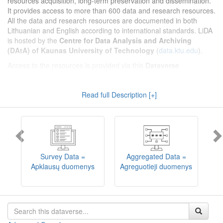
resources acquisition, long-term preservation and dissemination.
It provides access to more than 600 data and research resources.
All the data and research resources are documented in both
Lithuanian and English according to international standards. LiDA
is hosted by the
Centre for Data Analysis and Archiving
(DAtA) of Kaunas University of Technology
(
data.ktu.edu
).
Access to the resources is provided via this
Dataverse
repository
(not all the resources are available, as in 2020-2029 a
migration project from the old infrastructure is being
Read full Description [+]
implemented). LiDA curates different types of resources and they
are published into catalogues according to the type:
Survey Data
,
Interview Data
,
Aggregated Data
(including Historical Statistics),
Textual Data
, and
Encoded Data
(including News Media Studies).
Also, LiDA holds collections of data produced in large national
projets (
Large Project Data
) as well as social sciences and
humanities data deposited by Lithuanian science and higher
Survey Data =
Aggregated Data =
education institutions and Lithuanian governmental institutions
Apklausų duomenys
Agreguotieji duomenys
T
(
Data of Other Institutions
).
Depositors interested in deposit of their data into the LiDA
Dataverse repository should consult
this page
.