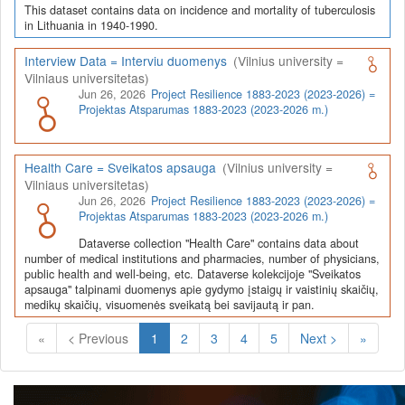
This dataset contains data on incidence and mortality of tuberculosis
in Lithuania in 1940-1990.
Interview Data = Interviu duomenys
(Vilnius university =
Vilniaus universitetas)
Jun 26, 2026
Project Resilience 1883-2023 (2023-2026) =
Projektas Atsparumas 1883-2023 (2023-2026 m.)
Health Care = Sveikatos apsauga
(Vilnius university =
Vilniaus universitetas)
Jun 26, 2026
Project Resilience 1883-2023 (2023-2026) =
Projektas Atsparumas 1883-2023 (2023-2026 m.)
Dataverse collection "Health Care" contains data about
number of medical institutions and pharmacies, number of physicians,
public health and well-being, etc. Dataverse kolekcijoje "Sveikatos
apsauga" talpinami duomenys apie gydymo įstaigų ir vaistinių skaičių,
medikų skaičių, visuomenės sveikatą bei savijautą ir pan.
(Current)
«
< Previous
1
2
3
4
5
Next >
»