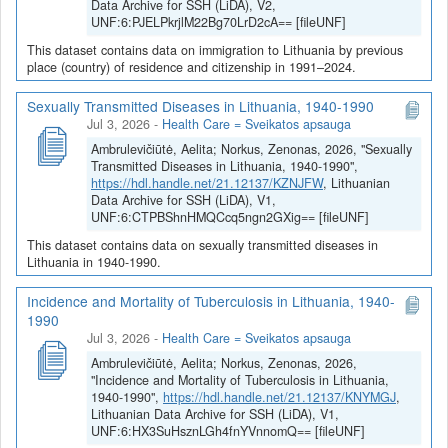
Data Archive for SSH (LiDA), V2,
UNF:6:PJELPkrjlM22Bg70LrD2cA== [fileUNF]
This dataset contains data on immigration to Lithuania by previous
place (country) of residence and citizenship in 1991–2024.
Sexually Transmitted Diseases in Lithuania, 1940-1990
Jul 3, 2026
-
Health Care = Sveikatos apsauga
Ambrulevičiūtė, Aelita; Norkus, Zenonas, 2026, "Sexually
Transmitted Diseases in Lithuania, 1940-1990",
https://hdl.handle.net/21.12137/KZNJFW
, Lithuanian
Data Archive for SSH (LiDA), V1,
UNF:6:CTPBShnHMQCcq5ngn2GXig== [fileUNF]
This dataset contains data on sexually transmitted diseases in
Lithuania in 1940-1990.
Incidence and Mortality of Tuberculosis in Lithuania, 1940-
1990
Jul 3, 2026
-
Health Care = Sveikatos apsauga
Ambrulevičiūtė, Aelita; Norkus, Zenonas, 2026,
"Incidence and Mortality of Tuberculosis in Lithuania,
1940-1990",
https://hdl.handle.net/21.12137/KNYMGJ
,
Lithuanian Data Archive for SSH (LiDA), V1,
UNF:6:HX3SuHsznLGh4fnYVnnomQ== [fileUNF]