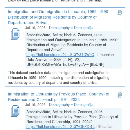
Immigration and Outmigration in Lithuania, 1959–1990:
Distribution of Migrating Residents by Country of
Departure and Arrival
Jul 16, 2026
-
Demography = Demografija
Ambrulevičiūtė, Aelita; Norkus, Zenonas, 2026,
"Immigration and Outmigration in Lithuania, 1959–1990:
Distribution of Migrating Residents by Country of
Departure and Arrival",
https://hdl.handle.net/21.12137/3TDWLO
, Lithuanian
Data Archive for SSH (LiDA), V2,
UNF:6:6fXhMFwMZo+Eu1zvv34yuA== [fileUNF]
This dataset contains data on immigration and outmigration in
Lithuania in 1959–1990, including the distribution of migrating
residents by country of departure and country of arrival.
Immigration to Lithuania by Previous Place (Country) of
Residence and Citizenship, 1991–2024
Jul 16, 2026
-
Demography = Demografija
Ambrulevičiūtė, Aelita; Norkus, Zenonas, 2026,
"Immigration to Lithuania by Previous Place (Country) of
Residence and Citizenship, 1991–2024",
https://hdl.handle.net/21.12137/OFZDRT
, Lithuanian