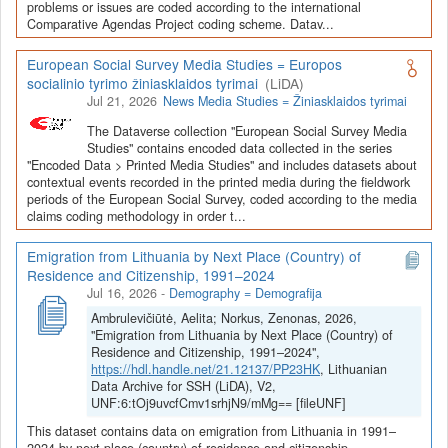
Depozitoriai, kurie norėtų deponuoti savo duomenis į LiDA
problems or issues are coded according to the international
Comparative Agendas Project coding scheme. Datav...
Dataverse talpyklą, turėtų susipažinti su informacija
šiame
puslapyje
.
European Social Survey Media Studies = Europos
socialinio tyrimo žiniasklaidos tyrimai
(LiDA)
Jul 21, 2026
News Media Studies = Žiniasklaidos tyrimai
The Dataverse collection "European Social Survey Media
Studies" contains encoded data collected in the series
"Encoded Data > Printed Media Studies" and includes datasets about
contextual events recorded in the printed media during the fieldwork
periods of the European Social Survey, coded according to the media
claims coding methodology in order t...
Emigration from Lithuania by Next Place (Country) of
Residence and Citizenship, 1991–2024
Jul 16, 2026
-
Demography = Demografija
Ambrulevičiūtė, Aelita; Norkus, Zenonas, 2026,
"Emigration from Lithuania by Next Place (Country) of
Residence and Citizenship, 1991–2024",
https://hdl.handle.net/21.12137/PP23HK
, Lithuanian
Data Archive for SSH (LiDA), V2,
UNF:6:tOj9uvcfCmv1srhjN9/mMg== [fileUNF]
This dataset contains data on emigration from Lithuania in 1991–
2024 by next place (country) of residence and citizenship.