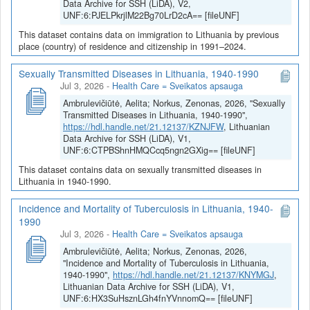
Data Archive for SSH (LiDA), V2,
UNF:6:PJELPkrjlM22Bg70LrD2cA== [fileUNF]
This dataset contains data on immigration to Lithuania by previous
place (country) of residence and citizenship in 1991–2024.
Sexually Transmitted Diseases in Lithuania, 1940-1990
Jul 3, 2026
-
Health Care = Sveikatos apsauga
Ambrulevičiūtė, Aelita; Norkus, Zenonas, 2026, "Sexually
Transmitted Diseases in Lithuania, 1940-1990",
https://hdl.handle.net/21.12137/KZNJFW
, Lithuanian
Data Archive for SSH (LiDA), V1,
UNF:6:CTPBShnHMQCcq5ngn2GXig== [fileUNF]
This dataset contains data on sexually transmitted diseases in
Lithuania in 1940-1990.
Incidence and Mortality of Tuberculosis in Lithuania, 1940-
1990
Jul 3, 2026
-
Health Care = Sveikatos apsauga
Ambrulevičiūtė, Aelita; Norkus, Zenonas, 2026,
"Incidence and Mortality of Tuberculosis in Lithuania,
1940-1990",
https://hdl.handle.net/21.12137/KNYMGJ
,
Lithuanian Data Archive for SSH (LiDA), V1,
UNF:6:HX3SuHsznLGh4fnYVnnomQ== [fileUNF]