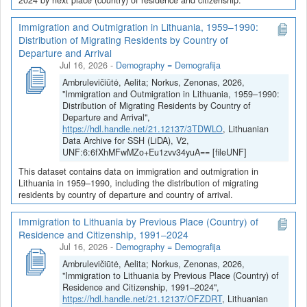
Immigration and Outmigration in Lithuania, 1959–1990:
Distribution of Migrating Residents by Country of
Departure and Arrival
Jul 16, 2026
-
Demography = Demografija
Ambrulevičiūtė, Aelita; Norkus, Zenonas, 2026,
"Immigration and Outmigration in Lithuania, 1959–1990:
Distribution of Migrating Residents by Country of
Departure and Arrival",
https://hdl.handle.net/21.12137/3TDWLO
, Lithuanian
Data Archive for SSH (LiDA), V2,
UNF:6:6fXhMFwMZo+Eu1zvv34yuA== [fileUNF]
This dataset contains data on immigration and outmigration in
Lithuania in 1959–1990, including the distribution of migrating
residents by country of departure and country of arrival.
Immigration to Lithuania by Previous Place (Country) of
Residence and Citizenship, 1991–2024
Jul 16, 2026
-
Demography = Demografija
Ambrulevičiūtė, Aelita; Norkus, Zenonas, 2026,
"Immigration to Lithuania by Previous Place (Country) of
Residence and Citizenship, 1991–2024",
https://hdl.handle.net/21.12137/OFZDRT
, Lithuanian