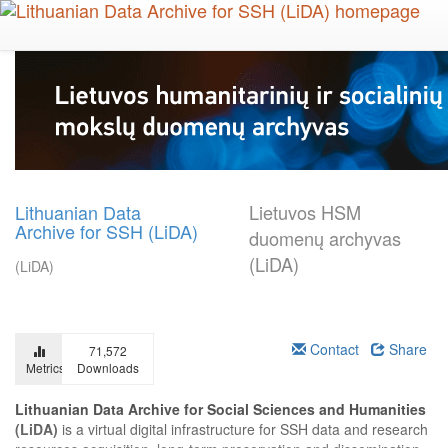
Skip
to
main
content
Lithuanian Data
Lietuvos HSM
Archive for SSH (LiDA)
duomenų archyvas
(LiDA)
(LiDA)
Contact
Share
71,572
Metrics
Downloads
Lithuanian Data Archive for Social Sciences and Humanities
(LiDA)
is a virtual digital infrastructure for SSH data and research