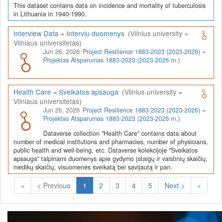
This dataset contains data on incidence and mortality of tuberculosis
in Lithuania in 1940-1990.
Interview Data = Interviu duomenys
(Vilnius university =
Vilniaus universitetas)
Jun 26, 2026
Project Resilience 1883-2023 (2023-2026) =
Projektas Atsparumas 1883-2023 (2023-2026 m.)
Health Care = Sveikatos apsauga
(Vilnius university =
Vilniaus universitetas)
Jun 26, 2026
Project Resilience 1883-2023 (2023-2026) =
Projektas Atsparumas 1883-2023 (2023-2026 m.)
Dataverse collection "Health Care" contains data about
number of medical institutions and pharmacies, number of physicians,
public health and well-being, etc. Dataverse kolekcijoje "Sveikatos
apsauga" talpinami duomenys apie gydymo įstaigų ir vaistinių skaičių,
medikų skaičių, visuomenės sveikatą bei savijautą ir pan.
(Current)
«
< Previous
1
2
3
4
5
Next >
»