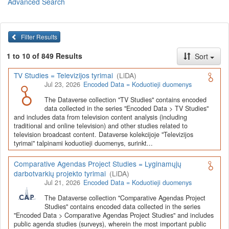
Advanced Search
Lietuvos humanitarinių ir socialinių mokslų duomenų
archyvas (LiDA)
yra virtuali skaitmeninė empirinių HSM
duomenų ir tyrimų išteklių kaupimo, ilgalaikio saugojimo ir sklaidos
Filter Results
infrastruktūra, suteikianti prieigą prie daugiau nei 600 duomenų ir
tyrimų išteklių. Visi duomenų ir tyrimų ištekliai yra dokumentuoti
1 to 10 of 849 Results
Sort
lietuvių ir anglų kalbomis pagal tarptautinius standartus. LiDA
įsikūręs
Kauno technologijos universiteto Duomenų analizės
TV Studies = Televizijos tyrimai
(LiDA)
ir archyvavimo (DAtA) centre
(
data.ktu.edu
).
Jul 23, 2026
Encoded Data = Koduotieji duomenys
Prieigai prie išteklių naudojama ši
Dataverse talpykla
(kol kas ne
The Dataverse collection "TV Studies" contains encoded
visi ištekliai prieinami, nes 2020-2029 m. vykdomas perkėlimo iš
data collected in the series "Encoded Data > TV Studies"
senosios infrastruktūros projektas). LiDA kuruoja įvairių tipų
and includes data from television content analysis (including
išteklius ir jie publikuojami atskiruose kataloguose pagal tipą:
traditional and online television) and other studies related to
television broadcast content. Dataverse kolekcijoje "Televizijos
Apklausų duomenys
,
Interviu duomenys
,
Agreguotieji duomenys
tyrimai" talpinami koduotieji duomenys, surinkt...
(įskaitant Istorinę statistiką),
Tekstiniai duomenys
ir
Koduotieji
duomenys
(įskaitant Žiniasklaidos tyrimus). Taip pat LiDA
Comparative Agendas Project Studies = Lyginamųjų
talpinami didelių nacionalinių projektų duomenys (
Didelių projektų
darbotvarkių projekto tyrimai
(LiDA)
duomenys
) ir Lietuvos aukštojo mokslo ir studijų bei Lietuvos
Jul 21, 2026
Encoded Data = Koduotieji duomenys
valstybės institucijų deponuoti socialinių ir humanitarinių mokslų
duomenų rinkiniai (
Kitų institucijų duomenys
). Norintiems
išmokti
The Dataverse collection "Comparative Agendas Project
naudotis
šia talpykla, surasti ir parsisiųsti duomenis, siūlome
Studies" contains encoded data collected in the series
"Encoded Data > Comparative Agendas Project Studies" and includes
susipažinti su
LiDA Dataverse talpyklos naudotojo vadovu
.
public agenda studies (surveys), wherein the most important public