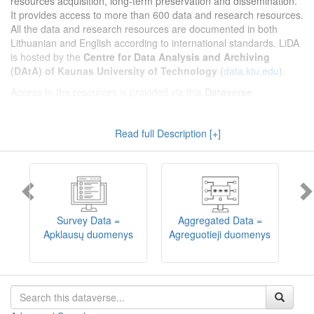
resources acquisition, long-term preservation and dissemination.
It provides access to more than 600 data and research resources.
All the data and research resources are documented in both
Lithuanian and English according to international standards. LiDA
is hosted by the
Centre for Data Analysis and Archiving
(DAtA) of Kaunas University of Technology
(
data.ktu.edu
).
Access to the resources is provided via this
Dataverse
repository
(not all the resources are available, as in 2020-2029 a
migration project from the old infrastructure is being
Read full Description [+]
implemented). LiDA curates different types of resources and they
are published into catalogues according to the type:
Survey Data
,
Interview Data
,
Aggregated Data
(including Historical Statistics),
Textual Data
, and
Encoded Data
(including News Media Studies).
Also, LiDA holds collections of data produced in large national
projets (
Large Project Data
) as well as social sciences and
humanities data deposited by Lithuanian science and higher
Survey Data =
Aggregated Data =
education institutions and Lithuanian governmental institutions
Apklausų duomenys
Agreguotieji duomenys
T
(
Data of Other Institutions
).
Depositors interested in deposit of their data into the LiDA
Dataverse repository should consult
this page
.