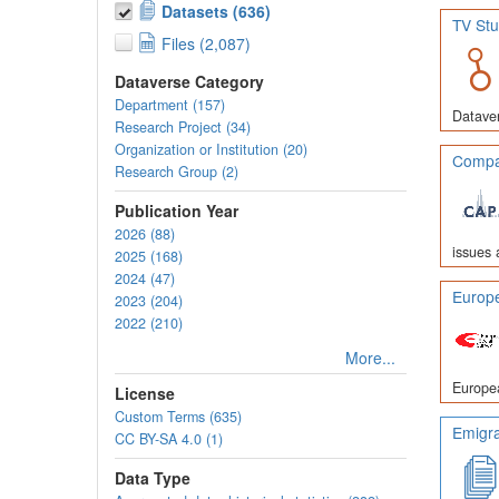
Datasets (636)
TV Stu
Files (2,087)
Dataverse Category
Department (157)
Dataver
Research Project (34)
Organization or Institution (20)
Compar
Research Group (2)
Publication Year
2026 (88)
issues 
2025 (168)
2024 (47)
Europe
2023 (204)
2022 (210)
More...
Europea
License
Custom Terms (635)
Emigra
CC BY-SA 4.0 (1)
Data Type