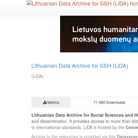
Skip
to
main
content
Lithuanian Data Archive for SSH (LiDA)
(LiDA)
Metrics
71,580 Downloads
Lithuanian Data Archive for Social Sciences and H
and dissemination. It provides access to more than 60
to international standards. LiDA is hosted by the
Centr
Access to the resources is provided via this
Dataverse