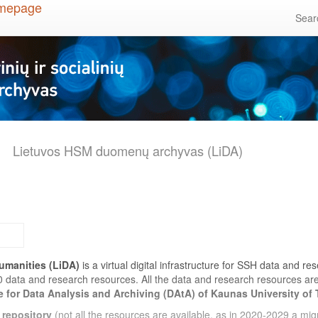
Sea
Lietuvos HSM duomenų archyvas (LiDA)
umanities (LiDA)
is a virtual digital infrastructure for SSH data and r
0 data and research resources. All the data and research resources a
e for Data Analysis and Archiving (DAtA) of Kaunas University of
 repository
(not all the resources are available, as in 2020-2029 a migr