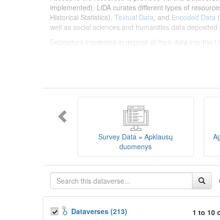
implemented). LiDA curates different types of resource
Historical Statistics),
Textual Data
, and
Encoded Data
(
well as social sciences and humanities data deposited 
Depositors interested in deposit of their data into the
Lietuvos humanitarinių ir socialinių mokslų duom
sklaidos infrastruktūra, suteikianti prieigą prie daugiau
tarptautinius standartus. LiDA įsikūręs
Kauno technolo
Prieigai prie išteklių naudojama ši
Dataverse talpykla
įvairių tipų išteklius ir jie publikuojami atskiruose kata
duomenys
ir
Koduotieji duomenys
(įskaitant Žiniasklai
mokslo ir studijų bei Lietuvos valstybės institucijų dep
Survey Data = Apklausų
Ag
talpykla, surasti ir parsisiųsti duomenis, siūlome susipa
duomenys
Depozitoriai, kurie norėtų deponuoti savo duomenis į L
Dataverses (213)
1 to 10 