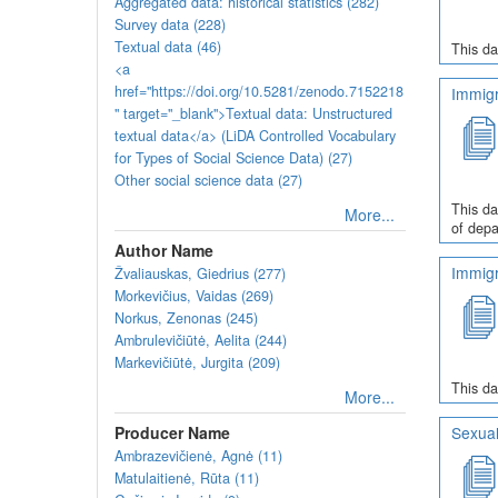
Aggregated data: historical statistics (282)
Survey data (228)
Textual data (46)
This da
<a
href="https://doi.org/10.5281/zenodo.7152218
Immigr
" target="_blank">Textual data: Unstructured
textual data</a> (LiDA Controlled Vocabulary
for Types of Social Science Data) (27)
Other social science data (27)
This da
More...
of depa
Author Name
Immigr
Žvaliauskas, Giedrius (277)
Morkevičius, Vaidas (269)
Norkus, Zenonas (245)
Ambrulevičiūtė, Aelita (244)
Markevičiūtė, Jurgita (209)
This da
More...
Producer Name
Sexual
Ambrazevičienė, Agnė (11)
Matulaitienė, Rūta (11)