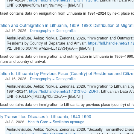
1991–2024",
https://hdl.handle.net/21.12137/PP23HK
, Lithuanian Data Arc
UNF:6:tOj9uvcfCmv1srhjN9/mMg== [fileUNF]
taset contains data on emigration from Lithuania in 1991–2024 by next place (co
ation and Outmigration in Lithuania, 1959–1990: Distribution of Migrat
Jul 16, 2026
-
Demography = Demografija
Ambrulevičiūtė, Aelita; Norkus, Zenonas, 2026, "Immigration and Outmigrati
Residents by Country of Departure and Arrival",
https://hdl.handle.net/21
V2, UNF:6:6fXhMFwMZo+Eu1zvv34yuA== [fileUNF]
taset contains data on immigration and outmigration in Lithuania in 1959–1990, i
rture and country of arrival.
ation to Lithuania by Previous Place (Country) of Residence and Citi
Jul 16, 2026
-
Demography = Demografija
Ambrulevičiūtė, Aelita; Norkus, Zenonas, 2026, "Immigration to Lithuania b
1991–2024",
https://hdl.handle.net/21.12137/OFZDRT
, Lithuanian Data Ar
UNF:6:PJELPkrjlM22Bg70LrD2cA== [fileUNF]
taset contains data on immigration to Lithuania by previous place (country) of 
ly Transmitted Diseases in Lithuania, 1940-1990
Jul 3, 2026
-
Health Care = Sveikatos apsauga
Ambrulevičiūtė, Aelita; Norkus, Zenonas, 2026, "Sexually Transmitted Disea