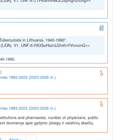
SSH (LiDA), V1, UNF:6:CTPBShnHMQCcq5ngn2GXig==
Tuberculosis in Lithuania, 1940-1990",
SSH (LiDA), V1, UNF:6:HX3SuHsznLGh4fnYVnnomQ==
940-1990.
)
rumas 1883-2023 (2023-2026 m.)
rumas 1883-2023 (2023-2026 m.)
stitutions and pharmacies, number of physicians, public
ami duomenys apie gydymo įstaigų ir vaistinių skaičių,
5
Next >
»