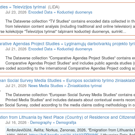
dies = Televizijos tyrimai
(LiDA)
Jul 23, 2026
Encoded Data = Koduotieji duomenys
The Dataverse collection "TV Studies" contains encoded data collected in t
from television content analysis (including traditional and online television) 
se kolekcijoje "Televizijos tyrimai" talpinami koduotieji duomenys, surinkt...
ative Agendas Project Studies = Lyginamųjų darbotvarkių projekto tyr
Jul 21, 2026
Encoded Data = Koduotieji duomenys
The Dataverse collection "Comparative Agendas Project Studies" contains e
Comparative Agendas Project Studies" and includes public agenda studies (s
are coded according to the international Comparative Agendas Project coding s
an Social Survey Media Studies = Europos socialinio tyrimo žiniasklaid
Jul 21, 2026
News Media Studies = Žiniasklaidos tyrimai
The Dataverse collection "European Social Survey Media Studies" contains 
Printed Media Studies" and includes datasets about contextual events record
n Social Survey, coded according to the media claims coding methodology in or
tion from Lithuania by Next Place (Country) of Residence and Citizen
Jul 16, 2026
-
Demography = Demografija
Ambrulevičiūtė, Aelita; Norkus, Zenonas, 2026, "Emigration from Lithuania 