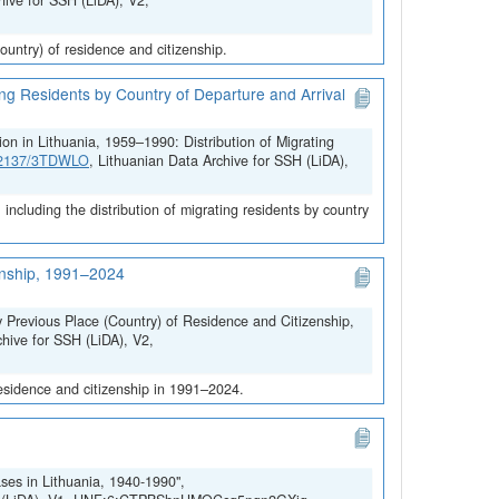
hive for SSH (LiDA), V2,
untry) of residence and citizenship.
ing Residents by Country of Departure and Arrival
on in Lithuania, 1959–1990: Distribution of Migrating
.12137/3TDWLO
, Lithuanian Data Archive for SSH (LiDA),
ncluding the distribution of migrating residents by country
zenship, 1991–2024
y Previous Place (Country) of Residence and Citizenship,
chive for SSH (LiDA), V2,
residence and citizenship in 1991–2024.
ses in Lithuania, 1940-1990",