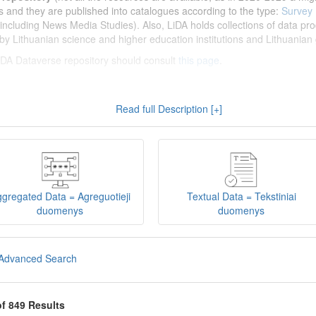
s and they are published into catalogues according to the type:
Survey
including News Media Studies). Also, LiDA holds collections of data prod
by Lithuanian science and higher education institutions and Lithuanian 
 LiDA Dataverse repository should consult
this page
.
enų archyvas (LiDA)
yra virtuali skaitmeninė empirinių HSM duomenų ir 
Read full Description [+]
 nei 600 duomenų ir tyrimų išteklių. Visi duomenų ir tyrimų ištekliai yra
gijos universiteto Duomenų analizės ir archyvavimo (DAtA) cent
(kol kas ne visi ištekliai prieinami, nes 2020-2029 m. vykdomas perkėlim
loguose pagal tipą:
Apklausų duomenys
,
Interviu duomenys
,
Agreguotiej
dos tyrimus). Taip pat LiDA talpinami didelių nacionalinių projektų duom
onuoti socialinių ir humanitarinių mokslų duomenų rinkiniai (
Kitų instituc
gregated Data = Agreguotieji
Textual Data = Tekstiniai
žinti su
LiDA Dataverse talpyklos naudotojo vadovu
.
duomenys
duomenys
iDA Dataverse talpyklą, turėtų susipažinti su informacija
šiame puslapy
Advanced Search
of 849 Results