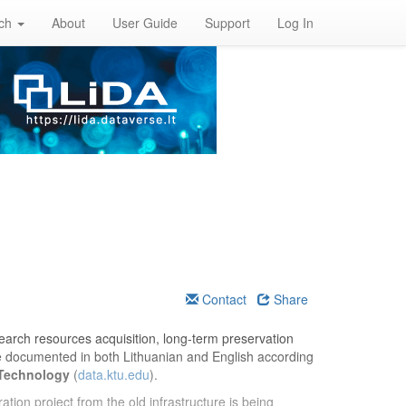
rch
About
User Guide
Support
Log In
Contact
Share
esearch resources acquisition, long-term preservation
re documented in both Lithuanian and English according
 Technology
(
data.ktu.edu
).
ation project from the old infrastructure is being