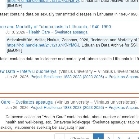
https://hdl.handle.net/21.12137/KZNJFW
, Lithuanian Data Archive for 
[fileUNF]
taset contains data on sexually transmitted diseases in Lithuania in 1940-1990.
nce and Mortality of Tuberculosis in Lithuania, 1940-1990
Jul 3, 2026
-
Health Care = Sveikatos apsauga
Ambrulevičiūtė, Aelita; Norkus, Zenonas, 2026, "Incidence and Mortality of 
https://hdl.handle.net/21.12137/KNYMGJ
, Lithuanian Data Archive for 
[fileUNF]
taset contains data on incidence and mortality of tuberculosis in Lithuania in 1
iew Data = Interviu duomenys
(Vilnius university = Vilniaus universitetas
Jun 26, 2026
Project Resilience 1883-2023 (2023-2026) = Projektas Atspa
 Care = Sveikatos apsauga
(Vilnius university = Vilniaus universitetas)
Jun 26, 2026
Project Resilience 1883-2023 (2023-2026) = Projektas Atspa
Dataverse collection "Health Care" contains data about number of medical in
health and well-being, etc. Dataverse kolekcijoje "Sveikatos apsauga" talpin
skaičių, visuomenės sveikatą bei savijautą ir pan.
(Current)
«
< Previous
1
2
3
4