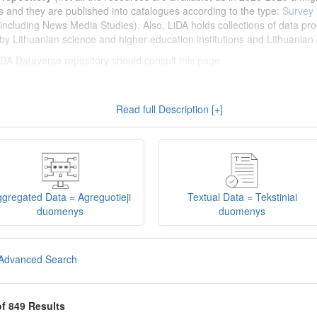
s and they are published into catalogues according to the type:
Survey
including News Media Studies). Also, LiDA holds collections of data prod
by Lithuanian science and higher education institutions and Lithuanian 
 LiDA Dataverse repository should consult
this page
.
enų archyvas (LiDA)
yra virtuali skaitmeninė empirinių HSM duomenų ir 
Read full Description [+]
 nei 600 duomenų ir tyrimų išteklių. Visi duomenų ir tyrimų ištekliai yra
gijos universiteto Duomenų analizės ir archyvavimo (DAtA) cent
(kol kas ne visi ištekliai prieinami, nes 2020-2029 m. vykdomas perkėlim
loguose pagal tipą:
Apklausų duomenys
,
Interviu duomenys
,
Agreguotiej
dos tyrimus). Taip pat LiDA talpinami didelių nacionalinių projektų duom
onuoti socialinių ir humanitarinių mokslų duomenų rinkiniai (
Kitų instituc
gregated Data = Agreguotieji
Textual Data = Tekstiniai
žinti su
LiDA Dataverse talpyklos naudotojo vadovu
.
duomenys
duomenys
iDA Dataverse talpyklą, turėtų susipažinti su informacija
šiame puslapy
Advanced Search
of 849 Results