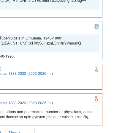
SSH (LiDA), V1, UNF:6:CTPBShnHMQCcq5ngn2GXig==
Tuberculosis in Lithuania, 1940-1990",
SSH (LiDA), V1, UNF:6:HX3SuHsznLGh4fnYVnnomQ==
940-1990.
)
rumas 1883-2023 (2023-2026 m.)
rumas 1883-2023 (2023-2026 m.)
stitutions and pharmacies, number of physicians, public
ami duomenys apie gydymo įstaigų ir vaistinių skaičių,
5
Next >
»