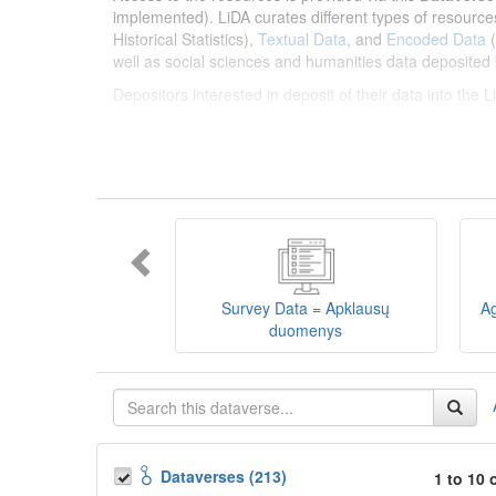
implemented). LiDA curates different types of resource
Historical Statistics),
Textual Data
, and
Encoded Data
(
well as social sciences and humanities data deposited 
Depositors interested in deposit of their data into the
Lietuvos humanitarinių ir socialinių mokslų duom
sklaidos infrastruktūra, suteikianti prieigą prie daugiau
tarptautinius standartus. LiDA įsikūręs
Kauno technolo
Prieigai prie išteklių naudojama ši
Dataverse talpykla
įvairių tipų išteklius ir jie publikuojami atskiruose kata
duomenys
ir
Koduotieji duomenys
(įskaitant Žiniasklai
mokslo ir studijų bei Lietuvos valstybės institucijų dep
Survey Data = Apklausų
Ag
talpykla, surasti ir parsisiųsti duomenis, siūlome susipa
duomenys
Depozitoriai, kurie norėtų deponuoti savo duomenis į L
Dataverses (213)
1 to 10 