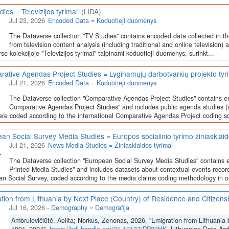
dies = Televizijos tyrimai
(LiDA)
Jul 23, 2026
Encoded Data = Koduotieji duomenys
The Dataverse collection "TV Studies" contains encoded data collected in t
from television content analysis (including traditional and online television) 
se kolekcijoje "Televizijos tyrimai" talpinami koduotieji duomenys, surinkt...
ative Agendas Project Studies = Lyginamųjų darbotvarkių projekto tyr
Jul 21, 2026
Encoded Data = Koduotieji duomenys
The Dataverse collection "Comparative Agendas Project Studies" contains e
Comparative Agendas Project Studies" and includes public agenda studies (s
are coded according to the international Comparative Agendas Project coding s
an Social Survey Media Studies = Europos socialinio tyrimo žiniasklaid
Jul 21, 2026
News Media Studies = Žiniasklaidos tyrimai
The Dataverse collection "European Social Survey Media Studies" contains 
Printed Media Studies" and includes datasets about contextual events record
n Social Survey, coded according to the media claims coding methodology in or
tion from Lithuania by Next Place (Country) of Residence and Citizen
Jul 16, 2026
-
Demography = Demografija
Ambrulevičiūtė, Aelita; Norkus, Zenonas, 2026, "Emigration from Lithuania 