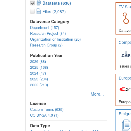
Datasets (636)
TV Stu
Files (2,087)
Dataverse Category
Department (157)
Dataver
Research Project (34)
Organization or Institution (20)
Compar
Research Group (2)
Publication Year
2026 (88)
issues 
2025 (168)
2024 (47)
Europe
2023 (204)
2022 (210)
More...
Europea
License
Custom Terms (635)
Emigra
CC BY-SA 4.0 (1)
Data Type