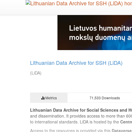
Skip
to
main
content
Lithuanian Data Archive for SSH (LiDA)
(LiDA)
Metrics
71,533 Downloads
Lithuanian Data Archive for Social Sciences and H
and dissemination. It provides access to more than 60
to international standards. LiDA is hosted by the
Centr
Access to the resources is provided via this
Dataverse