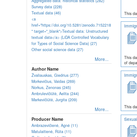
Aggregated data: historical statistics (282)
Survey data (228)
Textual data (46)
This da
<a
href="https://doi.org/10.5281/zenodo.7152218
Immigr
" target="_blank">Textual data: Unstructured
textual data</a> (LiDA Controlled Vocabulary
for Types of Social Science Data) (27)
Other social science data (27)
This da
More...
of depa
Author Name
Immigr
Žvaliauskas, Giedrius (277)
Morkevičius, Vaidas (269)
Norkus, Zenonas (245)
Ambrulevičiūtė, Aelita (244)
Markevičiūtė, Jurgita (209)
This da
More...
Producer Name
Sexual
Ambrazevičienė, Agnė (11)
Matulaitienė, Rūta (11)