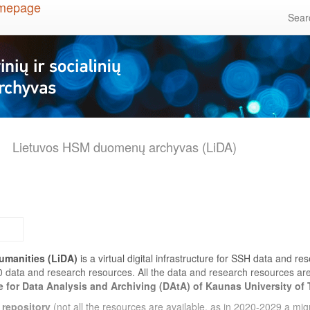
Sea
Lietuvos HSM duomenų archyvas (LiDA)
umanities (LiDA)
is a virtual digital infrastructure for SSH data and r
0 data and research resources. All the data and research resources a
e for Data Analysis and Archiving (DAtA) of Kaunas University of
 repository
(not all the resources are available, as in 2020-2029 a migr