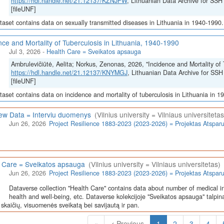
https://hdl.handle.net/21.12137/KZNJFW
, Lithuanian Data Archive for 
[fileUNF]
taset contains data on sexually transmitted diseases in Lithuania in 1940-1990.
nce and Mortality of Tuberculosis in Lithuania, 1940-1990
Jul 3, 2026
-
Health Care = Sveikatos apsauga
Ambrulevičiūtė, Aelita; Norkus, Zenonas, 2026, "Incidence and Mortality of 
https://hdl.handle.net/21.12137/KNYMGJ
, Lithuanian Data Archive for 
[fileUNF]
taset contains data on incidence and mortality of tuberculosis in Lithuania in 1
iew Data = Interviu duomenys
(Vilnius university = Vilniaus universitetas
Jun 26, 2026
Project Resilience 1883-2023 (2023-2026) = Projektas Atspa
 Care = Sveikatos apsauga
(Vilnius university = Vilniaus universitetas)
Jun 26, 2026
Project Resilience 1883-2023 (2023-2026) = Projektas Atspa
Dataverse collection "Health Care" contains data about number of medical in
health and well-being, etc. Dataverse kolekcijoje "Sveikatos apsauga" talpin
skaičių, visuomenės sveikatą bei savijautą ir pan.
(Current)
«
< Previous
1
2
3
4