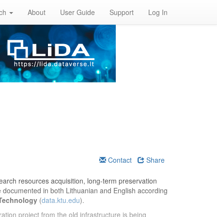
rch
About
User Guide
Support
Log In
Contact
Share
esearch resources acquisition, long-term preservation
re documented in both Lithuanian and English according
 Technology
(
data.ktu.edu
).
ation project from the old infrastructure is being