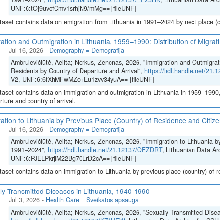
1991–2024",
https://hdl.handle.net/21.12137/PP23HK
, Lithuanian Data Arc
UNF:6:tOj9uvcfCmv1srhjN9/mMg== [fileUNF]
taset contains data on emigration from Lithuania in 1991–2024 by next place (co
ation and Outmigration in Lithuania, 1959–1990: Distribution of Migrat
Jul 16, 2026
-
Demography = Demografija
Ambrulevičiūtė, Aelita; Norkus, Zenonas, 2026, "Immigration and Outmigrati
Residents by Country of Departure and Arrival",
https://hdl.handle.net/21
V2, UNF:6:6fXhMFwMZo+Eu1zvv34yuA== [fileUNF]
taset contains data on immigration and outmigration in Lithuania in 1959–1990, i
rture and country of arrival.
ation to Lithuania by Previous Place (Country) of Residence and Citi
Jul 16, 2026
-
Demography = Demografija
Ambrulevičiūtė, Aelita; Norkus, Zenonas, 2026, "Immigration to Lithuania b
1991–2024",
https://hdl.handle.net/21.12137/OFZDRT
, Lithuanian Data Ar
UNF:6:PJELPkrjlM22Bg70LrD2cA== [fileUNF]
taset contains data on immigration to Lithuania by previous place (country) of 
ly Transmitted Diseases in Lithuania, 1940-1990
Jul 3, 2026
-
Health Care = Sveikatos apsauga
Ambrulevičiūtė, Aelita; Norkus, Zenonas, 2026, "Sexually Transmitted Disea