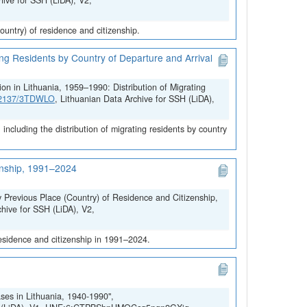
hive for SSH (LiDA), V2,
untry) of residence and citizenship.
ing Residents by Country of Departure and Arrival
on in Lithuania, 1959–1990: Distribution of Migrating
.12137/3TDWLO
, Lithuanian Data Archive for SSH (LiDA),
ncluding the distribution of migrating residents by country
zenship, 1991–2024
y Previous Place (Country) of Residence and Citizenship,
chive for SSH (LiDA), V2,
residence and citizenship in 1991–2024.
ses in Lithuania, 1940-1990",