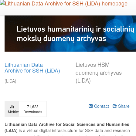
Skip
to
main
content
Lithuanian Data
Lietuvos HSM
Archive for SSH (LiDA)
duomenų archyvas
(LiDA)
(LiDA)
Contact
Share
71,623
Metrics
Downloads
Lithuanian Data Archive for Social Sciences and Humanities
(LiDA)
is a virtual digital infrastructure for SSH data and research