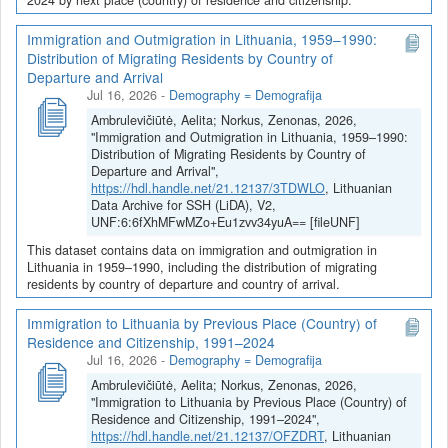
Immigration and Outmigration in Lithuania, 1959–1990:
Distribution of Migrating Residents by Country of
Departure and Arrival
Jul 16, 2026
-
Demography = Demografija
Ambrulevičiūtė, Aelita; Norkus, Zenonas, 2026,
"Immigration and Outmigration in Lithuania, 1959–1990:
Distribution of Migrating Residents by Country of
Departure and Arrival",
https://hdl.handle.net/21.12137/3TDWLO
, Lithuanian
Data Archive for SSH (LiDA), V2,
UNF:6:6fXhMFwMZo+Eu1zvv34yuA== [fileUNF]
This dataset contains data on immigration and outmigration in
Lithuania in 1959–1990, including the distribution of migrating
residents by country of departure and country of arrival.
Immigration to Lithuania by Previous Place (Country) of
Residence and Citizenship, 1991–2024
Jul 16, 2026
-
Demography = Demografija
Ambrulevičiūtė, Aelita; Norkus, Zenonas, 2026,
"Immigration to Lithuania by Previous Place (Country) of
Residence and Citizenship, 1991–2024",
https://hdl.handle.net/21.12137/OFZDRT
, Lithuanian