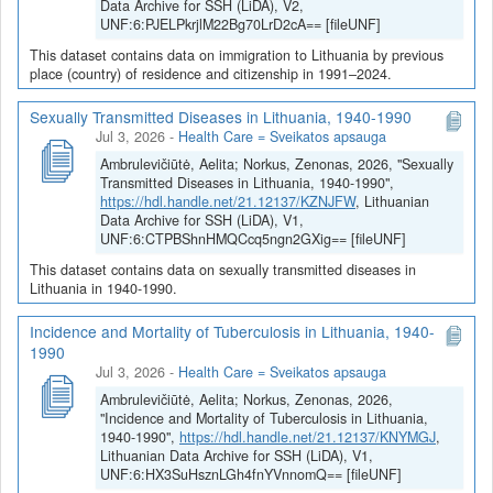
Data Archive for SSH (LiDA), V2,
UNF:6:PJELPkrjlM22Bg70LrD2cA== [fileUNF]
This dataset contains data on immigration to Lithuania by previous
place (country) of residence and citizenship in 1991–2024.
Sexually Transmitted Diseases in Lithuania, 1940-1990
Jul 3, 2026
-
Health Care = Sveikatos apsauga
Ambrulevičiūtė, Aelita; Norkus, Zenonas, 2026, "Sexually
Transmitted Diseases in Lithuania, 1940-1990",
https://hdl.handle.net/21.12137/KZNJFW
, Lithuanian
Data Archive for SSH (LiDA), V1,
UNF:6:CTPBShnHMQCcq5ngn2GXig== [fileUNF]
This dataset contains data on sexually transmitted diseases in
Lithuania in 1940-1990.
Incidence and Mortality of Tuberculosis in Lithuania, 1940-
1990
Jul 3, 2026
-
Health Care = Sveikatos apsauga
Ambrulevičiūtė, Aelita; Norkus, Zenonas, 2026,
"Incidence and Mortality of Tuberculosis in Lithuania,
1940-1990",
https://hdl.handle.net/21.12137/KNYMGJ
,
Lithuanian Data Archive for SSH (LiDA), V1,
UNF:6:HX3SuHsznLGh4fnYVnnomQ== [fileUNF]