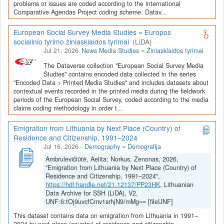
Depozitoriai, kurie norėtų deponuoti savo duomenis į LiDA
problems or issues are coded according to the international
Comparative Agendas Project coding scheme. Datav...
Dataverse talpyklą, turėtų susipažinti su informacija
šiame
puslapyje
.
European Social Survey Media Studies = Europos
socialinio tyrimo žiniasklaidos tyrimai
(LiDA)
Jul 21, 2026
News Media Studies = Žiniasklaidos tyrimai
The Dataverse collection "European Social Survey Media
Studies" contains encoded data collected in the series
"Encoded Data > Printed Media Studies" and includes datasets about
contextual events recorded in the printed media during the fieldwork
periods of the European Social Survey, coded according to the media
claims coding methodology in order t...
Emigration from Lithuania by Next Place (Country) of
Residence and Citizenship, 1991–2024
Jul 16, 2026
-
Demography = Demografija
Ambrulevičiūtė, Aelita; Norkus, Zenonas, 2026,
"Emigration from Lithuania by Next Place (Country) of
Residence and Citizenship, 1991–2024",
https://hdl.handle.net/21.12137/PP23HK
, Lithuanian
Data Archive for SSH (LiDA), V2,
UNF:6:tOj9uvcfCmv1srhjN9/mMg== [fileUNF]
This dataset contains data on emigration from Lithuania in 1991–
2024 by next place (country) of residence and citizenship.