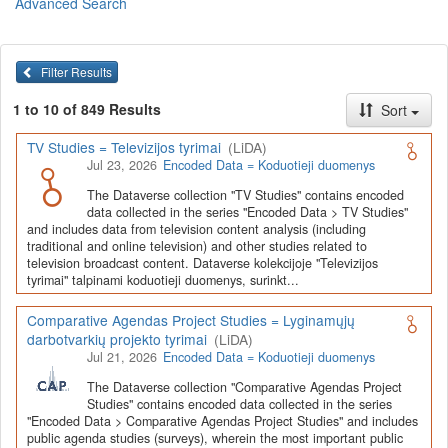
Advanced Search
Lietuvos humanitarinių ir socialinių mokslų duomenų
archyvas (LiDA)
yra virtuali skaitmeninė empirinių HSM
duomenų ir tyrimų išteklių kaupimo, ilgalaikio saugojimo ir sklaidos
Filter Results
infrastruktūra, suteikianti prieigą prie daugiau nei 600 duomenų ir
tyrimų išteklių. Visi duomenų ir tyrimų ištekliai yra dokumentuoti
1 to 10 of 849 Results
Sort
lietuvių ir anglų kalbomis pagal tarptautinius standartus. LiDA
įsikūręs
Kauno technologijos universiteto Duomenų analizės
TV Studies = Televizijos tyrimai
(LiDA)
ir archyvavimo (DAtA) centre
(
data.ktu.edu
).
Jul 23, 2026
Encoded Data = Koduotieji duomenys
Prieigai prie išteklių naudojama ši
Dataverse talpykla
(kol kas ne
The Dataverse collection "TV Studies" contains encoded
visi ištekliai prieinami, nes 2020-2029 m. vykdomas perkėlimo iš
data collected in the series "Encoded Data > TV Studies"
senosios infrastruktūros projektas). LiDA kuruoja įvairių tipų
and includes data from television content analysis (including
išteklius ir jie publikuojami atskiruose kataloguose pagal tipą:
traditional and online television) and other studies related to
television broadcast content. Dataverse kolekcijoje "Televizijos
Apklausų duomenys
,
Interviu duomenys
,
Agreguotieji duomenys
tyrimai" talpinami koduotieji duomenys, surinkt...
(įskaitant Istorinę statistiką),
Tekstiniai duomenys
ir
Koduotieji
duomenys
(įskaitant Žiniasklaidos tyrimus). Taip pat LiDA
Comparative Agendas Project Studies = Lyginamųjų
talpinami didelių nacionalinių projektų duomenys (
Didelių projektų
darbotvarkių projekto tyrimai
(LiDA)
duomenys
) ir Lietuvos aukštojo mokslo ir studijų bei Lietuvos
Jul 21, 2026
Encoded Data = Koduotieji duomenys
valstybės institucijų deponuoti socialinių ir humanitarinių mokslų
duomenų rinkiniai (
Kitų institucijų duomenys
). Norintiems
išmokti
The Dataverse collection "Comparative Agendas Project
naudotis
šia talpykla, surasti ir parsisiųsti duomenis, siūlome
Studies" contains encoded data collected in the series
"Encoded Data > Comparative Agendas Project Studies" and includes
susipažinti su
LiDA Dataverse talpyklos naudotojo vadovu
.
public agenda studies (surveys), wherein the most important public