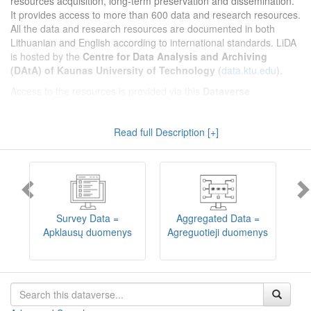
resources acquisition, long-term preservation and dissemination.
It provides access to more than 600 data and research resources.
All the data and research resources are documented in both
Lithuanian and English according to international standards. LiDA
is hosted by the
Centre for Data Analysis and Archiving
(DAtA) of Kaunas University of Technology
(
data.ktu.edu
).
Access to the resources is provided via this
Dataverse
repository
(not all the resources are available, as in 2020-2029 a
migration project from the old infrastructure is being
Read full Description [+]
implemented). LiDA curates different types of resources and they
are published into catalogues according to the type:
Survey Data
,
Interview Data
,
Aggregated Data
(including Historical Statistics),
Textual Data
, and
Encoded Data
(including News Media Studies).
Also, LiDA holds collections of data produced in large national
projets (
Large Project Data
) as well as social sciences and
humanities data deposited by Lithuanian science and higher
Survey Data =
Aggregated Data =
education institutions and Lithuanian governmental institutions
Apklausų duomenys
Agreguotieji duomenys
T
(
Data of Other Institutions
).
Depositors interested in deposit of their data into the LiDA
Dataverse repository should consult
this page
.