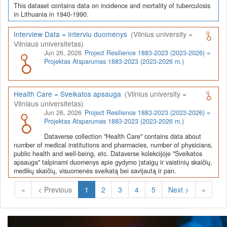
This dataset contains data on incidence and mortality of tuberculosis
in Lithuania in 1940-1990.
Interview Data = Interviu duomenys
(Vilnius university =
Vilniaus universitetas)
Jun 26, 2026
Project Resilience 1883-2023 (2023-2026) =
Projektas Atsparumas 1883-2023 (2023-2026 m.)
Health Care = Sveikatos apsauga
(Vilnius university =
Vilniaus universitetas)
Jun 26, 2026
Project Resilience 1883-2023 (2023-2026) =
Projektas Atsparumas 1883-2023 (2023-2026 m.)
Dataverse collection "Health Care" contains data about
number of medical institutions and pharmacies, number of physicians,
public health and well-being, etc. Dataverse kolekcijoje "Sveikatos
apsauga" talpinami duomenys apie gydymo įstaigų ir vaistinių skaičių,
medikų skaičių, visuomenės sveikatą bei savijautą ir pan.
(Current)
«
< Previous
1
2
3
4
5
Next >
»