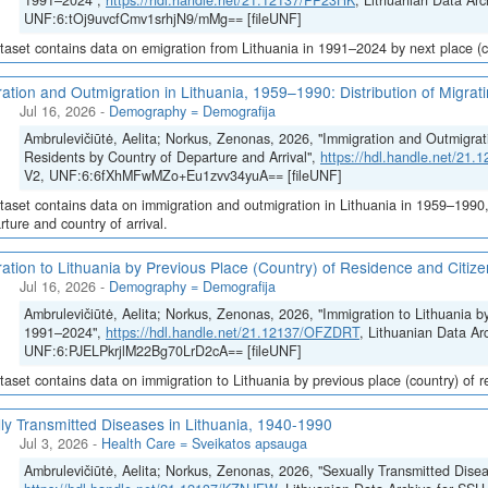
1991–2024",
https://hdl.handle.net/21.12137/PP23HK
, Lithuanian Data Arc
UNF:6:tOj9uvcfCmv1srhjN9/mMg== [fileUNF]
taset contains data on emigration from Lithuania in 1991–2024 by next place (co
ation and Outmigration in Lithuania, 1959–1990: Distribution of Migrat
Jul 16, 2026
-
Demography = Demografija
Ambrulevičiūtė, Aelita; Norkus, Zenonas, 2026, "Immigration and Outmigrati
Residents by Country of Departure and Arrival",
https://hdl.handle.net/21
V2, UNF:6:6fXhMFwMZo+Eu1zvv34yuA== [fileUNF]
taset contains data on immigration and outmigration in Lithuania in 1959–1990, i
rture and country of arrival.
ation to Lithuania by Previous Place (Country) of Residence and Citi
Jul 16, 2026
-
Demography = Demografija
Ambrulevičiūtė, Aelita; Norkus, Zenonas, 2026, "Immigration to Lithuania b
1991–2024",
https://hdl.handle.net/21.12137/OFZDRT
, Lithuanian Data Ar
UNF:6:PJELPkrjlM22Bg70LrD2cA== [fileUNF]
taset contains data on immigration to Lithuania by previous place (country) of 
ly Transmitted Diseases in Lithuania, 1940-1990
Jul 3, 2026
-
Health Care = Sveikatos apsauga
Ambrulevičiūtė, Aelita; Norkus, Zenonas, 2026, "Sexually Transmitted Disea