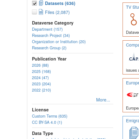
Datasets (636)
TV Stu
Files (2,087)
Dataverse Category
Department (157)
Dataver
Research Project (34)
Organization or Institution (20)
Compar
Research Group (2)
Publication Year
2026 (88)
issues 
2025 (168)
2024 (47)
Europe
2023 (204)
2022 (210)
More...
Europea
License
Custom Terms (635)
Emigra
CC BY-SA 4.0 (1)
Data Type