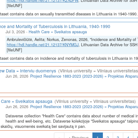
https://hdl.handle.net/21.12137/KZNJFW
, Lithuanian Data Archive for 
[fileUNF]
taset contains data on sexually transmitted diseases in Lithuania in 1940-1990.
nce and Mortality of Tuberculosis in Lithuania, 1940-1990
Jul 3, 2026
-
Health Care = Sveikatos apsauga
Ambrulevičiūtė, Aelita; Norkus, Zenonas, 2026, "Incidence and Mortality of 
https://hdl.handle.net/21.12137/KNYMGJ
, Lithuanian Data Archive for 
[fileUNF]
taset contains data on incidence and mortality of tuberculosis in Lithuania in 1
iew Data = Interviu duomenys
(Vilnius university = Vilniaus universitetas
Jun 26, 2026
Project Resilience 1883-2023 (2023-2026) = Projektas Atspa
 Care = Sveikatos apsauga
(Vilnius university = Vilniaus universitetas)
Jun 26, 2026
Project Resilience 1883-2023 (2023-2026) = Projektas Atspa
Dataverse collection "Health Care" contains data about number of medical in
health and well-being, etc. Dataverse kolekcijoje "Sveikatos apsauga" talpin
skaičių, visuomenės sveikatą bei savijautą ir pan.
(Current)
«
< Previous
1
2
3
4