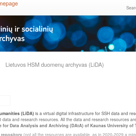
Sea
Lietuvos HSM duomenų archyvas (LiDA)
umanities (LiDA)
is a virtual digital infrastructure for SSH data and r
0 data and research resources. All the data and research resources a
e for Data Analysis and Archiving (DAtA) of Kaunas University of
 repository
(not all the resources are available, as in 2020-2029 a migr