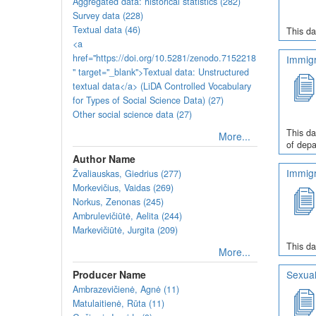
Aggregated data: historical statistics (282)
Survey data (228)
Textual data (46)
This da
<a
href="https://doi.org/10.5281/zenodo.7152218
Immigr
" target="_blank">Textual data: Unstructured
textual data</a> (LiDA Controlled Vocabulary
for Types of Social Science Data) (27)
Other social science data (27)
This da
More...
of depa
Author Name
Immigr
Žvaliauskas, Giedrius (277)
Morkevičius, Vaidas (269)
Norkus, Zenonas (245)
Ambrulevičiūtė, Aelita (244)
Markevičiūtė, Jurgita (209)
This da
More...
Producer Name
Sexual
Ambrazevičienė, Agnė (11)
Matulaitienė, Rūta (11)