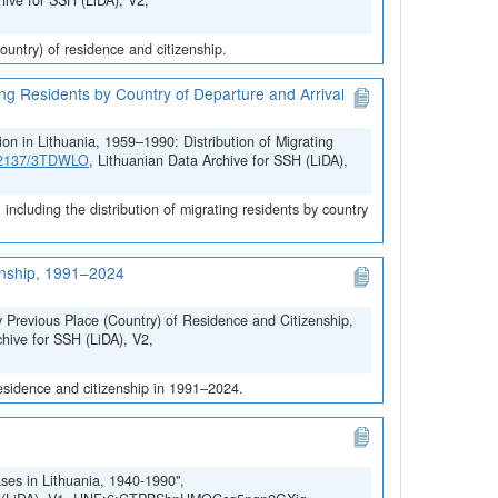
hive for SSH (LiDA), V2,
untry) of residence and citizenship.
ing Residents by Country of Departure and Arrival
on in Lithuania, 1959–1990: Distribution of Migrating
.12137/3TDWLO
, Lithuanian Data Archive for SSH (LiDA),
ncluding the distribution of migrating residents by country
zenship, 1991–2024
y Previous Place (Country) of Residence and Citizenship,
chive for SSH (LiDA), V2,
residence and citizenship in 1991–2024.
ses in Lithuania, 1940-1990",