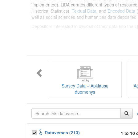
implemented). LiDA curates different types of resource
Historical Statistics),
Textual Data
, and
Encoded Data
(
well as social sciences and humanities data deposited 
Depositors interested in deposit of their data into the
Lietuvos humanitarinių ir socialinių mokslų duom
sklaidos infrastruktūra, suteikianti prieigą prie daugiau
tarptautinius standartus. LiDA įsikūręs
Kauno technolo
Prieigai prie išteklių naudojama ši
Dataverse talpykla
įvairių tipų išteklius ir jie publikuojami atskiruose kata
duomenys
ir
Koduotieji duomenys
(įskaitant Žiniasklai
mokslo ir studijų bei Lietuvos valstybės institucijų dep
Survey Data = Apklausų
Ag
talpykla, surasti ir parsisiųsti duomenis, siūlome susipa
duomenys
Depozitoriai, kurie norėtų deponuoti savo duomenis į L
Dataverses (213)
1 to 10 