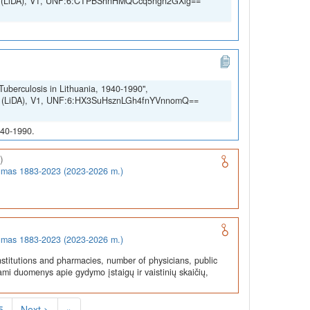
SSH (LiDA), V1, UNF:6:CTPBShnHMQCcq5ngn2GXig==
Tuberculosis in Lithuania, 1940-1990",
SSH (LiDA), V1, UNF:6:HX3SuHsznLGh4fnYVnnomQ==
940-1990.
)
rumas 1883-2023 (2023-2026 m.)
rumas 1883-2023 (2023-2026 m.)
stitutions and pharmacies, number of physicians, public
ami duomenys apie gydymo įstaigų ir vaistinių skaičių,
5
Next >
»