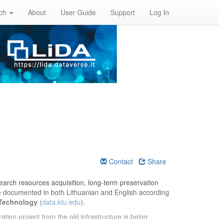
rch
About
User Guide
Support
Log In
Contact
Share
esearch resources acquisition, long-term preservation
re documented in both Lithuanian and English according
 Technology
(
data.ktu.edu
).
ation project from the old infrastructure is being