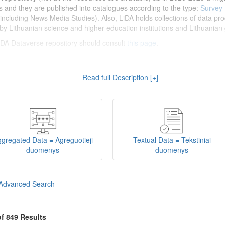
s and they are published into catalogues according to the type:
Survey
including News Media Studies). Also, LiDA holds collections of data prod
by Lithuanian science and higher education institutions and Lithuanian 
 LiDA Dataverse repository should consult
this page
.
enų archyvas (LiDA)
yra virtuali skaitmeninė empirinių HSM duomenų ir 
Read full Description [+]
 nei 600 duomenų ir tyrimų išteklių. Visi duomenų ir tyrimų ištekliai yra
gijos universiteto Duomenų analizės ir archyvavimo (DAtA) cent
(kol kas ne visi ištekliai prieinami, nes 2020-2029 m. vykdomas perkėlim
loguose pagal tipą:
Apklausų duomenys
,
Interviu duomenys
,
Agreguotiej
dos tyrimus). Taip pat LiDA talpinami didelių nacionalinių projektų duom
onuoti socialinių ir humanitarinių mokslų duomenų rinkiniai (
Kitų instituc
gregated Data = Agreguotieji
Textual Data = Tekstiniai
žinti su
LiDA Dataverse talpyklos naudotojo vadovu
.
duomenys
duomenys
iDA Dataverse talpyklą, turėtų susipažinti su informacija
šiame puslapy
Advanced Search
of 849 Results