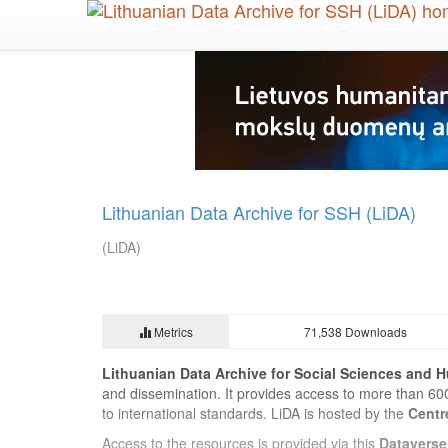
Skip
to
main
content
Lithuanian Data Archive for SSH (LiDA)
(LiDA)
Metrics
71,538 Downloads
Lithuanian Data Archive for Social Sciences and H
and dissemination. It provides access to more than 60
to international standards. LiDA is hosted by the
Centr
Access to the resources is provided via this
Dataverse