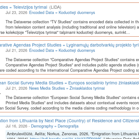
dies = Televizijos tyrimai
(LiDA)
Jul 23, 2026
Encoded Data = Koduotieji duomenys
The Dataverse collection "TV Studies" contains encoded data collected in t
from television content analysis (including traditional and online television) 
se kolekcijoje "Televizijos tyrimai" talpinami koduotieji duomenys, surinkt...
ative Agendas Project Studies = Lyginamųjų darbotvarkių projekto tyr
Jul 21, 2026
Encoded Data = Koduotieji duomenys
The Dataverse collection "Comparative Agendas Project Studies" contains e
Comparative Agendas Project Studies" and includes public agenda studies (s
are coded according to the international Comparative Agendas Project coding s
an Social Survey Media Studies = Europos socialinio tyrimo žiniasklaid
Jul 21, 2026
News Media Studies = Žiniasklaidos tyrimai
The Dataverse collection "European Social Survey Media Studies" contains 
Printed Media Studies" and includes datasets about contextual events record
n Social Survey, coded according to the media claims coding methodology in or
tion from Lithuania by Next Place (Country) of Residence and Citizen
Jul 16, 2026
-
Demography = Demografija
Ambrulevičiūtė, Aelita; Norkus, Zenonas, 2026, "Emigration from Lithuania 