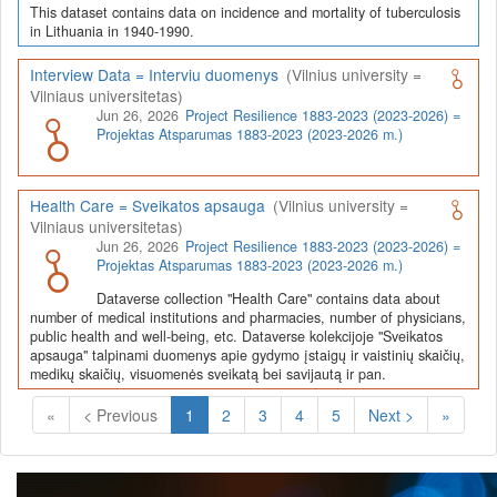
This dataset contains data on incidence and mortality of tuberculosis
in Lithuania in 1940-1990.
Interview Data = Interviu duomenys
(Vilnius university =
Vilniaus universitetas)
Jun 26, 2026
Project Resilience 1883-2023 (2023-2026) =
Projektas Atsparumas 1883-2023 (2023-2026 m.)
Health Care = Sveikatos apsauga
(Vilnius university =
Vilniaus universitetas)
Jun 26, 2026
Project Resilience 1883-2023 (2023-2026) =
Projektas Atsparumas 1883-2023 (2023-2026 m.)
Dataverse collection "Health Care" contains data about
number of medical institutions and pharmacies, number of physicians,
public health and well-being, etc. Dataverse kolekcijoje "Sveikatos
apsauga" talpinami duomenys apie gydymo įstaigų ir vaistinių skaičių,
medikų skaičių, visuomenės sveikatą bei savijautą ir pan.
(Current)
«
< Previous
1
2
3
4
5
Next >
»