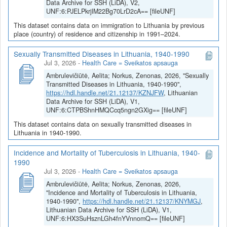
Data Archive for SSH (LiDA), V2,
UNF:6:PJELPkrjlM22Bg70LrD2cA== [fileUNF]
This dataset contains data on immigration to Lithuania by previous
place (country) of residence and citizenship in 1991–2024.
Sexually Transmitted Diseases in Lithuania, 1940-1990
Jul 3, 2026
-
Health Care = Sveikatos apsauga
Ambrulevičiūtė, Aelita; Norkus, Zenonas, 2026, "Sexually
Transmitted Diseases in Lithuania, 1940-1990",
https://hdl.handle.net/21.12137/KZNJFW
, Lithuanian
Data Archive for SSH (LiDA), V1,
UNF:6:CTPBShnHMQCcq5ngn2GXig== [fileUNF]
This dataset contains data on sexually transmitted diseases in
Lithuania in 1940-1990.
Incidence and Mortality of Tuberculosis in Lithuania, 1940-
1990
Jul 3, 2026
-
Health Care = Sveikatos apsauga
Ambrulevičiūtė, Aelita; Norkus, Zenonas, 2026,
"Incidence and Mortality of Tuberculosis in Lithuania,
1940-1990",
https://hdl.handle.net/21.12137/KNYMGJ
,
Lithuanian Data Archive for SSH (LiDA), V1,
UNF:6:HX3SuHsznLGh4fnYVnnomQ== [fileUNF]