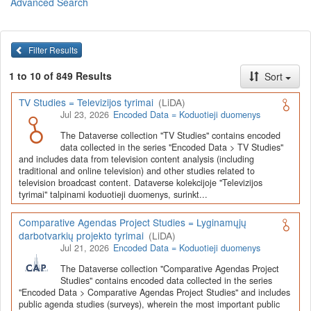
Advanced Search
Lietuvos humanitarinių ir socialinių mokslų duomenų
archyvas (LiDA)
yra virtuali skaitmeninė empirinių HSM
duomenų ir tyrimų išteklių kaupimo, ilgalaikio saugojimo ir sklaidos
Filter Results
infrastruktūra, suteikianti prieigą prie daugiau nei 600 duomenų ir
tyrimų išteklių. Visi duomenų ir tyrimų ištekliai yra dokumentuoti
1 to 10 of 849 Results
Sort
lietuvių ir anglų kalbomis pagal tarptautinius standartus. LiDA
įsikūręs
Kauno technologijos universiteto Duomenų analizės
TV Studies = Televizijos tyrimai
(LiDA)
ir archyvavimo (DAtA) centre
(
data.ktu.edu
).
Jul 23, 2026
Encoded Data = Koduotieji duomenys
Prieigai prie išteklių naudojama ši
Dataverse talpykla
(kol kas ne
The Dataverse collection "TV Studies" contains encoded
visi ištekliai prieinami, nes 2020-2029 m. vykdomas perkėlimo iš
data collected in the series "Encoded Data > TV Studies"
senosios infrastruktūros projektas). LiDA kuruoja įvairių tipų
and includes data from television content analysis (including
išteklius ir jie publikuojami atskiruose kataloguose pagal tipą:
traditional and online television) and other studies related to
television broadcast content. Dataverse kolekcijoje "Televizijos
Apklausų duomenys
,
Interviu duomenys
,
Agreguotieji duomenys
tyrimai" talpinami koduotieji duomenys, surinkt...
(įskaitant Istorinę statistiką),
Tekstiniai duomenys
ir
Koduotieji
duomenys
(įskaitant Žiniasklaidos tyrimus). Taip pat LiDA
Comparative Agendas Project Studies = Lyginamųjų
talpinami didelių nacionalinių projektų duomenys (
Didelių projektų
darbotvarkių projekto tyrimai
(LiDA)
duomenys
) ir Lietuvos aukštojo mokslo ir studijų bei Lietuvos
Jul 21, 2026
Encoded Data = Koduotieji duomenys
valstybės institucijų deponuoti socialinių ir humanitarinių mokslų
duomenų rinkiniai (
Kitų institucijų duomenys
). Norintiems
išmokti
The Dataverse collection "Comparative Agendas Project
naudotis
šia talpykla, surasti ir parsisiųsti duomenis, siūlome
Studies" contains encoded data collected in the series
"Encoded Data > Comparative Agendas Project Studies" and includes
susipažinti su
LiDA Dataverse talpyklos naudotojo vadovu
.
public agenda studies (surveys), wherein the most important public