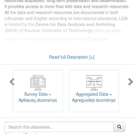
resources acquisition, long-term preservation and dissemination.
It provides access to more than 600 data and research resources.
All the data and research resources are documented in both
Lithuanian and English according to international standards. LiDA
is hosted by the
Centre for Data Analysis and Archiving
(DAtA) of Kaunas University of Technology
(
data.ktu.edu
).
Access to the resources is provided via this
Dataverse
repository
(not all the resources are available, as in 2020-2029 a
migration project from the old infrastructure is being
Read full Description [+]
implemented). LiDA curates different types of resources and they
are published into catalogues according to the type:
Survey Data
,
Interview Data
,
Aggregated Data
(including Historical Statistics),
Textual Data
, and
Encoded Data
(including News Media Studies).
Also, LiDA holds collections of data produced in large national
projets (
Large Project Data
) as well as social sciences and
humanities data deposited by Lithuanian science and higher
Survey Data =
Aggregated Data =
education institutions and Lithuanian governmental institutions
Apklausų duomenys
Agreguotieji duomenys
T
(
Data of Other Institutions
).
Depositors interested in deposit of their data into the LiDA
Dataverse repository should consult
this page
.