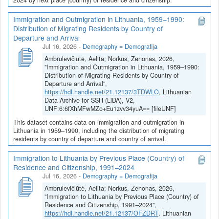
Immigration and Outmigration in Lithuania, 1959–1990:
Distribution of Migrating Residents by Country of
Departure and Arrival
Jul 16, 2026
-
Demography = Demografija
Ambrulevičiūtė, Aelita; Norkus, Zenonas, 2026,
"Immigration and Outmigration in Lithuania, 1959–1990:
Distribution of Migrating Residents by Country of
Departure and Arrival",
https://hdl.handle.net/21.12137/3TDWLO
, Lithuanian
Data Archive for SSH (LiDA), V2,
UNF:6:6fXhMFwMZo+Eu1zvv34yuA== [fileUNF]
This dataset contains data on immigration and outmigration in
Lithuania in 1959–1990, including the distribution of migrating
residents by country of departure and country of arrival.
Immigration to Lithuania by Previous Place (Country) of
Residence and Citizenship, 1991–2024
Jul 16, 2026
-
Demography = Demografija
Ambrulevičiūtė, Aelita; Norkus, Zenonas, 2026,
"Immigration to Lithuania by Previous Place (Country) of
Residence and Citizenship, 1991–2024",
https://hdl.handle.net/21.12137/OFZDRT
, Lithuanian