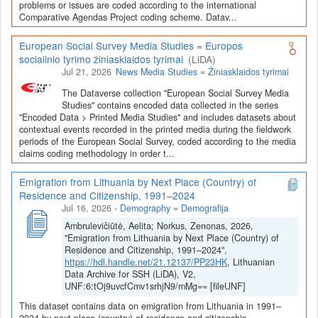
Depozitoriai, kurie norėtų deponuoti savo duomenis į LiDA
problems or issues are coded according to the international
Comparative Agendas Project coding scheme. Datav...
Dataverse talpyklą, turėtų susipažinti su informacija
šiame
puslapyje
.
European Social Survey Media Studies = Europos
socialinio tyrimo žiniasklaidos tyrimai
(LiDA)
Jul 21, 2026
News Media Studies = Žiniasklaidos tyrimai
The Dataverse collection "European Social Survey Media
Studies" contains encoded data collected in the series
"Encoded Data > Printed Media Studies" and includes datasets about
contextual events recorded in the printed media during the fieldwork
periods of the European Social Survey, coded according to the media
claims coding methodology in order t...
Emigration from Lithuania by Next Place (Country) of
Residence and Citizenship, 1991–2024
Jul 16, 2026
-
Demography = Demografija
Ambrulevičiūtė, Aelita; Norkus, Zenonas, 2026,
"Emigration from Lithuania by Next Place (Country) of
Residence and Citizenship, 1991–2024",
https://hdl.handle.net/21.12137/PP23HK
, Lithuanian
Data Archive for SSH (LiDA), V2,
UNF:6:tOj9uvcfCmv1srhjN9/mMg== [fileUNF]
This dataset contains data on emigration from Lithuania in 1991–
2024 by next place (country) of residence and citizenship.