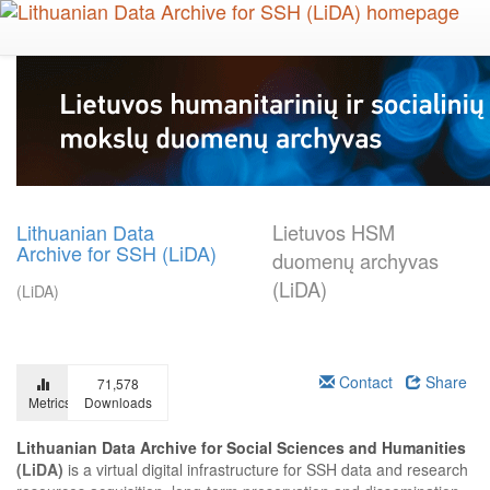
Skip
to
main
content
Lithuanian Data
Lietuvos HSM
Archive for SSH (LiDA)
duomenų archyvas
(LiDA)
(LiDA)
Contact
Share
71,578
Metrics
Downloads
Lithuanian Data Archive for Social Sciences and Humanities
(LiDA)
is a virtual digital infrastructure for SSH data and research