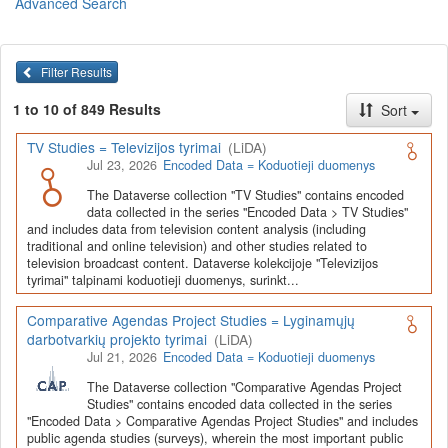
Advanced Search
Lietuvos humanitarinių ir socialinių mokslų duomenų
archyvas (LiDA)
yra virtuali skaitmeninė empirinių HSM
duomenų ir tyrimų išteklių kaupimo, ilgalaikio saugojimo ir sklaidos
Filter Results
infrastruktūra, suteikianti prieigą prie daugiau nei 600 duomenų ir
tyrimų išteklių. Visi duomenų ir tyrimų ištekliai yra dokumentuoti
1 to 10 of 849 Results
Sort
lietuvių ir anglų kalbomis pagal tarptautinius standartus. LiDA
įsikūręs
Kauno technologijos universiteto Duomenų analizės
TV Studies = Televizijos tyrimai
(LiDA)
ir archyvavimo (DAtA) centre
(
data.ktu.edu
).
Jul 23, 2026
Encoded Data = Koduotieji duomenys
Prieigai prie išteklių naudojama ši
Dataverse talpykla
(kol kas ne
The Dataverse collection "TV Studies" contains encoded
visi ištekliai prieinami, nes 2020-2029 m. vykdomas perkėlimo iš
data collected in the series "Encoded Data > TV Studies"
senosios infrastruktūros projektas). LiDA kuruoja įvairių tipų
and includes data from television content analysis (including
išteklius ir jie publikuojami atskiruose kataloguose pagal tipą:
traditional and online television) and other studies related to
television broadcast content. Dataverse kolekcijoje "Televizijos
Apklausų duomenys
,
Interviu duomenys
,
Agreguotieji duomenys
tyrimai" talpinami koduotieji duomenys, surinkt...
(įskaitant Istorinę statistiką),
Tekstiniai duomenys
ir
Koduotieji
duomenys
(įskaitant Žiniasklaidos tyrimus). Taip pat LiDA
Comparative Agendas Project Studies = Lyginamųjų
talpinami didelių nacionalinių projektų duomenys (
Didelių projektų
darbotvarkių projekto tyrimai
(LiDA)
duomenys
) ir Lietuvos aukštojo mokslo ir studijų bei Lietuvos
Jul 21, 2026
Encoded Data = Koduotieji duomenys
valstybės institucijų deponuoti socialinių ir humanitarinių mokslų
duomenų rinkiniai (
Kitų institucijų duomenys
). Norintiems
išmokti
The Dataverse collection "Comparative Agendas Project
naudotis
šia talpykla, surasti ir parsisiųsti duomenis, siūlome
Studies" contains encoded data collected in the series
"Encoded Data > Comparative Agendas Project Studies" and includes
susipažinti su
LiDA Dataverse talpyklos naudotojo vadovu
.
public agenda studies (surveys), wherein the most important public