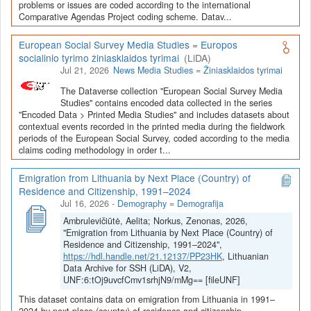
Depozitoriai, kurie norėtų deponuoti savo duomenis į LiDA
problems or issues are coded according to the international
Comparative Agendas Project coding scheme. Datav...
Dataverse talpyklą, turėtų susipažinti su informacija
šiame
puslapyje
.
European Social Survey Media Studies = Europos
socialinio tyrimo žiniasklaidos tyrimai
(LiDA)
Jul 21, 2026
News Media Studies = Žiniasklaidos tyrimai
The Dataverse collection "European Social Survey Media
Studies" contains encoded data collected in the series
"Encoded Data > Printed Media Studies" and includes datasets about
contextual events recorded in the printed media during the fieldwork
periods of the European Social Survey, coded according to the media
claims coding methodology in order t...
Emigration from Lithuania by Next Place (Country) of
Residence and Citizenship, 1991–2024
Jul 16, 2026
-
Demography = Demografija
Ambrulevičiūtė, Aelita; Norkus, Zenonas, 2026,
"Emigration from Lithuania by Next Place (Country) of
Residence and Citizenship, 1991–2024",
https://hdl.handle.net/21.12137/PP23HK
, Lithuanian
Data Archive for SSH (LiDA), V2,
UNF:6:tOj9uvcfCmv1srhjN9/mMg== [fileUNF]
This dataset contains data on emigration from Lithuania in 1991–
2024 by next place (country) of residence and citizenship.