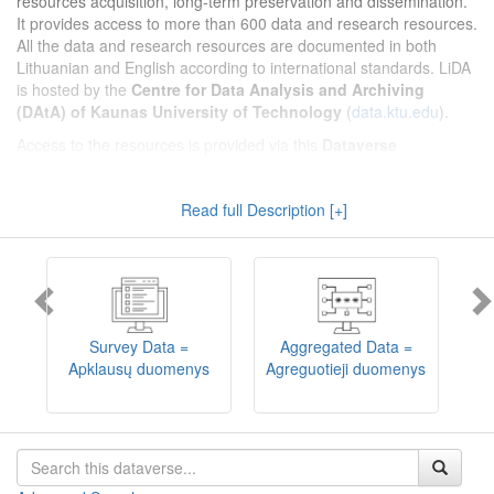
resources acquisition, long-term preservation and dissemination.
It provides access to more than 600 data and research resources.
All the data and research resources are documented in both
Lithuanian and English according to international standards. LiDA
is hosted by the
Centre for Data Analysis and Archiving
(DAtA) of Kaunas University of Technology
(
data.ktu.edu
).
Access to the resources is provided via this
Dataverse
repository
(not all the resources are available, as in 2020-2029 a
migration project from the old infrastructure is being
Read full Description [+]
implemented). LiDA curates different types of resources and they
are published into catalogues according to the type:
Survey Data
,
Interview Data
,
Aggregated Data
(including Historical Statistics),
Textual Data
, and
Encoded Data
(including News Media Studies).
Also, LiDA holds collections of data produced in large national
projets (
Large Project Data
) as well as social sciences and
humanities data deposited by Lithuanian science and higher
Survey Data =
Aggregated Data =
education institutions and Lithuanian governmental institutions
Apklausų duomenys
Agreguotieji duomenys
T
(
Data of Other Institutions
).
Depositors interested in deposit of their data into the LiDA
Dataverse repository should consult
this page
.