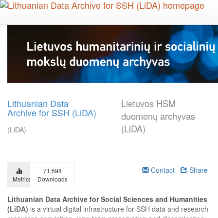
Skip
to
main
content
Lithuanian Data
Lietuvos HSM
Archive for SSH (LiDA)
duomenų archyvas
(LiDA)
(LiDA)
Contact
Share
71,598
Metrics
Downloads
Lithuanian Data Archive for Social Sciences and Humanities
(LiDA)
is a virtual digital infrastructure for SSH data and research