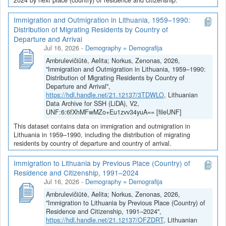
Immigration and Outmigration in Lithuania, 1959–1990:
Distribution of Migrating Residents by Country of
Departure and Arrival
Jul 16, 2026
-
Demography = Demografija
Ambrulevičiūtė, Aelita; Norkus, Zenonas, 2026,
"Immigration and Outmigration in Lithuania, 1959–1990:
Distribution of Migrating Residents by Country of
Departure and Arrival",
https://hdl.handle.net/21.12137/3TDWLO
, Lithuanian
Data Archive for SSH (LiDA), V2,
UNF:6:6fXhMFwMZo+Eu1zvv34yuA== [fileUNF]
This dataset contains data on immigration and outmigration in
Lithuania in 1959–1990, including the distribution of migrating
residents by country of departure and country of arrival.
Immigration to Lithuania by Previous Place (Country) of
Residence and Citizenship, 1991–2024
Jul 16, 2026
-
Demography = Demografija
Ambrulevičiūtė, Aelita; Norkus, Zenonas, 2026,
"Immigration to Lithuania by Previous Place (Country) of
Residence and Citizenship, 1991–2024",
https://hdl.handle.net/21.12137/OFZDRT
, Lithuanian