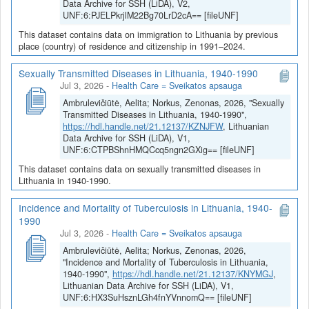
Data Archive for SSH (LiDA), V2,
UNF:6:PJELPkrjlM22Bg70LrD2cA== [fileUNF]
This dataset contains data on immigration to Lithuania by previous
place (country) of residence and citizenship in 1991–2024.
Sexually Transmitted Diseases in Lithuania, 1940-1990
Jul 3, 2026
-
Health Care = Sveikatos apsauga
Ambrulevičiūtė, Aelita; Norkus, Zenonas, 2026, "Sexually
Transmitted Diseases in Lithuania, 1940-1990",
https://hdl.handle.net/21.12137/KZNJFW
, Lithuanian
Data Archive for SSH (LiDA), V1,
UNF:6:CTPBShnHMQCcq5ngn2GXig== [fileUNF]
This dataset contains data on sexually transmitted diseases in
Lithuania in 1940-1990.
Incidence and Mortality of Tuberculosis in Lithuania, 1940-
1990
Jul 3, 2026
-
Health Care = Sveikatos apsauga
Ambrulevičiūtė, Aelita; Norkus, Zenonas, 2026,
"Incidence and Mortality of Tuberculosis in Lithuania,
1940-1990",
https://hdl.handle.net/21.12137/KNYMGJ
,
Lithuanian Data Archive for SSH (LiDA), V1,
UNF:6:HX3SuHsznLGh4fnYVnnomQ== [fileUNF]