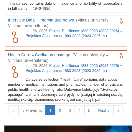
This dataset contains data on incidence and mortality of tuberculosis
in Lithuania in 1940-1990.
Interview Data = Interviu duomenys
(Vilnius university =
Vilniaus universitetas)
Jun 26, 2026
Project Resilience 1883-2023 (2023-2026) =
Projektas Atsparumas 1883-2023 (2023-2026 m.)
Health Care = Sveikatos apsauga
(Vilnius university =
Vilniaus universitetas)
Jun 26, 2026
Project Resilience 1883-2023 (2023-2026) =
Projektas Atsparumas 1883-2023 (2023-2026 m.)
Dataverse collection "Health Care" contains data about
number of medical institutions and pharmacies, number of physicians,
public health and well-being, etc. Dataverse kolekcijoje "Sveikatos
apsauga" talpinami duomenys apie gydymo įstaigų ir vaistinių skaičių,
medikų skaičių, visuomenės sveikatą bei savijautą ir pan.
(Current)
«
< Previous
1
2
3
4
5
Next >
»