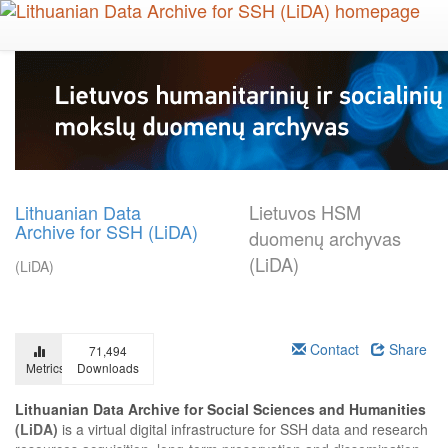
Skip
to
main
content
Lithuanian Data
Lietuvos HSM
Archive for SSH (LiDA)
duomenų archyvas
(LiDA)
(LiDA)
Contact
Share
71,494
Metrics
Downloads
Lithuanian Data Archive for Social Sciences and Humanities
(LiDA)
is a virtual digital infrastructure for SSH data and research