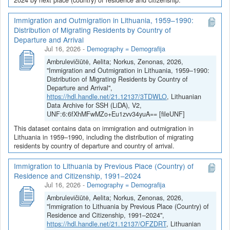
Immigration and Outmigration in Lithuania, 1959–1990:
Distribution of Migrating Residents by Country of
Departure and Arrival
Jul 16, 2026
-
Demography = Demografija
Ambrulevičiūtė, Aelita; Norkus, Zenonas, 2026,
"Immigration and Outmigration in Lithuania, 1959–1990:
Distribution of Migrating Residents by Country of
Departure and Arrival",
https://hdl.handle.net/21.12137/3TDWLO
, Lithuanian
Data Archive for SSH (LiDA), V2,
UNF:6:6fXhMFwMZo+Eu1zvv34yuA== [fileUNF]
This dataset contains data on immigration and outmigration in
Lithuania in 1959–1990, including the distribution of migrating
residents by country of departure and country of arrival.
Immigration to Lithuania by Previous Place (Country) of
Residence and Citizenship, 1991–2024
Jul 16, 2026
-
Demography = Demografija
Ambrulevičiūtė, Aelita; Norkus, Zenonas, 2026,
"Immigration to Lithuania by Previous Place (Country) of
Residence and Citizenship, 1991–2024",
https://hdl.handle.net/21.12137/OFZDRT
, Lithuanian