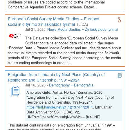
Depozitoriai, kurie norėtų deponuoti savo duomenis į LiDA
problems or issues are coded according to the international
Comparative Agendas Project coding scheme. Datav...
Dataverse talpyklą, turėtų susipažinti su informacija
šiame
puslapyje
.
European Social Survey Media Studies = Europos
socialinio tyrimo žiniasklaidos tyrimai
(LiDA)
Jul 21, 2026
News Media Studies = Žiniasklaidos tyrimai
The Dataverse collection "European Social Survey Media
Studies" contains encoded data collected in the series
"Encoded Data > Printed Media Studies" and includes datasets about
contextual events recorded in the printed media during the fieldwork
periods of the European Social Survey, coded according to the media
claims coding methodology in order t...
Emigration from Lithuania by Next Place (Country) of
Residence and Citizenship, 1991–2024
Jul 16, 2026
-
Demography = Demografija
Ambrulevičiūtė, Aelita; Norkus, Zenonas, 2026,
"Emigration from Lithuania by Next Place (Country) of
Residence and Citizenship, 1991–2024",
https://hdl.handle.net/21.12137/PP23HK
, Lithuanian
Data Archive for SSH (LiDA), V2,
UNF:6:tOj9uvcfCmv1srhjN9/mMg== [fileUNF]
This dataset contains data on emigration from Lithuania in 1991–
2024 by next place (country) of residence and citizenship.