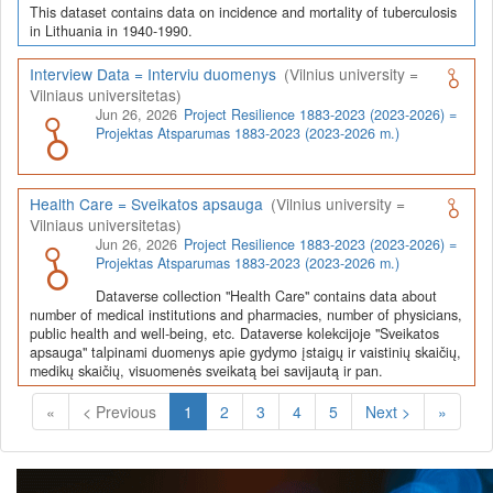
This dataset contains data on incidence and mortality of tuberculosis
in Lithuania in 1940-1990.
Interview Data = Interviu duomenys
(Vilnius university =
Vilniaus universitetas)
Jun 26, 2026
Project Resilience 1883-2023 (2023-2026) =
Projektas Atsparumas 1883-2023 (2023-2026 m.)
Health Care = Sveikatos apsauga
(Vilnius university =
Vilniaus universitetas)
Jun 26, 2026
Project Resilience 1883-2023 (2023-2026) =
Projektas Atsparumas 1883-2023 (2023-2026 m.)
Dataverse collection "Health Care" contains data about
number of medical institutions and pharmacies, number of physicians,
public health and well-being, etc. Dataverse kolekcijoje "Sveikatos
apsauga" talpinami duomenys apie gydymo įstaigų ir vaistinių skaičių,
medikų skaičių, visuomenės sveikatą bei savijautą ir pan.
(Current)
«
< Previous
1
2
3
4
5
Next >
»