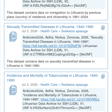
Data Archive for SSH (LiDA), V2,
UNF:6:PJELPkrjlM22Bg70LrD2cA== [fileUNF]
This dataset contains data on immigration to Lithuania by previous
place (country) of residence and citizenship in 1991–2024.
Sexually Transmitted Diseases in Lithuania, 1940-1990
Jul 3, 2026
-
Health Care = Sveikatos apsauga
Ambrulevičiūtė, Aelita; Norkus, Zenonas, 2026, "Sexually
Transmitted Diseases in Lithuania, 1940-1990",
https://hdl.handle.net/21.12137/KZNJFW
, Lithuanian
Data Archive for SSH (LiDA), V1,
UNF:6:CTPBShnHMQCcq5ngn2GXig== [fileUNF]
This dataset contains data on sexually transmitted diseases in
Lithuania in 1940-1990.
Incidence and Mortality of Tuberculosis in Lithuania, 1940-
1990
Jul 3, 2026
-
Health Care = Sveikatos apsauga
Ambrulevičiūtė, Aelita; Norkus, Zenonas, 2026,
"Incidence and Mortality of Tuberculosis in Lithuania,
1940-1990",
https://hdl.handle.net/21.12137/KNYMGJ
,
Lithuanian Data Archive for SSH (LiDA), V1,
UNF:6:HX3SuHsznLGh4fnYVnnomQ== [fileUNF]