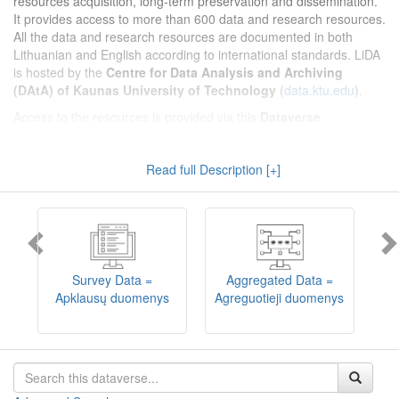
resources acquisition, long-term preservation and dissemination.
It provides access to more than 600 data and research resources.
All the data and research resources are documented in both
Lithuanian and English according to international standards. LiDA
is hosted by the
Centre for Data Analysis and Archiving
(DAtA) of Kaunas University of Technology
(
data.ktu.edu
).
Access to the resources is provided via this
Dataverse
repository
(not all the resources are available, as in 2020-2029 a
migration project from the old infrastructure is being
Read full Description [+]
implemented). LiDA curates different types of resources and they
are published into catalogues according to the type:
Survey Data
,
Interview Data
,
Aggregated Data
(including Historical Statistics),
Textual Data
, and
Encoded Data
(including News Media Studies).
Also, LiDA holds collections of data produced in large national
projets (
Large Project Data
) as well as social sciences and
humanities data deposited by Lithuanian science and higher
Survey Data =
Aggregated Data =
education institutions and Lithuanian governmental institutions
Apklausų duomenys
Agreguotieji duomenys
T
(
Data of Other Institutions
).
Depositors interested in deposit of their data into the LiDA
Dataverse repository should consult
this page
.