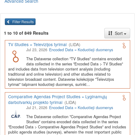
Advanced Search
Lietuvos humanitarinių ir socialinių mokslų duomenų
archyvas (LiDA)
yra virtuali skaitmeninė empirinių HSM
duomenų ir tyrimų išteklių kaupimo, ilgalaikio saugojimo ir sklaidos
Filter Results
infrastruktūra, suteikianti prieigą prie daugiau nei 600 duomenų ir
tyrimų išteklių. Visi duomenų ir tyrimų ištekliai yra dokumentuoti
1 to 10 of 849 Results
Sort
lietuvių ir anglų kalbomis pagal tarptautinius standartus. LiDA
įsikūręs
Kauno technologijos universiteto Duomenų analizės
TV Studies = Televizijos tyrimai
(LiDA)
ir archyvavimo (DAtA) centre
(
data.ktu.edu
).
Jul 23, 2026
Encoded Data = Koduotieji duomenys
Prieigai prie išteklių naudojama ši
Dataverse talpykla
(kol kas ne
The Dataverse collection "TV Studies" contains encoded
visi ištekliai prieinami, nes 2020-2029 m. vykdomas perkėlimo iš
data collected in the series "Encoded Data > TV Studies"
senosios infrastruktūros projektas). LiDA kuruoja įvairių tipų
and includes data from television content analysis (including
išteklius ir jie publikuojami atskiruose kataloguose pagal tipą:
traditional and online television) and other studies related to
television broadcast content. Dataverse kolekcijoje "Televizijos
Apklausų duomenys
,
Interviu duomenys
,
Agreguotieji duomenys
tyrimai" talpinami koduotieji duomenys, surinkt...
(įskaitant Istorinę statistiką),
Tekstiniai duomenys
ir
Koduotieji
duomenys
(įskaitant Žiniasklaidos tyrimus). Taip pat LiDA
Comparative Agendas Project Studies = Lyginamųjų
talpinami didelių nacionalinių projektų duomenys (
Didelių projektų
darbotvarkių projekto tyrimai
(LiDA)
duomenys
) ir Lietuvos aukštojo mokslo ir studijų bei Lietuvos
Jul 21, 2026
Encoded Data = Koduotieji duomenys
valstybės institucijų deponuoti socialinių ir humanitarinių mokslų
duomenų rinkiniai (
Kitų institucijų duomenys
). Norintiems
išmokti
The Dataverse collection "Comparative Agendas Project
naudotis
šia talpykla, surasti ir parsisiųsti duomenis, siūlome
Studies" contains encoded data collected in the series
"Encoded Data > Comparative Agendas Project Studies" and includes
susipažinti su
LiDA Dataverse talpyklos naudotojo vadovu
.
public agenda studies (surveys), wherein the most important public