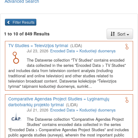
Advanced Search
Lietuvos humanitarinių ir socialinių mokslų duomenų
archyvas (LiDA)
yra virtuali skaitmeninė empirinių HSM
duomenų ir tyrimų išteklių kaupimo, ilgalaikio saugojimo ir sklaidos
Filter Results
infrastruktūra, suteikianti prieigą prie daugiau nei 600 duomenų ir
tyrimų išteklių. Visi duomenų ir tyrimų ištekliai yra dokumentuoti
1 to 10 of 849 Results
Sort
lietuvių ir anglų kalbomis pagal tarptautinius standartus. LiDA
įsikūręs
Kauno technologijos universiteto Duomenų analizės
TV Studies = Televizijos tyrimai
(LiDA)
ir archyvavimo (DAtA) centre
(
data.ktu.edu
).
Jul 23, 2026
Encoded Data = Koduotieji duomenys
Prieigai prie išteklių naudojama ši
Dataverse talpykla
(kol kas ne
The Dataverse collection "TV Studies" contains encoded
visi ištekliai prieinami, nes 2020-2029 m. vykdomas perkėlimo iš
data collected in the series "Encoded Data > TV Studies"
senosios infrastruktūros projektas). LiDA kuruoja įvairių tipų
and includes data from television content analysis (including
išteklius ir jie publikuojami atskiruose kataloguose pagal tipą:
traditional and online television) and other studies related to
television broadcast content. Dataverse kolekcijoje "Televizijos
Apklausų duomenys
,
Interviu duomenys
,
Agreguotieji duomenys
tyrimai" talpinami koduotieji duomenys, surinkt...
(įskaitant Istorinę statistiką),
Tekstiniai duomenys
ir
Koduotieji
duomenys
(įskaitant Žiniasklaidos tyrimus). Taip pat LiDA
Comparative Agendas Project Studies = Lyginamųjų
talpinami didelių nacionalinių projektų duomenys (
Didelių projektų
darbotvarkių projekto tyrimai
(LiDA)
duomenys
) ir Lietuvos aukštojo mokslo ir studijų bei Lietuvos
Jul 21, 2026
Encoded Data = Koduotieji duomenys
valstybės institucijų deponuoti socialinių ir humanitarinių mokslų
duomenų rinkiniai (
Kitų institucijų duomenys
). Norintiems
išmokti
The Dataverse collection "Comparative Agendas Project
naudotis
šia talpykla, surasti ir parsisiųsti duomenis, siūlome
Studies" contains encoded data collected in the series
"Encoded Data > Comparative Agendas Project Studies" and includes
susipažinti su
LiDA Dataverse talpyklos naudotojo vadovu
.
public agenda studies (surveys), wherein the most important public