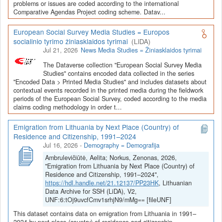
Depozitoriai, kurie norėtų deponuoti savo duomenis į LiDA
problems or issues are coded according to the international
Comparative Agendas Project coding scheme. Datav...
Dataverse talpyklą, turėtų susipažinti su informacija
šiame
puslapyje
.
European Social Survey Media Studies = Europos
socialinio tyrimo žiniasklaidos tyrimai
(LiDA)
Jul 21, 2026
News Media Studies = Žiniasklaidos tyrimai
The Dataverse collection "European Social Survey Media
Studies" contains encoded data collected in the series
"Encoded Data > Printed Media Studies" and includes datasets about
contextual events recorded in the printed media during the fieldwork
periods of the European Social Survey, coded according to the media
claims coding methodology in order t...
Emigration from Lithuania by Next Place (Country) of
Residence and Citizenship, 1991–2024
Jul 16, 2026
-
Demography = Demografija
Ambrulevičiūtė, Aelita; Norkus, Zenonas, 2026,
"Emigration from Lithuania by Next Place (Country) of
Residence and Citizenship, 1991–2024",
https://hdl.handle.net/21.12137/PP23HK
, Lithuanian
Data Archive for SSH (LiDA), V2,
UNF:6:tOj9uvcfCmv1srhjN9/mMg== [fileUNF]
This dataset contains data on emigration from Lithuania in 1991–
2024 by next place (country) of residence and citizenship.