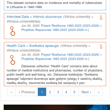
This dataset contains data on incidence and mortality of tuberculosis
in Lithuania in 1940-1990.
Interview Data = Interviu duomenys
(Vilnius university =
Vilniaus universitetas)
Jun 26, 2026
Project Resilience 1883-2023 (2023-2026) =
Projektas Atsparumas 1883-2023 (2023-2026 m.)
Health Care = Sveikatos apsauga
(Vilnius university =
Vilniaus universitetas)
Jun 26, 2026
Project Resilience 1883-2023 (2023-2026) =
Projektas Atsparumas 1883-2023 (2023-2026 m.)
Dataverse collection "Health Care" contains data about
number of medical institutions and pharmacies, number of physicians,
public health and well-being, etc. Dataverse kolekcijoje "Sveikatos
apsauga" talpinami duomenys apie gydymo įstaigų ir vaistinių skaičių,
medikų skaičių, visuomenės sveikatą bei savijautą ir pan.
(Current)
«
< Previous
1
2
3
4
5
Next >
»