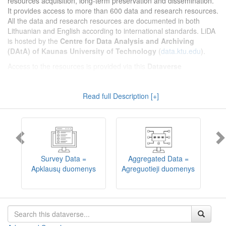
resources acquisition, long-term preservation and dissemination.
It provides access to more than 600 data and research resources.
All the data and research resources are documented in both
Lithuanian and English according to international standards. LiDA
is hosted by the
Centre for Data Analysis and Archiving
(DAtA) of Kaunas University of Technology
(
data.ktu.edu
).
Access to the resources is provided via this
Dataverse
repository
(not all the resources are available, as in 2020-2029 a
migration project from the old infrastructure is being
Read full Description [+]
implemented). LiDA curates different types of resources and they
are published into catalogues according to the type:
Survey Data
,
Interview Data
,
Aggregated Data
(including Historical Statistics),
Textual Data
, and
Encoded Data
(including News Media Studies).
Also, LiDA holds collections of data produced in large national
projets (
Large Project Data
) as well as social sciences and
humanities data deposited by Lithuanian science and higher
Survey Data =
Aggregated Data =
education institutions and Lithuanian governmental institutions
Apklausų duomenys
Agreguotieji duomenys
T
(
Data of Other Institutions
).
Depositors interested in deposit of their data into the LiDA
Dataverse repository should consult
this page
.