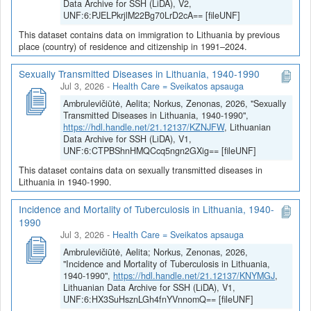
Data Archive for SSH (LiDA), V2,
UNF:6:PJELPkrjlM22Bg70LrD2cA== [fileUNF]
This dataset contains data on immigration to Lithuania by previous
place (country) of residence and citizenship in 1991–2024.
Sexually Transmitted Diseases in Lithuania, 1940-1990
Jul 3, 2026
-
Health Care = Sveikatos apsauga
Ambrulevičiūtė, Aelita; Norkus, Zenonas, 2026, "Sexually
Transmitted Diseases in Lithuania, 1940-1990",
https://hdl.handle.net/21.12137/KZNJFW
, Lithuanian
Data Archive for SSH (LiDA), V1,
UNF:6:CTPBShnHMQCcq5ngn2GXig== [fileUNF]
This dataset contains data on sexually transmitted diseases in
Lithuania in 1940-1990.
Incidence and Mortality of Tuberculosis in Lithuania, 1940-
1990
Jul 3, 2026
-
Health Care = Sveikatos apsauga
Ambrulevičiūtė, Aelita; Norkus, Zenonas, 2026,
"Incidence and Mortality of Tuberculosis in Lithuania,
1940-1990",
https://hdl.handle.net/21.12137/KNYMGJ
,
Lithuanian Data Archive for SSH (LiDA), V1,
UNF:6:HX3SuHsznLGh4fnYVnnomQ== [fileUNF]