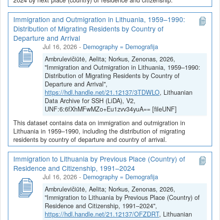
Immigration and Outmigration in Lithuania, 1959–1990:
Distribution of Migrating Residents by Country of
Departure and Arrival
Jul 16, 2026
-
Demography = Demografija
Ambrulevičiūtė, Aelita; Norkus, Zenonas, 2026,
"Immigration and Outmigration in Lithuania, 1959–1990:
Distribution of Migrating Residents by Country of
Departure and Arrival",
https://hdl.handle.net/21.12137/3TDWLO
, Lithuanian
Data Archive for SSH (LiDA), V2,
UNF:6:6fXhMFwMZo+Eu1zvv34yuA== [fileUNF]
This dataset contains data on immigration and outmigration in
Lithuania in 1959–1990, including the distribution of migrating
residents by country of departure and country of arrival.
Immigration to Lithuania by Previous Place (Country) of
Residence and Citizenship, 1991–2024
Jul 16, 2026
-
Demography = Demografija
Ambrulevičiūtė, Aelita; Norkus, Zenonas, 2026,
"Immigration to Lithuania by Previous Place (Country) of
Residence and Citizenship, 1991–2024",
https://hdl.handle.net/21.12137/OFZDRT
, Lithuanian