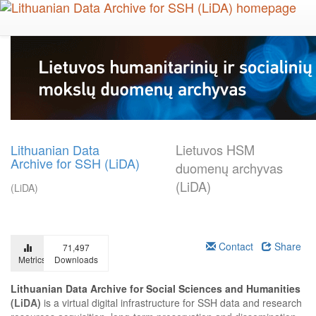
Skip
to
main
content
Lithuanian Data
Lietuvos HSM
Archive for SSH (LiDA)
duomenų archyvas
(LiDA)
(LiDA)
Contact
Share
71,497
Metrics
Downloads
Lithuanian Data Archive for Social Sciences and Humanities
(LiDA)
is a virtual digital infrastructure for SSH data and research