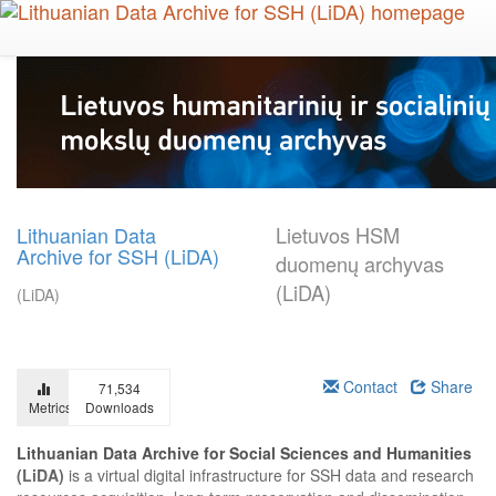
Skip
to
main
content
Lithuanian Data
Lietuvos HSM
Archive for SSH (LiDA)
duomenų archyvas
(LiDA)
(LiDA)
Contact
Share
71,534
Metrics
Downloads
Lithuanian Data Archive for Social Sciences and Humanities
(LiDA)
is a virtual digital infrastructure for SSH data and research