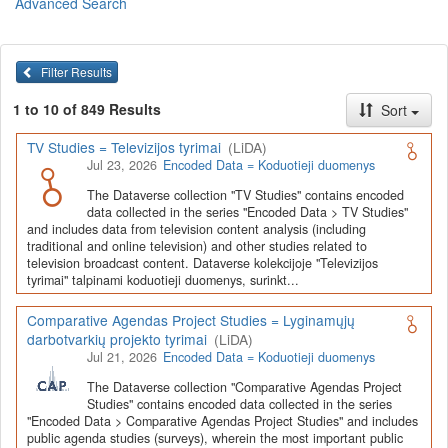
Advanced Search
Lietuvos humanitarinių ir socialinių mokslų duomenų
archyvas (LiDA)
yra virtuali skaitmeninė empirinių HSM
duomenų ir tyrimų išteklių kaupimo, ilgalaikio saugojimo ir sklaidos
Filter Results
infrastruktūra, suteikianti prieigą prie daugiau nei 600 duomenų ir
tyrimų išteklių. Visi duomenų ir tyrimų ištekliai yra dokumentuoti
1 to 10 of 849 Results
Sort
lietuvių ir anglų kalbomis pagal tarptautinius standartus. LiDA
įsikūręs
Kauno technologijos universiteto Duomenų analizės
TV Studies = Televizijos tyrimai
(LiDA)
ir archyvavimo (DAtA) centre
(
data.ktu.edu
).
Jul 23, 2026
Encoded Data = Koduotieji duomenys
Prieigai prie išteklių naudojama ši
Dataverse talpykla
(kol kas ne
The Dataverse collection "TV Studies" contains encoded
visi ištekliai prieinami, nes 2020-2029 m. vykdomas perkėlimo iš
data collected in the series "Encoded Data > TV Studies"
senosios infrastruktūros projektas). LiDA kuruoja įvairių tipų
and includes data from television content analysis (including
išteklius ir jie publikuojami atskiruose kataloguose pagal tipą:
traditional and online television) and other studies related to
television broadcast content. Dataverse kolekcijoje "Televizijos
Apklausų duomenys
,
Interviu duomenys
,
Agreguotieji duomenys
tyrimai" talpinami koduotieji duomenys, surinkt...
(įskaitant Istorinę statistiką),
Tekstiniai duomenys
ir
Koduotieji
duomenys
(įskaitant Žiniasklaidos tyrimus). Taip pat LiDA
Comparative Agendas Project Studies = Lyginamųjų
talpinami didelių nacionalinių projektų duomenys (
Didelių projektų
darbotvarkių projekto tyrimai
(LiDA)
duomenys
) ir Lietuvos aukštojo mokslo ir studijų bei Lietuvos
Jul 21, 2026
Encoded Data = Koduotieji duomenys
valstybės institucijų deponuoti socialinių ir humanitarinių mokslų
duomenų rinkiniai (
Kitų institucijų duomenys
). Norintiems
išmokti
The Dataverse collection "Comparative Agendas Project
naudotis
šia talpykla, surasti ir parsisiųsti duomenis, siūlome
Studies" contains encoded data collected in the series
"Encoded Data > Comparative Agendas Project Studies" and includes
susipažinti su
LiDA Dataverse talpyklos naudotojo vadovu
.
public agenda studies (surveys), wherein the most important public