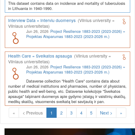
This dataset contains data on incidence and mortality of tuberculosis
in Lithuania in 1940-1990.
Interview Data = Interviu duomenys
(Vilnius university =
Vilniaus universitetas)
Jun 26, 2026
Project Resilience 1883-2023 (2023-2026) =
Projektas Atsparumas 1883-2023 (2023-2026 m.)
Health Care = Sveikatos apsauga
(Vilnius university =
Vilniaus universitetas)
Jun 26, 2026
Project Resilience 1883-2023 (2023-2026) =
Projektas Atsparumas 1883-2023 (2023-2026 m.)
Dataverse collection "Health Care" contains data about
number of medical institutions and pharmacies, number of physicians,
public health and well-being, etc. Dataverse kolekcijoje "Sveikatos
apsauga" talpinami duomenys apie gydymo įstaigų ir vaistinių skaičių,
medikų skaičių, visuomenės sveikatą bei savijautą ir pan.
(Current)
«
< Previous
1
2
3
4
5
Next >
»