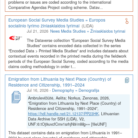
Depozitoriai, kurie norėtų deponuoti savo duomenis į LiDA
problems or issues are coded according to the international
Comparative Agendas Project coding scheme. Datav...
Dataverse talpyklą, turėtų susipažinti su informacija
šiame
puslapyje
.
European Social Survey Media Studies = Europos
socialinio tyrimo žiniasklaidos tyrimai
(LiDA)
Jul 21, 2026
News Media Studies = Žiniasklaidos tyrimai
The Dataverse collection "European Social Survey Media
Studies" contains encoded data collected in the series
"Encoded Data > Printed Media Studies" and includes datasets about
contextual events recorded in the printed media during the fieldwork
periods of the European Social Survey, coded according to the media
claims coding methodology in order t...
Emigration from Lithuania by Next Place (Country) of
Residence and Citizenship, 1991–2024
Jul 16, 2026
-
Demography = Demografija
Ambrulevičiūtė, Aelita; Norkus, Zenonas, 2026,
"Emigration from Lithuania by Next Place (Country) of
Residence and Citizenship, 1991–2024",
https://hdl.handle.net/21.12137/PP23HK
, Lithuanian
Data Archive for SSH (LiDA), V2,
UNF:6:tOj9uvcfCmv1srhjN9/mMg== [fileUNF]
This dataset contains data on emigration from Lithuania in 1991–
2024 by next place (country) of residence and citizenship.