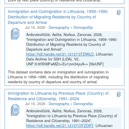
Immigration and Outmigration in Lithuania, 1959–1990:
Distribution of Migrating Residents by Country of
Departure and Arrival
Jul 16, 2026
-
Demography = Demografija
Ambrulevičiūtė, Aelita; Norkus, Zenonas, 2026,
"Immigration and Outmigration in Lithuania, 1959–1990:
Distribution of Migrating Residents by Country of
Departure and Arrival",
https://hdl.handle.net/21.12137/3TDWLO
, Lithuanian
Data Archive for SSH (LiDA), V2,
UNF:6:6fXhMFwMZo+Eu1zvv34yuA== [fileUNF]
This dataset contains data on immigration and outmigration in
Lithuania in 1959–1990, including the distribution of migrating
residents by country of departure and country of arrival.
Immigration to Lithuania by Previous Place (Country) of
Residence and Citizenship, 1991–2024
Jul 16, 2026
-
Demography = Demografija
Ambrulevičiūtė, Aelita; Norkus, Zenonas, 2026,
"Immigration to Lithuania by Previous Place (Country) of
Residence and Citizenship, 1991–2024",
https://hdl.handle.net/21.12137/OFZDRT
, Lithuanian