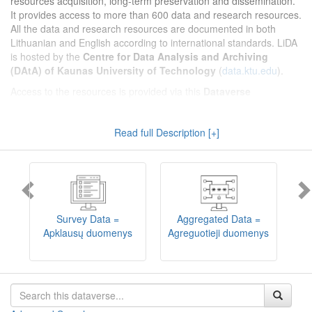
resources acquisition, long-term preservation and dissemination.
It provides access to more than 600 data and research resources.
All the data and research resources are documented in both
Lithuanian and English according to international standards. LiDA
is hosted by the
Centre for Data Analysis and Archiving
(DAtA) of Kaunas University of Technology
(
data.ktu.edu
).
Access to the resources is provided via this
Dataverse
repository
(not all the resources are available, as in 2020-2029 a
migration project from the old infrastructure is being
Read full Description [+]
implemented). LiDA curates different types of resources and they
are published into catalogues according to the type:
Survey Data
,
Interview Data
,
Aggregated Data
(including Historical Statistics),
Textual Data
, and
Encoded Data
(including News Media Studies).
Also, LiDA holds collections of data produced in large national
projets (
Large Project Data
) as well as social sciences and
humanities data deposited by Lithuanian science and higher
Survey Data =
Aggregated Data =
education institutions and Lithuanian governmental institutions
Apklausų duomenys
Agreguotieji duomenys
T
(
Data of Other Institutions
).
Depositors interested in deposit of their data into the LiDA
Dataverse repository should consult
this page
.