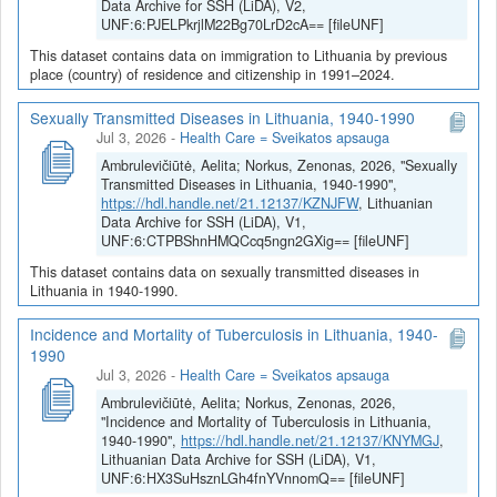
Data Archive for SSH (LiDA), V2,
UNF:6:PJELPkrjlM22Bg70LrD2cA== [fileUNF]
This dataset contains data on immigration to Lithuania by previous
place (country) of residence and citizenship in 1991–2024.
Sexually Transmitted Diseases in Lithuania, 1940-1990
Jul 3, 2026
-
Health Care = Sveikatos apsauga
Ambrulevičiūtė, Aelita; Norkus, Zenonas, 2026, "Sexually
Transmitted Diseases in Lithuania, 1940-1990",
https://hdl.handle.net/21.12137/KZNJFW
, Lithuanian
Data Archive for SSH (LiDA), V1,
UNF:6:CTPBShnHMQCcq5ngn2GXig== [fileUNF]
This dataset contains data on sexually transmitted diseases in
Lithuania in 1940-1990.
Incidence and Mortality of Tuberculosis in Lithuania, 1940-
1990
Jul 3, 2026
-
Health Care = Sveikatos apsauga
Ambrulevičiūtė, Aelita; Norkus, Zenonas, 2026,
"Incidence and Mortality of Tuberculosis in Lithuania,
1940-1990",
https://hdl.handle.net/21.12137/KNYMGJ
,
Lithuanian Data Archive for SSH (LiDA), V1,
UNF:6:HX3SuHsznLGh4fnYVnnomQ== [fileUNF]