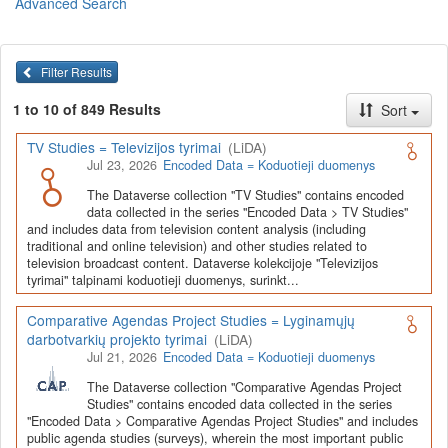
Advanced Search
Lietuvos humanitarinių ir socialinių mokslų duomenų
archyvas (LiDA)
yra virtuali skaitmeninė empirinių HSM
duomenų ir tyrimų išteklių kaupimo, ilgalaikio saugojimo ir sklaidos
Filter Results
infrastruktūra, suteikianti prieigą prie daugiau nei 600 duomenų ir
tyrimų išteklių. Visi duomenų ir tyrimų ištekliai yra dokumentuoti
1 to 10 of 849 Results
Sort
lietuvių ir anglų kalbomis pagal tarptautinius standartus. LiDA
įsikūręs
Kauno technologijos universiteto Duomenų analizės
TV Studies = Televizijos tyrimai
(LiDA)
ir archyvavimo (DAtA) centre
(
data.ktu.edu
).
Jul 23, 2026
Encoded Data = Koduotieji duomenys
Prieigai prie išteklių naudojama ši
Dataverse talpykla
(kol kas ne
The Dataverse collection "TV Studies" contains encoded
visi ištekliai prieinami, nes 2020-2029 m. vykdomas perkėlimo iš
data collected in the series "Encoded Data > TV Studies"
senosios infrastruktūros projektas). LiDA kuruoja įvairių tipų
and includes data from television content analysis (including
išteklius ir jie publikuojami atskiruose kataloguose pagal tipą:
traditional and online television) and other studies related to
television broadcast content. Dataverse kolekcijoje "Televizijos
Apklausų duomenys
,
Interviu duomenys
,
Agreguotieji duomenys
tyrimai" talpinami koduotieji duomenys, surinkt...
(įskaitant Istorinę statistiką),
Tekstiniai duomenys
ir
Koduotieji
duomenys
(įskaitant Žiniasklaidos tyrimus). Taip pat LiDA
Comparative Agendas Project Studies = Lyginamųjų
talpinami didelių nacionalinių projektų duomenys (
Didelių projektų
darbotvarkių projekto tyrimai
(LiDA)
duomenys
) ir Lietuvos aukštojo mokslo ir studijų bei Lietuvos
Jul 21, 2026
Encoded Data = Koduotieji duomenys
valstybės institucijų deponuoti socialinių ir humanitarinių mokslų
duomenų rinkiniai (
Kitų institucijų duomenys
). Norintiems
išmokti
The Dataverse collection "Comparative Agendas Project
naudotis
šia talpykla, surasti ir parsisiųsti duomenis, siūlome
Studies" contains encoded data collected in the series
"Encoded Data > Comparative Agendas Project Studies" and includes
susipažinti su
LiDA Dataverse talpyklos naudotojo vadovu
.
public agenda studies (surveys), wherein the most important public