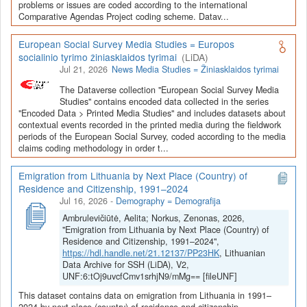
Depozitoriai, kurie norėtų deponuoti savo duomenis į LiDA
problems or issues are coded according to the international
Comparative Agendas Project coding scheme. Datav...
Dataverse talpyklą, turėtų susipažinti su informacija
šiame
puslapyje
.
European Social Survey Media Studies = Europos
socialinio tyrimo žiniasklaidos tyrimai
(LiDA)
Jul 21, 2026
News Media Studies = Žiniasklaidos tyrimai
The Dataverse collection "European Social Survey Media
Studies" contains encoded data collected in the series
"Encoded Data > Printed Media Studies" and includes datasets about
contextual events recorded in the printed media during the fieldwork
periods of the European Social Survey, coded according to the media
claims coding methodology in order t...
Emigration from Lithuania by Next Place (Country) of
Residence and Citizenship, 1991–2024
Jul 16, 2026
-
Demography = Demografija
Ambrulevičiūtė, Aelita; Norkus, Zenonas, 2026,
"Emigration from Lithuania by Next Place (Country) of
Residence and Citizenship, 1991–2024",
https://hdl.handle.net/21.12137/PP23HK
, Lithuanian
Data Archive for SSH (LiDA), V2,
UNF:6:tOj9uvcfCmv1srhjN9/mMg== [fileUNF]
This dataset contains data on emigration from Lithuania in 1991–
2024 by next place (country) of residence and citizenship.