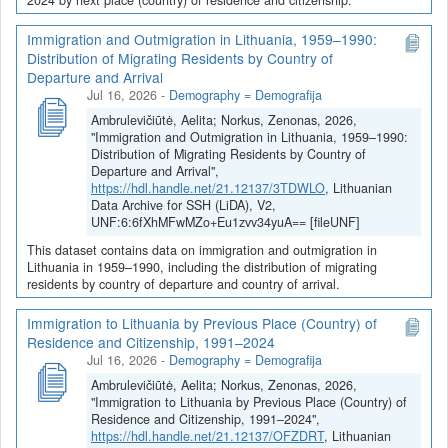
Immigration and Outmigration in Lithuania, 1959–1990:
Distribution of Migrating Residents by Country of
Departure and Arrival
Jul 16, 2026
-
Demography = Demografija
Ambrulevičiūtė, Aelita; Norkus, Zenonas, 2026,
"Immigration and Outmigration in Lithuania, 1959–1990:
Distribution of Migrating Residents by Country of
Departure and Arrival",
https://hdl.handle.net/21.12137/3TDWLO
, Lithuanian
Data Archive for SSH (LiDA), V2,
UNF:6:6fXhMFwMZo+Eu1zvv34yuA== [fileUNF]
This dataset contains data on immigration and outmigration in
Lithuania in 1959–1990, including the distribution of migrating
residents by country of departure and country of arrival.
Immigration to Lithuania by Previous Place (Country) of
Residence and Citizenship, 1991–2024
Jul 16, 2026
-
Demography = Demografija
Ambrulevičiūtė, Aelita; Norkus, Zenonas, 2026,
"Immigration to Lithuania by Previous Place (Country) of
Residence and Citizenship, 1991–2024",
https://hdl.handle.net/21.12137/OFZDRT
, Lithuanian