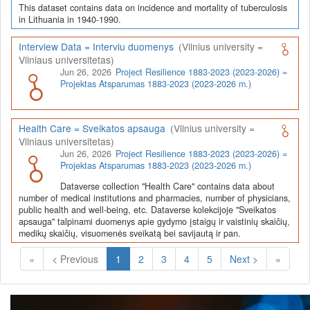
This dataset contains data on incidence and mortality of tuberculosis
in Lithuania in 1940-1990.
Interview Data = Interviu duomenys
(Vilnius university =
Vilniaus universitetas)
Jun 26, 2026
Project Resilience 1883-2023 (2023-2026) =
Projektas Atsparumas 1883-2023 (2023-2026 m.)
Health Care = Sveikatos apsauga
(Vilnius university =
Vilniaus universitetas)
Jun 26, 2026
Project Resilience 1883-2023 (2023-2026) =
Projektas Atsparumas 1883-2023 (2023-2026 m.)
Dataverse collection "Health Care" contains data about
number of medical institutions and pharmacies, number of physicians,
public health and well-being, etc. Dataverse kolekcijoje "Sveikatos
apsauga" talpinami duomenys apie gydymo įstaigų ir vaistinių skaičių,
medikų skaičių, visuomenės sveikatą bei savijautą ir pan.
(Current)
«
< Previous
1
2
3
4
5
Next >
»