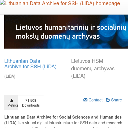
Skip
to
main
content
Lithuanian Data
Lietuvos HSM
Archive for SSH (LiDA)
duomenų archyvas
(LiDA)
(LiDA)
Contact
Share
71,508
Metrics
Downloads
Lithuanian Data Archive for Social Sciences and Humanities
(LiDA)
is a virtual digital infrastructure for SSH data and research