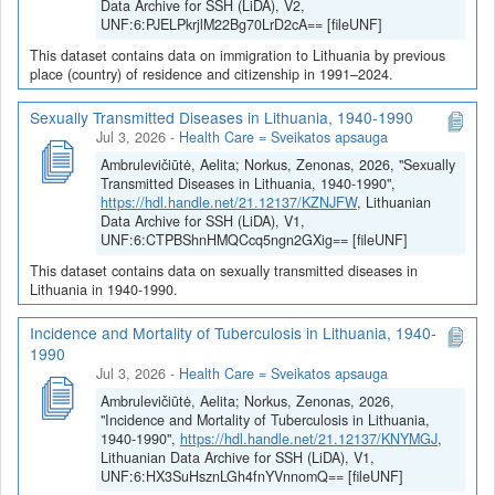
Data Archive for SSH (LiDA), V2,
UNF:6:PJELPkrjlM22Bg70LrD2cA== [fileUNF]
This dataset contains data on immigration to Lithuania by previous
place (country) of residence and citizenship in 1991–2024.
Sexually Transmitted Diseases in Lithuania, 1940-1990
Jul 3, 2026
-
Health Care = Sveikatos apsauga
Ambrulevičiūtė, Aelita; Norkus, Zenonas, 2026, "Sexually
Transmitted Diseases in Lithuania, 1940-1990",
https://hdl.handle.net/21.12137/KZNJFW
, Lithuanian
Data Archive for SSH (LiDA), V1,
UNF:6:CTPBShnHMQCcq5ngn2GXig== [fileUNF]
This dataset contains data on sexually transmitted diseases in
Lithuania in 1940-1990.
Incidence and Mortality of Tuberculosis in Lithuania, 1940-
1990
Jul 3, 2026
-
Health Care = Sveikatos apsauga
Ambrulevičiūtė, Aelita; Norkus, Zenonas, 2026,
"Incidence and Mortality of Tuberculosis in Lithuania,
1940-1990",
https://hdl.handle.net/21.12137/KNYMGJ
,
Lithuanian Data Archive for SSH (LiDA), V1,
UNF:6:HX3SuHsznLGh4fnYVnnomQ== [fileUNF]