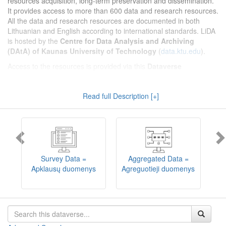
resources acquisition, long-term preservation and dissemination.
It provides access to more than 600 data and research resources.
All the data and research resources are documented in both
Lithuanian and English according to international standards. LiDA
is hosted by the
Centre for Data Analysis and Archiving
(DAtA) of Kaunas University of Technology
(
data.ktu.edu
).
Access to the resources is provided via this
Dataverse
repository
(not all the resources are available, as in 2020-2029 a
migration project from the old infrastructure is being
Read full Description [+]
implemented). LiDA curates different types of resources and they
are published into catalogues according to the type:
Survey Data
,
Interview Data
,
Aggregated Data
(including Historical Statistics),
Textual Data
, and
Encoded Data
(including News Media Studies).
Also, LiDA holds collections of data produced in large national
projets (
Large Project Data
) as well as social sciences and
humanities data deposited by Lithuanian science and higher
Survey Data =
Aggregated Data =
education institutions and Lithuanian governmental institutions
Apklausų duomenys
Agreguotieji duomenys
T
(
Data of Other Institutions
).
Depositors interested in deposit of their data into the LiDA
Dataverse repository should consult
this page
.