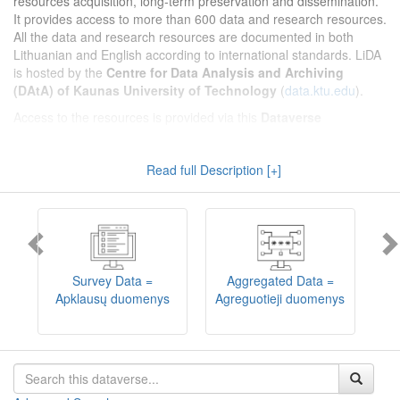
resources acquisition, long-term preservation and dissemination.
It provides access to more than 600 data and research resources.
All the data and research resources are documented in both
Lithuanian and English according to international standards. LiDA
is hosted by the
Centre for Data Analysis and Archiving
(DAtA) of Kaunas University of Technology
(
data.ktu.edu
).
Access to the resources is provided via this
Dataverse
repository
(not all the resources are available, as in 2020-2029 a
migration project from the old infrastructure is being
Read full Description [+]
implemented). LiDA curates different types of resources and they
are published into catalogues according to the type:
Survey Data
,
Interview Data
,
Aggregated Data
(including Historical Statistics),
Textual Data
, and
Encoded Data
(including News Media Studies).
Also, LiDA holds collections of data produced in large national
projets (
Large Project Data
) as well as social sciences and
humanities data deposited by Lithuanian science and higher
Survey Data =
Aggregated Data =
education institutions and Lithuanian governmental institutions
Apklausų duomenys
Agreguotieji duomenys
T
(
Data of Other Institutions
).
Depositors interested in deposit of their data into the LiDA
Dataverse repository should consult
this page
.