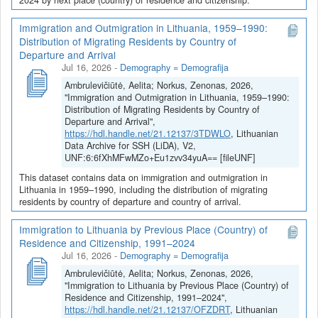
Immigration and Outmigration in Lithuania, 1959–1990:
Distribution of Migrating Residents by Country of
Departure and Arrival
Jul 16, 2026
-
Demography = Demografija
Ambrulevičiūtė, Aelita; Norkus, Zenonas, 2026,
"Immigration and Outmigration in Lithuania, 1959–1990:
Distribution of Migrating Residents by Country of
Departure and Arrival",
https://hdl.handle.net/21.12137/3TDWLO
, Lithuanian
Data Archive for SSH (LiDA), V2,
UNF:6:6fXhMFwMZo+Eu1zvv34yuA== [fileUNF]
This dataset contains data on immigration and outmigration in
Lithuania in 1959–1990, including the distribution of migrating
residents by country of departure and country of arrival.
Immigration to Lithuania by Previous Place (Country) of
Residence and Citizenship, 1991–2024
Jul 16, 2026
-
Demography = Demografija
Ambrulevičiūtė, Aelita; Norkus, Zenonas, 2026,
"Immigration to Lithuania by Previous Place (Country) of
Residence and Citizenship, 1991–2024",
https://hdl.handle.net/21.12137/OFZDRT
, Lithuanian