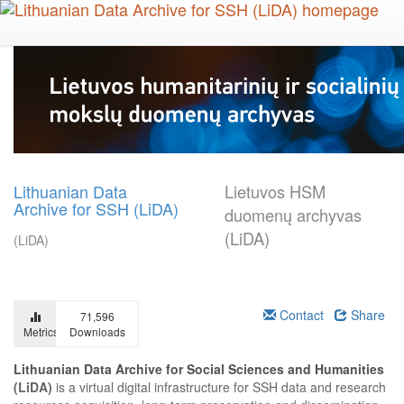
Skip
to
main
content
Lithuanian Data
Lietuvos HSM
Archive for SSH (LiDA)
duomenų archyvas
(LiDA)
(LiDA)
Contact
Share
71,596
Metrics
Downloads
Lithuanian Data Archive for Social Sciences and Humanities
(LiDA)
is a virtual digital infrastructure for SSH data and research