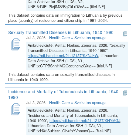
Data Archive for SSH (LiDA), V2,
UNF:6:PJELPkrjlM22Bg70LrD2cA== [fileUNF]
This dataset contains data on immigration to Lithuania by previous
place (country) of residence and citizenship in 1991–2024.
Sexually Transmitted Diseases in Lithuania, 1940-1990
Jul 3, 2026
-
Health Care = Sveikatos apsauga
Ambrulevičiūtė, Aelita; Norkus, Zenonas, 2026, "Sexually
Transmitted Diseases in Lithuania, 1940-1990",
https://hdl.handle.net/21.12137/KZNJFW
, Lithuanian
Data Archive for SSH (LiDA), V1,
UNF:6:CTPBShnHMQCcq5ngn2GXig== [fileUNF]
This dataset contains data on sexually transmitted diseases in
Lithuania in 1940-1990.
Incidence and Mortality of Tuberculosis in Lithuania, 1940-
1990
Jul 3, 2026
-
Health Care = Sveikatos apsauga
Ambrulevičiūtė, Aelita; Norkus, Zenonas, 2026,
"Incidence and Mortality of Tuberculosis in Lithuania,
1940-1990",
https://hdl.handle.net/21.12137/KNYMGJ
,
Lithuanian Data Archive for SSH (LiDA), V1,
UNF:6:HX3SuHsznLGh4fnYVnnomQ== [fileUNF]