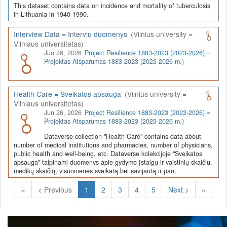
This dataset contains data on incidence and mortality of tuberculosis
in Lithuania in 1940-1990.
Interview Data = Interviu duomenys
(Vilnius university =
Vilniaus universitetas)
Jun 26, 2026
Project Resilience 1883-2023 (2023-2026) =
Projektas Atsparumas 1883-2023 (2023-2026 m.)
Health Care = Sveikatos apsauga
(Vilnius university =
Vilniaus universitetas)
Jun 26, 2026
Project Resilience 1883-2023 (2023-2026) =
Projektas Atsparumas 1883-2023 (2023-2026 m.)
Dataverse collection "Health Care" contains data about
number of medical institutions and pharmacies, number of physicians,
public health and well-being, etc. Dataverse kolekcijoje "Sveikatos
apsauga" talpinami duomenys apie gydymo įstaigų ir vaistinių skaičių,
medikų skaičių, visuomenės sveikatą bei savijautą ir pan.
(Current)
«
< Previous
1
2
3
4
5
Next >
»