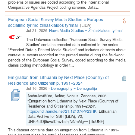
Depozitoriai, kurie norėtų deponuoti savo duomenis į LiDA
problems or issues are coded according to the international
Comparative Agendas Project coding scheme. Datav...
Dataverse talpyklą, turėtų susipažinti su informacija
šiame
puslapyje
.
European Social Survey Media Studies = Europos
socialinio tyrimo žiniasklaidos tyrimai
(LiDA)
Jul 21, 2026
News Media Studies = Žiniasklaidos tyrimai
The Dataverse collection "European Social Survey Media
Studies" contains encoded data collected in the series
"Encoded Data > Printed Media Studies" and includes datasets about
contextual events recorded in the printed media during the fieldwork
periods of the European Social Survey, coded according to the media
claims coding methodology in order t...
Emigration from Lithuania by Next Place (Country) of
Residence and Citizenship, 1991–2024
Jul 16, 2026
-
Demography = Demografija
Ambrulevičiūtė, Aelita; Norkus, Zenonas, 2026,
"Emigration from Lithuania by Next Place (Country) of
Residence and Citizenship, 1991–2024",
https://hdl.handle.net/21.12137/PP23HK
, Lithuanian
Data Archive for SSH (LiDA), V2,
UNF:6:tOj9uvcfCmv1srhjN9/mMg== [fileUNF]
This dataset contains data on emigration from Lithuania in 1991–
2024 by next place (country) of residence and citizenship.