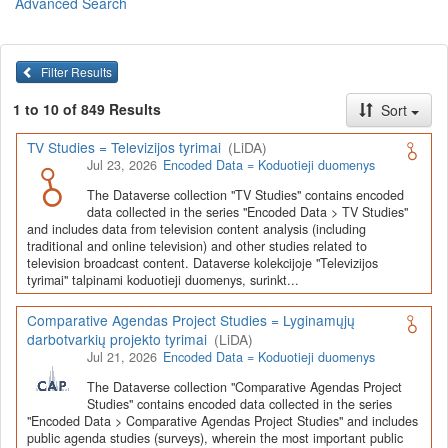
Advanced Search
Lietuvos humanitarinių ir socialinių mokslų duomenų
archyvas (LiDA)
yra virtuali skaitmeninė empirinių HSM
duomenų ir tyrimų išteklių kaupimo, ilgalaikio saugojimo ir sklaidos
Filter Results
infrastruktūra, suteikianti prieigą prie daugiau nei 600 duomenų ir
tyrimų išteklių. Visi duomenų ir tyrimų ištekliai yra dokumentuoti
1 to 10 of 849 Results
Sort
lietuvių ir anglų kalbomis pagal tarptautinius standartus. LiDA
įsikūręs
Kauno technologijos universiteto Duomenų analizės
TV Studies = Televizijos tyrimai
(LiDA)
ir archyvavimo (DAtA) centre
(
data.ktu.edu
).
Jul 23, 2026
Encoded Data = Koduotieji duomenys
Prieigai prie išteklių naudojama ši
Dataverse talpykla
(kol kas ne
The Dataverse collection "TV Studies" contains encoded
visi ištekliai prieinami, nes 2020-2029 m. vykdomas perkėlimo iš
data collected in the series "Encoded Data > TV Studies"
senosios infrastruktūros projektas). LiDA kuruoja įvairių tipų
and includes data from television content analysis (including
išteklius ir jie publikuojami atskiruose kataloguose pagal tipą:
traditional and online television) and other studies related to
television broadcast content. Dataverse kolekcijoje "Televizijos
Apklausų duomenys
,
Interviu duomenys
,
Agreguotieji duomenys
tyrimai" talpinami koduotieji duomenys, surinkt...
(įskaitant Istorinę statistiką),
Tekstiniai duomenys
ir
Koduotieji
duomenys
(įskaitant Žiniasklaidos tyrimus). Taip pat LiDA
Comparative Agendas Project Studies = Lyginamųjų
talpinami didelių nacionalinių projektų duomenys (
Didelių projektų
darbotvarkių projekto tyrimai
(LiDA)
duomenys
) ir Lietuvos aukštojo mokslo ir studijų bei Lietuvos
Jul 21, 2026
Encoded Data = Koduotieji duomenys
valstybės institucijų deponuoti socialinių ir humanitarinių mokslų
duomenų rinkiniai (
Kitų institucijų duomenys
). Norintiems
išmokti
The Dataverse collection "Comparative Agendas Project
naudotis
šia talpykla, surasti ir parsisiųsti duomenis, siūlome
Studies" contains encoded data collected in the series
"Encoded Data > Comparative Agendas Project Studies" and includes
susipažinti su
LiDA Dataverse talpyklos naudotojo vadovu
.
public agenda studies (surveys), wherein the most important public