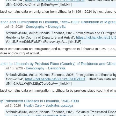
1991–2024",
https://hdl.handle.net/21.12137/PP23HK
, Lithuanian Data Arc
UNF:6:tOj9uvcfCmv1srhjN9/mMg== [fileUNF]
taset contains data on emigration from Lithuania in 1991–2024 by next place (co
ation and Outmigration in Lithuania, 1959–1990: Distribution of Migrat
Jul 16, 2026
-
Demography = Demografija
Ambrulevičiūtė, Aelita; Norkus, Zenonas, 2026, "Immigration and Outmigrati
Residents by Country of Departure and Arrival",
https://hdl.handle.net/21
V2, UNF:6:6fXhMFwMZo+Eu1zvv34yuA== [fileUNF]
taset contains data on immigration and outmigration in Lithuania in 1959–1990, i
rture and country of arrival.
ation to Lithuania by Previous Place (Country) of Residence and Citi
Jul 16, 2026
-
Demography = Demografija
Ambrulevičiūtė, Aelita; Norkus, Zenonas, 2026, "Immigration to Lithuania b
1991–2024",
https://hdl.handle.net/21.12137/OFZDRT
, Lithuanian Data Ar
UNF:6:PJELPkrjlM22Bg70LrD2cA== [fileUNF]
taset contains data on immigration to Lithuania by previous place (country) of 
ly Transmitted Diseases in Lithuania, 1940-1990
Jul 3, 2026
-
Health Care = Sveikatos apsauga
Ambrulevičiūtė, Aelita; Norkus, Zenonas, 2026, "Sexually Transmitted Disea