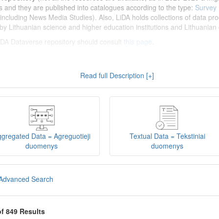
s and they are published into catalogues according to the type:
Survey
including News Media Studies). Also, LiDA holds collections of data prod
by Lithuanian science and higher education institutions and Lithuanian 
 LiDA Dataverse repository should consult
this page
.
enų archyvas (LiDA)
yra virtuali skaitmeninė empirinių HSM duomenų ir 
Read full Description [+]
 nei 600 duomenų ir tyrimų išteklių. Visi duomenų ir tyrimų ištekliai yra
gijos universiteto Duomenų analizės ir archyvavimo (DAtA) cent
(kol kas ne visi ištekliai prieinami, nes 2020-2029 m. vykdomas perkėlim
loguose pagal tipą:
Apklausų duomenys
,
Interviu duomenys
,
Agreguotiej
dos tyrimus). Taip pat LiDA talpinami didelių nacionalinių projektų duom
onuoti socialinių ir humanitarinių mokslų duomenų rinkiniai (
Kitų instituc
gregated Data = Agreguotieji
Textual Data = Tekstiniai
žinti su
LiDA Dataverse talpyklos naudotojo vadovu
.
duomenys
duomenys
iDA Dataverse talpyklą, turėtų susipažinti su informacija
šiame puslapy
Advanced Search
of 849 Results