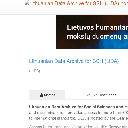
Skip
to
main
content
Lithuanian Data Archive for SSH (LiDA)
(LiDA)
Metrics
71,571 Downloads
Lithuanian Data Archive for Social Sciences and H
and dissemination. It provides access to more than 60
to international standards. LiDA is hosted by the
Centr
Access to the resources is provided via this
Dataverse