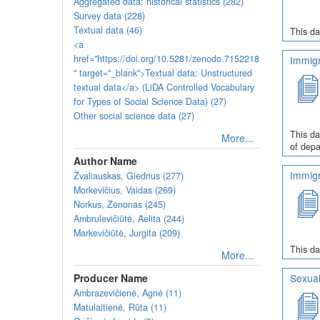
Aggregated data: historical statistics (282)
Survey data (228)
Textual data (46)
This da
<a
href="https://doi.org/10.5281/zenodo.7152218
Immigr
" target="_blank">Textual data: Unstructured
textual data</a> (LiDA Controlled Vocabulary
for Types of Social Science Data) (27)
Other social science data (27)
This da
More...
of depa
Author Name
Immigr
Žvaliauskas, Giedrius (277)
Morkevičius, Vaidas (269)
Norkus, Zenonas (245)
Ambrulevičiūtė, Aelita (244)
Markevičiūtė, Jurgita (209)
This da
More...
Producer Name
Sexual
Ambrazevičienė, Agnė (11)
Matulaitienė, Rūta (11)