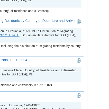
hive for SSH (LiDA), V2,
untry) of residence and citizenship.
ing Residents by Country of Departure and Arrival
on in Lithuania, 1959–1990: Distribution of Migrating
.12137/3TDWLO
, Lithuanian Data Archive for SSH (LiDA),
ncluding the distribution of migrating residents by country
zenship, 1991–2024
y Previous Place (Country) of Residence and Citizenship,
chive for SSH (LiDA), V2,
residence and citizenship in 1991–2024.
ses in Lithuania, 1940-1990",