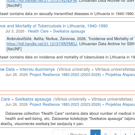
https://hdl.handle.net/21.12137/KZNJFW
, Lithuanian Data Archive for 
[fileUNF]
taset contains data on sexually transmitted diseases in Lithuania in 1940-1990.
nce and Mortality of Tuberculosis in Lithuania, 1940-1990
Jul 3, 2026
-
Health Care = Sveikatos apsauga
Ambrulevičiūtė, Aelita; Norkus, Zenonas, 2026, "Incidence and Mortality of 
https://hdl.handle.net/21.12137/KNYMGJ
, Lithuanian Data Archive for 
[fileUNF]
taset contains data on incidence and mortality of tuberculosis in Lithuania in 1
iew Data = Interviu duomenys
(Vilnius university = Vilniaus universitetas
Jun 26, 2026
Project Resilience 1883-2023 (2023-2026) = Projektas Atspa
 Care = Sveikatos apsauga
(Vilnius university = Vilniaus universitetas)
Jun 26, 2026
Project Resilience 1883-2023 (2023-2026) = Projektas Atspa
Dataverse collection "Health Care" contains data about number of medical in
health and well-being, etc. Dataverse kolekcijoje "Sveikatos apsauga" talpin
skaičių, visuomenės sveikatą bei savijautą ir pan.
(Current)
«
< Previous
1
2
3
4