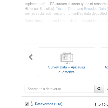
implemented). LiDA curates different types of resource
Historical Statistics),
Textual Data
, and
Encoded Data
(
well as social sciences and humanities data deposited 
Depositors interested in deposit of their data into the
Lietuvos humanitarinių ir socialinių mokslų duom
sklaidos infrastruktūra, suteikianti prieigą prie daugiau
tarptautinius standartus. LiDA įsikūręs
Kauno technolo
Prieigai prie išteklių naudojama ši
Dataverse talpykla
įvairių tipų išteklius ir jie publikuojami atskiruose kata
duomenys
ir
Koduotieji duomenys
(įskaitant Žiniasklai
mokslo ir studijų bei Lietuvos valstybės institucijų dep
Survey Data = Apklausų
Ag
talpykla, surasti ir parsisiųsti duomenis, siūlome susipa
duomenys
Depozitoriai, kurie norėtų deponuoti savo duomenis į L
Dataverses (213)
1 to 10 