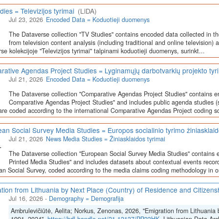
dies = Televizijos tyrimai
(LiDA)
Jul 23, 2026
Encoded Data = Koduotieji duomenys
The Dataverse collection "TV Studies" contains encoded data collected in t
from television content analysis (including traditional and online television) 
se kolekcijoje "Televizijos tyrimai" talpinami koduotieji duomenys, surinkt...
ative Agendas Project Studies = Lyginamųjų darbotvarkių projekto tyr
Jul 21, 2026
Encoded Data = Koduotieji duomenys
The Dataverse collection "Comparative Agendas Project Studies" contains e
Comparative Agendas Project Studies" and includes public agenda studies (s
are coded according to the international Comparative Agendas Project coding s
an Social Survey Media Studies = Europos socialinio tyrimo žiniasklaid
Jul 21, 2026
News Media Studies = Žiniasklaidos tyrimai
The Dataverse collection "European Social Survey Media Studies" contains 
Printed Media Studies" and includes datasets about contextual events record
n Social Survey, coded according to the media claims coding methodology in or
tion from Lithuania by Next Place (Country) of Residence and Citizen
Jul 16, 2026
-
Demography = Demografija
Ambrulevičiūtė, Aelita; Norkus, Zenonas, 2026, "Emigration from Lithuania 