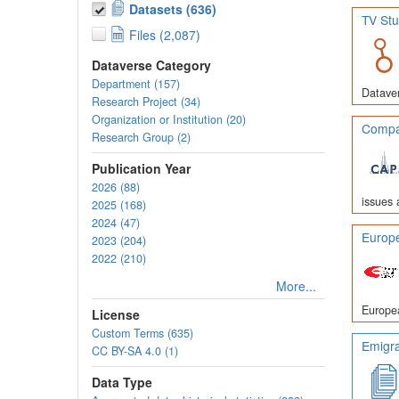
Datasets (636)
TV Stu
Files (2,087)
Dataverse Category
Department (157)
Dataver
Research Project (34)
Organization or Institution (20)
Compar
Research Group (2)
Publication Year
2026 (88)
issues 
2025 (168)
2024 (47)
Europe
2023 (204)
2022 (210)
More...
Europea
License
Custom Terms (635)
Emigra
CC BY-SA 4.0 (1)
Data Type