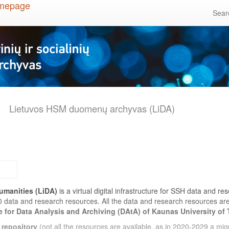
Sea
Lietuvos HSM duomenų archyvas (LiDA)
umanities (LiDA)
is a virtual digital infrastructure for SSH data and r
0 data and research resources. All the data and research resources a
e for Data Analysis and Archiving (DAtA) of Kaunas University of
 repository
(not all the resources are available, as in 2020-2029 a migr