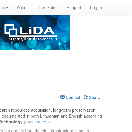
rch
About
User Guide
Support
Log In
Contact
Share
esearch resources acquisition, long-term preservation
re documented in both Lithuanian and English according
 Technology
(
data.ktu.edu
).
ation project from the old infrastructure is being