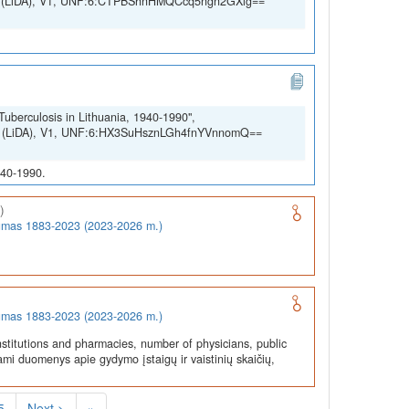
SSH (LiDA), V1, UNF:6:CTPBShnHMQCcq5ngn2GXig==
Tuberculosis in Lithuania, 1940-1990",
SSH (LiDA), V1, UNF:6:HX3SuHsznLGh4fnYVnnomQ==
940-1990.
)
rumas 1883-2023 (2023-2026 m.)
rumas 1883-2023 (2023-2026 m.)
stitutions and pharmacies, number of physicians, public
ami duomenys apie gydymo įstaigų ir vaistinių skaičių,
5
Next >
»