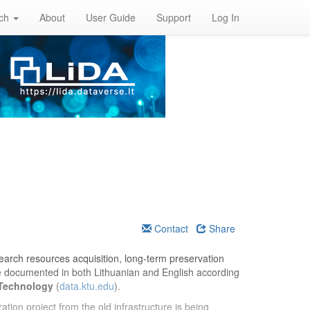
rch
About
User Guide
Support
Log In
Contact
Share
esearch resources acquisition, long-term preservation
re documented in both Lithuanian and English according
 Technology
(
data.ktu.edu
).
ation project from the old infrastructure is being