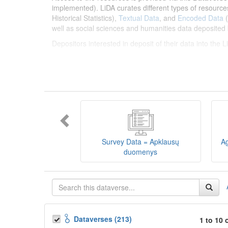
implemented). LiDA curates different types of resource
Historical Statistics),
Textual Data
, and
Encoded Data
(
well as social sciences and humanities data deposited 
Depositors interested in deposit of their data into the
Lietuvos humanitarinių ir socialinių mokslų duom
sklaidos infrastruktūra, suteikianti prieigą prie daugiau
tarptautinius standartus. LiDA įsikūręs
Kauno technolo
Prieigai prie išteklių naudojama ši
Dataverse talpykla
įvairių tipų išteklius ir jie publikuojami atskiruose kata
duomenys
ir
Koduotieji duomenys
(įskaitant Žiniasklai
mokslo ir studijų bei Lietuvos valstybės institucijų dep
Survey Data = Apklausų
Ag
talpykla, surasti ir parsisiųsti duomenis, siūlome susipa
duomenys
Depozitoriai, kurie norėtų deponuoti savo duomenis į L
Dataverses (213)
1 to 10 