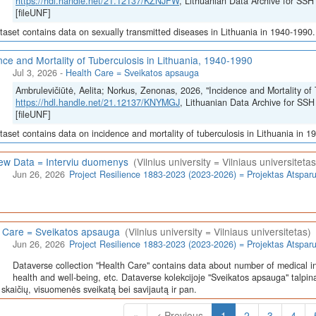
https://hdl.handle.net/21.12137/KZNJFW
, Lithuanian Data Archive for 
[fileUNF]
taset contains data on sexually transmitted diseases in Lithuania in 1940-1990.
nce and Mortality of Tuberculosis in Lithuania, 1940-1990
Jul 3, 2026
-
Health Care = Sveikatos apsauga
Ambrulevičiūtė, Aelita; Norkus, Zenonas, 2026, "Incidence and Mortality of 
https://hdl.handle.net/21.12137/KNYMGJ
, Lithuanian Data Archive for 
[fileUNF]
taset contains data on incidence and mortality of tuberculosis in Lithuania in 1
iew Data = Interviu duomenys
(Vilnius university = Vilniaus universitetas
Jun 26, 2026
Project Resilience 1883-2023 (2023-2026) = Projektas Atspa
 Care = Sveikatos apsauga
(Vilnius university = Vilniaus universitetas)
Jun 26, 2026
Project Resilience 1883-2023 (2023-2026) = Projektas Atspa
Dataverse collection "Health Care" contains data about number of medical in
health and well-being, etc. Dataverse kolekcijoje "Sveikatos apsauga" talpin
skaičių, visuomenės sveikatą bei savijautą ir pan.
(Current)
«
< Previous
1
2
3
4