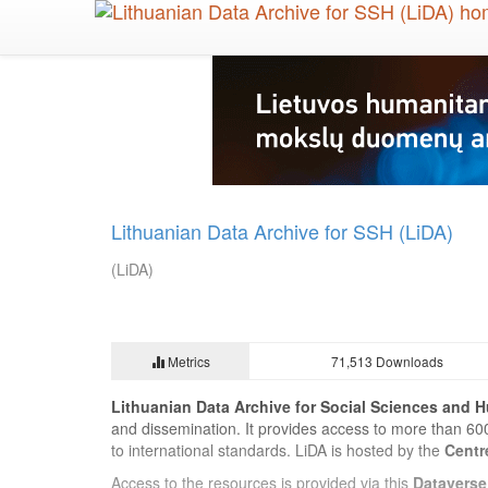
Skip
to
main
content
Lithuanian Data Archive for SSH (LiDA)
(LiDA)
Metrics
71,513 Downloads
Lithuanian Data Archive for Social Sciences and H
and dissemination. It provides access to more than 60
to international standards. LiDA is hosted by the
Centr
Access to the resources is provided via this
Dataverse