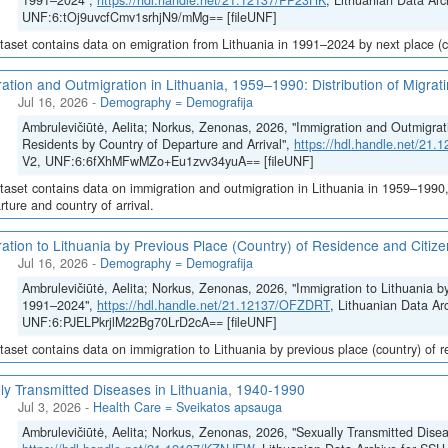
1991–2024",
https://hdl.handle.net/21.12137/PP23HK
, Lithuanian Data Arc
UNF:6:tOj9uvcfCmv1srhjN9/mMg== [fileUNF]
taset contains data on emigration from Lithuania in 1991–2024 by next place (co
ation and Outmigration in Lithuania, 1959–1990: Distribution of Migrat
Jul 16, 2026
-
Demography = Demografija
Ambrulevičiūtė, Aelita; Norkus, Zenonas, 2026, "Immigration and Outmigrati
Residents by Country of Departure and Arrival",
https://hdl.handle.net/21
V2, UNF:6:6fXhMFwMZo+Eu1zvv34yuA== [fileUNF]
taset contains data on immigration and outmigration in Lithuania in 1959–1990, i
rture and country of arrival.
ation to Lithuania by Previous Place (Country) of Residence and Citi
Jul 16, 2026
-
Demography = Demografija
Ambrulevičiūtė, Aelita; Norkus, Zenonas, 2026, "Immigration to Lithuania b
1991–2024",
https://hdl.handle.net/21.12137/OFZDRT
, Lithuanian Data Ar
UNF:6:PJELPkrjlM22Bg70LrD2cA== [fileUNF]
taset contains data on immigration to Lithuania by previous place (country) of 
ly Transmitted Diseases in Lithuania, 1940-1990
Jul 3, 2026
-
Health Care = Sveikatos apsauga
Ambrulevičiūtė, Aelita; Norkus, Zenonas, 2026, "Sexually Transmitted Disea