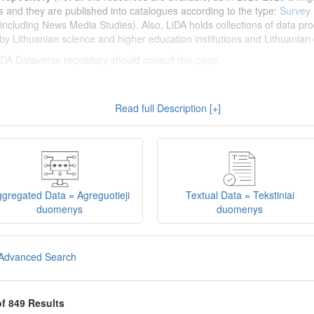
s and they are published into catalogues according to the type:
Survey
including News Media Studies). Also, LiDA holds collections of data prod
by Lithuanian science and higher education institutions and Lithuanian 
 LiDA Dataverse repository should consult
this page
.
enų archyvas (LiDA)
yra virtuali skaitmeninė empirinių HSM duomenų ir 
Read full Description [+]
 nei 600 duomenų ir tyrimų išteklių. Visi duomenų ir tyrimų ištekliai yra
gijos universiteto Duomenų analizės ir archyvavimo (DAtA) cent
(kol kas ne visi ištekliai prieinami, nes 2020-2029 m. vykdomas perkėlim
loguose pagal tipą:
Apklausų duomenys
,
Interviu duomenys
,
Agreguotiej
dos tyrimus). Taip pat LiDA talpinami didelių nacionalinių projektų duom
onuoti socialinių ir humanitarinių mokslų duomenų rinkiniai (
Kitų instituc
gregated Data = Agreguotieji
Textual Data = Tekstiniai
žinti su
LiDA Dataverse talpyklos naudotojo vadovu
.
duomenys
duomenys
iDA Dataverse talpyklą, turėtų susipažinti su informacija
šiame puslapy
Advanced Search
of 849 Results