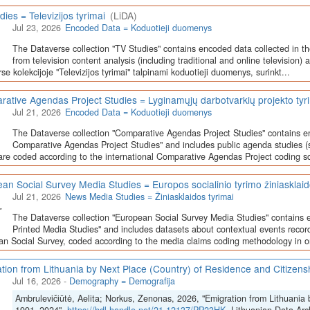
dies = Televizijos tyrimai
(LiDA)
Jul 23, 2026
Encoded Data = Koduotieji duomenys
The Dataverse collection "TV Studies" contains encoded data collected in t
from television content analysis (including traditional and online television) 
se kolekcijoje "Televizijos tyrimai" talpinami koduotieji duomenys, surinkt...
ative Agendas Project Studies = Lyginamųjų darbotvarkių projekto tyr
Jul 21, 2026
Encoded Data = Koduotieji duomenys
The Dataverse collection "Comparative Agendas Project Studies" contains e
Comparative Agendas Project Studies" and includes public agenda studies (s
are coded according to the international Comparative Agendas Project coding s
an Social Survey Media Studies = Europos socialinio tyrimo žiniasklaid
Jul 21, 2026
News Media Studies = Žiniasklaidos tyrimai
The Dataverse collection "European Social Survey Media Studies" contains 
Printed Media Studies" and includes datasets about contextual events record
n Social Survey, coded according to the media claims coding methodology in or
tion from Lithuania by Next Place (Country) of Residence and Citizen
Jul 16, 2026
-
Demography = Demografija
Ambrulevičiūtė, Aelita; Norkus, Zenonas, 2026, "Emigration from Lithuania 