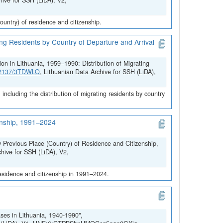
hive for SSH (LiDA), V2,
untry) of residence and citizenship.
ing Residents by Country of Departure and Arrival
on in Lithuania, 1959–1990: Distribution of Migrating
.12137/3TDWLO
, Lithuanian Data Archive for SSH (LiDA),
ncluding the distribution of migrating residents by country
zenship, 1991–2024
y Previous Place (Country) of Residence and Citizenship,
chive for SSH (LiDA), V2,
residence and citizenship in 1991–2024.
ses in Lithuania, 1940-1990",