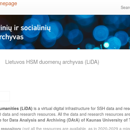
Sea
Lietuvos HSM duomenų archyvas (LiDA)
umanities (LiDA)
is a virtual digital infrastructure for SSH data and r
0 data and research resources. All the data and research resources a
e for Data Analysis and Archiving (DAtA) of Kaunas University of
 repository
(not all the resources are available, as in 2020-2029 a migr