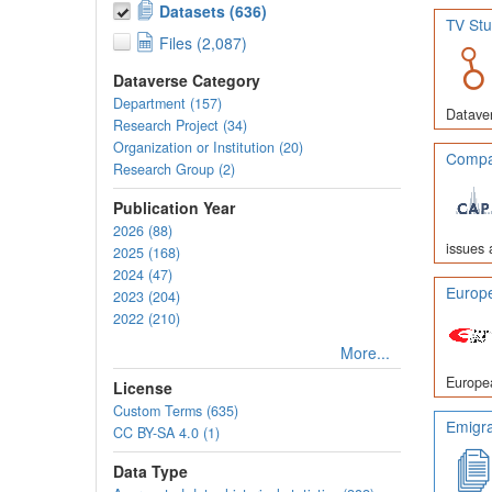
Datasets (636)
TV Stu
Files (2,087)
Dataverse Category
Department (157)
Dataver
Research Project (34)
Organization or Institution (20)
Compar
Research Group (2)
Publication Year
2026 (88)
issues 
2025 (168)
2024 (47)
Europe
2023 (204)
2022 (210)
More...
Europea
License
Custom Terms (635)
Emigra
CC BY-SA 4.0 (1)
Data Type