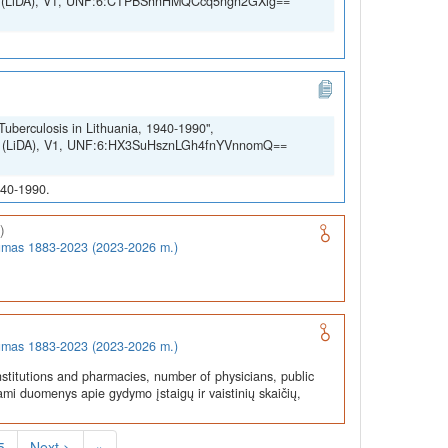
SSH (LiDA), V1, UNF:6:CTPBShnHMQCcq5ngn2GXig==
Tuberculosis in Lithuania, 1940-1990",
SSH (LiDA), V1, UNF:6:HX3SuHsznLGh4fnYVnnomQ==
940-1990.
)
rumas 1883-2023 (2023-2026 m.)
rumas 1883-2023 (2023-2026 m.)
stitutions and pharmacies, number of physicians, public
ami duomenys apie gydymo įstaigų ir vaistinių skaičių,
5
Next >
»