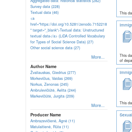
Aggregated data: historical statistics (282)
Survey data (228)
Textual data (46)
This da
<a
href="https://doi.org/10.5281/zenodo.7152218
Immigr
" target="_blank">Textual data: Unstructured
textual data</a> (LiDA Controlled Vocabulary
for Types of Social Science Data) (27)
Other social science data (27)
This da
More...
of depa
Author Name
Immigr
Žvaliauskas, Giedrius (277)
Morkevičius, Vaidas (269)
Norkus, Zenonas (245)
Ambrulevičiūtė, Aelita (244)
Markevičiūtė, Jurgita (209)
This da
More...
Producer Name
Sexual
Ambrazevičienė, Agnė (11)
Matulaitienė, Rūta (11)