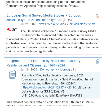
Depozitoriai, kurie norėtų deponuoti savo duomenis į LiDA
problems or issues are coded according to the international
Comparative Agendas Project coding scheme. Datav...
Dataverse talpyklą, turėtų susipažinti su informacija
šiame
puslapyje
.
European Social Survey Media Studies = Europos
socialinio tyrimo žiniasklaidos tyrimai
(LiDA)
Jul 21, 2026
News Media Studies = Žiniasklaidos tyrimai
The Dataverse collection "European Social Survey Media
Studies" contains encoded data collected in the series
"Encoded Data > Printed Media Studies" and includes datasets about
contextual events recorded in the printed media during the fieldwork
periods of the European Social Survey, coded according to the media
claims coding methodology in order t...
Emigration from Lithuania by Next Place (Country) of
Residence and Citizenship, 1991–2024
Jul 16, 2026
-
Demography = Demografija
Ambrulevičiūtė, Aelita; Norkus, Zenonas, 2026,
"Emigration from Lithuania by Next Place (Country) of
Residence and Citizenship, 1991–2024",
https://hdl.handle.net/21.12137/PP23HK
, Lithuanian
Data Archive for SSH (LiDA), V2,
UNF:6:tOj9uvcfCmv1srhjN9/mMg== [fileUNF]
This dataset contains data on emigration from Lithuania in 1991–
2024 by next place (country) of residence and citizenship.