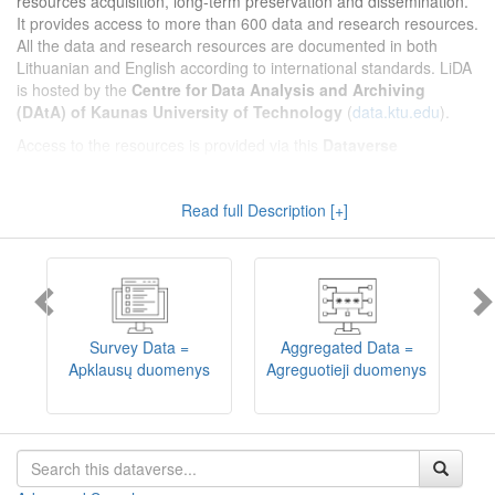
resources acquisition, long-term preservation and dissemination.
It provides access to more than 600 data and research resources.
All the data and research resources are documented in both
Lithuanian and English according to international standards. LiDA
is hosted by the
Centre for Data Analysis and Archiving
(DAtA) of Kaunas University of Technology
(
data.ktu.edu
).
Access to the resources is provided via this
Dataverse
repository
(not all the resources are available, as in 2020-2029 a
migration project from the old infrastructure is being
Read full Description [+]
implemented). LiDA curates different types of resources and they
are published into catalogues according to the type:
Survey Data
,
Interview Data
,
Aggregated Data
(including Historical Statistics),
Textual Data
, and
Encoded Data
(including News Media Studies).
Also, LiDA holds collections of data produced in large national
projets (
Large Project Data
) as well as social sciences and
humanities data deposited by Lithuanian science and higher
Survey Data =
Aggregated Data =
education institutions and Lithuanian governmental institutions
Apklausų duomenys
Agreguotieji duomenys
T
(
Data of Other Institutions
).
Depositors interested in deposit of their data into the LiDA
Dataverse repository should consult
this page
.