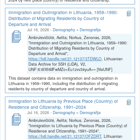
Immigration and Outmigration in Lithuania, 1959–1990:
Distribution of Migrating Residents by Country of
Departure and Arrival
Jul 16, 2026
-
Demography = Demografija
Ambrulevičiūtė, Aelita; Norkus, Zenonas, 2026,
"Immigration and Outmigration in Lithuania, 1959–1990:
Distribution of Migrating Residents by Country of
Departure and Arrival",
https://hdl.handle.net/21.12137/3TDWLO
, Lithuanian
Data Archive for SSH (LiDA), V2,
UNF:6:6fXhMFwMZo+Eu1zvv34yuA== [fileUNF]
This dataset contains data on immigration and outmigration in
Lithuania in 1959–1990, including the distribution of migrating
residents by country of departure and country of arrival.
Immigration to Lithuania by Previous Place (Country) of
Residence and Citizenship, 1991–2024
Jul 16, 2026
-
Demography = Demografija
Ambrulevičiūtė, Aelita; Norkus, Zenonas, 2026,
"Immigration to Lithuania by Previous Place (Country) of
Residence and Citizenship, 1991–2024",
https://hdl.handle.net/21.12137/OFZDRT
, Lithuanian