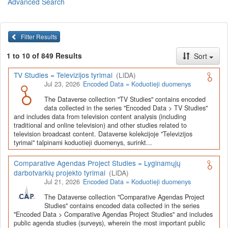
Advanced Search
Lietuvos humanitarinių ir socialinių mokslų duomenų
archyvas (LiDA)
yra virtuali skaitmeninė empirinių HSM
duomenų ir tyrimų išteklių kaupimo, ilgalaikio saugojimo ir sklaidos
Filter Results
infrastruktūra, suteikianti prieigą prie daugiau nei 600 duomenų ir
tyrimų išteklių. Visi duomenų ir tyrimų ištekliai yra dokumentuoti
1 to 10 of 849 Results
Sort
lietuvių ir anglų kalbomis pagal tarptautinius standartus. LiDA
įsikūręs
Kauno technologijos universiteto Duomenų analizės
TV Studies = Televizijos tyrimai
(LiDA)
ir archyvavimo (DAtA) centre
(
data.ktu.edu
).
Jul 23, 2026
Encoded Data = Koduotieji duomenys
Prieigai prie išteklių naudojama ši
Dataverse talpykla
(kol kas ne
The Dataverse collection "TV Studies" contains encoded
visi ištekliai prieinami, nes 2020-2029 m. vykdomas perkėlimo iš
data collected in the series "Encoded Data > TV Studies"
senosios infrastruktūros projektas). LiDA kuruoja įvairių tipų
and includes data from television content analysis (including
išteklius ir jie publikuojami atskiruose kataloguose pagal tipą:
traditional and online television) and other studies related to
television broadcast content. Dataverse kolekcijoje "Televizijos
Apklausų duomenys
,
Interviu duomenys
,
Agreguotieji duomenys
tyrimai" talpinami koduotieji duomenys, surinkt...
(įskaitant Istorinę statistiką),
Tekstiniai duomenys
ir
Koduotieji
duomenys
(įskaitant Žiniasklaidos tyrimus). Taip pat LiDA
Comparative Agendas Project Studies = Lyginamųjų
talpinami didelių nacionalinių projektų duomenys (
Didelių projektų
darbotvarkių projekto tyrimai
(LiDA)
duomenys
) ir Lietuvos aukštojo mokslo ir studijų bei Lietuvos
Jul 21, 2026
Encoded Data = Koduotieji duomenys
valstybės institucijų deponuoti socialinių ir humanitarinių mokslų
duomenų rinkiniai (
Kitų institucijų duomenys
). Norintiems
išmokti
The Dataverse collection "Comparative Agendas Project
naudotis
šia talpykla, surasti ir parsisiųsti duomenis, siūlome
Studies" contains encoded data collected in the series
"Encoded Data > Comparative Agendas Project Studies" and includes
susipažinti su
LiDA Dataverse talpyklos naudotojo vadovu
.
public agenda studies (surveys), wherein the most important public