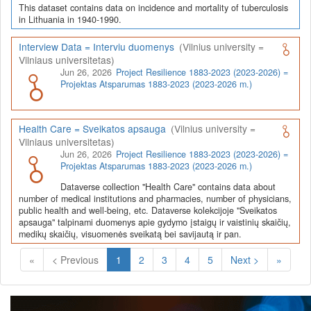
This dataset contains data on incidence and mortality of tuberculosis
in Lithuania in 1940-1990.
Interview Data = Interviu duomenys
(Vilnius university =
Vilniaus universitetas)
Jun 26, 2026
Project Resilience 1883-2023 (2023-2026) =
Projektas Atsparumas 1883-2023 (2023-2026 m.)
Health Care = Sveikatos apsauga
(Vilnius university =
Vilniaus universitetas)
Jun 26, 2026
Project Resilience 1883-2023 (2023-2026) =
Projektas Atsparumas 1883-2023 (2023-2026 m.)
Dataverse collection "Health Care" contains data about
number of medical institutions and pharmacies, number of physicians,
public health and well-being, etc. Dataverse kolekcijoje "Sveikatos
apsauga" talpinami duomenys apie gydymo įstaigų ir vaistinių skaičių,
medikų skaičių, visuomenės sveikatą bei savijautą ir pan.
(Current)
«
< Previous
1
2
3
4
5
Next >
»