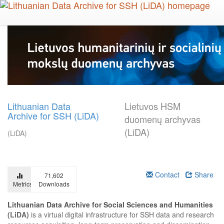
Skip
to
main
content
Lithuanian Data
Lietuvos HSM
Archive for SSH (LiDA)
duomenų archyvas
(LiDA)
(LiDA)
Contact
Share
71,602
Metrics
Downloads
Lithuanian Data Archive for Social Sciences and Humanities
(LiDA)
is a virtual digital infrastructure for SSH data and research