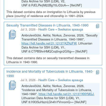
Data Archive for SSH (LiDA), V2,
UNF:6:PJELPkrjlM22Bg70LrD2cA== [fileUNF]
This dataset contains data on immigration to Lithuania by previous
place (country) of residence and citizenship in 1991–2024.
Sexually Transmitted Diseases in Lithuania, 1940-1990
Jul 3, 2026
-
Health Care = Sveikatos apsauga
Ambrulevičiūtė, Aelita; Norkus, Zenonas, 2026, "Sexually
Transmitted Diseases in Lithuania, 1940-1990",
https://hdl.handle.net/21.12137/KZNJFW
, Lithuanian
Data Archive for SSH (LiDA), V1,
UNF:6:CTPBShnHMQCcq5ngn2GXig== [fileUNF]
This dataset contains data on sexually transmitted diseases in
Lithuania in 1940-1990.
Incidence and Mortality of Tuberculosis in Lithuania, 1940-
1990
Jul 3, 2026
-
Health Care = Sveikatos apsauga
Ambrulevičiūtė, Aelita; Norkus, Zenonas, 2026,
"Incidence and Mortality of Tuberculosis in Lithuania,
1940-1990",
https://hdl.handle.net/21.12137/KNYMGJ
,
Lithuanian Data Archive for SSH (LiDA), V1,
UNF:6:HX3SuHsznLGh4fnYVnnomQ== [fileUNF]