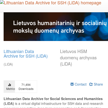
Skip
to
main
content
Lithuanian Data
Lietuvos HSM
Archive for SSH (LiDA)
duomenų archyvas
(LiDA)
(LiDA)
Contact
Share
71,494
Metrics
Downloads
Lithuanian Data Archive for Social Sciences and Humanities
(LiDA)
is a virtual digital infrastructure for SSH data and research