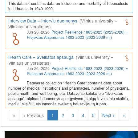
This dataset contains data on incidence and mortality of tuberculosis
in Lithuania in 1940-1990.
Interview Data = Interviu duomenys
(Vilnius university =
Vilniaus universitetas)
Jun 26, 2026
Project Resilience 1883-2023 (2023-2026) =
Projektas Atsparumas 1883-2023 (2023-2026 m.)
Health Care = Sveikatos apsauga
(Vilnius university =
Vilniaus universitetas)
Jun 26, 2026
Project Resilience 1883-2023 (2023-2026) =
Projektas Atsparumas 1883-2023 (2023-2026 m.)
Dataverse collection "Health Care" contains data about
number of medical institutions and pharmacies, number of physicians,
public health and well-being, etc. Dataverse kolekcijoje "Sveikatos
apsauga" talpinami duomenys apie gydymo įstaigų ir vaistinių skaičių,
medikų skaičių, visuomenės sveikatą bei savijautą ir pan.
(Current)
«
< Previous
1
2
3
4
5
Next >
»