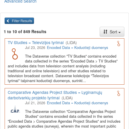
Advanced Search
Lietuvos humanitarinių ir socialinių mokslų duomenų
archyvas (LiDA)
yra virtuali skaitmeninė empirinių HSM
duomenų ir tyrimų išteklių kaupimo, ilgalaikio saugojimo ir sklaidos
Filter Results
infrastruktūra, suteikianti prieigą prie daugiau nei 600 duomenų ir
tyrimų išteklių. Visi duomenų ir tyrimų ištekliai yra dokumentuoti
1 to 10 of 849 Results
Sort
lietuvių ir anglų kalbomis pagal tarptautinius standartus. LiDA
įsikūręs
Kauno technologijos universiteto Duomenų analizės
TV Studies = Televizijos tyrimai
(LiDA)
ir archyvavimo (DAtA) centre
(
data.ktu.edu
).
Jul 23, 2026
Encoded Data = Koduotieji duomenys
Prieigai prie išteklių naudojama ši
Dataverse talpykla
(kol kas ne
The Dataverse collection "TV Studies" contains encoded
visi ištekliai prieinami, nes 2020-2029 m. vykdomas perkėlimo iš
data collected in the series "Encoded Data > TV Studies"
senosios infrastruktūros projektas). LiDA kuruoja įvairių tipų
and includes data from television content analysis (including
išteklius ir jie publikuojami atskiruose kataloguose pagal tipą:
traditional and online television) and other studies related to
television broadcast content. Dataverse kolekcijoje "Televizijos
Apklausų duomenys
,
Interviu duomenys
,
Agreguotieji duomenys
tyrimai" talpinami koduotieji duomenys, surinkt...
(įskaitant Istorinę statistiką),
Tekstiniai duomenys
ir
Koduotieji
duomenys
(įskaitant Žiniasklaidos tyrimus). Taip pat LiDA
Comparative Agendas Project Studies = Lyginamųjų
talpinami didelių nacionalinių projektų duomenys (
Didelių projektų
darbotvarkių projekto tyrimai
(LiDA)
duomenys
) ir Lietuvos aukštojo mokslo ir studijų bei Lietuvos
Jul 21, 2026
Encoded Data = Koduotieji duomenys
valstybės institucijų deponuoti socialinių ir humanitarinių mokslų
duomenų rinkiniai (
Kitų institucijų duomenys
). Norintiems
išmokti
The Dataverse collection "Comparative Agendas Project
naudotis
šia talpykla, surasti ir parsisiųsti duomenis, siūlome
Studies" contains encoded data collected in the series
"Encoded Data > Comparative Agendas Project Studies" and includes
susipažinti su
LiDA Dataverse talpyklos naudotojo vadovu
.
public agenda studies (surveys), wherein the most important public