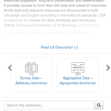
resources acquisition, long-term preservation and dissemination.
It provides access to more than 600 data and research resources.
All the data and research resources are documented in both
Lithuanian and English according to international standards. LiDA
is hosted by the
Centre for Data Analysis and Archiving
(DAtA) of Kaunas University of Technology
(
data.ktu.edu
).
Access to the resources is provided via this
Dataverse
repository
(not all the resources are available, as in 2020-2029 a
migration project from the old infrastructure is being
Read full Description [+]
implemented). LiDA curates different types of resources and they
are published into catalogues according to the type:
Survey Data
,
Interview Data
,
Aggregated Data
(including Historical Statistics),
Textual Data
, and
Encoded Data
(including News Media Studies).
Also, LiDA holds collections of data produced in large national
projets (
Large Project Data
) as well as social sciences and
humanities data deposited by Lithuanian science and higher
Survey Data =
Aggregated Data =
education institutions and Lithuanian governmental institutions
Apklausų duomenys
Agreguotieji duomenys
T
(
Data of Other Institutions
).
Depositors interested in deposit of their data into the LiDA
Dataverse repository should consult
this page
.