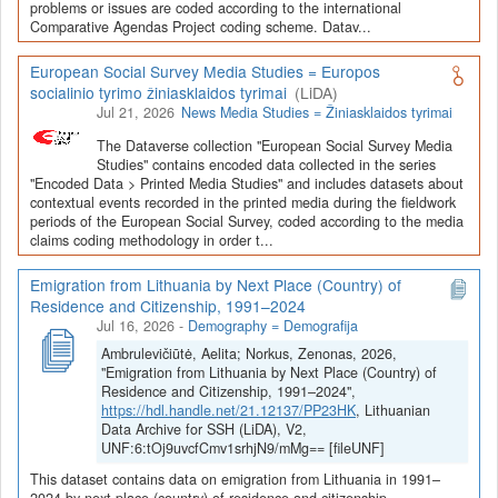
Depozitoriai, kurie norėtų deponuoti savo duomenis į LiDA
problems or issues are coded according to the international
Comparative Agendas Project coding scheme. Datav...
Dataverse talpyklą, turėtų susipažinti su informacija
šiame
puslapyje
.
European Social Survey Media Studies = Europos
socialinio tyrimo žiniasklaidos tyrimai
(LiDA)
Jul 21, 2026
News Media Studies = Žiniasklaidos tyrimai
The Dataverse collection "European Social Survey Media
Studies" contains encoded data collected in the series
"Encoded Data > Printed Media Studies" and includes datasets about
contextual events recorded in the printed media during the fieldwork
periods of the European Social Survey, coded according to the media
claims coding methodology in order t...
Emigration from Lithuania by Next Place (Country) of
Residence and Citizenship, 1991–2024
Jul 16, 2026
-
Demography = Demografija
Ambrulevičiūtė, Aelita; Norkus, Zenonas, 2026,
"Emigration from Lithuania by Next Place (Country) of
Residence and Citizenship, 1991–2024",
https://hdl.handle.net/21.12137/PP23HK
, Lithuanian
Data Archive for SSH (LiDA), V2,
UNF:6:tOj9uvcfCmv1srhjN9/mMg== [fileUNF]
This dataset contains data on emigration from Lithuania in 1991–
2024 by next place (country) of residence and citizenship.