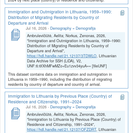
Immigration and Outmigration in Lithuania, 1959–1990:
Distribution of Migrating Residents by Country of
Departure and Arrival
Jul 16, 2026
-
Demography = Demografija
Ambrulevičiūtė, Aelita; Norkus, Zenonas, 2026,
"Immigration and Outmigration in Lithuania, 1959–1990:
Distribution of Migrating Residents by Country of
Departure and Arrival",
https://hdl.handle.net/21.12137/3TDWLO
, Lithuanian
Data Archive for SSH (LiDA), V2,
UNF:6:6fXhMFwMZo+Eu1zvv34yuA== [fileUNF]
This dataset contains data on immigration and outmigration in
Lithuania in 1959–1990, including the distribution of migrating
residents by country of departure and country of arrival.
Immigration to Lithuania by Previous Place (Country) of
Residence and Citizenship, 1991–2024
Jul 16, 2026
-
Demography = Demografija
Ambrulevičiūtė, Aelita; Norkus, Zenonas, 2026,
"Immigration to Lithuania by Previous Place (Country) of
Residence and Citizenship, 1991–2024",
https://hdl.handle.net/21.12137/OFZDRT
, Lithuanian