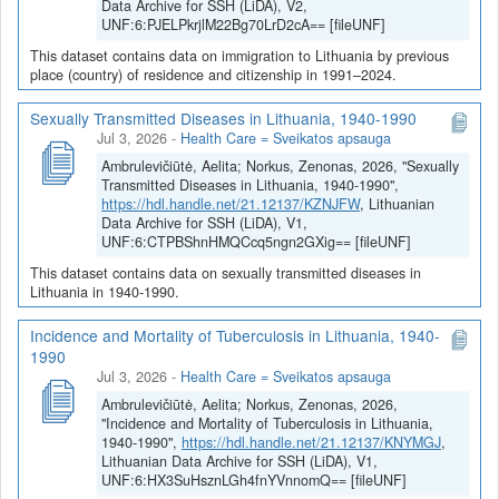
Data Archive for SSH (LiDA), V2,
UNF:6:PJELPkrjlM22Bg70LrD2cA== [fileUNF]
This dataset contains data on immigration to Lithuania by previous
place (country) of residence and citizenship in 1991–2024.
Sexually Transmitted Diseases in Lithuania, 1940-1990
Jul 3, 2026
-
Health Care = Sveikatos apsauga
Ambrulevičiūtė, Aelita; Norkus, Zenonas, 2026, "Sexually
Transmitted Diseases in Lithuania, 1940-1990",
https://hdl.handle.net/21.12137/KZNJFW
, Lithuanian
Data Archive for SSH (LiDA), V1,
UNF:6:CTPBShnHMQCcq5ngn2GXig== [fileUNF]
This dataset contains data on sexually transmitted diseases in
Lithuania in 1940-1990.
Incidence and Mortality of Tuberculosis in Lithuania, 1940-
1990
Jul 3, 2026
-
Health Care = Sveikatos apsauga
Ambrulevičiūtė, Aelita; Norkus, Zenonas, 2026,
"Incidence and Mortality of Tuberculosis in Lithuania,
1940-1990",
https://hdl.handle.net/21.12137/KNYMGJ
,
Lithuanian Data Archive for SSH (LiDA), V1,
UNF:6:HX3SuHsznLGh4fnYVnnomQ== [fileUNF]