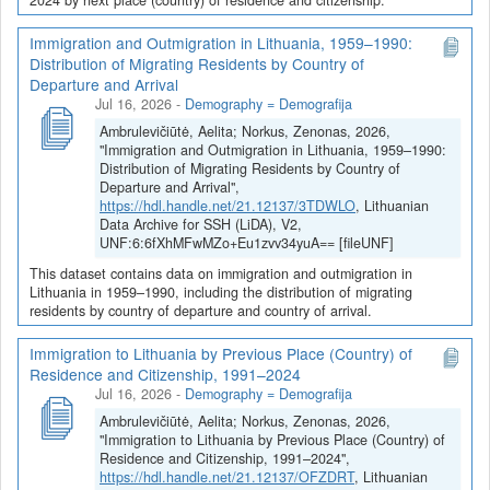
Immigration and Outmigration in Lithuania, 1959–1990:
Distribution of Migrating Residents by Country of
Departure and Arrival
Jul 16, 2026
-
Demography = Demografija
Ambrulevičiūtė, Aelita; Norkus, Zenonas, 2026,
"Immigration and Outmigration in Lithuania, 1959–1990:
Distribution of Migrating Residents by Country of
Departure and Arrival",
https://hdl.handle.net/21.12137/3TDWLO
, Lithuanian
Data Archive for SSH (LiDA), V2,
UNF:6:6fXhMFwMZo+Eu1zvv34yuA== [fileUNF]
This dataset contains data on immigration and outmigration in
Lithuania in 1959–1990, including the distribution of migrating
residents by country of departure and country of arrival.
Immigration to Lithuania by Previous Place (Country) of
Residence and Citizenship, 1991–2024
Jul 16, 2026
-
Demography = Demografija
Ambrulevičiūtė, Aelita; Norkus, Zenonas, 2026,
"Immigration to Lithuania by Previous Place (Country) of
Residence and Citizenship, 1991–2024",
https://hdl.handle.net/21.12137/OFZDRT
, Lithuanian