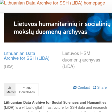
Skip
to
main
content
Lithuanian Data
Lietuvos HSM
Archive for SSH (LiDA)
duomenų archyvas
(LiDA)
(LiDA)
Contact
Share
71,587
Metrics
Downloads
Lithuanian Data Archive for Social Sciences and Humanities
(LiDA)
is a virtual digital infrastructure for SSH data and research