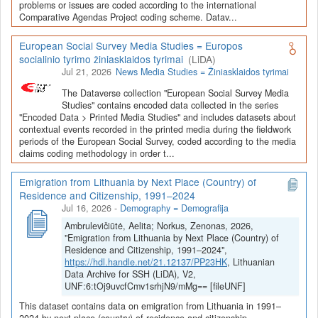
Depozitoriai, kurie norėtų deponuoti savo duomenis į LiDA
problems or issues are coded according to the international
Comparative Agendas Project coding scheme. Datav...
Dataverse talpyklą, turėtų susipažinti su informacija
šiame
puslapyje
.
European Social Survey Media Studies = Europos
socialinio tyrimo žiniasklaidos tyrimai
(LiDA)
Jul 21, 2026
News Media Studies = Žiniasklaidos tyrimai
The Dataverse collection "European Social Survey Media
Studies" contains encoded data collected in the series
"Encoded Data > Printed Media Studies" and includes datasets about
contextual events recorded in the printed media during the fieldwork
periods of the European Social Survey, coded according to the media
claims coding methodology in order t...
Emigration from Lithuania by Next Place (Country) of
Residence and Citizenship, 1991–2024
Jul 16, 2026
-
Demography = Demografija
Ambrulevičiūtė, Aelita; Norkus, Zenonas, 2026,
"Emigration from Lithuania by Next Place (Country) of
Residence and Citizenship, 1991–2024",
https://hdl.handle.net/21.12137/PP23HK
, Lithuanian
Data Archive for SSH (LiDA), V2,
UNF:6:tOj9uvcfCmv1srhjN9/mMg== [fileUNF]
This dataset contains data on emigration from Lithuania in 1991–
2024 by next place (country) of residence and citizenship.