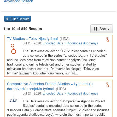
Advanced Search
Lietuvos humanitarinių ir socialinių mokslų duomenų
archyvas (LiDA)
yra virtuali skaitmeninė empirinių HSM
duomenų ir tyrimų išteklių kaupimo, ilgalaikio saugojimo ir sklaidos
Filter Results
infrastruktūra, suteikianti prieigą prie daugiau nei 600 duomenų ir
tyrimų išteklių. Visi duomenų ir tyrimų ištekliai yra dokumentuoti
1 to 10 of 849 Results
Sort
lietuvių ir anglų kalbomis pagal tarptautinius standartus. LiDA
įsikūręs
Kauno technologijos universiteto Duomenų analizės
TV Studies = Televizijos tyrimai
(LiDA)
ir archyvavimo (DAtA) centre
(
data.ktu.edu
).
Jul 23, 2026
Encoded Data = Koduotieji duomenys
Prieigai prie išteklių naudojama ši
Dataverse talpykla
(kol kas ne
The Dataverse collection "TV Studies" contains encoded
visi ištekliai prieinami, nes 2020-2029 m. vykdomas perkėlimo iš
data collected in the series "Encoded Data > TV Studies"
senosios infrastruktūros projektas). LiDA kuruoja įvairių tipų
and includes data from television content analysis (including
išteklius ir jie publikuojami atskiruose kataloguose pagal tipą:
traditional and online television) and other studies related to
television broadcast content. Dataverse kolekcijoje "Televizijos
Apklausų duomenys
,
Interviu duomenys
,
Agreguotieji duomenys
tyrimai" talpinami koduotieji duomenys, surinkt...
(įskaitant Istorinę statistiką),
Tekstiniai duomenys
ir
Koduotieji
duomenys
(įskaitant Žiniasklaidos tyrimus). Taip pat LiDA
Comparative Agendas Project Studies = Lyginamųjų
talpinami didelių nacionalinių projektų duomenys (
Didelių projektų
darbotvarkių projekto tyrimai
(LiDA)
duomenys
) ir Lietuvos aukštojo mokslo ir studijų bei Lietuvos
Jul 21, 2026
Encoded Data = Koduotieji duomenys
valstybės institucijų deponuoti socialinių ir humanitarinių mokslų
duomenų rinkiniai (
Kitų institucijų duomenys
). Norintiems
išmokti
The Dataverse collection "Comparative Agendas Project
naudotis
šia talpykla, surasti ir parsisiųsti duomenis, siūlome
Studies" contains encoded data collected in the series
"Encoded Data > Comparative Agendas Project Studies" and includes
susipažinti su
LiDA Dataverse talpyklos naudotojo vadovu
.
public agenda studies (surveys), wherein the most important public