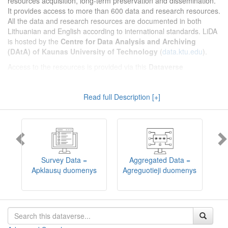
resources acquisition, long-term preservation and dissemination.
It provides access to more than 600 data and research resources.
All the data and research resources are documented in both
Lithuanian and English according to international standards. LiDA
is hosted by the
Centre for Data Analysis and Archiving
(DAtA) of Kaunas University of Technology
(
data.ktu.edu
).
Access to the resources is provided via this
Dataverse
repository
(not all the resources are available, as in 2020-2029 a
migration project from the old infrastructure is being
Read full Description [+]
implemented). LiDA curates different types of resources and they
are published into catalogues according to the type:
Survey Data
,
Interview Data
,
Aggregated Data
(including Historical Statistics),
Textual Data
, and
Encoded Data
(including News Media Studies).
Also, LiDA holds collections of data produced in large national
projets (
Large Project Data
) as well as social sciences and
humanities data deposited by Lithuanian science and higher
Survey Data =
Aggregated Data =
education institutions and Lithuanian governmental institutions
Apklausų duomenys
Agreguotieji duomenys
T
(
Data of Other Institutions
).
Depositors interested in deposit of their data into the LiDA
Dataverse repository should consult
this page
.