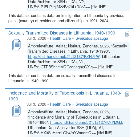
Data Archive for SSH (LiDA), V2,
UNF:6:PJELPkrjlM22Bg70LrD2cA== [fileUNF]
This dataset contains data on immigration to Lithuania by previous
place (country) of residence and citizenship in 1991–2024.
Sexually Transmitted Diseases in Lithuania, 1940-1990
Jul 3, 2026
-
Health Care = Sveikatos apsauga
Ambrulevičiūtė, Aelita; Norkus, Zenonas, 2026, "Sexually
Transmitted Diseases in Lithuania, 1940-1990",
https://hdl.handle.net/21.12137/KZNJFW
, Lithuanian
Data Archive for SSH (LiDA), V1,
UNF:6:CTPBShnHMQCcq5ngn2GXig== [fileUNF]
This dataset contains data on sexually transmitted diseases in
Lithuania in 1940-1990.
Incidence and Mortality of Tuberculosis in Lithuania, 1940-
1990
Jul 3, 2026
-
Health Care = Sveikatos apsauga
Ambrulevičiūtė, Aelita; Norkus, Zenonas, 2026,
"Incidence and Mortality of Tuberculosis in Lithuania,
1940-1990",
https://hdl.handle.net/21.12137/KNYMGJ
,
Lithuanian Data Archive for SSH (LiDA), V1,
UNF:6:HX3SuHsznLGh4fnYVnnomQ== [fileUNF]