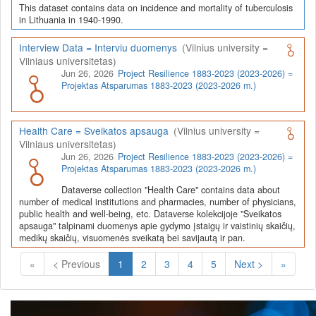
This dataset contains data on incidence and mortality of tuberculosis
in Lithuania in 1940-1990.
Interview Data = Interviu duomenys
(Vilnius university =
Vilniaus universitetas)
Jun 26, 2026
Project Resilience 1883-2023 (2023-2026) =
Projektas Atsparumas 1883-2023 (2023-2026 m.)
Health Care = Sveikatos apsauga
(Vilnius university =
Vilniaus universitetas)
Jun 26, 2026
Project Resilience 1883-2023 (2023-2026) =
Projektas Atsparumas 1883-2023 (2023-2026 m.)
Dataverse collection "Health Care" contains data about
number of medical institutions and pharmacies, number of physicians,
public health and well-being, etc. Dataverse kolekcijoje "Sveikatos
apsauga" talpinami duomenys apie gydymo įstaigų ir vaistinių skaičių,
medikų skaičių, visuomenės sveikatą bei savijautą ir pan.
(Current)
«
< Previous
1
2
3
4
5
Next >
»