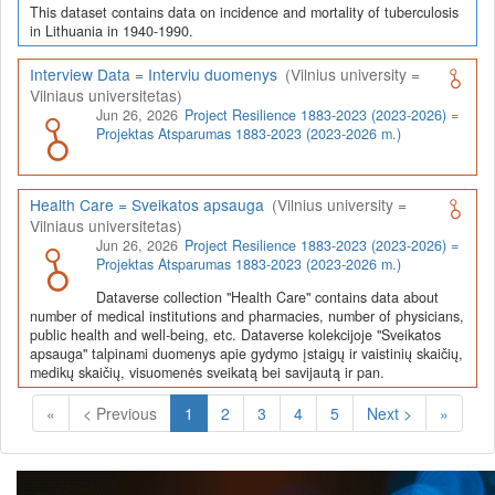
This dataset contains data on incidence and mortality of tuberculosis
in Lithuania in 1940-1990.
Interview Data = Interviu duomenys
(Vilnius university =
Vilniaus universitetas)
Jun 26, 2026
Project Resilience 1883-2023 (2023-2026) =
Projektas Atsparumas 1883-2023 (2023-2026 m.)
Health Care = Sveikatos apsauga
(Vilnius university =
Vilniaus universitetas)
Jun 26, 2026
Project Resilience 1883-2023 (2023-2026) =
Projektas Atsparumas 1883-2023 (2023-2026 m.)
Dataverse collection "Health Care" contains data about
number of medical institutions and pharmacies, number of physicians,
public health and well-being, etc. Dataverse kolekcijoje "Sveikatos
apsauga" talpinami duomenys apie gydymo įstaigų ir vaistinių skaičių,
medikų skaičių, visuomenės sveikatą bei savijautą ir pan.
(Current)
«
< Previous
1
2
3
4
5
Next >
»