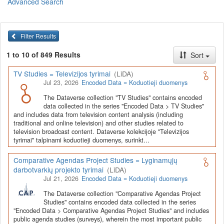
Advanced Search
Lietuvos humanitarinių ir socialinių mokslų duomenų
archyvas (LiDA)
yra virtuali skaitmeninė empirinių HSM
duomenų ir tyrimų išteklių kaupimo, ilgalaikio saugojimo ir sklaidos
Filter Results
infrastruktūra, suteikianti prieigą prie daugiau nei 600 duomenų ir
tyrimų išteklių. Visi duomenų ir tyrimų ištekliai yra dokumentuoti
1 to 10 of 849 Results
Sort
lietuvių ir anglų kalbomis pagal tarptautinius standartus. LiDA
įsikūręs
Kauno technologijos universiteto Duomenų analizės
TV Studies = Televizijos tyrimai
(LiDA)
ir archyvavimo (DAtA) centre
(
data.ktu.edu
).
Jul 23, 2026
Encoded Data = Koduotieji duomenys
Prieigai prie išteklių naudojama ši
Dataverse talpykla
(kol kas ne
The Dataverse collection "TV Studies" contains encoded
visi ištekliai prieinami, nes 2020-2029 m. vykdomas perkėlimo iš
data collected in the series "Encoded Data > TV Studies"
senosios infrastruktūros projektas). LiDA kuruoja įvairių tipų
and includes data from television content analysis (including
išteklius ir jie publikuojami atskiruose kataloguose pagal tipą:
traditional and online television) and other studies related to
television broadcast content. Dataverse kolekcijoje "Televizijos
Apklausų duomenys
,
Interviu duomenys
,
Agreguotieji duomenys
tyrimai" talpinami koduotieji duomenys, surinkt...
(įskaitant Istorinę statistiką),
Tekstiniai duomenys
ir
Koduotieji
duomenys
(įskaitant Žiniasklaidos tyrimus). Taip pat LiDA
Comparative Agendas Project Studies = Lyginamųjų
talpinami didelių nacionalinių projektų duomenys (
Didelių projektų
darbotvarkių projekto tyrimai
(LiDA)
duomenys
) ir Lietuvos aukštojo mokslo ir studijų bei Lietuvos
Jul 21, 2026
Encoded Data = Koduotieji duomenys
valstybės institucijų deponuoti socialinių ir humanitarinių mokslų
duomenų rinkiniai (
Kitų institucijų duomenys
). Norintiems
išmokti
The Dataverse collection "Comparative Agendas Project
naudotis
šia talpykla, surasti ir parsisiųsti duomenis, siūlome
Studies" contains encoded data collected in the series
"Encoded Data > Comparative Agendas Project Studies" and includes
susipažinti su
LiDA Dataverse talpyklos naudotojo vadovu
.
public agenda studies (surveys), wherein the most important public