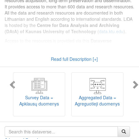
resources acquisition, long-term preservation and dissemination.
It provides access to more than 600 data and research resources.
All the data and research resources are documented in both
Lithuanian and English according to international standards. LiDA
is hosted by the
Centre for Data Analysis and Archiving
(DAtA) of Kaunas University of Technology
(
data.ktu.edu
).
Access to the resources is provided via this
Dataverse
repository
(not all the resources are available, as in 2020-2029 a
migration project from the old infrastructure is being
Read full Description [+]
implemented). LiDA curates different types of resources and they
are published into catalogues according to the type:
Survey Data
,
Interview Data
,
Aggregated Data
(including Historical Statistics),
Textual Data
, and
Encoded Data
(including News Media Studies).
Also, LiDA holds collections of data produced in large national
projets (
Large Project Data
) as well as social sciences and
humanities data deposited by Lithuanian science and higher
Survey Data =
Aggregated Data =
education institutions and Lithuanian governmental institutions
Apklausų duomenys
Agreguotieji duomenys
T
(
Data of Other Institutions
).
Depositors interested in deposit of their data into the LiDA
Dataverse repository should consult
this page
.