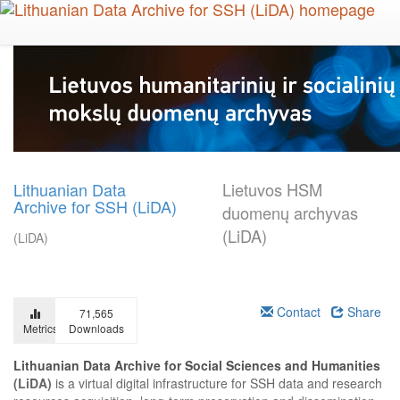
Skip
to
main
content
Lithuanian Data
Lietuvos HSM
Archive for SSH (LiDA)
duomenų archyvas
(LiDA)
(LiDA)
Contact
Share
71,565
Metrics
Downloads
Lithuanian Data Archive for Social Sciences and Humanities
(LiDA)
is a virtual digital infrastructure for SSH data and research