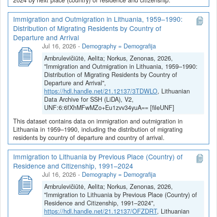
Immigration and Outmigration in Lithuania, 1959–1990:
Distribution of Migrating Residents by Country of
Departure and Arrival
Jul 16, 2026
-
Demography = Demografija
Ambrulevičiūtė, Aelita; Norkus, Zenonas, 2026,
"Immigration and Outmigration in Lithuania, 1959–1990:
Distribution of Migrating Residents by Country of
Departure and Arrival",
https://hdl.handle.net/21.12137/3TDWLO
, Lithuanian
Data Archive for SSH (LiDA), V2,
UNF:6:6fXhMFwMZo+Eu1zvv34yuA== [fileUNF]
This dataset contains data on immigration and outmigration in
Lithuania in 1959–1990, including the distribution of migrating
residents by country of departure and country of arrival.
Immigration to Lithuania by Previous Place (Country) of
Residence and Citizenship, 1991–2024
Jul 16, 2026
-
Demography = Demografija
Ambrulevičiūtė, Aelita; Norkus, Zenonas, 2026,
"Immigration to Lithuania by Previous Place (Country) of
Residence and Citizenship, 1991–2024",
https://hdl.handle.net/21.12137/OFZDRT
, Lithuanian