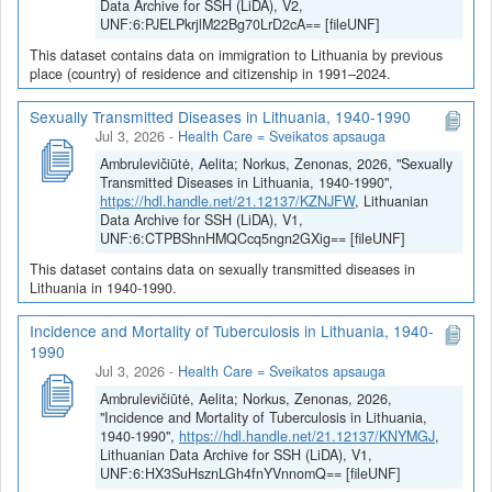
Data Archive for SSH (LiDA), V2,
UNF:6:PJELPkrjlM22Bg70LrD2cA== [fileUNF]
This dataset contains data on immigration to Lithuania by previous
place (country) of residence and citizenship in 1991–2024.
Sexually Transmitted Diseases in Lithuania, 1940-1990
Jul 3, 2026
-
Health Care = Sveikatos apsauga
Ambrulevičiūtė, Aelita; Norkus, Zenonas, 2026, "Sexually
Transmitted Diseases in Lithuania, 1940-1990",
https://hdl.handle.net/21.12137/KZNJFW
, Lithuanian
Data Archive for SSH (LiDA), V1,
UNF:6:CTPBShnHMQCcq5ngn2GXig== [fileUNF]
This dataset contains data on sexually transmitted diseases in
Lithuania in 1940-1990.
Incidence and Mortality of Tuberculosis in Lithuania, 1940-
1990
Jul 3, 2026
-
Health Care = Sveikatos apsauga
Ambrulevičiūtė, Aelita; Norkus, Zenonas, 2026,
"Incidence and Mortality of Tuberculosis in Lithuania,
1940-1990",
https://hdl.handle.net/21.12137/KNYMGJ
,
Lithuanian Data Archive for SSH (LiDA), V1,
UNF:6:HX3SuHsznLGh4fnYVnnomQ== [fileUNF]