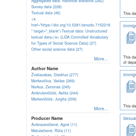
Aggregated data: historical statistics (282)
Survey data (228)
Textual data (46)
This da
<a
href="https://doi.org/10.5281/zenodo.7152218
Immigr
" target="_blank">Textual data: Unstructured
textual data</a> (LiDA Controlled Vocabulary
for Types of Social Science Data) (27)
Other social science data (27)
This da
More...
of depa
Author Name
Immigr
Žvaliauskas, Giedrius (277)
Morkevičius, Vaidas (269)
Norkus, Zenonas (245)
Ambrulevičiūtė, Aelita (244)
Markevičiūtė, Jurgita (209)
This da
More...
Producer Name
Sexual
Ambrazevičienė, Agnė (11)
Matulaitienė, Rūta (11)