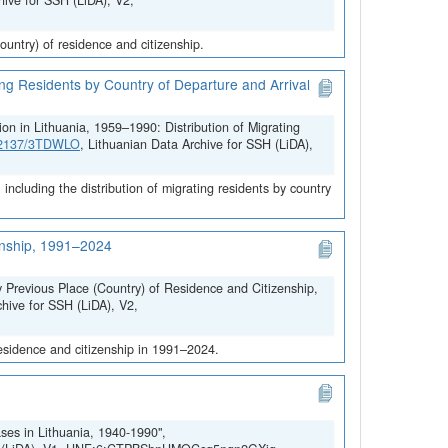
hive for SSH (LiDA), V2,
untry) of residence and citizenship.
ing Residents by Country of Departure and Arrival
on in Lithuania, 1959–1990: Distribution of Migrating
.12137/3TDWLO
, Lithuanian Data Archive for SSH (LiDA),
ncluding the distribution of migrating residents by country
zenship, 1991–2024
y Previous Place (Country) of Residence and Citizenship,
chive for SSH (LiDA), V2,
residence and citizenship in 1991–2024.
ses in Lithuania, 1940-1990",