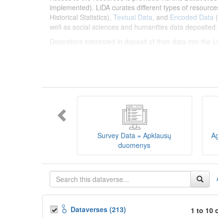
implemented). LiDA curates different types of resource
Historical Statistics),
Textual Data
, and
Encoded Data
(
well as social sciences and humanities data deposited 
Depositors interested in deposit of their data into the
Lietuvos humanitarinių ir socialinių mokslų duom
sklaidos infrastruktūra, suteikianti prieigą prie daugiau
tarptautinius standartus. LiDA įsikūręs
Kauno technolo
Prieigai prie išteklių naudojama ši
Dataverse talpykla
įvairių tipų išteklius ir jie publikuojami atskiruose kata
duomenys
ir
Koduotieji duomenys
(įskaitant Žiniasklai
mokslo ir studijų bei Lietuvos valstybės institucijų dep
Survey Data = Apklausų
Ag
talpykla, surasti ir parsisiųsti duomenis, siūlome susipa
duomenys
Depozitoriai, kurie norėtų deponuoti savo duomenis į L
Dataverses (213)
1 to 10 