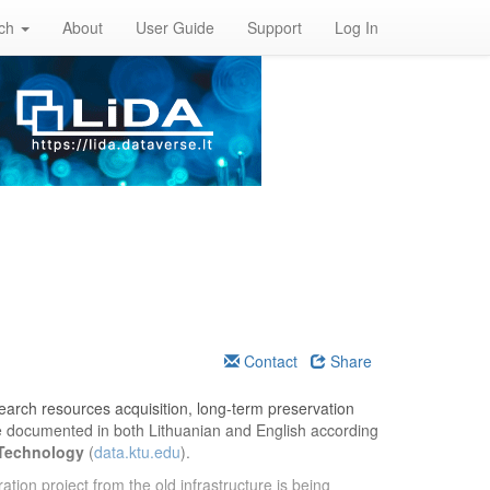
rch
About
User Guide
Support
Log In
Contact
Share
esearch resources acquisition, long-term preservation
re documented in both Lithuanian and English according
 Technology
(
data.ktu.edu
).
ation project from the old infrastructure is being