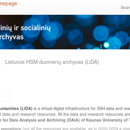
Sea
Lietuvos HSM duomenų archyvas (LiDA)
umanities (LiDA)
is a virtual digital infrastructure for SSH data and r
0 data and research resources. All the data and research resources a
e for Data Analysis and Archiving (DAtA) of Kaunas University of
 repository
(not all the resources are available, as in 2020-2029 a migr