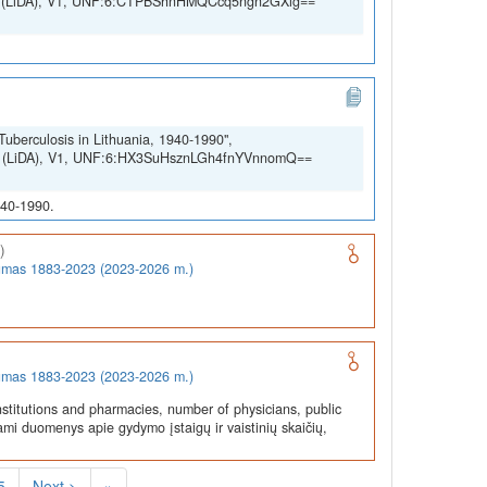
SSH (LiDA), V1, UNF:6:CTPBShnHMQCcq5ngn2GXig==
Tuberculosis in Lithuania, 1940-1990",
SSH (LiDA), V1, UNF:6:HX3SuHsznLGh4fnYVnnomQ==
940-1990.
)
rumas 1883-2023 (2023-2026 m.)
rumas 1883-2023 (2023-2026 m.)
stitutions and pharmacies, number of physicians, public
ami duomenys apie gydymo įstaigų ir vaistinių skaičių,
5
Next >
»