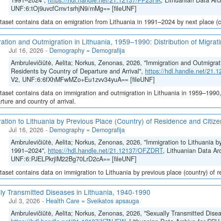
1991–2024",
https://hdl.handle.net/21.12137/PP23HK
, Lithuanian Data Arc
UNF:6:tOj9uvcfCmv1srhjN9/mMg== [fileUNF]
taset contains data on emigration from Lithuania in 1991–2024 by next place (co
ation and Outmigration in Lithuania, 1959–1990: Distribution of Migrat
Jul 16, 2026
-
Demography = Demografija
Ambrulevičiūtė, Aelita; Norkus, Zenonas, 2026, "Immigration and Outmigrati
Residents by Country of Departure and Arrival",
https://hdl.handle.net/21
V2, UNF:6:6fXhMFwMZo+Eu1zvv34yuA== [fileUNF]
taset contains data on immigration and outmigration in Lithuania in 1959–1990, i
rture and country of arrival.
ation to Lithuania by Previous Place (Country) of Residence and Citi
Jul 16, 2026
-
Demography = Demografija
Ambrulevičiūtė, Aelita; Norkus, Zenonas, 2026, "Immigration to Lithuania b
1991–2024",
https://hdl.handle.net/21.12137/OFZDRT
, Lithuanian Data Ar
UNF:6:PJELPkrjlM22Bg70LrD2cA== [fileUNF]
taset contains data on immigration to Lithuania by previous place (country) of 
ly Transmitted Diseases in Lithuania, 1940-1990
Jul 3, 2026
-
Health Care = Sveikatos apsauga
Ambrulevičiūtė, Aelita; Norkus, Zenonas, 2026, "Sexually Transmitted Disea