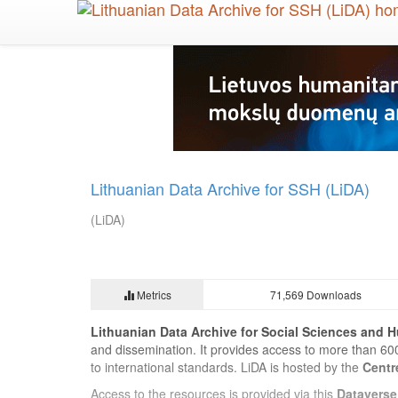
Skip
to
main
content
Lithuanian Data Archive for SSH (LiDA)
(LiDA)
Metrics
71,569 Downloads
Lithuanian Data Archive for Social Sciences and H
and dissemination. It provides access to more than 60
to international standards. LiDA is hosted by the
Centr
Access to the resources is provided via this
Dataverse