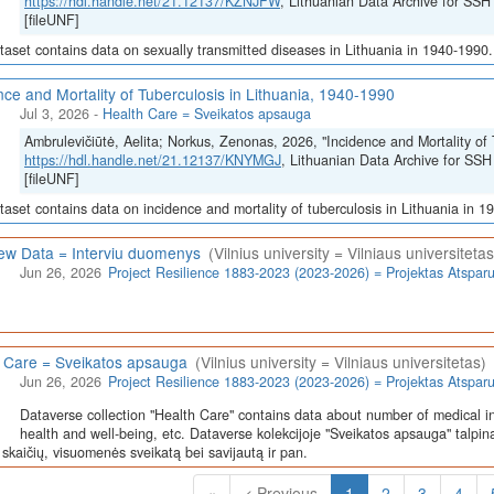
https://hdl.handle.net/21.12137/KZNJFW
, Lithuanian Data Archive for 
[fileUNF]
taset contains data on sexually transmitted diseases in Lithuania in 1940-1990.
nce and Mortality of Tuberculosis in Lithuania, 1940-1990
Jul 3, 2026
-
Health Care = Sveikatos apsauga
Ambrulevičiūtė, Aelita; Norkus, Zenonas, 2026, "Incidence and Mortality of 
https://hdl.handle.net/21.12137/KNYMGJ
, Lithuanian Data Archive for 
[fileUNF]
taset contains data on incidence and mortality of tuberculosis in Lithuania in 1
iew Data = Interviu duomenys
(Vilnius university = Vilniaus universitetas
Jun 26, 2026
Project Resilience 1883-2023 (2023-2026) = Projektas Atspa
 Care = Sveikatos apsauga
(Vilnius university = Vilniaus universitetas)
Jun 26, 2026
Project Resilience 1883-2023 (2023-2026) = Projektas Atspa
Dataverse collection "Health Care" contains data about number of medical in
health and well-being, etc. Dataverse kolekcijoje "Sveikatos apsauga" talpin
skaičių, visuomenės sveikatą bei savijautą ir pan.
(Current)
«
< Previous
1
2
3
4