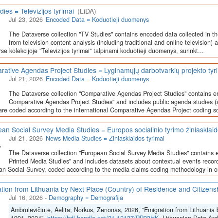
dies = Televizijos tyrimai
(LiDA)
Jul 23, 2026
Encoded Data = Koduotieji duomenys
The Dataverse collection "TV Studies" contains encoded data collected in t
from television content analysis (including traditional and online television) 
se kolekcijoje "Televizijos tyrimai" talpinami koduotieji duomenys, surinkt...
ative Agendas Project Studies = Lyginamųjų darbotvarkių projekto tyr
Jul 21, 2026
Encoded Data = Koduotieji duomenys
The Dataverse collection "Comparative Agendas Project Studies" contains e
Comparative Agendas Project Studies" and includes public agenda studies (s
are coded according to the international Comparative Agendas Project coding s
an Social Survey Media Studies = Europos socialinio tyrimo žiniasklaid
Jul 21, 2026
News Media Studies = Žiniasklaidos tyrimai
The Dataverse collection "European Social Survey Media Studies" contains 
Printed Media Studies" and includes datasets about contextual events record
n Social Survey, coded according to the media claims coding methodology in or
tion from Lithuania by Next Place (Country) of Residence and Citizen
Jul 16, 2026
-
Demography = Demografija
Ambrulevičiūtė, Aelita; Norkus, Zenonas, 2026, "Emigration from Lithuania 