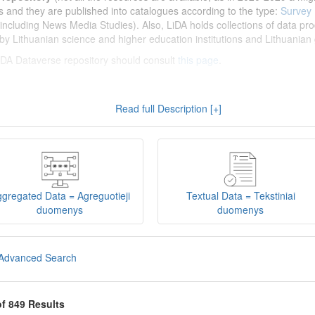
s and they are published into catalogues according to the type:
Survey
including News Media Studies). Also, LiDA holds collections of data prod
by Lithuanian science and higher education institutions and Lithuanian 
 LiDA Dataverse repository should consult
this page
.
enų archyvas (LiDA)
yra virtuali skaitmeninė empirinių HSM duomenų ir 
Read full Description [+]
 nei 600 duomenų ir tyrimų išteklių. Visi duomenų ir tyrimų ištekliai yra
gijos universiteto Duomenų analizės ir archyvavimo (DAtA) cent
(kol kas ne visi ištekliai prieinami, nes 2020-2029 m. vykdomas perkėlim
loguose pagal tipą:
Apklausų duomenys
,
Interviu duomenys
,
Agreguotiej
dos tyrimus). Taip pat LiDA talpinami didelių nacionalinių projektų duom
onuoti socialinių ir humanitarinių mokslų duomenų rinkiniai (
Kitų instituc
gregated Data = Agreguotieji
Textual Data = Tekstiniai
žinti su
LiDA Dataverse talpyklos naudotojo vadovu
.
duomenys
duomenys
iDA Dataverse talpyklą, turėtų susipažinti su informacija
šiame puslapy
Advanced Search
of 849 Results