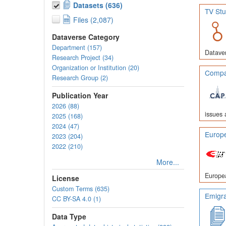
Datasets (636)
TV Stu
Files (2,087)
Dataverse Category
Department (157)
Dataver
Research Project (34)
Organization or Institution (20)
Compar
Research Group (2)
Publication Year
2026 (88)
issues 
2025 (168)
2024 (47)
Europe
2023 (204)
2022 (210)
More...
Europea
License
Custom Terms (635)
Emigra
CC BY-SA 4.0 (1)
Data Type