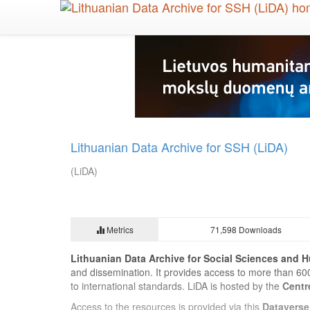
Skip
to
main
content
Lithuanian Data Archive for SSH (LiDA)
(LiDA)
Metrics
71,598 Downloads
Lithuanian Data Archive for Social Sciences and H
and dissemination. It provides access to more than 60
to international standards. LiDA is hosted by the
Centr
Access to the resources is provided via this
Dataverse