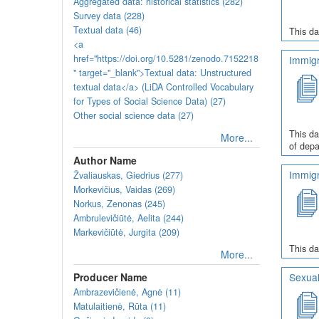
Aggregated data: historical statistics (282)
Survey data (228)
Textual data (46)
This da
<a
href="https://doi.org/10.5281/zenodo.7152218
Immigr
" target="_blank">Textual data: Unstructured
textual data</a> (LiDA Controlled Vocabulary
for Types of Social Science Data) (27)
Other social science data (27)
This da
More...
of depa
Author Name
Immigr
Žvaliauskas, Giedrius (277)
Morkevičius, Vaidas (269)
Norkus, Zenonas (245)
Ambrulevičiūtė, Aelita (244)
Markevičiūtė, Jurgita (209)
This da
More...
Producer Name
Sexual
Ambrazevičienė, Agnė (11)
Matulaitienė, Rūta (11)