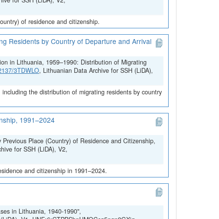
hive for SSH (LiDA), V2,
untry) of residence and citizenship.
ing Residents by Country of Departure and Arrival
on in Lithuania, 1959–1990: Distribution of Migrating
.12137/3TDWLO
, Lithuanian Data Archive for SSH (LiDA),
ncluding the distribution of migrating residents by country
zenship, 1991–2024
y Previous Place (Country) of Residence and Citizenship,
chive for SSH (LiDA), V2,
residence and citizenship in 1991–2024.
ses in Lithuania, 1940-1990",