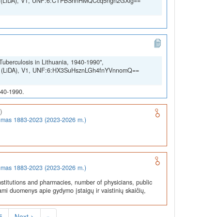
SSH (LiDA), V1, UNF:6:CTPBShnHMQCcq5ngn2GXig==
Tuberculosis in Lithuania, 1940-1990",
SSH (LiDA), V1, UNF:6:HX3SuHsznLGh4fnYVnnomQ==
940-1990.
)
rumas 1883-2023 (2023-2026 m.)
rumas 1883-2023 (2023-2026 m.)
stitutions and pharmacies, number of physicians, public
ami duomenys apie gydymo įstaigų ir vaistinių skaičių,
5
Next >
»