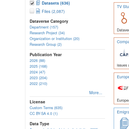
Datasets (636)
TV Stu
Files (2,087)
Dataverse Category
Department (157)
Dataver
Research Project (34)
Organization or Institution (20)
Compar
Research Group (2)
Publication Year
2026 (88)
issues 
2025 (168)
2024 (47)
Europe
2023 (204)
2022 (210)
More...
Europea
License
Custom Terms (635)
Emigra
CC BY-SA 4.0 (1)
Data Type