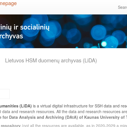
Sea
Lietuvos HSM duomenų archyvas (LiDA)
umanities (LiDA)
is a virtual digital infrastructure for SSH data and r
0 data and research resources. All the data and research resources a
e for Data Analysis and Archiving (DAtA) of Kaunas University of
 repository
(not all the resources are available, as in 2020-2029 a migr