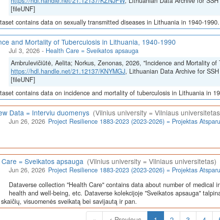
https://hdl.handle.net/21.12137/KZNJFW
, Lithuanian Data Archive for 
[fileUNF]
taset contains data on sexually transmitted diseases in Lithuania in 1940-1990.
nce and Mortality of Tuberculosis in Lithuania, 1940-1990
Jul 3, 2026
-
Health Care = Sveikatos apsauga
Ambrulevičiūtė, Aelita; Norkus, Zenonas, 2026, "Incidence and Mortality of 
https://hdl.handle.net/21.12137/KNYMGJ
, Lithuanian Data Archive for 
[fileUNF]
taset contains data on incidence and mortality of tuberculosis in Lithuania in 1
iew Data = Interviu duomenys
(Vilnius university = Vilniaus universitetas
Jun 26, 2026
Project Resilience 1883-2023 (2023-2026) = Projektas Atspa
 Care = Sveikatos apsauga
(Vilnius university = Vilniaus universitetas)
Jun 26, 2026
Project Resilience 1883-2023 (2023-2026) = Projektas Atspa
Dataverse collection "Health Care" contains data about number of medical in
health and well-being, etc. Dataverse kolekcijoje "Sveikatos apsauga" talpin
skaičių, visuomenės sveikatą bei savijautą ir pan.
(Current)
«
< Previous
1
2
3
4