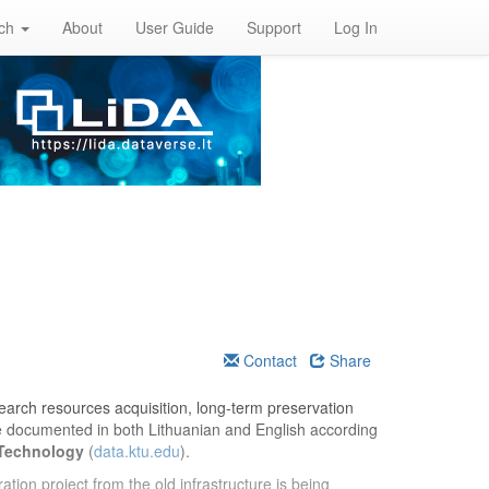
rch
About
User Guide
Support
Log In
Contact
Share
esearch resources acquisition, long-term preservation
re documented in both Lithuanian and English according
 Technology
(
data.ktu.edu
).
ation project from the old infrastructure is being