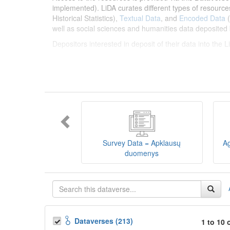
implemented). LiDA curates different types of resource
Historical Statistics),
Textual Data
, and
Encoded Data
(
well as social sciences and humanities data deposited 
Depositors interested in deposit of their data into the
Lietuvos humanitarinių ir socialinių mokslų duom
sklaidos infrastruktūra, suteikianti prieigą prie daugiau
tarptautinius standartus. LiDA įsikūręs
Kauno technolo
Prieigai prie išteklių naudojama ši
Dataverse talpykla
įvairių tipų išteklius ir jie publikuojami atskiruose kata
duomenys
ir
Koduotieji duomenys
(įskaitant Žiniasklai
mokslo ir studijų bei Lietuvos valstybės institucijų dep
Survey Data = Apklausų
Ag
talpykla, surasti ir parsisiųsti duomenis, siūlome susipa
duomenys
Depozitoriai, kurie norėtų deponuoti savo duomenis į L
Dataverses (213)
1 to 10 