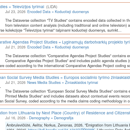
dies = Televizijos tyrimai
(LiDA)
Jul 23, 2026
Encoded Data = Koduotieji duomenys
The Dataverse collection "TV Studies" contains encoded data collected in t
from television content analysis (including traditional and online television) 
se kolekcijoje "Televizijos tyrimai" talpinami koduotieji duomenys, surinkt...
ative Agendas Project Studies = Lyginamųjų darbotvarkių projekto tyr
Jul 21, 2026
Encoded Data = Koduotieji duomenys
The Dataverse collection "Comparative Agendas Project Studies" contains e
Comparative Agendas Project Studies" and includes public agenda studies (s
are coded according to the international Comparative Agendas Project coding s
an Social Survey Media Studies = Europos socialinio tyrimo žiniasklaid
Jul 21, 2026
News Media Studies = Žiniasklaidos tyrimai
The Dataverse collection "European Social Survey Media Studies" contains 
Printed Media Studies" and includes datasets about contextual events record
n Social Survey, coded according to the media claims coding methodology in or
tion from Lithuania by Next Place (Country) of Residence and Citizen
Jul 16, 2026
-
Demography = Demografija
Ambrulevičiūtė, Aelita; Norkus, Zenonas, 2026, "Emigration from Lithuania 