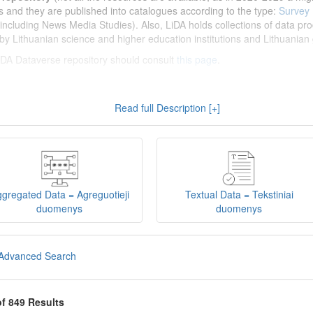
s and they are published into catalogues according to the type:
Survey
including News Media Studies). Also, LiDA holds collections of data prod
by Lithuanian science and higher education institutions and Lithuanian 
 LiDA Dataverse repository should consult
this page
.
enų archyvas (LiDA)
yra virtuali skaitmeninė empirinių HSM duomenų ir 
Read full Description [+]
 nei 600 duomenų ir tyrimų išteklių. Visi duomenų ir tyrimų ištekliai yra
gijos universiteto Duomenų analizės ir archyvavimo (DAtA) cent
(kol kas ne visi ištekliai prieinami, nes 2020-2029 m. vykdomas perkėlim
loguose pagal tipą:
Apklausų duomenys
,
Interviu duomenys
,
Agreguotiej
dos tyrimus). Taip pat LiDA talpinami didelių nacionalinių projektų duom
onuoti socialinių ir humanitarinių mokslų duomenų rinkiniai (
Kitų instituc
gregated Data = Agreguotieji
Textual Data = Tekstiniai
žinti su
LiDA Dataverse talpyklos naudotojo vadovu
.
duomenys
duomenys
iDA Dataverse talpyklą, turėtų susipažinti su informacija
šiame puslapy
Advanced Search
of 849 Results