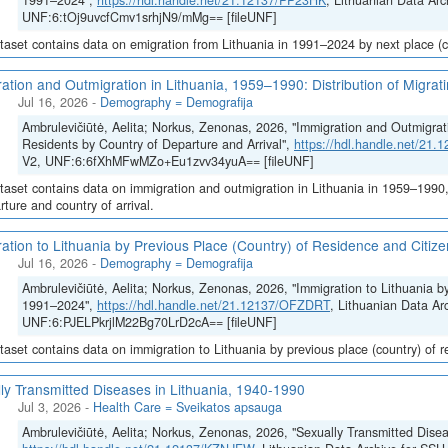
1991–2024",
https://hdl.handle.net/21.12137/PP23HK
, Lithuanian Data Arc
UNF:6:tOj9uvcfCmv1srhjN9/mMg== [fileUNF]
taset contains data on emigration from Lithuania in 1991–2024 by next place (co
ation and Outmigration in Lithuania, 1959–1990: Distribution of Migrat
Jul 16, 2026
-
Demography = Demografija
Ambrulevičiūtė, Aelita; Norkus, Zenonas, 2026, "Immigration and Outmigrati
Residents by Country of Departure and Arrival",
https://hdl.handle.net/21
V2, UNF:6:6fXhMFwMZo+Eu1zvv34yuA== [fileUNF]
taset contains data on immigration and outmigration in Lithuania in 1959–1990, i
rture and country of arrival.
ation to Lithuania by Previous Place (Country) of Residence and Citi
Jul 16, 2026
-
Demography = Demografija
Ambrulevičiūtė, Aelita; Norkus, Zenonas, 2026, "Immigration to Lithuania b
1991–2024",
https://hdl.handle.net/21.12137/OFZDRT
, Lithuanian Data Ar
UNF:6:PJELPkrjlM22Bg70LrD2cA== [fileUNF]
taset contains data on immigration to Lithuania by previous place (country) of 
ly Transmitted Diseases in Lithuania, 1940-1990
Jul 3, 2026
-
Health Care = Sveikatos apsauga
Ambrulevičiūtė, Aelita; Norkus, Zenonas, 2026, "Sexually Transmitted Disea