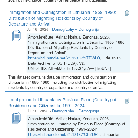
Immigration and Outmigration in Lithuania, 1959–1990:
Distribution of Migrating Residents by Country of
Departure and Arrival
Jul 16, 2026
-
Demography = Demografija
Ambrulevičiūtė, Aelita; Norkus, Zenonas, 2026,
"Immigration and Outmigration in Lithuania, 1959–1990:
Distribution of Migrating Residents by Country of
Departure and Arrival",
https://hdl.handle.net/21.12137/3TDWLO
, Lithuanian
Data Archive for SSH (LiDA), V2,
UNF:6:6fXhMFwMZo+Eu1zvv34yuA== [fileUNF]
This dataset contains data on immigration and outmigration in
Lithuania in 1959–1990, including the distribution of migrating
residents by country of departure and country of arrival.
Immigration to Lithuania by Previous Place (Country) of
Residence and Citizenship, 1991–2024
Jul 16, 2026
-
Demography = Demografija
Ambrulevičiūtė, Aelita; Norkus, Zenonas, 2026,
"Immigration to Lithuania by Previous Place (Country) of
Residence and Citizenship, 1991–2024",
https://hdl.handle.net/21.12137/OFZDRT
, Lithuanian