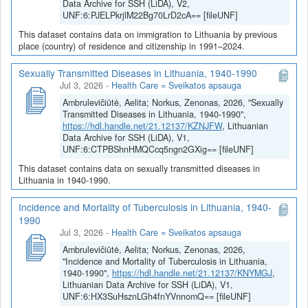
Data Archive for SSH (LiDA), V2,
UNF:6:PJELPkrjlM22Bg70LrD2cA== [fileUNF]
This dataset contains data on immigration to Lithuania by previous
place (country) of residence and citizenship in 1991–2024.
Sexually Transmitted Diseases in Lithuania, 1940-1990
Jul 3, 2026
-
Health Care = Sveikatos apsauga
Ambrulevičiūtė, Aelita; Norkus, Zenonas, 2026, "Sexually
Transmitted Diseases in Lithuania, 1940-1990",
https://hdl.handle.net/21.12137/KZNJFW
, Lithuanian
Data Archive for SSH (LiDA), V1,
UNF:6:CTPBShnHMQCcq5ngn2GXig== [fileUNF]
This dataset contains data on sexually transmitted diseases in
Lithuania in 1940-1990.
Incidence and Mortality of Tuberculosis in Lithuania, 1940-
1990
Jul 3, 2026
-
Health Care = Sveikatos apsauga
Ambrulevičiūtė, Aelita; Norkus, Zenonas, 2026,
"Incidence and Mortality of Tuberculosis in Lithuania,
1940-1990",
https://hdl.handle.net/21.12137/KNYMGJ
,
Lithuanian Data Archive for SSH (LiDA), V1,
UNF:6:HX3SuHsznLGh4fnYVnnomQ== [fileUNF]