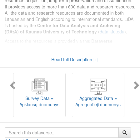
resources acquisition, long-term preservation and dissemination.
It provides access to more than 600 data and research resources.
All the data and research resources are documented in both
Lithuanian and English according to international standards. LiDA
is hosted by the
Centre for Data Analysis and Archiving
(DAtA) of Kaunas University of Technology
(
data.ktu.edu
).
Access to the resources is provided via this
Dataverse
repository
(not all the resources are available, as in 2020-2029 a
migration project from the old infrastructure is being
Read full Description [+]
implemented). LiDA curates different types of resources and they
are published into catalogues according to the type:
Survey Data
,
Interview Data
,
Aggregated Data
(including Historical Statistics),
Textual Data
, and
Encoded Data
(including News Media Studies).
Also, LiDA holds collections of data produced in large national
projets (
Large Project Data
) as well as social sciences and
humanities data deposited by Lithuanian science and higher
Survey Data =
Aggregated Data =
education institutions and Lithuanian governmental institutions
Apklausų duomenys
Agreguotieji duomenys
T
(
Data of Other Institutions
).
Depositors interested in deposit of their data into the LiDA
Dataverse repository should consult
this page
.