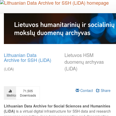
Skip
to
main
content
Lithuanian Data
Lietuvos HSM
Archive for SSH (LiDA)
duomenų archyvas
(LiDA)
(LiDA)
Contact
Share
71,505
Metrics
Downloads
Lithuanian Data Archive for Social Sciences and Humanities
(LiDA)
is a virtual digital infrastructure for SSH data and research