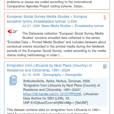
Depozitoriai, kurie norėtų deponuoti savo duomenis į LiDA
problems or issues are coded according to the international
Comparative Agendas Project coding scheme. Datav...
Dataverse talpyklą, turėtų susipažinti su informacija
šiame
puslapyje
.
European Social Survey Media Studies = Europos
socialinio tyrimo žiniasklaidos tyrimai
(LiDA)
Jul 21, 2026
News Media Studies = Žiniasklaidos tyrimai
The Dataverse collection "European Social Survey Media
Studies" contains encoded data collected in the series
"Encoded Data > Printed Media Studies" and includes datasets about
contextual events recorded in the printed media during the fieldwork
periods of the European Social Survey, coded according to the media
claims coding methodology in order t...
Emigration from Lithuania by Next Place (Country) of
Residence and Citizenship, 1991–2024
Jul 16, 2026
-
Demography = Demografija
Ambrulevičiūtė, Aelita; Norkus, Zenonas, 2026,
"Emigration from Lithuania by Next Place (Country) of
Residence and Citizenship, 1991–2024",
https://hdl.handle.net/21.12137/PP23HK
, Lithuanian
Data Archive for SSH (LiDA), V2,
UNF:6:tOj9uvcfCmv1srhjN9/mMg== [fileUNF]
This dataset contains data on emigration from Lithuania in 1991–
2024 by next place (country) of residence and citizenship.