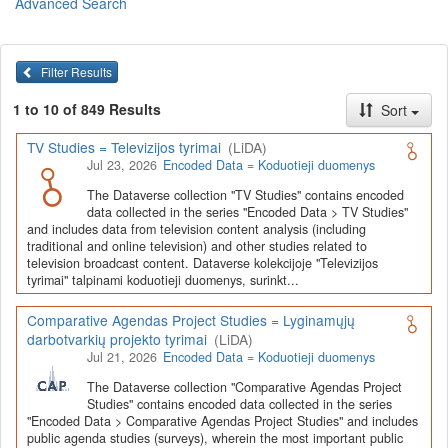
Advanced Search
Lietuvos humanitarinių ir socialinių mokslų duomenų
archyvas (LiDA)
yra virtuali skaitmeninė empirinių HSM
duomenų ir tyrimų išteklių kaupimo, ilgalaikio saugojimo ir sklaidos
Filter Results
infrastruktūra, suteikianti prieigą prie daugiau nei 600 duomenų ir
tyrimų išteklių. Visi duomenų ir tyrimų ištekliai yra dokumentuoti
1 to 10 of 849 Results
Sort
lietuvių ir anglų kalbomis pagal tarptautinius standartus. LiDA
įsikūręs
Kauno technologijos universiteto Duomenų analizės
TV Studies = Televizijos tyrimai
(LiDA)
ir archyvavimo (DAtA) centre
(
data.ktu.edu
).
Jul 23, 2026
Encoded Data = Koduotieji duomenys
Prieigai prie išteklių naudojama ši
Dataverse talpykla
(kol kas ne
The Dataverse collection "TV Studies" contains encoded
visi ištekliai prieinami, nes 2020-2029 m. vykdomas perkėlimo iš
data collected in the series "Encoded Data > TV Studies"
senosios infrastruktūros projektas). LiDA kuruoja įvairių tipų
and includes data from television content analysis (including
išteklius ir jie publikuojami atskiruose kataloguose pagal tipą:
traditional and online television) and other studies related to
television broadcast content. Dataverse kolekcijoje "Televizijos
Apklausų duomenys
,
Interviu duomenys
,
Agreguotieji duomenys
tyrimai" talpinami koduotieji duomenys, surinkt...
(įskaitant Istorinę statistiką),
Tekstiniai duomenys
ir
Koduotieji
duomenys
(įskaitant Žiniasklaidos tyrimus). Taip pat LiDA
Comparative Agendas Project Studies = Lyginamųjų
talpinami didelių nacionalinių projektų duomenys (
Didelių projektų
darbotvarkių projekto tyrimai
(LiDA)
duomenys
) ir Lietuvos aukštojo mokslo ir studijų bei Lietuvos
Jul 21, 2026
Encoded Data = Koduotieji duomenys
valstybės institucijų deponuoti socialinių ir humanitarinių mokslų
duomenų rinkiniai (
Kitų institucijų duomenys
). Norintiems
išmokti
The Dataverse collection "Comparative Agendas Project
naudotis
šia talpykla, surasti ir parsisiųsti duomenis, siūlome
Studies" contains encoded data collected in the series
"Encoded Data > Comparative Agendas Project Studies" and includes
susipažinti su
LiDA Dataverse talpyklos naudotojo vadovu
.
public agenda studies (surveys), wherein the most important public