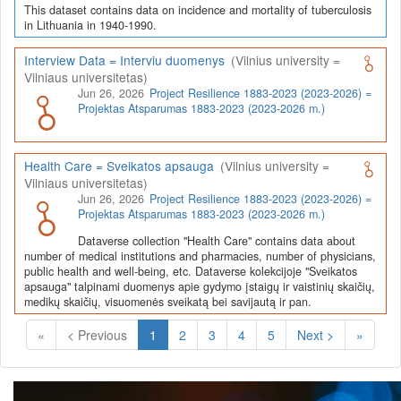
This dataset contains data on incidence and mortality of tuberculosis
in Lithuania in 1940-1990.
Interview Data = Interviu duomenys
(Vilnius university =
Vilniaus universitetas)
Jun 26, 2026
Project Resilience 1883-2023 (2023-2026) =
Projektas Atsparumas 1883-2023 (2023-2026 m.)
Health Care = Sveikatos apsauga
(Vilnius university =
Vilniaus universitetas)
Jun 26, 2026
Project Resilience 1883-2023 (2023-2026) =
Projektas Atsparumas 1883-2023 (2023-2026 m.)
Dataverse collection "Health Care" contains data about
number of medical institutions and pharmacies, number of physicians,
public health and well-being, etc. Dataverse kolekcijoje "Sveikatos
apsauga" talpinami duomenys apie gydymo įstaigų ir vaistinių skaičių,
medikų skaičių, visuomenės sveikatą bei savijautą ir pan.
(Current)
«
< Previous
1
2
3
4
5
Next >
»