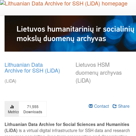
Skip
to
main
content
Lithuanian Data
Lietuvos HSM
Archive for SSH (LiDA)
duomenų archyvas
(LiDA)
(LiDA)
Contact
Share
71,555
Metrics
Downloads
Lithuanian Data Archive for Social Sciences and Humanities
(LiDA)
is a virtual digital infrastructure for SSH data and research