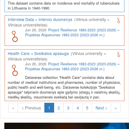
This dataset contains data on incidence and mortality of tuberculosis
in Lithuania in 1940-1990.
Interview Data = Interviu duomenys
(Vilnius university =
Vilniaus universitetas)
Jun 26, 2026
Project Resilience 1883-2023 (2023-2026) =
Projektas Atsparumas 1883-2023 (2023-2026 m.)
Health Care = Sveikatos apsauga
(Vilnius university =
Vilniaus universitetas)
Jun 26, 2026
Project Resilience 1883-2023 (2023-2026) =
Projektas Atsparumas 1883-2023 (2023-2026 m.)
Dataverse collection "Health Care" contains data about
number of medical institutions and pharmacies, number of physicians,
public health and well-being, etc. Dataverse kolekcijoje "Sveikatos
apsauga" talpinami duomenys apie gydymo įstaigų ir vaistinių skaičių,
medikų skaičių, visuomenės sveikatą bei savijautą ir pan.
(Current)
«
< Previous
1
2
3
4
5
Next >
»