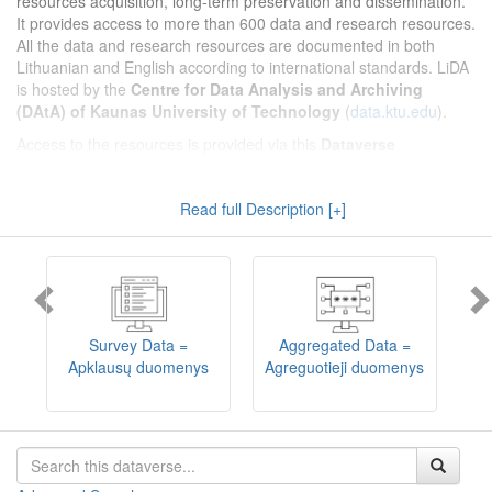
resources acquisition, long-term preservation and dissemination.
It provides access to more than 600 data and research resources.
All the data and research resources are documented in both
Lithuanian and English according to international standards. LiDA
is hosted by the
Centre for Data Analysis and Archiving
(DAtA) of Kaunas University of Technology
(
data.ktu.edu
).
Access to the resources is provided via this
Dataverse
repository
(not all the resources are available, as in 2020-2029 a
migration project from the old infrastructure is being
Read full Description [+]
implemented). LiDA curates different types of resources and they
are published into catalogues according to the type:
Survey Data
,
Interview Data
,
Aggregated Data
(including Historical Statistics),
Textual Data
, and
Encoded Data
(including News Media Studies).
Also, LiDA holds collections of data produced in large national
projets (
Large Project Data
) as well as social sciences and
humanities data deposited by Lithuanian science and higher
Survey Data =
Aggregated Data =
education institutions and Lithuanian governmental institutions
Apklausų duomenys
Agreguotieji duomenys
T
(
Data of Other Institutions
).
Depositors interested in deposit of their data into the LiDA
Dataverse repository should consult
this page
.