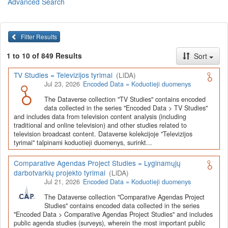
Advanced Search
Lietuvos humanitarinių ir socialinių mokslų duomenų
archyvas (LiDA)
yra virtuali skaitmeninė empirinių HSM
duomenų ir tyrimų išteklių kaupimo, ilgalaikio saugojimo ir sklaidos
Filter Results
infrastruktūra, suteikianti prieigą prie daugiau nei 600 duomenų ir
tyrimų išteklių. Visi duomenų ir tyrimų ištekliai yra dokumentuoti
1 to 10 of 849 Results
Sort
lietuvių ir anglų kalbomis pagal tarptautinius standartus. LiDA
įsikūręs
Kauno technologijos universiteto Duomenų analizės
TV Studies = Televizijos tyrimai
(LiDA)
ir archyvavimo (DAtA) centre
(
data.ktu.edu
).
Jul 23, 2026
Encoded Data = Koduotieji duomenys
Prieigai prie išteklių naudojama ši
Dataverse talpykla
(kol kas ne
The Dataverse collection "TV Studies" contains encoded
visi ištekliai prieinami, nes 2020-2029 m. vykdomas perkėlimo iš
data collected in the series "Encoded Data > TV Studies"
senosios infrastruktūros projektas). LiDA kuruoja įvairių tipų
and includes data from television content analysis (including
išteklius ir jie publikuojami atskiruose kataloguose pagal tipą:
traditional and online television) and other studies related to
television broadcast content. Dataverse kolekcijoje "Televizijos
Apklausų duomenys
,
Interviu duomenys
,
Agreguotieji duomenys
tyrimai" talpinami koduotieji duomenys, surinkt...
(įskaitant Istorinę statistiką),
Tekstiniai duomenys
ir
Koduotieji
duomenys
(įskaitant Žiniasklaidos tyrimus). Taip pat LiDA
Comparative Agendas Project Studies = Lyginamųjų
talpinami didelių nacionalinių projektų duomenys (
Didelių projektų
darbotvarkių projekto tyrimai
(LiDA)
duomenys
) ir Lietuvos aukštojo mokslo ir studijų bei Lietuvos
Jul 21, 2026
Encoded Data = Koduotieji duomenys
valstybės institucijų deponuoti socialinių ir humanitarinių mokslų
duomenų rinkiniai (
Kitų institucijų duomenys
). Norintiems
išmokti
The Dataverse collection "Comparative Agendas Project
naudotis
šia talpykla, surasti ir parsisiųsti duomenis, siūlome
Studies" contains encoded data collected in the series
"Encoded Data > Comparative Agendas Project Studies" and includes
susipažinti su
LiDA Dataverse talpyklos naudotojo vadovu
.
public agenda studies (surveys), wherein the most important public