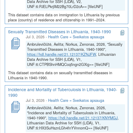
Data Archive for SSH (LiDA), V2,
UNF:6:PJELPkrjlM22Bg70LrD2cA== [fileUNF]
This dataset contains data on immigration to Lithuania by previous
place (country) of residence and citizenship in 1991–2024.
Sexually Transmitted Diseases in Lithuania, 1940-1990
Jul 3, 2026
-
Health Care = Sveikatos apsauga
Ambrulevičiūtė, Aelita; Norkus, Zenonas, 2026, "Sexually
Transmitted Diseases in Lithuania, 1940-1990",
https://hdl.handle.net/21.12137/KZNJFW
, Lithuanian
Data Archive for SSH (LiDA), V1,
UNF:6:CTPBShnHMQCcq5ngn2GXig== [fileUNF]
This dataset contains data on sexually transmitted diseases in
Lithuania in 1940-1990.
Incidence and Mortality of Tuberculosis in Lithuania, 1940-
1990
Jul 3, 2026
-
Health Care = Sveikatos apsauga
Ambrulevičiūtė, Aelita; Norkus, Zenonas, 2026,
"Incidence and Mortality of Tuberculosis in Lithuania,
1940-1990",
https://hdl.handle.net/21.12137/KNYMGJ
,
Lithuanian Data Archive for SSH (LiDA), V1,
UNF:6:HX3SuHsznLGh4fnYVnnomQ== [fileUNF]