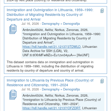
Immigration and Outmigration in Lithuania, 1959–1990:
Distribution of Migrating Residents by Country of
Departure and Arrival
Jul 16, 2026
-
Demography = Demografija
Ambrulevičiūtė, Aelita; Norkus, Zenonas, 2026,
"Immigration and Outmigration in Lithuania, 1959–1990:
Distribution of Migrating Residents by Country of
Departure and Arrival",
https://hdl.handle.net/21.12137/3TDWLO
, Lithuanian
Data Archive for SSH (LiDA), V2,
UNF:6:6fXhMFwMZo+Eu1zvv34yuA== [fileUNF]
This dataset contains data on immigration and outmigration in
Lithuania in 1959–1990, including the distribution of migrating
residents by country of departure and country of arrival.
Immigration to Lithuania by Previous Place (Country) of
Residence and Citizenship, 1991–2024
Jul 16, 2026
-
Demography = Demografija
Ambrulevičiūtė, Aelita; Norkus, Zenonas, 2026,
"Immigration to Lithuania by Previous Place (Country) of
Residence and Citizenship, 1991–2024",
https://hdl.handle.net/21.12137/OFZDRT
, Lithuanian