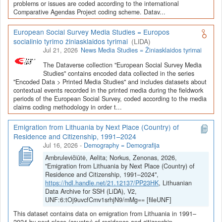
Depozitoriai, kurie norėtų deponuoti savo duomenis į LiDA
problems or issues are coded according to the international
Comparative Agendas Project coding scheme. Datav...
Dataverse talpyklą, turėtų susipažinti su informacija
šiame
puslapyje
.
European Social Survey Media Studies = Europos
socialinio tyrimo žiniasklaidos tyrimai
(LiDA)
Jul 21, 2026
News Media Studies = Žiniasklaidos tyrimai
The Dataverse collection "European Social Survey Media
Studies" contains encoded data collected in the series
"Encoded Data > Printed Media Studies" and includes datasets about
contextual events recorded in the printed media during the fieldwork
periods of the European Social Survey, coded according to the media
claims coding methodology in order t...
Emigration from Lithuania by Next Place (Country) of
Residence and Citizenship, 1991–2024
Jul 16, 2026
-
Demography = Demografija
Ambrulevičiūtė, Aelita; Norkus, Zenonas, 2026,
"Emigration from Lithuania by Next Place (Country) of
Residence and Citizenship, 1991–2024",
https://hdl.handle.net/21.12137/PP23HK
, Lithuanian
Data Archive for SSH (LiDA), V2,
UNF:6:tOj9uvcfCmv1srhjN9/mMg== [fileUNF]
This dataset contains data on emigration from Lithuania in 1991–
2024 by next place (country) of residence and citizenship.