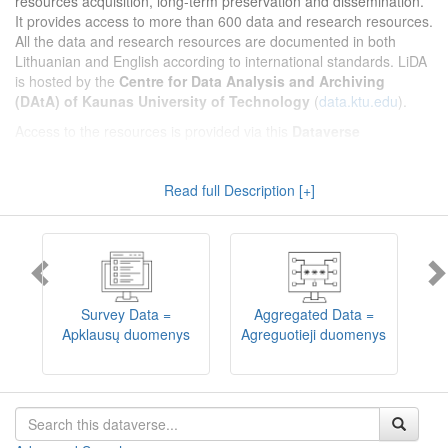
resources acquisition, long-term preservation and dissemination.
It provides access to more than 600 data and research resources.
All the data and research resources are documented in both
Lithuanian and English according to international standards. LiDA
is hosted by the
Centre for Data Analysis and Archiving
(DAtA) of Kaunas University of Technology
(
data.ktu.edu
).
Access to the resources is provided via this
Dataverse
repository
(not all the resources are available, as in 2020-2029 a
migration project from the old infrastructure is being
Read full Description [+]
implemented). LiDA curates different types of resources and they
are published into catalogues according to the type:
Survey Data
,
Interview Data
,
Aggregated Data
(including Historical Statistics),
Textual Data
, and
Encoded Data
(including News Media Studies).
Also, LiDA holds collections of data produced in large national
projets (
Large Project Data
) as well as social sciences and
humanities data deposited by Lithuanian science and higher
Survey Data =
Aggregated Data =
education institutions and Lithuanian governmental institutions
Apklausų duomenys
Agreguotieji duomenys
T
(
Data of Other Institutions
).
Depositors interested in deposit of their data into the LiDA
Dataverse repository should consult
this page
.