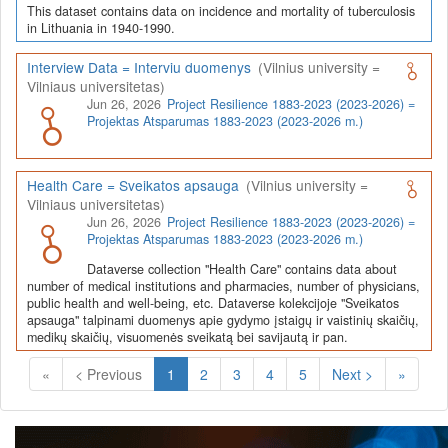
This dataset contains data on incidence and mortality of tuberculosis
in Lithuania in 1940-1990.
Interview Data = Interviu duomenys
(Vilnius university =
Vilniaus universitetas)
Jun 26, 2026
Project Resilience 1883-2023 (2023-2026) =
Projektas Atsparumas 1883-2023 (2023-2026 m.)
Health Care = Sveikatos apsauga
(Vilnius university =
Vilniaus universitetas)
Jun 26, 2026
Project Resilience 1883-2023 (2023-2026) =
Projektas Atsparumas 1883-2023 (2023-2026 m.)
Dataverse collection "Health Care" contains data about
number of medical institutions and pharmacies, number of physicians,
public health and well-being, etc. Dataverse kolekcijoje "Sveikatos
apsauga" talpinami duomenys apie gydymo įstaigų ir vaistinių skaičių,
medikų skaičių, visuomenės sveikatą bei savijautą ir pan.
(Current)
«
< Previous
1
2
3
4
5
Next >
»