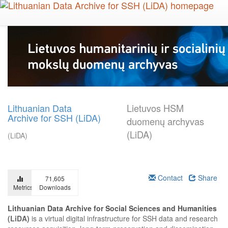
Skip
to
main
content
Lithuanian Data
Lietuvos HSM
Archive for SSH (LiDA)
duomenų archyvas
(LiDA)
(LiDA)
Contact
Share
71,605
Metrics
Downloads
Lithuanian Data Archive for Social Sciences and Humanities
(LiDA)
is a virtual digital infrastructure for SSH data and research