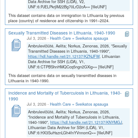
Data Archive for SSH (LiDA), V2,
UNF:6:PJELPkrjlM22Bg70LrD2cA== [fileUNF]
This dataset contains data on immigration to Lithuania by previous
place (country) of residence and citizenship in 1991–2024.
Sexually Transmitted Diseases in Lithuania, 1940-1990
Jul 3, 2026
-
Health Care = Sveikatos apsauga
Ambrulevičiūtė, Aelita; Norkus, Zenonas, 2026, "Sexually
Transmitted Diseases in Lithuania, 1940-1990",
https://hdl.handle.net/21.12137/KZNJFW
, Lithuanian
Data Archive for SSH (LiDA), V1,
UNF:6:CTPBShnHMQCcq5ngn2GXig== [fileUNF]
This dataset contains data on sexually transmitted diseases in
Lithuania in 1940-1990.
Incidence and Mortality of Tuberculosis in Lithuania, 1940-
1990
Jul 3, 2026
-
Health Care = Sveikatos apsauga
Ambrulevičiūtė, Aelita; Norkus, Zenonas, 2026,
"Incidence and Mortality of Tuberculosis in Lithuania,
1940-1990",
https://hdl.handle.net/21.12137/KNYMGJ
,
Lithuanian Data Archive for SSH (LiDA), V1,
UNF:6:HX3SuHsznLGh4fnYVnnomQ== [fileUNF]