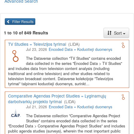
Advanced Search
Lietuvos humanitarinių ir socialinių mokslų duomenų
archyvas (LiDA)
yra virtuali skaitmeninė empirinių HSM
duomenų ir tyrimų išteklių kaupimo, ilgalaikio saugojimo ir sklaidos
Filter Results
infrastruktūra, suteikianti prieigą prie daugiau nei 600 duomenų ir
tyrimų išteklių. Visi duomenų ir tyrimų ištekliai yra dokumentuoti
1 to 10 of 849 Results
Sort
lietuvių ir anglų kalbomis pagal tarptautinius standartus. LiDA
įsikūręs
Kauno technologijos universiteto Duomenų analizės
TV Studies = Televizijos tyrimai
(LiDA)
ir archyvavimo (DAtA) centre
(
data.ktu.edu
).
Jul 23, 2026
Encoded Data = Koduotieji duomenys
Prieigai prie išteklių naudojama ši
Dataverse talpykla
(kol kas ne
The Dataverse collection "TV Studies" contains encoded
visi ištekliai prieinami, nes 2020-2029 m. vykdomas perkėlimo iš
data collected in the series "Encoded Data > TV Studies"
senosios infrastruktūros projektas). LiDA kuruoja įvairių tipų
and includes data from television content analysis (including
išteklius ir jie publikuojami atskiruose kataloguose pagal tipą:
traditional and online television) and other studies related to
television broadcast content. Dataverse kolekcijoje "Televizijos
Apklausų duomenys
,
Interviu duomenys
,
Agreguotieji duomenys
tyrimai" talpinami koduotieji duomenys, surinkt...
(įskaitant Istorinę statistiką),
Tekstiniai duomenys
ir
Koduotieji
duomenys
(įskaitant Žiniasklaidos tyrimus). Taip pat LiDA
Comparative Agendas Project Studies = Lyginamųjų
talpinami didelių nacionalinių projektų duomenys (
Didelių projektų
darbotvarkių projekto tyrimai
(LiDA)
duomenys
) ir Lietuvos aukštojo mokslo ir studijų bei Lietuvos
Jul 21, 2026
Encoded Data = Koduotieji duomenys
valstybės institucijų deponuoti socialinių ir humanitarinių mokslų
duomenų rinkiniai (
Kitų institucijų duomenys
). Norintiems
išmokti
The Dataverse collection "Comparative Agendas Project
naudotis
šia talpykla, surasti ir parsisiųsti duomenis, siūlome
Studies" contains encoded data collected in the series
"Encoded Data > Comparative Agendas Project Studies" and includes
susipažinti su
LiDA Dataverse talpyklos naudotojo vadovu
.
public agenda studies (surveys), wherein the most important public