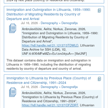
Immigration and Outmigration in Lithuania, 1959–1990:
Distribution of Migrating Residents by Country of
Departure and Arrival
Jul 16, 2026
-
Demography = Demografija
Ambrulevičiūtė, Aelita; Norkus, Zenonas, 2026,
"Immigration and Outmigration in Lithuania, 1959–1990:
Distribution of Migrating Residents by Country of
Departure and Arrival",
https://hdl.handle.net/21.12137/3TDWLO
, Lithuanian
Data Archive for SSH (LiDA), V2,
UNF:6:6fXhMFwMZo+Eu1zvv34yuA== [fileUNF]
This dataset contains data on immigration and outmigration in
Lithuania in 1959–1990, including the distribution of migrating
residents by country of departure and country of arrival.
Immigration to Lithuania by Previous Place (Country) of
Residence and Citizenship, 1991–2024
Jul 16, 2026
-
Demography = Demografija
Ambrulevičiūtė, Aelita; Norkus, Zenonas, 2026,
"Immigration to Lithuania by Previous Place (Country) of
Residence and Citizenship, 1991–2024",
https://hdl.handle.net/21.12137/OFZDRT
, Lithuanian