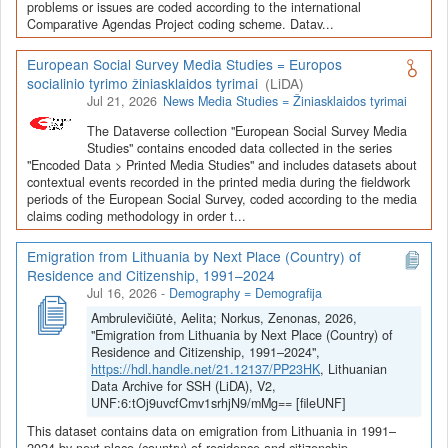
Depozitoriai, kurie norėtų deponuoti savo duomenis į LiDA
problems or issues are coded according to the international
Comparative Agendas Project coding scheme. Datav...
Dataverse talpyklą, turėtų susipažinti su informacija
šiame
puslapyje
.
European Social Survey Media Studies = Europos
socialinio tyrimo žiniasklaidos tyrimai
(LiDA)
Jul 21, 2026
News Media Studies = Žiniasklaidos tyrimai
The Dataverse collection "European Social Survey Media
Studies" contains encoded data collected in the series
"Encoded Data > Printed Media Studies" and includes datasets about
contextual events recorded in the printed media during the fieldwork
periods of the European Social Survey, coded according to the media
claims coding methodology in order t...
Emigration from Lithuania by Next Place (Country) of
Residence and Citizenship, 1991–2024
Jul 16, 2026
-
Demography = Demografija
Ambrulevičiūtė, Aelita; Norkus, Zenonas, 2026,
"Emigration from Lithuania by Next Place (Country) of
Residence and Citizenship, 1991–2024",
https://hdl.handle.net/21.12137/PP23HK
, Lithuanian
Data Archive for SSH (LiDA), V2,
UNF:6:tOj9uvcfCmv1srhjN9/mMg== [fileUNF]
This dataset contains data on emigration from Lithuania in 1991–
2024 by next place (country) of residence and citizenship.