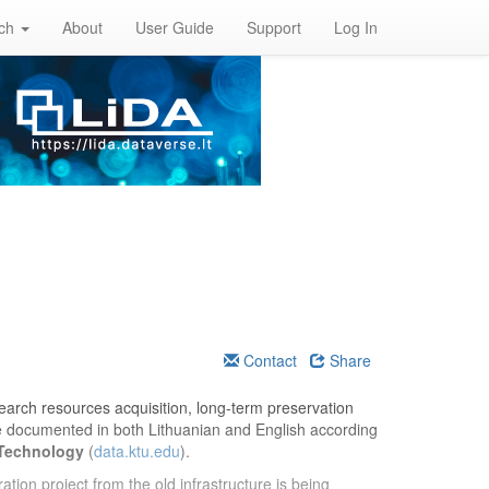
rch
About
User Guide
Support
Log In
Contact
Share
esearch resources acquisition, long-term preservation
re documented in both Lithuanian and English according
 Technology
(
data.ktu.edu
).
ation project from the old infrastructure is being