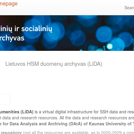
Sea
Lietuvos HSM duomenų archyvas (LiDA)
umanities (LiDA)
is a virtual digital infrastructure for SSH data and r
0 data and research resources. All the data and research resources a
e for Data Analysis and Archiving (DAtA) of Kaunas University of
 repository
(not all the resources are available, as in 2020-2029 a migr