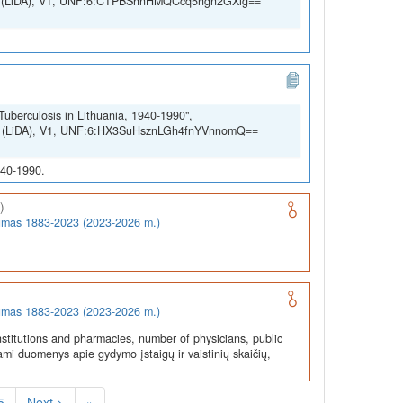
SSH (LiDA), V1, UNF:6:CTPBShnHMQCcq5ngn2GXig==
Tuberculosis in Lithuania, 1940-1990",
SSH (LiDA), V1, UNF:6:HX3SuHsznLGh4fnYVnnomQ==
940-1990.
)
rumas 1883-2023 (2023-2026 m.)
rumas 1883-2023 (2023-2026 m.)
stitutions and pharmacies, number of physicians, public
ami duomenys apie gydymo įstaigų ir vaistinių skaičių,
5
Next >
»