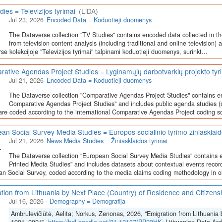
dies = Televizijos tyrimai
(LiDA)
Jul 23, 2026
Encoded Data = Koduotieji duomenys
The Dataverse collection "TV Studies" contains encoded data collected in t
from television content analysis (including traditional and online television) 
se kolekcijoje "Televizijos tyrimai" talpinami koduotieji duomenys, surinkt...
ative Agendas Project Studies = Lyginamųjų darbotvarkių projekto tyr
Jul 21, 2026
Encoded Data = Koduotieji duomenys
The Dataverse collection "Comparative Agendas Project Studies" contains e
Comparative Agendas Project Studies" and includes public agenda studies (s
are coded according to the international Comparative Agendas Project coding s
an Social Survey Media Studies = Europos socialinio tyrimo žiniasklaid
Jul 21, 2026
News Media Studies = Žiniasklaidos tyrimai
The Dataverse collection "European Social Survey Media Studies" contains 
Printed Media Studies" and includes datasets about contextual events record
n Social Survey, coded according to the media claims coding methodology in or
tion from Lithuania by Next Place (Country) of Residence and Citizen
Jul 16, 2026
-
Demography = Demografija
Ambrulevičiūtė, Aelita; Norkus, Zenonas, 2026, "Emigration from Lithuania 