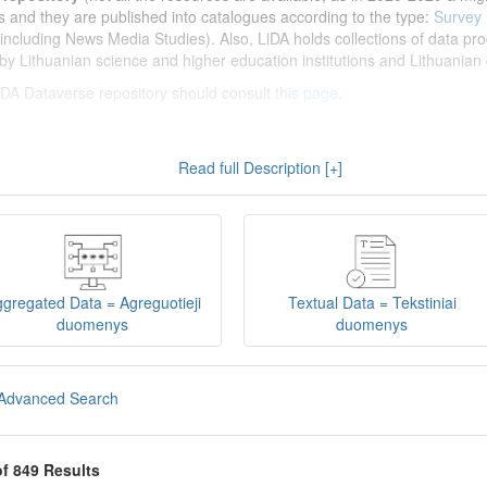
s and they are published into catalogues according to the type:
Survey
including News Media Studies). Also, LiDA holds collections of data prod
by Lithuanian science and higher education institutions and Lithuanian 
 LiDA Dataverse repository should consult
this page
.
enų archyvas (LiDA)
yra virtuali skaitmeninė empirinių HSM duomenų ir 
Read full Description [+]
 nei 600 duomenų ir tyrimų išteklių. Visi duomenų ir tyrimų ištekliai yra
gijos universiteto Duomenų analizės ir archyvavimo (DAtA) cent
(kol kas ne visi ištekliai prieinami, nes 2020-2029 m. vykdomas perkėlim
loguose pagal tipą:
Apklausų duomenys
,
Interviu duomenys
,
Agreguotiej
dos tyrimus). Taip pat LiDA talpinami didelių nacionalinių projektų duom
onuoti socialinių ir humanitarinių mokslų duomenų rinkiniai (
Kitų instituc
gregated Data = Agreguotieji
Textual Data = Tekstiniai
žinti su
LiDA Dataverse talpyklos naudotojo vadovu
.
duomenys
duomenys
iDA Dataverse talpyklą, turėtų susipažinti su informacija
šiame puslapy
Advanced Search
of 849 Results