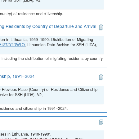
hive for SSH (LiDA), V2,
untry) of residence and citizenship.
ing Residents by Country of Departure and Arrival
on in Lithuania, 1959–1990: Distribution of Migrating
.12137/3TDWLO
, Lithuanian Data Archive for SSH (LiDA),
ncluding the distribution of migrating residents by country
zenship, 1991–2024
y Previous Place (Country) of Residence and Citizenship,
chive for SSH (LiDA), V2,
residence and citizenship in 1991–2024.
ses in Lithuania, 1940-1990",