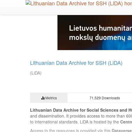
Skip
to
main
content
Lithuanian Data Archive for SSH (LiDA)
(LiDA)
Metrics
71,529 Downloads
Lithuanian Data Archive for Social Sciences and H
and dissemination. It provides access to more than 60
to international standards. LiDA is hosted by the
Centr
Access to the resources is provided via this
Dataverse