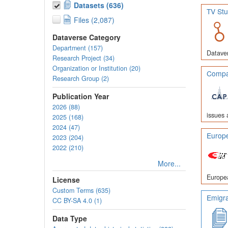
Datasets (636)
TV Stu
Files (2,087)
Dataverse Category
Department (157)
Dataver
Research Project (34)
Organization or Institution (20)
Compar
Research Group (2)
Publication Year
2026 (88)
issues 
2025 (168)
2024 (47)
Europe
2023 (204)
2022 (210)
More...
Europea
License
Custom Terms (635)
Emigra
CC BY-SA 4.0 (1)
Data Type