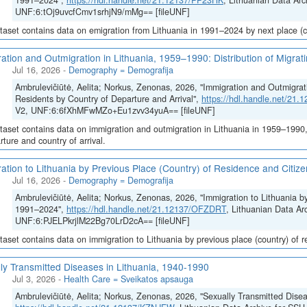
1991–2024",
https://hdl.handle.net/21.12137/PP23HK
, Lithuanian Data Arc
UNF:6:tOj9uvcfCmv1srhjN9/mMg== [fileUNF]
taset contains data on emigration from Lithuania in 1991–2024 by next place (co
ation and Outmigration in Lithuania, 1959–1990: Distribution of Migrat
Jul 16, 2026
-
Demography = Demografija
Ambrulevičiūtė, Aelita; Norkus, Zenonas, 2026, "Immigration and Outmigrati
Residents by Country of Departure and Arrival",
https://hdl.handle.net/21
V2, UNF:6:6fXhMFwMZo+Eu1zvv34yuA== [fileUNF]
taset contains data on immigration and outmigration in Lithuania in 1959–1990, i
rture and country of arrival.
ation to Lithuania by Previous Place (Country) of Residence and Citi
Jul 16, 2026
-
Demography = Demografija
Ambrulevičiūtė, Aelita; Norkus, Zenonas, 2026, "Immigration to Lithuania b
1991–2024",
https://hdl.handle.net/21.12137/OFZDRT
, Lithuanian Data Ar
UNF:6:PJELPkrjlM22Bg70LrD2cA== [fileUNF]
taset contains data on immigration to Lithuania by previous place (country) of 
ly Transmitted Diseases in Lithuania, 1940-1990
Jul 3, 2026
-
Health Care = Sveikatos apsauga
Ambrulevičiūtė, Aelita; Norkus, Zenonas, 2026, "Sexually Transmitted Disea