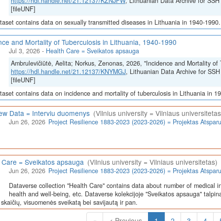
https://hdl.handle.net/21.12137/KZNJFW
, Lithuanian Data Archive for 
[fileUNF]
taset contains data on sexually transmitted diseases in Lithuania in 1940-1990.
nce and Mortality of Tuberculosis in Lithuania, 1940-1990
Jul 3, 2026
-
Health Care = Sveikatos apsauga
Ambrulevičiūtė, Aelita; Norkus, Zenonas, 2026, "Incidence and Mortality of 
https://hdl.handle.net/21.12137/KNYMGJ
, Lithuanian Data Archive for 
[fileUNF]
taset contains data on incidence and mortality of tuberculosis in Lithuania in 1
iew Data = Interviu duomenys
(Vilnius university = Vilniaus universitetas
Jun 26, 2026
Project Resilience 1883-2023 (2023-2026) = Projektas Atspa
 Care = Sveikatos apsauga
(Vilnius university = Vilniaus universitetas)
Jun 26, 2026
Project Resilience 1883-2023 (2023-2026) = Projektas Atspa
Dataverse collection "Health Care" contains data about number of medical in
health and well-being, etc. Dataverse kolekcijoje "Sveikatos apsauga" talpin
skaičių, visuomenės sveikatą bei savijautą ir pan.
(Current)
«
< Previous
1
2
3
4