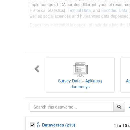
implemented). LiDA curates different types of resource
Historical Statistics),
Textual Data
, and
Encoded Data
(
well as social sciences and humanities data deposited 
Depositors interested in deposit of their data into the
Lietuvos humanitarinių ir socialinių mokslų duom
sklaidos infrastruktūra, suteikianti prieigą prie daugiau
tarptautinius standartus. LiDA įsikūręs
Kauno technolo
Prieigai prie išteklių naudojama ši
Dataverse talpykla
įvairių tipų išteklius ir jie publikuojami atskiruose kata
duomenys
ir
Koduotieji duomenys
(įskaitant Žiniasklai
mokslo ir studijų bei Lietuvos valstybės institucijų dep
Survey Data = Apklausų
Ag
talpykla, surasti ir parsisiųsti duomenis, siūlome susipa
duomenys
Depozitoriai, kurie norėtų deponuoti savo duomenis į L
Dataverses (213)
1 to 10 