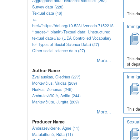
Aggregated data: historical statistics (282)
Survey data (228)
Textual data (46)
This da
<a
href="https://doi.org/10.5281/zenodo.7152218
Immigr
" target="_blank">Textual data: Unstructured
textual data</a> (LiDA Controlled Vocabulary
for Types of Social Science Data) (27)
Other social science data (27)
This da
More...
of depa
Author Name
Immigr
Žvaliauskas, Giedrius (277)
Morkevičius, Vaidas (269)
Norkus, Zenonas (245)
Ambrulevičiūtė, Aelita (244)
Markevičiūtė, Jurgita (209)
This da
More...
Producer Name
Sexual
Ambrazevičienė, Agnė (11)
Matulaitienė, Rūta (11)