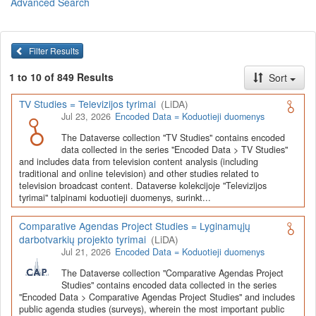
Advanced Search
Lietuvos humanitarinių ir socialinių mokslų duomenų
archyvas (LiDA)
yra virtuali skaitmeninė empirinių HSM
duomenų ir tyrimų išteklių kaupimo, ilgalaikio saugojimo ir sklaidos
Filter Results
infrastruktūra, suteikianti prieigą prie daugiau nei 600 duomenų ir
tyrimų išteklių. Visi duomenų ir tyrimų ištekliai yra dokumentuoti
1 to 10 of 849 Results
Sort
lietuvių ir anglų kalbomis pagal tarptautinius standartus. LiDA
įsikūręs
Kauno technologijos universiteto Duomenų analizės
TV Studies = Televizijos tyrimai
(LiDA)
ir archyvavimo (DAtA) centre
(
data.ktu.edu
).
Jul 23, 2026
Encoded Data = Koduotieji duomenys
Prieigai prie išteklių naudojama ši
Dataverse talpykla
(kol kas ne
The Dataverse collection "TV Studies" contains encoded
visi ištekliai prieinami, nes 2020-2029 m. vykdomas perkėlimo iš
data collected in the series "Encoded Data > TV Studies"
senosios infrastruktūros projektas). LiDA kuruoja įvairių tipų
and includes data from television content analysis (including
išteklius ir jie publikuojami atskiruose kataloguose pagal tipą:
traditional and online television) and other studies related to
television broadcast content. Dataverse kolekcijoje "Televizijos
Apklausų duomenys
,
Interviu duomenys
,
Agreguotieji duomenys
tyrimai" talpinami koduotieji duomenys, surinkt...
(įskaitant Istorinę statistiką),
Tekstiniai duomenys
ir
Koduotieji
duomenys
(įskaitant Žiniasklaidos tyrimus). Taip pat LiDA
Comparative Agendas Project Studies = Lyginamųjų
talpinami didelių nacionalinių projektų duomenys (
Didelių projektų
darbotvarkių projekto tyrimai
(LiDA)
duomenys
) ir Lietuvos aukštojo mokslo ir studijų bei Lietuvos
Jul 21, 2026
Encoded Data = Koduotieji duomenys
valstybės institucijų deponuoti socialinių ir humanitarinių mokslų
duomenų rinkiniai (
Kitų institucijų duomenys
). Norintiems
išmokti
The Dataverse collection "Comparative Agendas Project
naudotis
šia talpykla, surasti ir parsisiųsti duomenis, siūlome
Studies" contains encoded data collected in the series
"Encoded Data > Comparative Agendas Project Studies" and includes
susipažinti su
LiDA Dataverse talpyklos naudotojo vadovu
.
public agenda studies (surveys), wherein the most important public