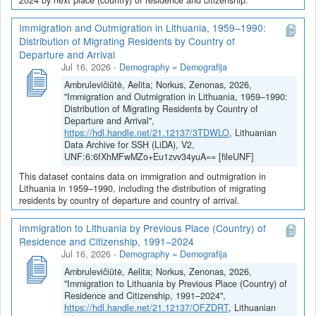
Immigration and Outmigration in Lithuania, 1959–1990:
Distribution of Migrating Residents by Country of
Departure and Arrival
Jul 16, 2026
-
Demography = Demografija
Ambrulevičiūtė, Aelita; Norkus, Zenonas, 2026,
"Immigration and Outmigration in Lithuania, 1959–1990:
Distribution of Migrating Residents by Country of
Departure and Arrival",
https://hdl.handle.net/21.12137/3TDWLO
, Lithuanian
Data Archive for SSH (LiDA), V2,
UNF:6:6fXhMFwMZo+Eu1zvv34yuA== [fileUNF]
This dataset contains data on immigration and outmigration in
Lithuania in 1959–1990, including the distribution of migrating
residents by country of departure and country of arrival.
Immigration to Lithuania by Previous Place (Country) of
Residence and Citizenship, 1991–2024
Jul 16, 2026
-
Demography = Demografija
Ambrulevičiūtė, Aelita; Norkus, Zenonas, 2026,
"Immigration to Lithuania by Previous Place (Country) of
Residence and Citizenship, 1991–2024",
https://hdl.handle.net/21.12137/OFZDRT
, Lithuanian