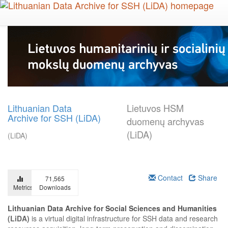
Skip
to
main
content
Lithuanian Data
Lietuvos HSM
Archive for SSH (LiDA)
duomenų archyvas
(LiDA)
(LiDA)
Contact
Share
71,565
Metrics
Downloads
Lithuanian Data Archive for Social Sciences and Humanities
(LiDA)
is a virtual digital infrastructure for SSH data and research