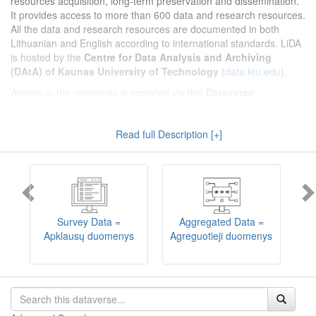
resources acquisition, long-term preservation and dissemination.
It provides access to more than 600 data and research resources.
All the data and research resources are documented in both
Lithuanian and English according to international standards. LiDA
is hosted by the
Centre for Data Analysis and Archiving
(DAtA) of Kaunas University of Technology
(
data.ktu.edu
).
Access to the resources is provided via this
Dataverse
repository
(not all the resources are available, as in 2020-2029 a
migration project from the old infrastructure is being
Read full Description [+]
implemented). LiDA curates different types of resources and they
are published into catalogues according to the type:
Survey Data
,
Interview Data
,
Aggregated Data
(including Historical Statistics),
Textual Data
, and
Encoded Data
(including News Media Studies).
Also, LiDA holds collections of data produced in large national
projets (
Large Project Data
) as well as social sciences and
humanities data deposited by Lithuanian science and higher
Survey Data =
Aggregated Data =
education institutions and Lithuanian governmental institutions
Apklausų duomenys
Agreguotieji duomenys
T
(
Data of Other Institutions
).
Depositors interested in deposit of their data into the LiDA
Dataverse repository should consult
this page
.