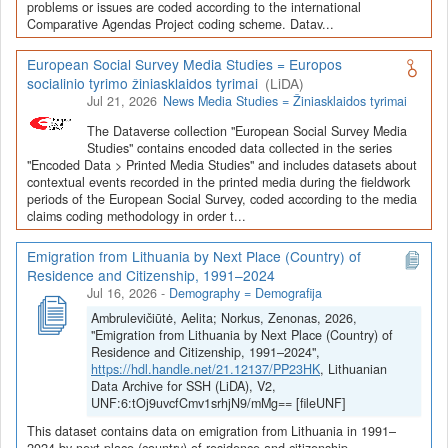
Depozitoriai, kurie norėtų deponuoti savo duomenis į LiDA
problems or issues are coded according to the international
Comparative Agendas Project coding scheme. Datav...
Dataverse talpyklą, turėtų susipažinti su informacija
šiame
puslapyje
.
European Social Survey Media Studies = Europos
socialinio tyrimo žiniasklaidos tyrimai
(LiDA)
Jul 21, 2026
News Media Studies = Žiniasklaidos tyrimai
The Dataverse collection "European Social Survey Media
Studies" contains encoded data collected in the series
"Encoded Data > Printed Media Studies" and includes datasets about
contextual events recorded in the printed media during the fieldwork
periods of the European Social Survey, coded according to the media
claims coding methodology in order t...
Emigration from Lithuania by Next Place (Country) of
Residence and Citizenship, 1991–2024
Jul 16, 2026
-
Demography = Demografija
Ambrulevičiūtė, Aelita; Norkus, Zenonas, 2026,
"Emigration from Lithuania by Next Place (Country) of
Residence and Citizenship, 1991–2024",
https://hdl.handle.net/21.12137/PP23HK
, Lithuanian
Data Archive for SSH (LiDA), V2,
UNF:6:tOj9uvcfCmv1srhjN9/mMg== [fileUNF]
This dataset contains data on emigration from Lithuania in 1991–
2024 by next place (country) of residence and citizenship.