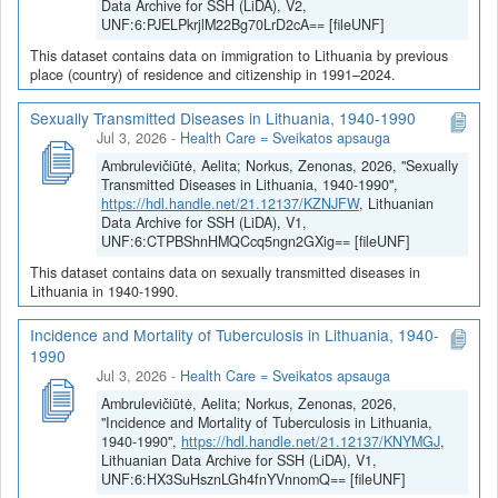
Data Archive for SSH (LiDA), V2,
UNF:6:PJELPkrjlM22Bg70LrD2cA== [fileUNF]
This dataset contains data on immigration to Lithuania by previous
place (country) of residence and citizenship in 1991–2024.
Sexually Transmitted Diseases in Lithuania, 1940-1990
Jul 3, 2026
-
Health Care = Sveikatos apsauga
Ambrulevičiūtė, Aelita; Norkus, Zenonas, 2026, "Sexually
Transmitted Diseases in Lithuania, 1940-1990",
https://hdl.handle.net/21.12137/KZNJFW
, Lithuanian
Data Archive for SSH (LiDA), V1,
UNF:6:CTPBShnHMQCcq5ngn2GXig== [fileUNF]
This dataset contains data on sexually transmitted diseases in
Lithuania in 1940-1990.
Incidence and Mortality of Tuberculosis in Lithuania, 1940-
1990
Jul 3, 2026
-
Health Care = Sveikatos apsauga
Ambrulevičiūtė, Aelita; Norkus, Zenonas, 2026,
"Incidence and Mortality of Tuberculosis in Lithuania,
1940-1990",
https://hdl.handle.net/21.12137/KNYMGJ
,
Lithuanian Data Archive for SSH (LiDA), V1,
UNF:6:HX3SuHsznLGh4fnYVnnomQ== [fileUNF]