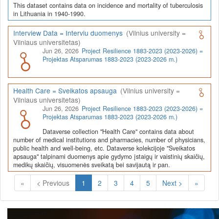
This dataset contains data on incidence and mortality of tuberculosis
in Lithuania in 1940-1990.
Interview Data = Interviu duomenys
(Vilnius university =
Vilniaus universitetas)
Jun 26, 2026
Project Resilience 1883-2023 (2023-2026) =
Projektas Atsparumas 1883-2023 (2023-2026 m.)
Health Care = Sveikatos apsauga
(Vilnius university =
Vilniaus universitetas)
Jun 26, 2026
Project Resilience 1883-2023 (2023-2026) =
Projektas Atsparumas 1883-2023 (2023-2026 m.)
Dataverse collection "Health Care" contains data about
number of medical institutions and pharmacies, number of physicians,
public health and well-being, etc. Dataverse kolekcijoje "Sveikatos
apsauga" talpinami duomenys apie gydymo įstaigų ir vaistinių skaičių,
medikų skaičių, visuomenės sveikatą bei savijautą ir pan.
(Current)
«
< Previous
1
2
3
4
5
Next >
»