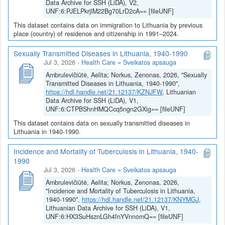
Data Archive for SSH (LiDA), V2,
UNF:6:PJELPkrjlM22Bg70LrD2cA== [fileUNF]
This dataset contains data on immigration to Lithuania by previous
place (country) of residence and citizenship in 1991–2024.
Sexually Transmitted Diseases in Lithuania, 1940-1990
Jul 3, 2026
-
Health Care = Sveikatos apsauga
Ambrulevičiūtė, Aelita; Norkus, Zenonas, 2026, "Sexually
Transmitted Diseases in Lithuania, 1940-1990",
https://hdl.handle.net/21.12137/KZNJFW
, Lithuanian
Data Archive for SSH (LiDA), V1,
UNF:6:CTPBShnHMQCcq5ngn2GXig== [fileUNF]
This dataset contains data on sexually transmitted diseases in
Lithuania in 1940-1990.
Incidence and Mortality of Tuberculosis in Lithuania, 1940-
1990
Jul 3, 2026
-
Health Care = Sveikatos apsauga
Ambrulevičiūtė, Aelita; Norkus, Zenonas, 2026,
"Incidence and Mortality of Tuberculosis in Lithuania,
1940-1990",
https://hdl.handle.net/21.12137/KNYMGJ
,
Lithuanian Data Archive for SSH (LiDA), V1,
UNF:6:HX3SuHsznLGh4fnYVnnomQ== [fileUNF]