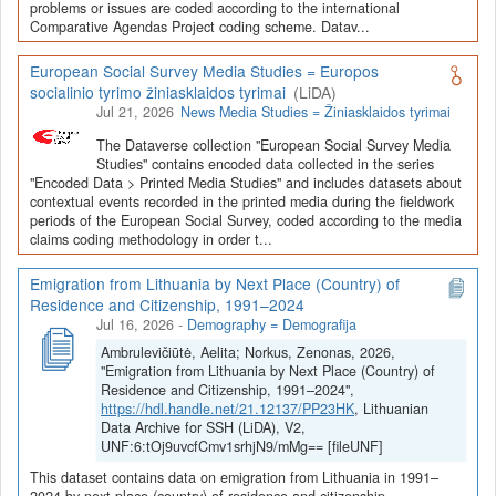
Depozitoriai, kurie norėtų deponuoti savo duomenis į LiDA
problems or issues are coded according to the international
Comparative Agendas Project coding scheme. Datav...
Dataverse talpyklą, turėtų susipažinti su informacija
šiame
puslapyje
.
European Social Survey Media Studies = Europos
socialinio tyrimo žiniasklaidos tyrimai
(LiDA)
Jul 21, 2026
News Media Studies = Žiniasklaidos tyrimai
The Dataverse collection "European Social Survey Media
Studies" contains encoded data collected in the series
"Encoded Data > Printed Media Studies" and includes datasets about
contextual events recorded in the printed media during the fieldwork
periods of the European Social Survey, coded according to the media
claims coding methodology in order t...
Emigration from Lithuania by Next Place (Country) of
Residence and Citizenship, 1991–2024
Jul 16, 2026
-
Demography = Demografija
Ambrulevičiūtė, Aelita; Norkus, Zenonas, 2026,
"Emigration from Lithuania by Next Place (Country) of
Residence and Citizenship, 1991–2024",
https://hdl.handle.net/21.12137/PP23HK
, Lithuanian
Data Archive for SSH (LiDA), V2,
UNF:6:tOj9uvcfCmv1srhjN9/mMg== [fileUNF]
This dataset contains data on emigration from Lithuania in 1991–
2024 by next place (country) of residence and citizenship.