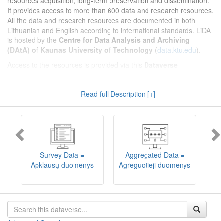
resources acquisition, long-term preservation and dissemination.
It provides access to more than 600 data and research resources.
All the data and research resources are documented in both
Lithuanian and English according to international standards. LiDA
is hosted by the
Centre for Data Analysis and Archiving
(DAtA) of Kaunas University of Technology
(
data.ktu.edu
).
Access to the resources is provided via this
Dataverse
repository
(not all the resources are available, as in 2020-2029 a
migration project from the old infrastructure is being
Read full Description [+]
implemented). LiDA curates different types of resources and they
are published into catalogues according to the type:
Survey Data
,
Interview Data
,
Aggregated Data
(including Historical Statistics),
Textual Data
, and
Encoded Data
(including News Media Studies).
Also, LiDA holds collections of data produced in large national
projets (
Large Project Data
) as well as social sciences and
humanities data deposited by Lithuanian science and higher
Survey Data =
Aggregated Data =
education institutions and Lithuanian governmental institutions
Apklausų duomenys
Agreguotieji duomenys
T
(
Data of Other Institutions
).
Depositors interested in deposit of their data into the LiDA
Dataverse repository should consult
this page
.