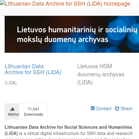
Skip
to
main
content
Lithuanian Data
Lietuvos HSM
Archive for SSH (LiDA)
duomenų archyvas
(LiDA)
(LiDA)
Contact
Share
71,541
Metrics
Downloads
Lithuanian Data Archive for Social Sciences and Humanities
(LiDA)
is a virtual digital infrastructure for SSH data and research