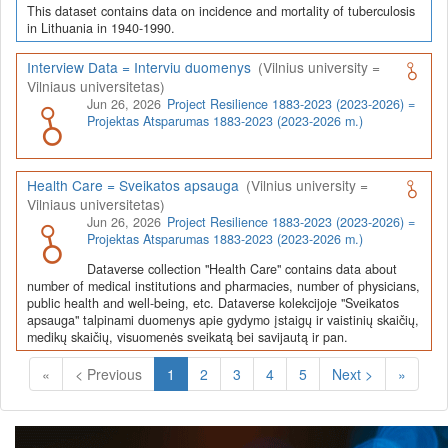
This dataset contains data on incidence and mortality of tuberculosis
in Lithuania in 1940-1990.
Interview Data = Interviu duomenys
(Vilnius university =
Vilniaus universitetas)
Jun 26, 2026
Project Resilience 1883-2023 (2023-2026) =
Projektas Atsparumas 1883-2023 (2023-2026 m.)
Health Care = Sveikatos apsauga
(Vilnius university =
Vilniaus universitetas)
Jun 26, 2026
Project Resilience 1883-2023 (2023-2026) =
Projektas Atsparumas 1883-2023 (2023-2026 m.)
Dataverse collection "Health Care" contains data about
number of medical institutions and pharmacies, number of physicians,
public health and well-being, etc. Dataverse kolekcijoje "Sveikatos
apsauga" talpinami duomenys apie gydymo įstaigų ir vaistinių skaičių,
medikų skaičių, visuomenės sveikatą bei savijautą ir pan.
(Current)
«
< Previous
1
2
3
4
5
Next >
»