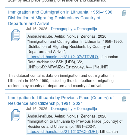
Immigration and Outmigration in Lithuania, 1959–1990:
Distribution of Migrating Residents by Country of
Departure and Arrival
Jul 16, 2026
-
Demography = Demografija
Ambrulevičiūtė, Aelita; Norkus, Zenonas, 2026,
"Immigration and Outmigration in Lithuania, 1959–1990:
Distribution of Migrating Residents by Country of
Departure and Arrival",
https://hdl.handle.net/21.12137/3TDWLO
, Lithuanian
Data Archive for SSH (LiDA), V2,
UNF:6:6fXhMFwMZo+Eu1zvv34yuA== [fileUNF]
This dataset contains data on immigration and outmigration in
Lithuania in 1959–1990, including the distribution of migrating
residents by country of departure and country of arrival.
Immigration to Lithuania by Previous Place (Country) of
Residence and Citizenship, 1991–2024
Jul 16, 2026
-
Demography = Demografija
Ambrulevičiūtė, Aelita; Norkus, Zenonas, 2026,
"Immigration to Lithuania by Previous Place (Country) of
Residence and Citizenship, 1991–2024",
https://hdl.handle.net/21.12137/OFZDRT
, Lithuanian