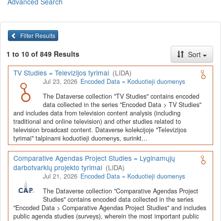
Advanced Search
Lietuvos humanitarinių ir socialinių mokslų duomenų
archyvas (LiDA)
yra virtuali skaitmeninė empirinių HSM
duomenų ir tyrimų išteklių kaupimo, ilgalaikio saugojimo ir sklaidos
Filter Results
infrastruktūra, suteikianti prieigą prie daugiau nei 600 duomenų ir
tyrimų išteklių. Visi duomenų ir tyrimų ištekliai yra dokumentuoti
1 to 10 of 849 Results
Sort
lietuvių ir anglų kalbomis pagal tarptautinius standartus. LiDA
įsikūręs
Kauno technologijos universiteto Duomenų analizės
TV Studies = Televizijos tyrimai
(LiDA)
ir archyvavimo (DAtA) centre
(
data.ktu.edu
).
Jul 23, 2026
Encoded Data = Koduotieji duomenys
Prieigai prie išteklių naudojama ši
Dataverse talpykla
(kol kas ne
The Dataverse collection "TV Studies" contains encoded
visi ištekliai prieinami, nes 2020-2029 m. vykdomas perkėlimo iš
data collected in the series "Encoded Data > TV Studies"
senosios infrastruktūros projektas). LiDA kuruoja įvairių tipų
and includes data from television content analysis (including
išteklius ir jie publikuojami atskiruose kataloguose pagal tipą:
traditional and online television) and other studies related to
television broadcast content. Dataverse kolekcijoje "Televizijos
Apklausų duomenys
,
Interviu duomenys
,
Agreguotieji duomenys
tyrimai" talpinami koduotieji duomenys, surinkt...
(įskaitant Istorinę statistiką),
Tekstiniai duomenys
ir
Koduotieji
duomenys
(įskaitant Žiniasklaidos tyrimus). Taip pat LiDA
Comparative Agendas Project Studies = Lyginamųjų
talpinami didelių nacionalinių projektų duomenys (
Didelių projektų
darbotvarkių projekto tyrimai
(LiDA)
duomenys
) ir Lietuvos aukštojo mokslo ir studijų bei Lietuvos
Jul 21, 2026
Encoded Data = Koduotieji duomenys
valstybės institucijų deponuoti socialinių ir humanitarinių mokslų
duomenų rinkiniai (
Kitų institucijų duomenys
). Norintiems
išmokti
The Dataverse collection "Comparative Agendas Project
naudotis
šia talpykla, surasti ir parsisiųsti duomenis, siūlome
Studies" contains encoded data collected in the series
"Encoded Data > Comparative Agendas Project Studies" and includes
susipažinti su
LiDA Dataverse talpyklos naudotojo vadovu
.
public agenda studies (surveys), wherein the most important public