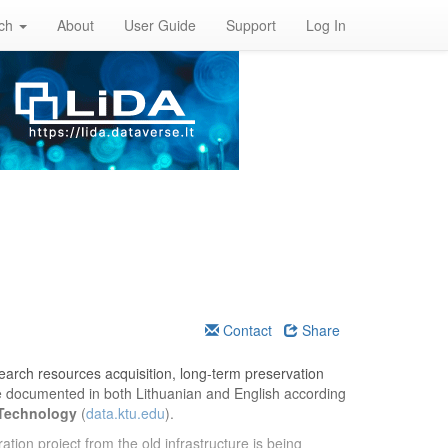
rch
About
User Guide
Support
Log In
Contact
Share
esearch resources acquisition, long-term preservation
re documented in both Lithuanian and English according
 Technology
(
data.ktu.edu
).
ation project from the old infrastructure is being