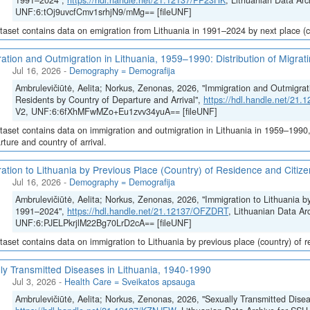
1991–2024",
https://hdl.handle.net/21.12137/PP23HK
, Lithuanian Data Arc
UNF:6:tOj9uvcfCmv1srhjN9/mMg== [fileUNF]
taset contains data on emigration from Lithuania in 1991–2024 by next place (co
ation and Outmigration in Lithuania, 1959–1990: Distribution of Migrat
Jul 16, 2026
-
Demography = Demografija
Ambrulevičiūtė, Aelita; Norkus, Zenonas, 2026, "Immigration and Outmigrati
Residents by Country of Departure and Arrival",
https://hdl.handle.net/21
V2, UNF:6:6fXhMFwMZo+Eu1zvv34yuA== [fileUNF]
taset contains data on immigration and outmigration in Lithuania in 1959–1990, i
rture and country of arrival.
ation to Lithuania by Previous Place (Country) of Residence and Citi
Jul 16, 2026
-
Demography = Demografija
Ambrulevičiūtė, Aelita; Norkus, Zenonas, 2026, "Immigration to Lithuania b
1991–2024",
https://hdl.handle.net/21.12137/OFZDRT
, Lithuanian Data Ar
UNF:6:PJELPkrjlM22Bg70LrD2cA== [fileUNF]
taset contains data on immigration to Lithuania by previous place (country) of 
ly Transmitted Diseases in Lithuania, 1940-1990
Jul 3, 2026
-
Health Care = Sveikatos apsauga
Ambrulevičiūtė, Aelita; Norkus, Zenonas, 2026, "Sexually Transmitted Disea