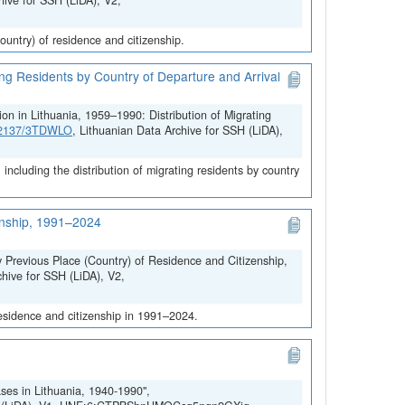
hive for SSH (LiDA), V2,
untry) of residence and citizenship.
ing Residents by Country of Departure and Arrival
on in Lithuania, 1959–1990: Distribution of Migrating
.12137/3TDWLO
, Lithuanian Data Archive for SSH (LiDA),
ncluding the distribution of migrating residents by country
zenship, 1991–2024
y Previous Place (Country) of Residence and Citizenship,
chive for SSH (LiDA), V2,
residence and citizenship in 1991–2024.
ses in Lithuania, 1940-1990",