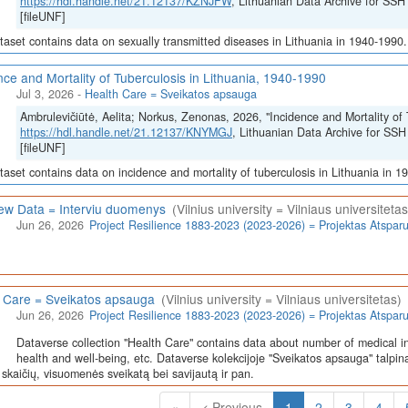
https://hdl.handle.net/21.12137/KZNJFW
, Lithuanian Data Archive for 
[fileUNF]
taset contains data on sexually transmitted diseases in Lithuania in 1940-1990.
nce and Mortality of Tuberculosis in Lithuania, 1940-1990
Jul 3, 2026
-
Health Care = Sveikatos apsauga
Ambrulevičiūtė, Aelita; Norkus, Zenonas, 2026, "Incidence and Mortality of 
https://hdl.handle.net/21.12137/KNYMGJ
, Lithuanian Data Archive for 
[fileUNF]
taset contains data on incidence and mortality of tuberculosis in Lithuania in 1
iew Data = Interviu duomenys
(Vilnius university = Vilniaus universitetas
Jun 26, 2026
Project Resilience 1883-2023 (2023-2026) = Projektas Atspa
 Care = Sveikatos apsauga
(Vilnius university = Vilniaus universitetas)
Jun 26, 2026
Project Resilience 1883-2023 (2023-2026) = Projektas Atspa
Dataverse collection "Health Care" contains data about number of medical in
health and well-being, etc. Dataverse kolekcijoje "Sveikatos apsauga" talpin
skaičių, visuomenės sveikatą bei savijautą ir pan.
(Current)
«
< Previous
1
2
3
4