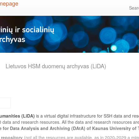
Sea
Lietuvos HSM duomenų archyvas (LiDA)
umanities (LiDA)
is a virtual digital infrastructure for SSH data and r
0 data and research resources. All the data and research resources a
e for Data Analysis and Archiving (DAtA) of Kaunas University of
 repository
(not all the resources are available, as in 2020-2029 a migr