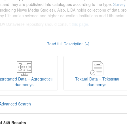
s and they are published into catalogues according to the type:
Survey
including News Media Studies). Also, LiDA holds collections of data prod
by Lithuanian science and higher education institutions and Lithuanian 
 LiDA Dataverse repository should consult
this page
.
enų archyvas (LiDA)
yra virtuali skaitmeninė empirinių HSM duomenų ir 
Read full Description [+]
 nei 600 duomenų ir tyrimų išteklių. Visi duomenų ir tyrimų ištekliai yra
gijos universiteto Duomenų analizės ir archyvavimo (DAtA) cent
(kol kas ne visi ištekliai prieinami, nes 2020-2029 m. vykdomas perkėlim
loguose pagal tipą:
Apklausų duomenys
,
Interviu duomenys
,
Agreguotiej
dos tyrimus). Taip pat LiDA talpinami didelių nacionalinių projektų duom
onuoti socialinių ir humanitarinių mokslų duomenų rinkiniai (
Kitų instituc
gregated Data = Agreguotieji
Textual Data = Tekstiniai
žinti su
LiDA Dataverse talpyklos naudotojo vadovu
.
duomenys
duomenys
iDA Dataverse talpyklą, turėtų susipažinti su informacija
šiame puslapy
Advanced Search
of 849 Results