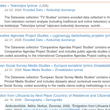
dies = Televizijos tyrimai
(LiDA)
Jul 23, 2026
Encoded Data = Koduotieji duomenys
The Dataverse collection "TV Studies" contains encoded data collected in t
from television content analysis (including traditional and online television) 
se kolekcijoje "Televizijos tyrimai" talpinami koduotieji duomenys, surinkt...
ative Agendas Project Studies = Lyginamųjų darbotvarkių projekto tyr
Jul 21, 2026
Encoded Data = Koduotieji duomenys
The Dataverse collection "Comparative Agendas Project Studies" contains e
Comparative Agendas Project Studies" and includes public agenda studies (s
are coded according to the international Comparative Agendas Project coding s
an Social Survey Media Studies = Europos socialinio tyrimo žiniasklaid
Jul 21, 2026
News Media Studies = Žiniasklaidos tyrimai
The Dataverse collection "European Social Survey Media Studies" contains 
Printed Media Studies" and includes datasets about contextual events record
n Social Survey, coded according to the media claims coding methodology in or
tion from Lithuania by Next Place (Country) of Residence and Citizen
Jul 16, 2026
-
Demography = Demografija
Ambrulevičiūtė, Aelita; Norkus, Zenonas, 2026, "Emigration from Lithuania 