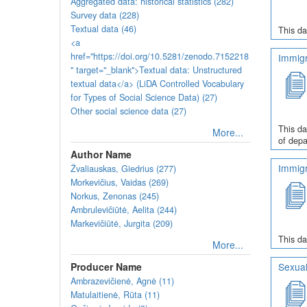
Aggregated data: historical statistics (282)
Survey data (228)
Textual data (46)
This da
<a
href="https://doi.org/10.5281/zenodo.7152218
Immigr
" target="_blank">Textual data: Unstructured
textual data</a> (LiDA Controlled Vocabulary
for Types of Social Science Data) (27)
Other social science data (27)
This da
More...
of depa
Author Name
Immigr
Žvaliauskas, Giedrius (277)
Morkevičius, Vaidas (269)
Norkus, Zenonas (245)
Ambrulevičiūtė, Aelita (244)
Markevičiūtė, Jurgita (209)
This da
More...
Producer Name
Sexual
Ambrazevičienė, Agnė (11)
Matulaitienė, Rūta (11)