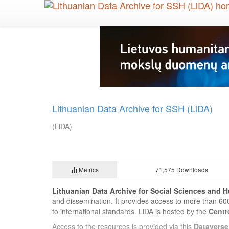
Skip
to
main
content
Lithuanian Data Archive for SSH (LiDA)
(LiDA)
Metrics
71,575 Downloads
Lithuanian Data Archive for Social Sciences and H
and dissemination. It provides access to more than 60
to international standards. LiDA is hosted by the
Centr
Access to the resources is provided via this
Dataverse