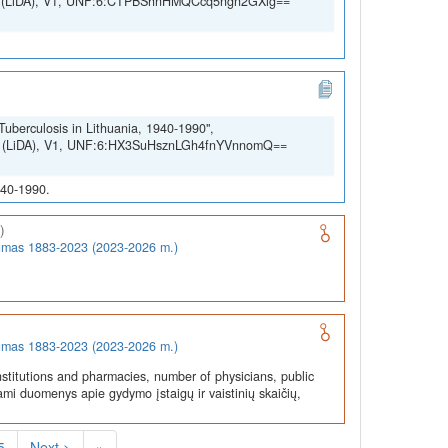
SSH (LiDA), V1, UNF:6:CTPBShnHMQCcq5ngn2GXig==
Tuberculosis in Lithuania, 1940-1990",
SSH (LiDA), V1, UNF:6:HX3SuHsznLGh4fnYVnnomQ==
940-1990.
)
rumas 1883-2023 (2023-2026 m.)
rumas 1883-2023 (2023-2026 m.)
stitutions and pharmacies, number of physicians, public
ami duomenys apie gydymo įstaigų ir vaistinių skaičių,
5
Next >
»