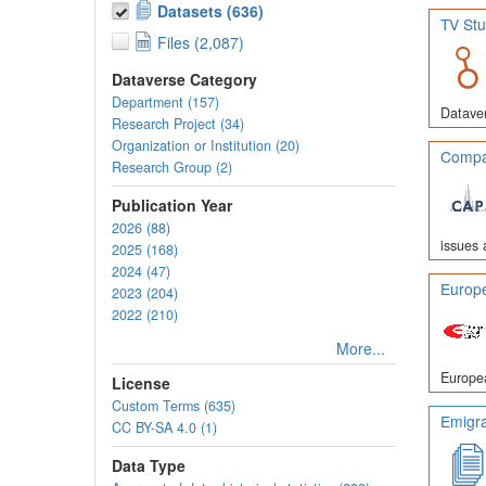
Datasets (636)
TV Stu
Files (2,087)
Dataverse Category
Department (157)
Dataver
Research Project (34)
Organization or Institution (20)
Compar
Research Group (2)
Publication Year
2026 (88)
issues 
2025 (168)
2024 (47)
Europe
2023 (204)
2022 (210)
More...
Europea
License
Custom Terms (635)
Emigra
CC BY-SA 4.0 (1)
Data Type