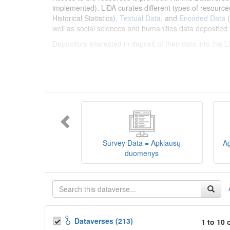
implemented). LiDA curates different types of resource
Historical Statistics),
Textual Data
, and
Encoded Data
(
well as social sciences and humanities data deposited 
Depositors interested in deposit of their data into the
Lietuvos humanitarinių ir socialinių mokslų duom
sklaidos infrastruktūra, suteikianti prieigą prie daugiau
tarptautinius standartus. LiDA įsikūręs
Kauno technolo
Prieigai prie išteklių naudojama ši
Dataverse talpykla
įvairių tipų išteklius ir jie publikuojami atskiruose kata
duomenys
ir
Koduotieji duomenys
(įskaitant Žiniasklai
mokslo ir studijų bei Lietuvos valstybės institucijų dep
Survey Data = Apklausų
Ag
talpykla, surasti ir parsisiųsti duomenis, siūlome susipa
duomenys
Depozitoriai, kurie norėtų deponuoti savo duomenis į L
Dataverses (213)
1 to 10 