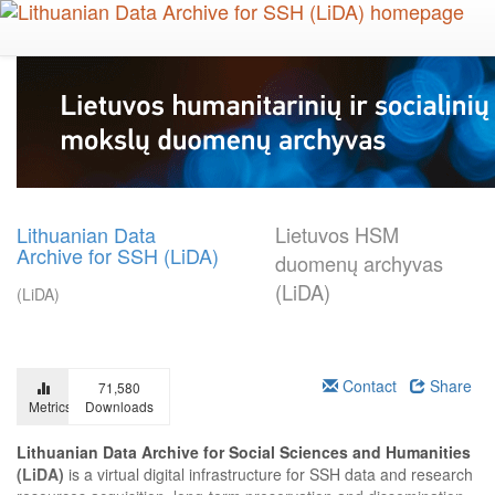
Skip
to
main
content
Lithuanian Data
Lietuvos HSM
Archive for SSH (LiDA)
duomenų archyvas
(LiDA)
(LiDA)
Contact
Share
71,580
Metrics
Downloads
Lithuanian Data Archive for Social Sciences and Humanities
(LiDA)
is a virtual digital infrastructure for SSH data and research