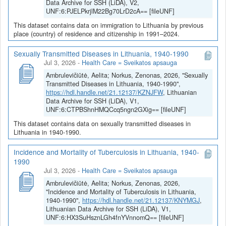
Data Archive for SSH (LiDA), V2,
UNF:6:PJELPkrjlM22Bg70LrD2cA== [fileUNF]
This dataset contains data on immigration to Lithuania by previous
place (country) of residence and citizenship in 1991–2024.
Sexually Transmitted Diseases in Lithuania, 1940-1990
Jul 3, 2026
-
Health Care = Sveikatos apsauga
Ambrulevičiūtė, Aelita; Norkus, Zenonas, 2026, "Sexually
Transmitted Diseases in Lithuania, 1940-1990",
https://hdl.handle.net/21.12137/KZNJFW
, Lithuanian
Data Archive for SSH (LiDA), V1,
UNF:6:CTPBShnHMQCcq5ngn2GXig== [fileUNF]
This dataset contains data on sexually transmitted diseases in
Lithuania in 1940-1990.
Incidence and Mortality of Tuberculosis in Lithuania, 1940-
1990
Jul 3, 2026
-
Health Care = Sveikatos apsauga
Ambrulevičiūtė, Aelita; Norkus, Zenonas, 2026,
"Incidence and Mortality of Tuberculosis in Lithuania,
1940-1990",
https://hdl.handle.net/21.12137/KNYMGJ
,
Lithuanian Data Archive for SSH (LiDA), V1,
UNF:6:HX3SuHsznLGh4fnYVnnomQ== [fileUNF]