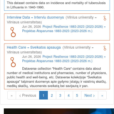
This dataset contains data on incidence and mortality of tuberculosis
in Lithuania in 1940-1990.
Interview Data = Interviu duomenys
(Vilnius university =
Vilniaus universitetas)
Jun 26, 2026
Project Resilience 1883-2023 (2023-2026) =
Projektas Atsparumas 1883-2023 (2023-2026 m.)
Health Care = Sveikatos apsauga
(Vilnius university =
Vilniaus universitetas)
Jun 26, 2026
Project Resilience 1883-2023 (2023-2026) =
Projektas Atsparumas 1883-2023 (2023-2026 m.)
Dataverse collection "Health Care" contains data about
number of medical institutions and pharmacies, number of physicians,
public health and well-being, etc. Dataverse kolekcijoje "Sveikatos
apsauga" talpinami duomenys apie gydymo įstaigų ir vaistinių skaičių,
medikų skaičių, visuomenės sveikatą bei savijautą ir pan.
(Current)
«
< Previous
1
2
3
4
5
Next >
»