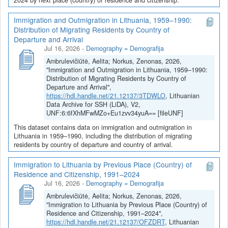
Immigration and Outmigration in Lithuania, 1959–1990:
Distribution of Migrating Residents by Country of
Departure and Arrival
Jul 16, 2026
-
Demography = Demografija
Ambrulevičiūtė, Aelita; Norkus, Zenonas, 2026,
"Immigration and Outmigration in Lithuania, 1959–1990:
Distribution of Migrating Residents by Country of
Departure and Arrival",
https://hdl.handle.net/21.12137/3TDWLO
, Lithuanian
Data Archive for SSH (LiDA), V2,
UNF:6:6fXhMFwMZo+Eu1zvv34yuA== [fileUNF]
This dataset contains data on immigration and outmigration in
Lithuania in 1959–1990, including the distribution of migrating
residents by country of departure and country of arrival.
Immigration to Lithuania by Previous Place (Country) of
Residence and Citizenship, 1991–2024
Jul 16, 2026
-
Demography = Demografija
Ambrulevičiūtė, Aelita; Norkus, Zenonas, 2026,
"Immigration to Lithuania by Previous Place (Country) of
Residence and Citizenship, 1991–2024",
https://hdl.handle.net/21.12137/OFZDRT
, Lithuanian