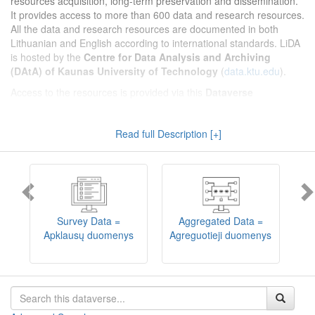
resources acquisition, long-term preservation and dissemination.
It provides access to more than 600 data and research resources.
All the data and research resources are documented in both
Lithuanian and English according to international standards. LiDA
is hosted by the
Centre for Data Analysis and Archiving
(DAtA) of Kaunas University of Technology
(
data.ktu.edu
).
Access to the resources is provided via this
Dataverse
repository
(not all the resources are available, as in 2020-2029 a
migration project from the old infrastructure is being
Read full Description [+]
implemented). LiDA curates different types of resources and they
are published into catalogues according to the type:
Survey Data
,
Interview Data
,
Aggregated Data
(including Historical Statistics),
Textual Data
, and
Encoded Data
(including News Media Studies).
Also, LiDA holds collections of data produced in large national
projets (
Large Project Data
) as well as social sciences and
humanities data deposited by Lithuanian science and higher
Survey Data =
Aggregated Data =
education institutions and Lithuanian governmental institutions
Apklausų duomenys
Agreguotieji duomenys
T
(
Data of Other Institutions
).
Depositors interested in deposit of their data into the LiDA
Dataverse repository should consult
this page
.