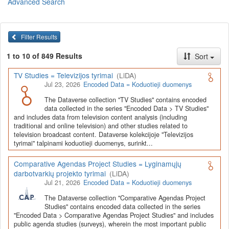
Advanced Search
Lietuvos humanitarinių ir socialinių mokslų duomenų
archyvas (LiDA)
yra virtuali skaitmeninė empirinių HSM
duomenų ir tyrimų išteklių kaupimo, ilgalaikio saugojimo ir sklaidos
Filter Results
infrastruktūra, suteikianti prieigą prie daugiau nei 600 duomenų ir
tyrimų išteklių. Visi duomenų ir tyrimų ištekliai yra dokumentuoti
1 to 10 of 849 Results
Sort
lietuvių ir anglų kalbomis pagal tarptautinius standartus. LiDA
įsikūręs
Kauno technologijos universiteto Duomenų analizės
TV Studies = Televizijos tyrimai
(LiDA)
ir archyvavimo (DAtA) centre
(
data.ktu.edu
).
Jul 23, 2026
Encoded Data = Koduotieji duomenys
Prieigai prie išteklių naudojama ši
Dataverse talpykla
(kol kas ne
The Dataverse collection "TV Studies" contains encoded
visi ištekliai prieinami, nes 2020-2029 m. vykdomas perkėlimo iš
data collected in the series "Encoded Data > TV Studies"
senosios infrastruktūros projektas). LiDA kuruoja įvairių tipų
and includes data from television content analysis (including
išteklius ir jie publikuojami atskiruose kataloguose pagal tipą:
traditional and online television) and other studies related to
television broadcast content. Dataverse kolekcijoje "Televizijos
Apklausų duomenys
,
Interviu duomenys
,
Agreguotieji duomenys
tyrimai" talpinami koduotieji duomenys, surinkt...
(įskaitant Istorinę statistiką),
Tekstiniai duomenys
ir
Koduotieji
duomenys
(įskaitant Žiniasklaidos tyrimus). Taip pat LiDA
Comparative Agendas Project Studies = Lyginamųjų
talpinami didelių nacionalinių projektų duomenys (
Didelių projektų
darbotvarkių projekto tyrimai
(LiDA)
duomenys
) ir Lietuvos aukštojo mokslo ir studijų bei Lietuvos
Jul 21, 2026
Encoded Data = Koduotieji duomenys
valstybės institucijų deponuoti socialinių ir humanitarinių mokslų
duomenų rinkiniai (
Kitų institucijų duomenys
). Norintiems
išmokti
The Dataverse collection "Comparative Agendas Project
naudotis
šia talpykla, surasti ir parsisiųsti duomenis, siūlome
Studies" contains encoded data collected in the series
"Encoded Data > Comparative Agendas Project Studies" and includes
susipažinti su
LiDA Dataverse talpyklos naudotojo vadovu
.
public agenda studies (surveys), wherein the most important public