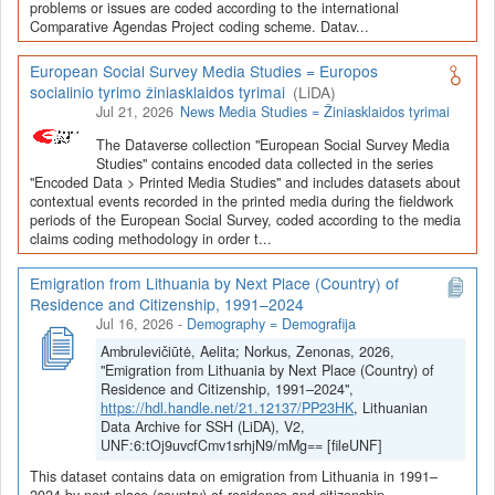
Depozitoriai, kurie norėtų deponuoti savo duomenis į LiDA
problems or issues are coded according to the international
Comparative Agendas Project coding scheme. Datav...
Dataverse talpyklą, turėtų susipažinti su informacija
šiame
puslapyje
.
European Social Survey Media Studies = Europos
socialinio tyrimo žiniasklaidos tyrimai
(LiDA)
Jul 21, 2026
News Media Studies = Žiniasklaidos tyrimai
The Dataverse collection "European Social Survey Media
Studies" contains encoded data collected in the series
"Encoded Data > Printed Media Studies" and includes datasets about
contextual events recorded in the printed media during the fieldwork
periods of the European Social Survey, coded according to the media
claims coding methodology in order t...
Emigration from Lithuania by Next Place (Country) of
Residence and Citizenship, 1991–2024
Jul 16, 2026
-
Demography = Demografija
Ambrulevičiūtė, Aelita; Norkus, Zenonas, 2026,
"Emigration from Lithuania by Next Place (Country) of
Residence and Citizenship, 1991–2024",
https://hdl.handle.net/21.12137/PP23HK
, Lithuanian
Data Archive for SSH (LiDA), V2,
UNF:6:tOj9uvcfCmv1srhjN9/mMg== [fileUNF]
This dataset contains data on emigration from Lithuania in 1991–
2024 by next place (country) of residence and citizenship.