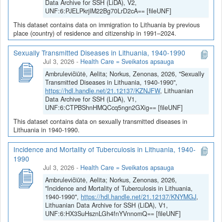
Data Archive for SSH (LiDA), V2,
UNF:6:PJELPkrjlM22Bg70LrD2cA== [fileUNF]
This dataset contains data on immigration to Lithuania by previous
place (country) of residence and citizenship in 1991–2024.
Sexually Transmitted Diseases in Lithuania, 1940-1990
Jul 3, 2026
-
Health Care = Sveikatos apsauga
Ambrulevičiūtė, Aelita; Norkus, Zenonas, 2026, "Sexually
Transmitted Diseases in Lithuania, 1940-1990",
https://hdl.handle.net/21.12137/KZNJFW
, Lithuanian
Data Archive for SSH (LiDA), V1,
UNF:6:CTPBShnHMQCcq5ngn2GXig== [fileUNF]
This dataset contains data on sexually transmitted diseases in
Lithuania in 1940-1990.
Incidence and Mortality of Tuberculosis in Lithuania, 1940-
1990
Jul 3, 2026
-
Health Care = Sveikatos apsauga
Ambrulevičiūtė, Aelita; Norkus, Zenonas, 2026,
"Incidence and Mortality of Tuberculosis in Lithuania,
1940-1990",
https://hdl.handle.net/21.12137/KNYMGJ
,
Lithuanian Data Archive for SSH (LiDA), V1,
UNF:6:HX3SuHsznLGh4fnYVnnomQ== [fileUNF]