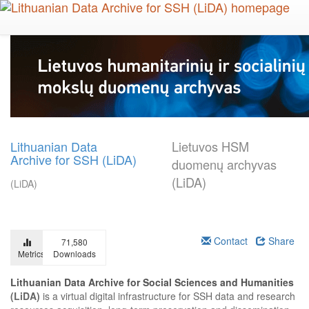
Skip
to
main
content
Lithuanian Data
Lietuvos HSM
Archive for SSH (LiDA)
duomenų archyvas
(LiDA)
(LiDA)
Contact
Share
71,580
Metrics
Downloads
Lithuanian Data Archive for Social Sciences and Humanities
(LiDA)
is a virtual digital infrastructure for SSH data and research