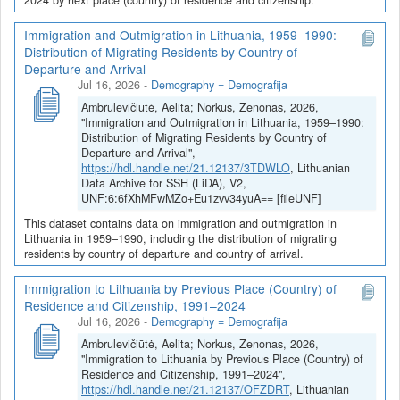
Immigration and Outmigration in Lithuania, 1959–1990:
Distribution of Migrating Residents by Country of
Departure and Arrival
Jul 16, 2026
-
Demography = Demografija
Ambrulevičiūtė, Aelita; Norkus, Zenonas, 2026,
"Immigration and Outmigration in Lithuania, 1959–1990:
Distribution of Migrating Residents by Country of
Departure and Arrival",
https://hdl.handle.net/21.12137/3TDWLO
, Lithuanian
Data Archive for SSH (LiDA), V2,
UNF:6:6fXhMFwMZo+Eu1zvv34yuA== [fileUNF]
This dataset contains data on immigration and outmigration in
Lithuania in 1959–1990, including the distribution of migrating
residents by country of departure and country of arrival.
Immigration to Lithuania by Previous Place (Country) of
Residence and Citizenship, 1991–2024
Jul 16, 2026
-
Demography = Demografija
Ambrulevičiūtė, Aelita; Norkus, Zenonas, 2026,
"Immigration to Lithuania by Previous Place (Country) of
Residence and Citizenship, 1991–2024",
https://hdl.handle.net/21.12137/OFZDRT
, Lithuanian