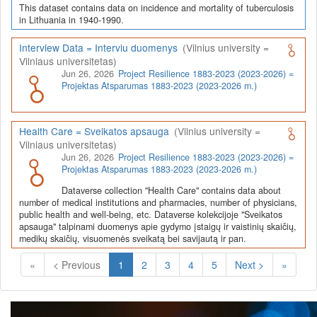
This dataset contains data on incidence and mortality of tuberculosis
in Lithuania in 1940-1990.
Interview Data = Interviu duomenys
(Vilnius university =
Vilniaus universitetas)
Jun 26, 2026
Project Resilience 1883-2023 (2023-2026) =
Projektas Atsparumas 1883-2023 (2023-2026 m.)
Health Care = Sveikatos apsauga
(Vilnius university =
Vilniaus universitetas)
Jun 26, 2026
Project Resilience 1883-2023 (2023-2026) =
Projektas Atsparumas 1883-2023 (2023-2026 m.)
Dataverse collection "Health Care" contains data about
number of medical institutions and pharmacies, number of physicians,
public health and well-being, etc. Dataverse kolekcijoje "Sveikatos
apsauga" talpinami duomenys apie gydymo įstaigų ir vaistinių skaičių,
medikų skaičių, visuomenės sveikatą bei savijautą ir pan.
(Current)
«
< Previous
1
2
3
4
5
Next >
»