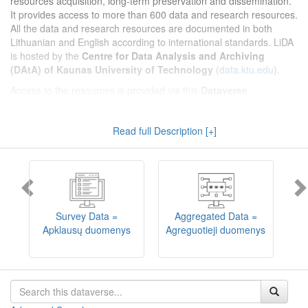
resources acquisition, long-term preservation and dissemination.
It provides access to more than 600 data and research resources.
All the data and research resources are documented in both
Lithuanian and English according to international standards. LiDA
is hosted by the
Centre for Data Analysis and Archiving
(DAtA) of Kaunas University of Technology
(
data.ktu.edu
).
Access to the resources is provided via this
Dataverse
repository
(not all the resources are available, as in 2020-2029 a
migration project from the old infrastructure is being
Read full Description [+]
implemented). LiDA curates different types of resources and they
are published into catalogues according to the type:
Survey Data
,
Interview Data
,
Aggregated Data
(including Historical Statistics),
Textual Data
, and
Encoded Data
(including News Media Studies).
Also, LiDA holds collections of data produced in large national
projets (
Large Project Data
) as well as social sciences and
humanities data deposited by Lithuanian science and higher
Survey Data =
Aggregated Data =
education institutions and Lithuanian governmental institutions
Apklausų duomenys
Agreguotieji duomenys
T
(
Data of Other Institutions
).
Depositors interested in deposit of their data into the LiDA
Dataverse repository should consult
this page
.