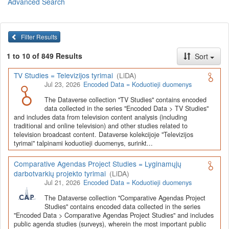
Advanced Search
Lietuvos humanitarinių ir socialinių mokslų duomenų
archyvas (LiDA)
yra virtuali skaitmeninė empirinių HSM
duomenų ir tyrimų išteklių kaupimo, ilgalaikio saugojimo ir sklaidos
Filter Results
infrastruktūra, suteikianti prieigą prie daugiau nei 600 duomenų ir
tyrimų išteklių. Visi duomenų ir tyrimų ištekliai yra dokumentuoti
1 to 10 of 849 Results
Sort
lietuvių ir anglų kalbomis pagal tarptautinius standartus. LiDA
įsikūręs
Kauno technologijos universiteto Duomenų analizės
TV Studies = Televizijos tyrimai
(LiDA)
ir archyvavimo (DAtA) centre
(
data.ktu.edu
).
Jul 23, 2026
Encoded Data = Koduotieji duomenys
Prieigai prie išteklių naudojama ši
Dataverse talpykla
(kol kas ne
The Dataverse collection "TV Studies" contains encoded
visi ištekliai prieinami, nes 2020-2029 m. vykdomas perkėlimo iš
data collected in the series "Encoded Data > TV Studies"
senosios infrastruktūros projektas). LiDA kuruoja įvairių tipų
and includes data from television content analysis (including
išteklius ir jie publikuojami atskiruose kataloguose pagal tipą:
traditional and online television) and other studies related to
television broadcast content. Dataverse kolekcijoje "Televizijos
Apklausų duomenys
,
Interviu duomenys
,
Agreguotieji duomenys
tyrimai" talpinami koduotieji duomenys, surinkt...
(įskaitant Istorinę statistiką),
Tekstiniai duomenys
ir
Koduotieji
duomenys
(įskaitant Žiniasklaidos tyrimus). Taip pat LiDA
Comparative Agendas Project Studies = Lyginamųjų
talpinami didelių nacionalinių projektų duomenys (
Didelių projektų
darbotvarkių projekto tyrimai
(LiDA)
duomenys
) ir Lietuvos aukštojo mokslo ir studijų bei Lietuvos
Jul 21, 2026
Encoded Data = Koduotieji duomenys
valstybės institucijų deponuoti socialinių ir humanitarinių mokslų
duomenų rinkiniai (
Kitų institucijų duomenys
). Norintiems
išmokti
The Dataverse collection "Comparative Agendas Project
naudotis
šia talpykla, surasti ir parsisiųsti duomenis, siūlome
Studies" contains encoded data collected in the series
"Encoded Data > Comparative Agendas Project Studies" and includes
susipažinti su
LiDA Dataverse talpyklos naudotojo vadovu
.
public agenda studies (surveys), wherein the most important public