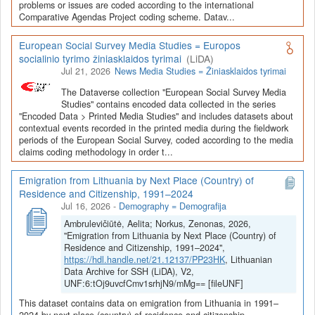
Depozitoriai, kurie norėtų deponuoti savo duomenis į LiDA
problems or issues are coded according to the international
Comparative Agendas Project coding scheme. Datav...
Dataverse talpyklą, turėtų susipažinti su informacija
šiame
puslapyje
.
European Social Survey Media Studies = Europos
socialinio tyrimo žiniasklaidos tyrimai
(LiDA)
Jul 21, 2026
News Media Studies = Žiniasklaidos tyrimai
The Dataverse collection "European Social Survey Media
Studies" contains encoded data collected in the series
"Encoded Data > Printed Media Studies" and includes datasets about
contextual events recorded in the printed media during the fieldwork
periods of the European Social Survey, coded according to the media
claims coding methodology in order t...
Emigration from Lithuania by Next Place (Country) of
Residence and Citizenship, 1991–2024
Jul 16, 2026
-
Demography = Demografija
Ambrulevičiūtė, Aelita; Norkus, Zenonas, 2026,
"Emigration from Lithuania by Next Place (Country) of
Residence and Citizenship, 1991–2024",
https://hdl.handle.net/21.12137/PP23HK
, Lithuanian
Data Archive for SSH (LiDA), V2,
UNF:6:tOj9uvcfCmv1srhjN9/mMg== [fileUNF]
This dataset contains data on emigration from Lithuania in 1991–
2024 by next place (country) of residence and citizenship.