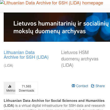
Skip
to
main
content
Lithuanian Data
Lietuvos HSM
Archive for SSH (LiDA)
duomenų archyvas
(LiDA)
(LiDA)
Contact
Share
71,565
Metrics
Downloads
Lithuanian Data Archive for Social Sciences and Humanities
(LiDA)
is a virtual digital infrastructure for SSH data and research