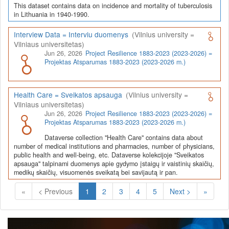
This dataset contains data on incidence and mortality of tuberculosis
in Lithuania in 1940-1990.
Interview Data = Interviu duomenys
(Vilnius university =
Vilniaus universitetas)
Jun 26, 2026
Project Resilience 1883-2023 (2023-2026) =
Projektas Atsparumas 1883-2023 (2023-2026 m.)
Health Care = Sveikatos apsauga
(Vilnius university =
Vilniaus universitetas)
Jun 26, 2026
Project Resilience 1883-2023 (2023-2026) =
Projektas Atsparumas 1883-2023 (2023-2026 m.)
Dataverse collection "Health Care" contains data about
number of medical institutions and pharmacies, number of physicians,
public health and well-being, etc. Dataverse kolekcijoje "Sveikatos
apsauga" talpinami duomenys apie gydymo įstaigų ir vaistinių skaičių,
medikų skaičių, visuomenės sveikatą bei savijautą ir pan.
(Current)
«
< Previous
1
2
3
4
5
Next >
»