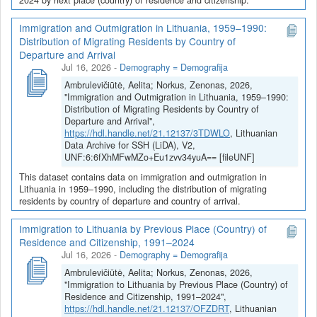
Immigration and Outmigration in Lithuania, 1959–1990:
Distribution of Migrating Residents by Country of
Departure and Arrival
Jul 16, 2026
-
Demography = Demografija
Ambrulevičiūtė, Aelita; Norkus, Zenonas, 2026,
"Immigration and Outmigration in Lithuania, 1959–1990:
Distribution of Migrating Residents by Country of
Departure and Arrival",
https://hdl.handle.net/21.12137/3TDWLO
, Lithuanian
Data Archive for SSH (LiDA), V2,
UNF:6:6fXhMFwMZo+Eu1zvv34yuA== [fileUNF]
This dataset contains data on immigration and outmigration in
Lithuania in 1959–1990, including the distribution of migrating
residents by country of departure and country of arrival.
Immigration to Lithuania by Previous Place (Country) of
Residence and Citizenship, 1991–2024
Jul 16, 2026
-
Demography = Demografija
Ambrulevičiūtė, Aelita; Norkus, Zenonas, 2026,
"Immigration to Lithuania by Previous Place (Country) of
Residence and Citizenship, 1991–2024",
https://hdl.handle.net/21.12137/OFZDRT
, Lithuanian