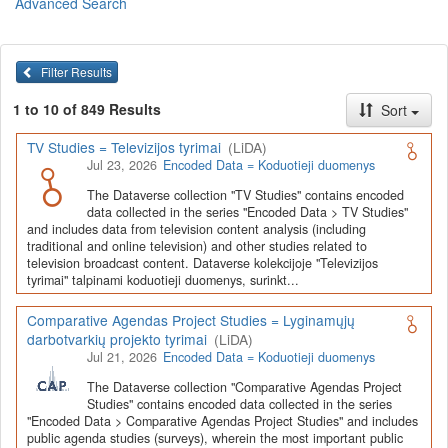
Advanced Search
Lietuvos humanitarinių ir socialinių mokslų duomenų
archyvas (LiDA)
yra virtuali skaitmeninė empirinių HSM
duomenų ir tyrimų išteklių kaupimo, ilgalaikio saugojimo ir sklaidos
Filter Results
infrastruktūra, suteikianti prieigą prie daugiau nei 600 duomenų ir
tyrimų išteklių. Visi duomenų ir tyrimų ištekliai yra dokumentuoti
1 to 10 of 849 Results
Sort
lietuvių ir anglų kalbomis pagal tarptautinius standartus. LiDA
įsikūręs
Kauno technologijos universiteto Duomenų analizės
TV Studies = Televizijos tyrimai
(LiDA)
ir archyvavimo (DAtA) centre
(
data.ktu.edu
).
Jul 23, 2026
Encoded Data = Koduotieji duomenys
Prieigai prie išteklių naudojama ši
Dataverse talpykla
(kol kas ne
The Dataverse collection "TV Studies" contains encoded
visi ištekliai prieinami, nes 2020-2029 m. vykdomas perkėlimo iš
data collected in the series "Encoded Data > TV Studies"
senosios infrastruktūros projektas). LiDA kuruoja įvairių tipų
and includes data from television content analysis (including
išteklius ir jie publikuojami atskiruose kataloguose pagal tipą:
traditional and online television) and other studies related to
television broadcast content. Dataverse kolekcijoje "Televizijos
Apklausų duomenys
,
Interviu duomenys
,
Agreguotieji duomenys
tyrimai" talpinami koduotieji duomenys, surinkt...
(įskaitant Istorinę statistiką),
Tekstiniai duomenys
ir
Koduotieji
duomenys
(įskaitant Žiniasklaidos tyrimus). Taip pat LiDA
Comparative Agendas Project Studies = Lyginamųjų
talpinami didelių nacionalinių projektų duomenys (
Didelių projektų
darbotvarkių projekto tyrimai
(LiDA)
duomenys
) ir Lietuvos aukštojo mokslo ir studijų bei Lietuvos
Jul 21, 2026
Encoded Data = Koduotieji duomenys
valstybės institucijų deponuoti socialinių ir humanitarinių mokslų
duomenų rinkiniai (
Kitų institucijų duomenys
). Norintiems
išmokti
The Dataverse collection "Comparative Agendas Project
naudotis
šia talpykla, surasti ir parsisiųsti duomenis, siūlome
Studies" contains encoded data collected in the series
"Encoded Data > Comparative Agendas Project Studies" and includes
susipažinti su
LiDA Dataverse talpyklos naudotojo vadovu
.
public agenda studies (surveys), wherein the most important public