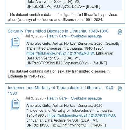
Data Archive for SSH (LiDA), V2,
UNF:6:PJELPkrjlM22Bg70LrD2cA== [fileUNF]
This dataset contains data on immigration to Lithuania by previous
place (country) of residence and citizenship in 1991–2024.
Sexually Transmitted Diseases in Lithuania, 1940-1990
Jul 3, 2026
-
Health Care = Sveikatos apsauga
Ambrulevičiūtė, Aelita; Norkus, Zenonas, 2026, "Sexually
Transmitted Diseases in Lithuania, 1940-1990",
https://hdl.handle.net/21.12137/KZNJFW
, Lithuanian
Data Archive for SSH (LiDA), V1,
UNF:6:CTPBShnHMQCcq5ngn2GXig== [fileUNF]
This dataset contains data on sexually transmitted diseases in
Lithuania in 1940-1990.
Incidence and Mortality of Tuberculosis in Lithuania, 1940-
1990
Jul 3, 2026
-
Health Care = Sveikatos apsauga
Ambrulevičiūtė, Aelita; Norkus, Zenonas, 2026,
"Incidence and Mortality of Tuberculosis in Lithuania,
1940-1990",
https://hdl.handle.net/21.12137/KNYMGJ
,
Lithuanian Data Archive for SSH (LiDA), V1,
UNF:6:HX3SuHsznLGh4fnYVnnomQ== [fileUNF]