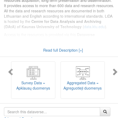
resources acquisition, long-term preservation and dissemination.
It provides access to more than 600 data and research resources.
All the data and research resources are documented in both
Lithuanian and English according to international standards. LiDA
is hosted by the
Centre for Data Analysis and Archiving
(DAtA) of Kaunas University of Technology
(
data.ktu.edu
).
Access to the resources is provided via this
Dataverse
repository
(not all the resources are available, as in 2020-2029 a
migration project from the old infrastructure is being
Read full Description [+]
implemented). LiDA curates different types of resources and they
are published into catalogues according to the type:
Survey Data
,
Interview Data
,
Aggregated Data
(including Historical Statistics),
Textual Data
, and
Encoded Data
(including News Media Studies).
Also, LiDA holds collections of data produced in large national
projets (
Large Project Data
) as well as social sciences and
humanities data deposited by Lithuanian science and higher
Survey Data =
Aggregated Data =
education institutions and Lithuanian governmental institutions
Apklausų duomenys
Agreguotieji duomenys
T
(
Data of Other Institutions
).
Depositors interested in deposit of their data into the LiDA
Dataverse repository should consult
this page
.