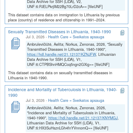
Data Archive for SSH (LiDA), V2,
UNF:6:PJELPkrjlM22Bg70LrD2cA== [fileUNF]
This dataset contains data on immigration to Lithuania by previous
place (country) of residence and citizenship in 1991–2024.
Sexually Transmitted Diseases in Lithuania, 1940-1990
Jul 3, 2026
-
Health Care = Sveikatos apsauga
Ambrulevičiūtė, Aelita; Norkus, Zenonas, 2026, "Sexually
Transmitted Diseases in Lithuania, 1940-1990",
https://hdl.handle.net/21.12137/KZNJFW
, Lithuanian
Data Archive for SSH (LiDA), V1,
UNF:6:CTPBShnHMQCcq5ngn2GXig== [fileUNF]
This dataset contains data on sexually transmitted diseases in
Lithuania in 1940-1990.
Incidence and Mortality of Tuberculosis in Lithuania, 1940-
1990
Jul 3, 2026
-
Health Care = Sveikatos apsauga
Ambrulevičiūtė, Aelita; Norkus, Zenonas, 2026,
"Incidence and Mortality of Tuberculosis in Lithuania,
1940-1990",
https://hdl.handle.net/21.12137/KNYMGJ
,
Lithuanian Data Archive for SSH (LiDA), V1,
UNF:6:HX3SuHsznLGh4fnYVnnomQ== [fileUNF]