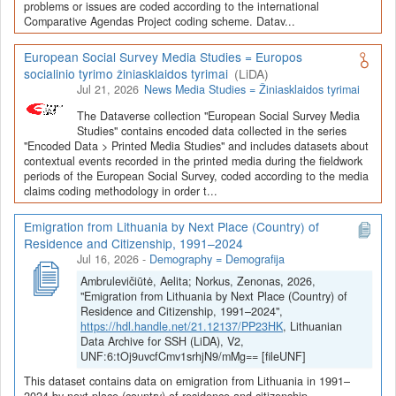
Depozitoriai, kurie norėtų deponuoti savo duomenis į LiDA
problems or issues are coded according to the international
Comparative Agendas Project coding scheme. Datav...
Dataverse talpyklą, turėtų susipažinti su informacija
šiame
puslapyje
.
European Social Survey Media Studies = Europos
socialinio tyrimo žiniasklaidos tyrimai
(LiDA)
Jul 21, 2026
News Media Studies = Žiniasklaidos tyrimai
The Dataverse collection "European Social Survey Media
Studies" contains encoded data collected in the series
"Encoded Data > Printed Media Studies" and includes datasets about
contextual events recorded in the printed media during the fieldwork
periods of the European Social Survey, coded according to the media
claims coding methodology in order t...
Emigration from Lithuania by Next Place (Country) of
Residence and Citizenship, 1991–2024
Jul 16, 2026
-
Demography = Demografija
Ambrulevičiūtė, Aelita; Norkus, Zenonas, 2026,
"Emigration from Lithuania by Next Place (Country) of
Residence and Citizenship, 1991–2024",
https://hdl.handle.net/21.12137/PP23HK
, Lithuanian
Data Archive for SSH (LiDA), V2,
UNF:6:tOj9uvcfCmv1srhjN9/mMg== [fileUNF]
This dataset contains data on emigration from Lithuania in 1991–
2024 by next place (country) of residence and citizenship.