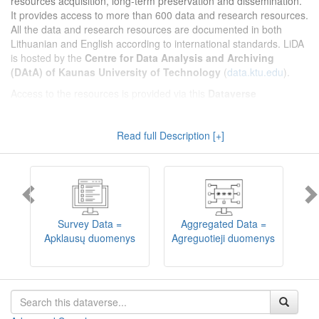
resources acquisition, long-term preservation and dissemination.
It provides access to more than 600 data and research resources.
All the data and research resources are documented in both
Lithuanian and English according to international standards. LiDA
is hosted by the
Centre for Data Analysis and Archiving
(DAtA) of Kaunas University of Technology
(
data.ktu.edu
).
Access to the resources is provided via this
Dataverse
repository
(not all the resources are available, as in 2020-2029 a
migration project from the old infrastructure is being
Read full Description [+]
implemented). LiDA curates different types of resources and they
are published into catalogues according to the type:
Survey Data
,
Interview Data
,
Aggregated Data
(including Historical Statistics),
Textual Data
, and
Encoded Data
(including News Media Studies).
Also, LiDA holds collections of data produced in large national
projets (
Large Project Data
) as well as social sciences and
humanities data deposited by Lithuanian science and higher
Survey Data =
Aggregated Data =
education institutions and Lithuanian governmental institutions
Apklausų duomenys
Agreguotieji duomenys
T
(
Data of Other Institutions
).
Depositors interested in deposit of their data into the LiDA
Dataverse repository should consult
this page
.