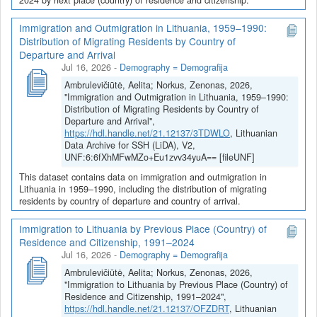
Immigration and Outmigration in Lithuania, 1959–1990:
Distribution of Migrating Residents by Country of
Departure and Arrival
Jul 16, 2026
-
Demography = Demografija
Ambrulevičiūtė, Aelita; Norkus, Zenonas, 2026,
"Immigration and Outmigration in Lithuania, 1959–1990:
Distribution of Migrating Residents by Country of
Departure and Arrival",
https://hdl.handle.net/21.12137/3TDWLO
, Lithuanian
Data Archive for SSH (LiDA), V2,
UNF:6:6fXhMFwMZo+Eu1zvv34yuA== [fileUNF]
This dataset contains data on immigration and outmigration in
Lithuania in 1959–1990, including the distribution of migrating
residents by country of departure and country of arrival.
Immigration to Lithuania by Previous Place (Country) of
Residence and Citizenship, 1991–2024
Jul 16, 2026
-
Demography = Demografija
Ambrulevičiūtė, Aelita; Norkus, Zenonas, 2026,
"Immigration to Lithuania by Previous Place (Country) of
Residence and Citizenship, 1991–2024",
https://hdl.handle.net/21.12137/OFZDRT
, Lithuanian