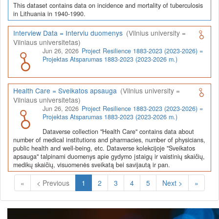
This dataset contains data on incidence and mortality of tuberculosis
in Lithuania in 1940-1990.
Interview Data = Interviu duomenys
(Vilnius university =
Vilniaus universitetas)
Jun 26, 2026
Project Resilience 1883-2023 (2023-2026) =
Projektas Atsparumas 1883-2023 (2023-2026 m.)
Health Care = Sveikatos apsauga
(Vilnius university =
Vilniaus universitetas)
Jun 26, 2026
Project Resilience 1883-2023 (2023-2026) =
Projektas Atsparumas 1883-2023 (2023-2026 m.)
Dataverse collection "Health Care" contains data about
number of medical institutions and pharmacies, number of physicians,
public health and well-being, etc. Dataverse kolekcijoje "Sveikatos
apsauga" talpinami duomenys apie gydymo įstaigų ir vaistinių skaičių,
medikų skaičių, visuomenės sveikatą bei savijautą ir pan.
(Current)
«
< Previous
1
2
3
4
5
Next >
»