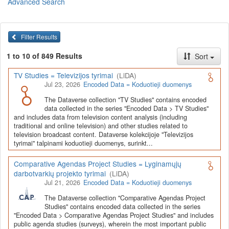
Advanced Search
Lietuvos humanitarinių ir socialinių mokslų duomenų
archyvas (LiDA)
yra virtuali skaitmeninė empirinių HSM
duomenų ir tyrimų išteklių kaupimo, ilgalaikio saugojimo ir sklaidos
Filter Results
infrastruktūra, suteikianti prieigą prie daugiau nei 600 duomenų ir
tyrimų išteklių. Visi duomenų ir tyrimų ištekliai yra dokumentuoti
1 to 10 of 849 Results
Sort
lietuvių ir anglų kalbomis pagal tarptautinius standartus. LiDA
įsikūręs
Kauno technologijos universiteto Duomenų analizės
TV Studies = Televizijos tyrimai
(LiDA)
ir archyvavimo (DAtA) centre
(
data.ktu.edu
).
Jul 23, 2026
Encoded Data = Koduotieji duomenys
Prieigai prie išteklių naudojama ši
Dataverse talpykla
(kol kas ne
The Dataverse collection "TV Studies" contains encoded
visi ištekliai prieinami, nes 2020-2029 m. vykdomas perkėlimo iš
data collected in the series "Encoded Data > TV Studies"
senosios infrastruktūros projektas). LiDA kuruoja įvairių tipų
and includes data from television content analysis (including
išteklius ir jie publikuojami atskiruose kataloguose pagal tipą:
traditional and online television) and other studies related to
television broadcast content. Dataverse kolekcijoje "Televizijos
Apklausų duomenys
,
Interviu duomenys
,
Agreguotieji duomenys
tyrimai" talpinami koduotieji duomenys, surinkt...
(įskaitant Istorinę statistiką),
Tekstiniai duomenys
ir
Koduotieji
duomenys
(įskaitant Žiniasklaidos tyrimus). Taip pat LiDA
Comparative Agendas Project Studies = Lyginamųjų
talpinami didelių nacionalinių projektų duomenys (
Didelių projektų
darbotvarkių projekto tyrimai
(LiDA)
duomenys
) ir Lietuvos aukštojo mokslo ir studijų bei Lietuvos
Jul 21, 2026
Encoded Data = Koduotieji duomenys
valstybės institucijų deponuoti socialinių ir humanitarinių mokslų
duomenų rinkiniai (
Kitų institucijų duomenys
). Norintiems
išmokti
The Dataverse collection "Comparative Agendas Project
naudotis
šia talpykla, surasti ir parsisiųsti duomenis, siūlome
Studies" contains encoded data collected in the series
"Encoded Data > Comparative Agendas Project Studies" and includes
susipažinti su
LiDA Dataverse talpyklos naudotojo vadovu
.
public agenda studies (surveys), wherein the most important public