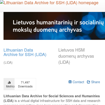
Skip
to
main
content
Lithuanian Data
Lietuvos HSM
Archive for SSH (LiDA)
duomenų archyvas
(LiDA)
(LiDA)
Contact
Share
71,497
Metrics
Downloads
Lithuanian Data Archive for Social Sciences and Humanities
(LiDA)
is a virtual digital infrastructure for SSH data and research