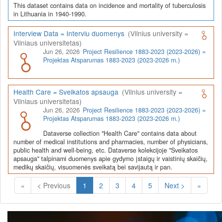
This dataset contains data on incidence and mortality of tuberculosis
in Lithuania in 1940-1990.
Interview Data = Interviu duomenys
(Vilnius university =
Vilniaus universitetas)
Jun 26, 2026
Project Resilience 1883-2023 (2023-2026) =
Projektas Atsparumas 1883-2023 (2023-2026 m.)
Health Care = Sveikatos apsauga
(Vilnius university =
Vilniaus universitetas)
Jun 26, 2026
Project Resilience 1883-2023 (2023-2026) =
Projektas Atsparumas 1883-2023 (2023-2026 m.)
Dataverse collection "Health Care" contains data about
number of medical institutions and pharmacies, number of physicians,
public health and well-being, etc. Dataverse kolekcijoje "Sveikatos
apsauga" talpinami duomenys apie gydymo įstaigų ir vaistinių skaičių,
medikų skaičių, visuomenės sveikatą bei savijautą ir pan.
(Current)
«
< Previous
1
2
3
4
5
Next >
»