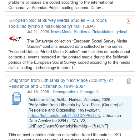
Depozitoriai, kurie norėtų deponuoti savo duomenis į LiDA
problems or issues are coded according to the international
Comparative Agendas Project coding scheme. Datav...
Dataverse talpyklą, turėtų susipažinti su informacija
šiame
puslapyje
.
European Social Survey Media Studies = Europos
socialinio tyrimo žiniasklaidos tyrimai
(LiDA)
Jul 21, 2026
News Media Studies = Žiniasklaidos tyrimai
The Dataverse collection "European Social Survey Media
Studies" contains encoded data collected in the series
"Encoded Data > Printed Media Studies" and includes datasets about
contextual events recorded in the printed media during the fieldwork
periods of the European Social Survey, coded according to the media
claims coding methodology in order t...
Emigration from Lithuania by Next Place (Country) of
Residence and Citizenship, 1991–2024
Jul 16, 2026
-
Demography = Demografija
Ambrulevičiūtė, Aelita; Norkus, Zenonas, 2026,
"Emigration from Lithuania by Next Place (Country) of
Residence and Citizenship, 1991–2024",
https://hdl.handle.net/21.12137/PP23HK
, Lithuanian
Data Archive for SSH (LiDA), V2,
UNF:6:tOj9uvcfCmv1srhjN9/mMg== [fileUNF]
This dataset contains data on emigration from Lithuania in 1991–
2024 by next place (country) of residence and citizenship.