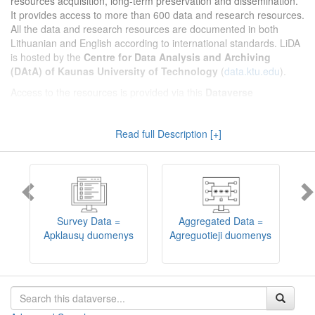
resources acquisition, long-term preservation and dissemination.
It provides access to more than 600 data and research resources.
All the data and research resources are documented in both
Lithuanian and English according to international standards. LiDA
is hosted by the
Centre for Data Analysis and Archiving
(DAtA) of Kaunas University of Technology
(
data.ktu.edu
).
Access to the resources is provided via this
Dataverse
repository
(not all the resources are available, as in 2020-2029 a
migration project from the old infrastructure is being
Read full Description [+]
implemented). LiDA curates different types of resources and they
are published into catalogues according to the type:
Survey Data
,
Interview Data
,
Aggregated Data
(including Historical Statistics),
Textual Data
, and
Encoded Data
(including News Media Studies).
Also, LiDA holds collections of data produced in large national
projets (
Large Project Data
) as well as social sciences and
humanities data deposited by Lithuanian science and higher
Survey Data =
Aggregated Data =
education institutions and Lithuanian governmental institutions
Apklausų duomenys
Agreguotieji duomenys
T
(
Data of Other Institutions
).
Depositors interested in deposit of their data into the LiDA
Dataverse repository should consult
this page
.