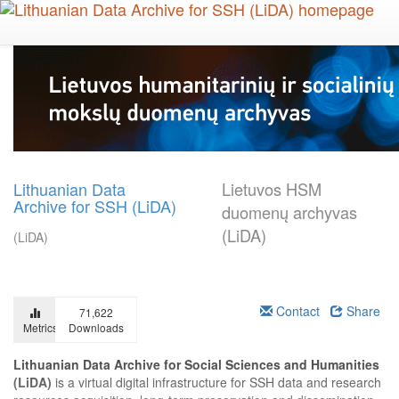
Skip
to
main
content
Lithuanian Data
Lietuvos HSM
Archive for SSH (LiDA)
duomenų archyvas
(LiDA)
(LiDA)
Contact
Share
71,622
Metrics
Downloads
Lithuanian Data Archive for Social Sciences and Humanities
(LiDA)
is a virtual digital infrastructure for SSH data and research