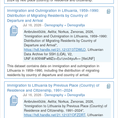
Immigration and Outmigration in Lithuania, 1959–1990:
Distribution of Migrating Residents by Country of
Departure and Arrival
Jul 16, 2026
-
Demography = Demografija
Ambrulevičiūtė, Aelita; Norkus, Zenonas, 2026,
"Immigration and Outmigration in Lithuania, 1959–1990:
Distribution of Migrating Residents by Country of
Departure and Arrival",
https://hdl.handle.net/21.12137/3TDWLO
, Lithuanian
Data Archive for SSH (LiDA), V2,
UNF:6:6fXhMFwMZo+Eu1zvv34yuA== [fileUNF]
This dataset contains data on immigration and outmigration in
Lithuania in 1959–1990, including the distribution of migrating
residents by country of departure and country of arrival.
Immigration to Lithuania by Previous Place (Country) of
Residence and Citizenship, 1991–2024
Jul 16, 2026
-
Demography = Demografija
Ambrulevičiūtė, Aelita; Norkus, Zenonas, 2026,
"Immigration to Lithuania by Previous Place (Country) of
Residence and Citizenship, 1991–2024",
https://hdl.handle.net/21.12137/OFZDRT
, Lithuanian