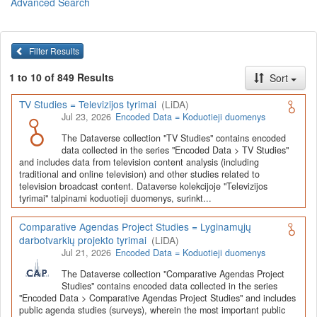
Advanced Search
Lietuvos humanitarinių ir socialinių mokslų duomenų
archyvas (LiDA)
yra virtuali skaitmeninė empirinių HSM
duomenų ir tyrimų išteklių kaupimo, ilgalaikio saugojimo ir sklaidos
Filter Results
infrastruktūra, suteikianti prieigą prie daugiau nei 600 duomenų ir
tyrimų išteklių. Visi duomenų ir tyrimų ištekliai yra dokumentuoti
1 to 10 of 849 Results
Sort
lietuvių ir anglų kalbomis pagal tarptautinius standartus. LiDA
įsikūręs
Kauno technologijos universiteto Duomenų analizės
TV Studies = Televizijos tyrimai
(LiDA)
ir archyvavimo (DAtA) centre
(
data.ktu.edu
).
Jul 23, 2026
Encoded Data = Koduotieji duomenys
Prieigai prie išteklių naudojama ši
Dataverse talpykla
(kol kas ne
The Dataverse collection "TV Studies" contains encoded
visi ištekliai prieinami, nes 2020-2029 m. vykdomas perkėlimo iš
data collected in the series "Encoded Data > TV Studies"
senosios infrastruktūros projektas). LiDA kuruoja įvairių tipų
and includes data from television content analysis (including
išteklius ir jie publikuojami atskiruose kataloguose pagal tipą:
traditional and online television) and other studies related to
television broadcast content. Dataverse kolekcijoje "Televizijos
Apklausų duomenys
,
Interviu duomenys
,
Agreguotieji duomenys
tyrimai" talpinami koduotieji duomenys, surinkt...
(įskaitant Istorinę statistiką),
Tekstiniai duomenys
ir
Koduotieji
duomenys
(įskaitant Žiniasklaidos tyrimus). Taip pat LiDA
Comparative Agendas Project Studies = Lyginamųjų
talpinami didelių nacionalinių projektų duomenys (
Didelių projektų
darbotvarkių projekto tyrimai
(LiDA)
duomenys
) ir Lietuvos aukštojo mokslo ir studijų bei Lietuvos
Jul 21, 2026
Encoded Data = Koduotieji duomenys
valstybės institucijų deponuoti socialinių ir humanitarinių mokslų
duomenų rinkiniai (
Kitų institucijų duomenys
). Norintiems
išmokti
The Dataverse collection "Comparative Agendas Project
naudotis
šia talpykla, surasti ir parsisiųsti duomenis, siūlome
Studies" contains encoded data collected in the series
"Encoded Data > Comparative Agendas Project Studies" and includes
susipažinti su
LiDA Dataverse talpyklos naudotojo vadovu
.
public agenda studies (surveys), wherein the most important public