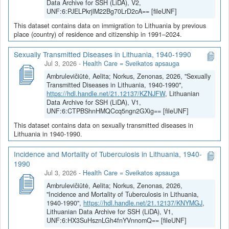
Data Archive for SSH (LiDA), V2,
UNF:6:PJELPkrjlM22Bg70LrD2cA== [fileUNF]
This dataset contains data on immigration to Lithuania by previous
place (country) of residence and citizenship in 1991–2024.
Sexually Transmitted Diseases in Lithuania, 1940-1990
Jul 3, 2026
-
Health Care = Sveikatos apsauga
Ambrulevičiūtė, Aelita; Norkus, Zenonas, 2026, "Sexually
Transmitted Diseases in Lithuania, 1940-1990",
https://hdl.handle.net/21.12137/KZNJFW
, Lithuanian
Data Archive for SSH (LiDA), V1,
UNF:6:CTPBShnHMQCcq5ngn2GXig== [fileUNF]
This dataset contains data on sexually transmitted diseases in
Lithuania in 1940-1990.
Incidence and Mortality of Tuberculosis in Lithuania, 1940-
1990
Jul 3, 2026
-
Health Care = Sveikatos apsauga
Ambrulevičiūtė, Aelita; Norkus, Zenonas, 2026,
"Incidence and Mortality of Tuberculosis in Lithuania,
1940-1990",
https://hdl.handle.net/21.12137/KNYMGJ
,
Lithuanian Data Archive for SSH (LiDA), V1,
UNF:6:HX3SuHsznLGh4fnYVnnomQ== [fileUNF]