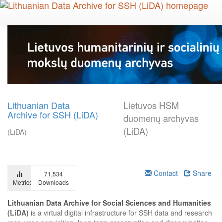
Skip
to
main
content
Lithuanian Data
Lietuvos HSM
Archive for SSH (LiDA)
duomenų archyvas
(LiDA)
(LiDA)
Contact
Share
71,534
Metrics
Downloads
Lithuanian Data Archive for Social Sciences and Humanities
(LiDA)
is a virtual digital infrastructure for SSH data and research