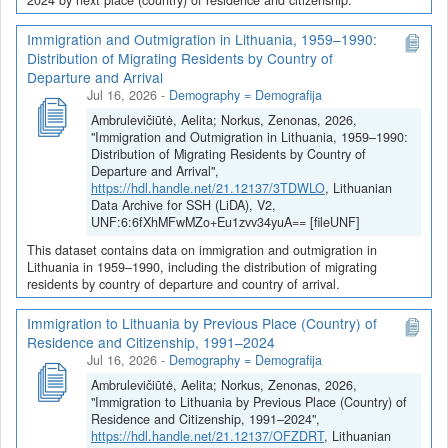
Immigration and Outmigration in Lithuania, 1959–1990:
Distribution of Migrating Residents by Country of
Departure and Arrival
Jul 16, 2026
-
Demography = Demografija
Ambrulevičiūtė, Aelita; Norkus, Zenonas, 2026,
"Immigration and Outmigration in Lithuania, 1959–1990:
Distribution of Migrating Residents by Country of
Departure and Arrival",
https://hdl.handle.net/21.12137/3TDWLO
, Lithuanian
Data Archive for SSH (LiDA), V2,
UNF:6:6fXhMFwMZo+Eu1zvv34yuA== [fileUNF]
This dataset contains data on immigration and outmigration in
Lithuania in 1959–1990, including the distribution of migrating
residents by country of departure and country of arrival.
Immigration to Lithuania by Previous Place (Country) of
Residence and Citizenship, 1991–2024
Jul 16, 2026
-
Demography = Demografija
Ambrulevičiūtė, Aelita; Norkus, Zenonas, 2026,
"Immigration to Lithuania by Previous Place (Country) of
Residence and Citizenship, 1991–2024",
https://hdl.handle.net/21.12137/OFZDRT
, Lithuanian