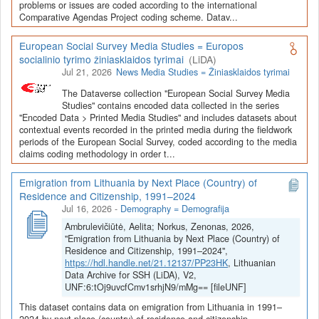
Depozitoriai, kurie norėtų deponuoti savo duomenis į LiDA
problems or issues are coded according to the international
Comparative Agendas Project coding scheme. Datav...
Dataverse talpyklą, turėtų susipažinti su informacija
šiame
puslapyje
.
European Social Survey Media Studies = Europos
socialinio tyrimo žiniasklaidos tyrimai
(LiDA)
Jul 21, 2026
News Media Studies = Žiniasklaidos tyrimai
The Dataverse collection "European Social Survey Media
Studies" contains encoded data collected in the series
"Encoded Data > Printed Media Studies" and includes datasets about
contextual events recorded in the printed media during the fieldwork
periods of the European Social Survey, coded according to the media
claims coding methodology in order t...
Emigration from Lithuania by Next Place (Country) of
Residence and Citizenship, 1991–2024
Jul 16, 2026
-
Demography = Demografija
Ambrulevičiūtė, Aelita; Norkus, Zenonas, 2026,
"Emigration from Lithuania by Next Place (Country) of
Residence and Citizenship, 1991–2024",
https://hdl.handle.net/21.12137/PP23HK
, Lithuanian
Data Archive for SSH (LiDA), V2,
UNF:6:tOj9uvcfCmv1srhjN9/mMg== [fileUNF]
This dataset contains data on emigration from Lithuania in 1991–
2024 by next place (country) of residence and citizenship.