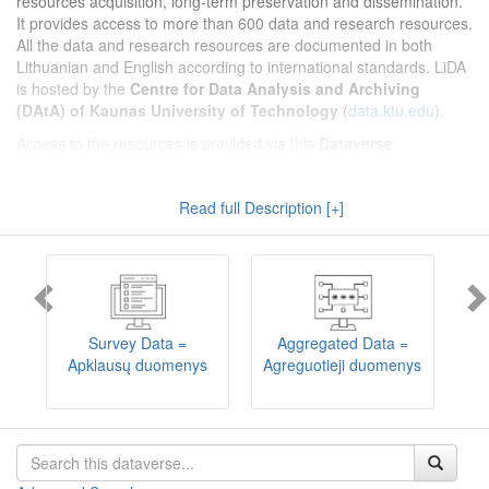
resources acquisition, long-term preservation and dissemination.
It provides access to more than 600 data and research resources.
All the data and research resources are documented in both
Lithuanian and English according to international standards. LiDA
is hosted by the
Centre for Data Analysis and Archiving
(DAtA) of Kaunas University of Technology
(
data.ktu.edu
).
Access to the resources is provided via this
Dataverse
repository
(not all the resources are available, as in 2020-2029 a
migration project from the old infrastructure is being
Read full Description [+]
implemented). LiDA curates different types of resources and they
are published into catalogues according to the type:
Survey Data
,
Interview Data
,
Aggregated Data
(including Historical Statistics),
Textual Data
, and
Encoded Data
(including News Media Studies).
Also, LiDA holds collections of data produced in large national
projets (
Large Project Data
) as well as social sciences and
humanities data deposited by Lithuanian science and higher
Survey Data =
Aggregated Data =
education institutions and Lithuanian governmental institutions
Apklausų duomenys
Agreguotieji duomenys
T
(
Data of Other Institutions
).
Depositors interested in deposit of their data into the LiDA
Dataverse repository should consult
this page
.