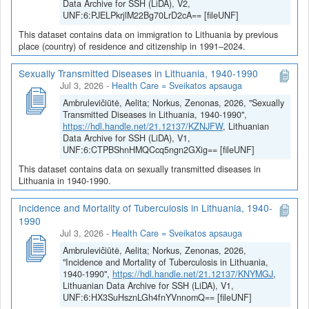
Data Archive for SSH (LiDA), V2,
UNF:6:PJELPkrjlM22Bg70LrD2cA== [fileUNF]
This dataset contains data on immigration to Lithuania by previous
place (country) of residence and citizenship in 1991–2024.
Sexually Transmitted Diseases in Lithuania, 1940-1990
Jul 3, 2026
-
Health Care = Sveikatos apsauga
Ambrulevičiūtė, Aelita; Norkus, Zenonas, 2026, "Sexually
Transmitted Diseases in Lithuania, 1940-1990",
https://hdl.handle.net/21.12137/KZNJFW
, Lithuanian
Data Archive for SSH (LiDA), V1,
UNF:6:CTPBShnHMQCcq5ngn2GXig== [fileUNF]
This dataset contains data on sexually transmitted diseases in
Lithuania in 1940-1990.
Incidence and Mortality of Tuberculosis in Lithuania, 1940-
1990
Jul 3, 2026
-
Health Care = Sveikatos apsauga
Ambrulevičiūtė, Aelita; Norkus, Zenonas, 2026,
"Incidence and Mortality of Tuberculosis in Lithuania,
1940-1990",
https://hdl.handle.net/21.12137/KNYMGJ
,
Lithuanian Data Archive for SSH (LiDA), V1,
UNF:6:HX3SuHsznLGh4fnYVnnomQ== [fileUNF]