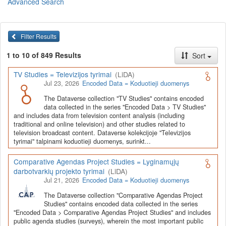
Advanced Search
Lietuvos humanitarinių ir socialinių mokslų duomenų
archyvas (LiDA)
yra virtuali skaitmeninė empirinių HSM
duomenų ir tyrimų išteklių kaupimo, ilgalaikio saugojimo ir sklaidos
Filter Results
infrastruktūra, suteikianti prieigą prie daugiau nei 600 duomenų ir
tyrimų išteklių. Visi duomenų ir tyrimų ištekliai yra dokumentuoti
1 to 10 of 849 Results
Sort
lietuvių ir anglų kalbomis pagal tarptautinius standartus. LiDA
įsikūręs
Kauno technologijos universiteto Duomenų analizės
TV Studies = Televizijos tyrimai
(LiDA)
ir archyvavimo (DAtA) centre
(
data.ktu.edu
).
Jul 23, 2026
Encoded Data = Koduotieji duomenys
Prieigai prie išteklių naudojama ši
Dataverse talpykla
(kol kas ne
The Dataverse collection "TV Studies" contains encoded
visi ištekliai prieinami, nes 2020-2029 m. vykdomas perkėlimo iš
data collected in the series "Encoded Data > TV Studies"
senosios infrastruktūros projektas). LiDA kuruoja įvairių tipų
and includes data from television content analysis (including
išteklius ir jie publikuojami atskiruose kataloguose pagal tipą:
traditional and online television) and other studies related to
television broadcast content. Dataverse kolekcijoje "Televizijos
Apklausų duomenys
,
Interviu duomenys
,
Agreguotieji duomenys
tyrimai" talpinami koduotieji duomenys, surinkt...
(įskaitant Istorinę statistiką),
Tekstiniai duomenys
ir
Koduotieji
duomenys
(įskaitant Žiniasklaidos tyrimus). Taip pat LiDA
Comparative Agendas Project Studies = Lyginamųjų
talpinami didelių nacionalinių projektų duomenys (
Didelių projektų
darbotvarkių projekto tyrimai
(LiDA)
duomenys
) ir Lietuvos aukštojo mokslo ir studijų bei Lietuvos
Jul 21, 2026
Encoded Data = Koduotieji duomenys
valstybės institucijų deponuoti socialinių ir humanitarinių mokslų
duomenų rinkiniai (
Kitų institucijų duomenys
). Norintiems
išmokti
The Dataverse collection "Comparative Agendas Project
naudotis
šia talpykla, surasti ir parsisiųsti duomenis, siūlome
Studies" contains encoded data collected in the series
"Encoded Data > Comparative Agendas Project Studies" and includes
susipažinti su
LiDA Dataverse talpyklos naudotojo vadovu
.
public agenda studies (surveys), wherein the most important public