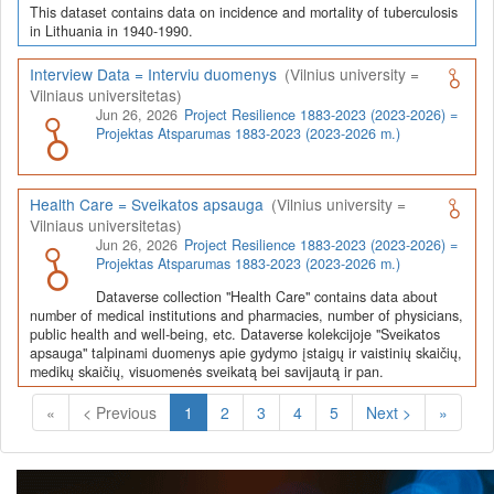
This dataset contains data on incidence and mortality of tuberculosis
in Lithuania in 1940-1990.
Interview Data = Interviu duomenys
(Vilnius university =
Vilniaus universitetas)
Jun 26, 2026
Project Resilience 1883-2023 (2023-2026) =
Projektas Atsparumas 1883-2023 (2023-2026 m.)
Health Care = Sveikatos apsauga
(Vilnius university =
Vilniaus universitetas)
Jun 26, 2026
Project Resilience 1883-2023 (2023-2026) =
Projektas Atsparumas 1883-2023 (2023-2026 m.)
Dataverse collection "Health Care" contains data about
number of medical institutions and pharmacies, number of physicians,
public health and well-being, etc. Dataverse kolekcijoje "Sveikatos
apsauga" talpinami duomenys apie gydymo įstaigų ir vaistinių skaičių,
medikų skaičių, visuomenės sveikatą bei savijautą ir pan.
(Current)
«
< Previous
1
2
3
4
5
Next >
»