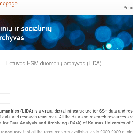
Sea
Lietuvos HSM duomenų archyvas (LiDA)
umanities (LiDA)
is a virtual digital infrastructure for SSH data and r
0 data and research resources. All the data and research resources a
e for Data Analysis and Archiving (DAtA) of Kaunas University of
 repository
(not all the resources are available, as in 2020-2029 a migr