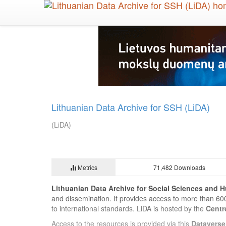
Skip
to
main
content
Lithuanian Data Archive for SSH (LiDA)
(LiDA)
Metrics
71,482 Downloads
Lithuanian Data Archive for Social Sciences and H
and dissemination. It provides access to more than 60
to international standards. LiDA is hosted by the
Centr
Access to the resources is provided via this
Dataverse