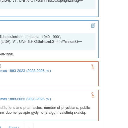
SSH (LiDA), V1, UNF:6:CTPBShnHMQCcq5ngn2GXig==
Tuberculosis in Lithuania, 1940-1990",
SSH (LiDA), V1, UNF:6:HX3SuHsznLGh4fnYVnnomQ==
940-1990.
)
rumas 1883-2023 (2023-2026 m.)
rumas 1883-2023 (2023-2026 m.)
stitutions and pharmacies, number of physicians, public
ami duomenys apie gydymo įstaigų ir vaistinių skaičių,
5
Next >
»