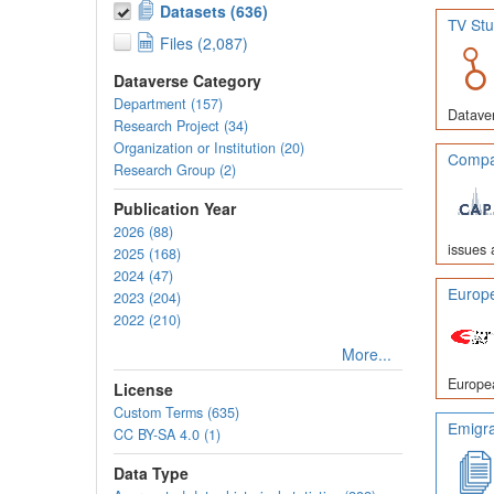
Datasets (636)
TV Stu
Files (2,087)
Dataverse Category
Department (157)
Dataver
Research Project (34)
Organization or Institution (20)
Compar
Research Group (2)
Publication Year
2026 (88)
issues 
2025 (168)
2024 (47)
Europe
2023 (204)
2022 (210)
More...
Europea
License
Custom Terms (635)
Emigra
CC BY-SA 4.0 (1)
Data Type