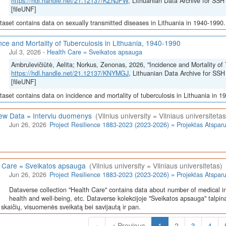
https://hdl.handle.net/21.12137/KZNJFW
, Lithuanian Data Archive for 
[fileUNF]
taset contains data on sexually transmitted diseases in Lithuania in 1940-1990.
nce and Mortality of Tuberculosis in Lithuania, 1940-1990
Jul 3, 2026
-
Health Care = Sveikatos apsauga
Ambrulevičiūtė, Aelita; Norkus, Zenonas, 2026, "Incidence and Mortality of 
https://hdl.handle.net/21.12137/KNYMGJ
, Lithuanian Data Archive for 
[fileUNF]
taset contains data on incidence and mortality of tuberculosis in Lithuania in 1
iew Data = Interviu duomenys
(Vilnius university = Vilniaus universitetas
Jun 26, 2026
Project Resilience 1883-2023 (2023-2026) = Projektas Atspa
 Care = Sveikatos apsauga
(Vilnius university = Vilniaus universitetas)
Jun 26, 2026
Project Resilience 1883-2023 (2023-2026) = Projektas Atspa
Dataverse collection "Health Care" contains data about number of medical in
health and well-being, etc. Dataverse kolekcijoje "Sveikatos apsauga" talpin
skaičių, visuomenės sveikatą bei savijautą ir pan.
(Current)
«
< Previous
1
2
3
4