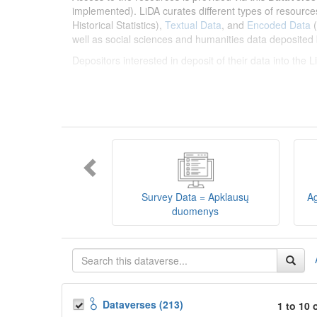
implemented). LiDA curates different types of resource
Historical Statistics),
Textual Data
, and
Encoded Data
(
well as social sciences and humanities data deposited 
Depositors interested in deposit of their data into the
Lietuvos humanitarinių ir socialinių mokslų duom
sklaidos infrastruktūra, suteikianti prieigą prie daugiau
tarptautinius standartus. LiDA įsikūręs
Kauno technolo
Prieigai prie išteklių naudojama ši
Dataverse talpykla
įvairių tipų išteklius ir jie publikuojami atskiruose kata
duomenys
ir
Koduotieji duomenys
(įskaitant Žiniasklai
mokslo ir studijų bei Lietuvos valstybės institucijų dep
Survey Data = Apklausų
Ag
talpykla, surasti ir parsisiųsti duomenis, siūlome susipa
duomenys
Depozitoriai, kurie norėtų deponuoti savo duomenis į L
Dataverses (213)
1 to 10 