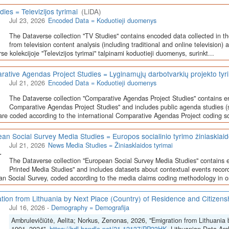
dies = Televizijos tyrimai
(LiDA)
Jul 23, 2026
Encoded Data = Koduotieji duomenys
The Dataverse collection "TV Studies" contains encoded data collected in t
from television content analysis (including traditional and online television) 
se kolekcijoje "Televizijos tyrimai" talpinami koduotieji duomenys, surinkt...
ative Agendas Project Studies = Lyginamųjų darbotvarkių projekto tyr
Jul 21, 2026
Encoded Data = Koduotieji duomenys
The Dataverse collection "Comparative Agendas Project Studies" contains e
Comparative Agendas Project Studies" and includes public agenda studies (s
are coded according to the international Comparative Agendas Project coding s
an Social Survey Media Studies = Europos socialinio tyrimo žiniasklaid
Jul 21, 2026
News Media Studies = Žiniasklaidos tyrimai
The Dataverse collection "European Social Survey Media Studies" contains 
Printed Media Studies" and includes datasets about contextual events record
n Social Survey, coded according to the media claims coding methodology in or
tion from Lithuania by Next Place (Country) of Residence and Citizen
Jul 16, 2026
-
Demography = Demografija
Ambrulevičiūtė, Aelita; Norkus, Zenonas, 2026, "Emigration from Lithuania 