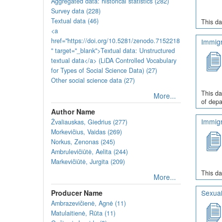
Aggregated data: historical statistics (282)
Survey data (228)
Textual data (46)
This da
<a
href="https://doi.org/10.5281/zenodo.7152218
Immigr
" target="_blank">Textual data: Unstructured
textual data</a> (LiDA Controlled Vocabulary
for Types of Social Science Data) (27)
Other social science data (27)
This da
More...
of depa
Author Name
Immigr
Žvaliauskas, Giedrius (277)
Morkevičius, Vaidas (269)
Norkus, Zenonas (245)
Ambrulevičiūtė, Aelita (244)
Markevičiūtė, Jurgita (209)
This da
More...
Producer Name
Sexual
Ambrazevičienė, Agnė (11)
Matulaitienė, Rūta (11)