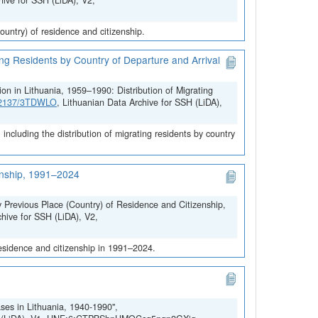
hive for SSH (LiDA), V2,
untry) of residence and citizenship.
ing Residents by Country of Departure and Arrival
on in Lithuania, 1959–1990: Distribution of Migrating
.12137/3TDWLO
, Lithuanian Data Archive for SSH (LiDA),
ncluding the distribution of migrating residents by country
zenship, 1991–2024
y Previous Place (Country) of Residence and Citizenship,
chive for SSH (LiDA), V2,
residence and citizenship in 1991–2024.
ses in Lithuania, 1940-1990",