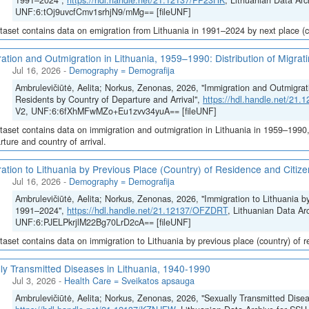
1991–2024",
https://hdl.handle.net/21.12137/PP23HK
, Lithuanian Data Arc
UNF:6:tOj9uvcfCmv1srhjN9/mMg== [fileUNF]
taset contains data on emigration from Lithuania in 1991–2024 by next place (co
ation and Outmigration in Lithuania, 1959–1990: Distribution of Migrat
Jul 16, 2026
-
Demography = Demografija
Ambrulevičiūtė, Aelita; Norkus, Zenonas, 2026, "Immigration and Outmigrati
Residents by Country of Departure and Arrival",
https://hdl.handle.net/21
V2, UNF:6:6fXhMFwMZo+Eu1zvv34yuA== [fileUNF]
taset contains data on immigration and outmigration in Lithuania in 1959–1990, i
rture and country of arrival.
ation to Lithuania by Previous Place (Country) of Residence and Citi
Jul 16, 2026
-
Demography = Demografija
Ambrulevičiūtė, Aelita; Norkus, Zenonas, 2026, "Immigration to Lithuania b
1991–2024",
https://hdl.handle.net/21.12137/OFZDRT
, Lithuanian Data Ar
UNF:6:PJELPkrjlM22Bg70LrD2cA== [fileUNF]
taset contains data on immigration to Lithuania by previous place (country) of 
ly Transmitted Diseases in Lithuania, 1940-1990
Jul 3, 2026
-
Health Care = Sveikatos apsauga
Ambrulevičiūtė, Aelita; Norkus, Zenonas, 2026, "Sexually Transmitted Disea