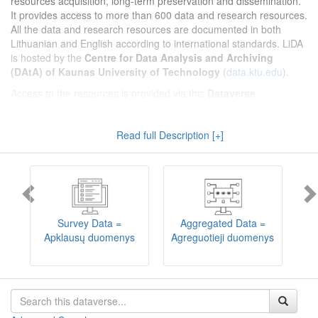
resources acquisition, long-term preservation and dissemination.
It provides access to more than 600 data and research resources.
All the data and research resources are documented in both
Lithuanian and English according to international standards. LiDA
is hosted by the
Centre for Data Analysis and Archiving
(DAtA) of Kaunas University of Technology
(
data.ktu.edu
).
Access to the resources is provided via this
Dataverse
repository
(not all the resources are available, as in 2020-2029 a
migration project from the old infrastructure is being
Read full Description [+]
implemented). LiDA curates different types of resources and they
are published into catalogues according to the type:
Survey Data
,
Interview Data
,
Aggregated Data
(including Historical Statistics),
Textual Data
, and
Encoded Data
(including News Media Studies).
Also, LiDA holds collections of data produced in large national
projets (
Large Project Data
) as well as social sciences and
humanities data deposited by Lithuanian science and higher
Survey Data =
Aggregated Data =
education institutions and Lithuanian governmental institutions
Apklausų duomenys
Agreguotieji duomenys
T
(
Data of Other Institutions
).
Depositors interested in deposit of their data into the LiDA
Dataverse repository should consult
this page
.