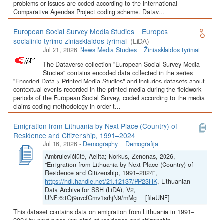
Depozitoriai, kurie norėtų deponuoti savo duomenis į LiDA
problems or issues are coded according to the international
Comparative Agendas Project coding scheme. Datav...
Dataverse talpyklą, turėtų susipažinti su informacija
šiame
puslapyje
.
European Social Survey Media Studies = Europos
socialinio tyrimo žiniasklaidos tyrimai
(LiDA)
Jul 21, 2026
News Media Studies = Žiniasklaidos tyrimai
The Dataverse collection "European Social Survey Media
Studies" contains encoded data collected in the series
"Encoded Data > Printed Media Studies" and includes datasets about
contextual events recorded in the printed media during the fieldwork
periods of the European Social Survey, coded according to the media
claims coding methodology in order t...
Emigration from Lithuania by Next Place (Country) of
Residence and Citizenship, 1991–2024
Jul 16, 2026
-
Demography = Demografija
Ambrulevičiūtė, Aelita; Norkus, Zenonas, 2026,
"Emigration from Lithuania by Next Place (Country) of
Residence and Citizenship, 1991–2024",
https://hdl.handle.net/21.12137/PP23HK
, Lithuanian
Data Archive for SSH (LiDA), V2,
UNF:6:tOj9uvcfCmv1srhjN9/mMg== [fileUNF]
This dataset contains data on emigration from Lithuania in 1991–
2024 by next place (country) of residence and citizenship.