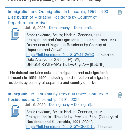
Immigration and Outmigration in Lithuania, 1959–1990:
Distribution of Migrating Residents by Country of
Departure and Arrival
Jul 16, 2026
-
Demography = Demografija
Ambrulevičiūtė, Aelita; Norkus, Zenonas, 2026,
"Immigration and Outmigration in Lithuania, 1959–1990:
Distribution of Migrating Residents by Country of
Departure and Arrival",
https://hdl.handle.net/21.12137/3TDWLO
, Lithuanian
Data Archive for SSH (LiDA), V2,
UNF:6:6fXhMFwMZo+Eu1zvv34yuA== [fileUNF]
This dataset contains data on immigration and outmigration in
Lithuania in 1959–1990, including the distribution of migrating
residents by country of departure and country of arrival.
Immigration to Lithuania by Previous Place (Country) of
Residence and Citizenship, 1991–2024
Jul 16, 2026
-
Demography = Demografija
Ambrulevičiūtė, Aelita; Norkus, Zenonas, 2026,
"Immigration to Lithuania by Previous Place (Country) of
Residence and Citizenship, 1991–2024",
https://hdl.handle.net/21.12137/OFZDRT
, Lithuanian