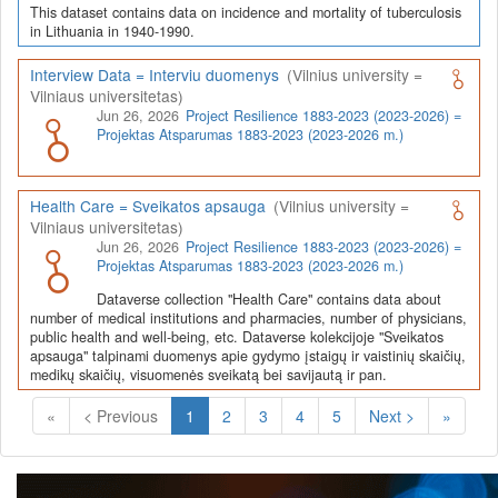
This dataset contains data on incidence and mortality of tuberculosis
in Lithuania in 1940-1990.
Interview Data = Interviu duomenys
(Vilnius university =
Vilniaus universitetas)
Jun 26, 2026
Project Resilience 1883-2023 (2023-2026) =
Projektas Atsparumas 1883-2023 (2023-2026 m.)
Health Care = Sveikatos apsauga
(Vilnius university =
Vilniaus universitetas)
Jun 26, 2026
Project Resilience 1883-2023 (2023-2026) =
Projektas Atsparumas 1883-2023 (2023-2026 m.)
Dataverse collection "Health Care" contains data about
number of medical institutions and pharmacies, number of physicians,
public health and well-being, etc. Dataverse kolekcijoje "Sveikatos
apsauga" talpinami duomenys apie gydymo įstaigų ir vaistinių skaičių,
medikų skaičių, visuomenės sveikatą bei savijautą ir pan.
(Current)
«
< Previous
1
2
3
4
5
Next >
»