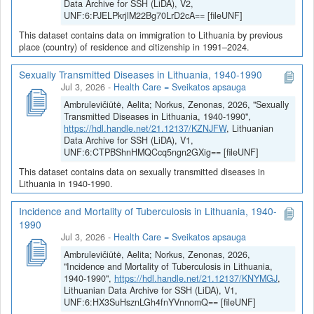
Data Archive for SSH (LiDA), V2,
UNF:6:PJELPkrjlM22Bg70LrD2cA== [fileUNF]
This dataset contains data on immigration to Lithuania by previous
place (country) of residence and citizenship in 1991–2024.
Sexually Transmitted Diseases in Lithuania, 1940-1990
Jul 3, 2026
-
Health Care = Sveikatos apsauga
Ambrulevičiūtė, Aelita; Norkus, Zenonas, 2026, "Sexually
Transmitted Diseases in Lithuania, 1940-1990",
https://hdl.handle.net/21.12137/KZNJFW
, Lithuanian
Data Archive for SSH (LiDA), V1,
UNF:6:CTPBShnHMQCcq5ngn2GXig== [fileUNF]
This dataset contains data on sexually transmitted diseases in
Lithuania in 1940-1990.
Incidence and Mortality of Tuberculosis in Lithuania, 1940-
1990
Jul 3, 2026
-
Health Care = Sveikatos apsauga
Ambrulevičiūtė, Aelita; Norkus, Zenonas, 2026,
"Incidence and Mortality of Tuberculosis in Lithuania,
1940-1990",
https://hdl.handle.net/21.12137/KNYMGJ
,
Lithuanian Data Archive for SSH (LiDA), V1,
UNF:6:HX3SuHsznLGh4fnYVnnomQ== [fileUNF]