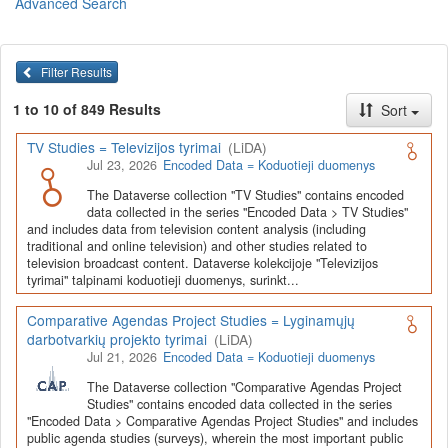
Advanced Search
Lietuvos humanitarinių ir socialinių mokslų duomenų
archyvas (LiDA)
yra virtuali skaitmeninė empirinių HSM
duomenų ir tyrimų išteklių kaupimo, ilgalaikio saugojimo ir sklaidos
Filter Results
infrastruktūra, suteikianti prieigą prie daugiau nei 600 duomenų ir
tyrimų išteklių. Visi duomenų ir tyrimų ištekliai yra dokumentuoti
1 to 10 of 849 Results
Sort
lietuvių ir anglų kalbomis pagal tarptautinius standartus. LiDA
įsikūręs
Kauno technologijos universiteto Duomenų analizės
TV Studies = Televizijos tyrimai
(LiDA)
ir archyvavimo (DAtA) centre
(
data.ktu.edu
).
Jul 23, 2026
Encoded Data = Koduotieji duomenys
Prieigai prie išteklių naudojama ši
Dataverse talpykla
(kol kas ne
The Dataverse collection "TV Studies" contains encoded
visi ištekliai prieinami, nes 2020-2029 m. vykdomas perkėlimo iš
data collected in the series "Encoded Data > TV Studies"
senosios infrastruktūros projektas). LiDA kuruoja įvairių tipų
and includes data from television content analysis (including
išteklius ir jie publikuojami atskiruose kataloguose pagal tipą:
traditional and online television) and other studies related to
television broadcast content. Dataverse kolekcijoje "Televizijos
Apklausų duomenys
,
Interviu duomenys
,
Agreguotieji duomenys
tyrimai" talpinami koduotieji duomenys, surinkt...
(įskaitant Istorinę statistiką),
Tekstiniai duomenys
ir
Koduotieji
duomenys
(įskaitant Žiniasklaidos tyrimus). Taip pat LiDA
Comparative Agendas Project Studies = Lyginamųjų
talpinami didelių nacionalinių projektų duomenys (
Didelių projektų
darbotvarkių projekto tyrimai
(LiDA)
duomenys
) ir Lietuvos aukštojo mokslo ir studijų bei Lietuvos
Jul 21, 2026
Encoded Data = Koduotieji duomenys
valstybės institucijų deponuoti socialinių ir humanitarinių mokslų
duomenų rinkiniai (
Kitų institucijų duomenys
). Norintiems
išmokti
The Dataverse collection "Comparative Agendas Project
naudotis
šia talpykla, surasti ir parsisiųsti duomenis, siūlome
Studies" contains encoded data collected in the series
"Encoded Data > Comparative Agendas Project Studies" and includes
susipažinti su
LiDA Dataverse talpyklos naudotojo vadovu
.
public agenda studies (surveys), wherein the most important public