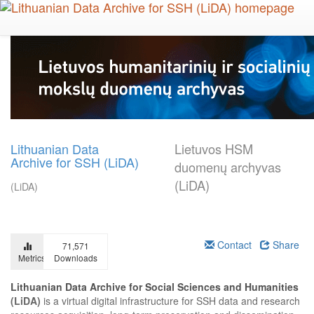
Skip
to
main
content
Lithuanian Data
Lietuvos HSM
Archive for SSH (LiDA)
duomenų archyvas
(LiDA)
(LiDA)
Contact
Share
71,571
Metrics
Downloads
Lithuanian Data Archive for Social Sciences and Humanities
(LiDA)
is a virtual digital infrastructure for SSH data and research