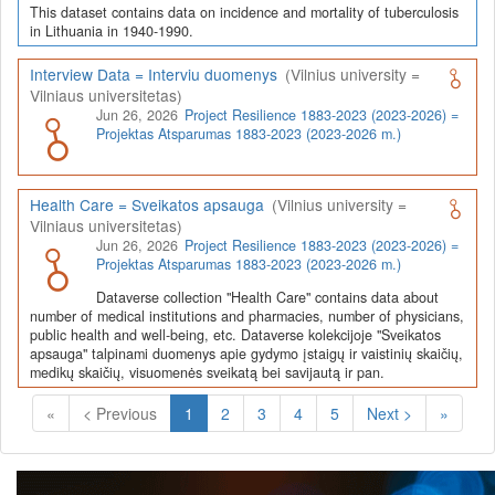
This dataset contains data on incidence and mortality of tuberculosis
in Lithuania in 1940-1990.
Interview Data = Interviu duomenys
(Vilnius university =
Vilniaus universitetas)
Jun 26, 2026
Project Resilience 1883-2023 (2023-2026) =
Projektas Atsparumas 1883-2023 (2023-2026 m.)
Health Care = Sveikatos apsauga
(Vilnius university =
Vilniaus universitetas)
Jun 26, 2026
Project Resilience 1883-2023 (2023-2026) =
Projektas Atsparumas 1883-2023 (2023-2026 m.)
Dataverse collection "Health Care" contains data about
number of medical institutions and pharmacies, number of physicians,
public health and well-being, etc. Dataverse kolekcijoje "Sveikatos
apsauga" talpinami duomenys apie gydymo įstaigų ir vaistinių skaičių,
medikų skaičių, visuomenės sveikatą bei savijautą ir pan.
(Current)
«
< Previous
1
2
3
4
5
Next >
»