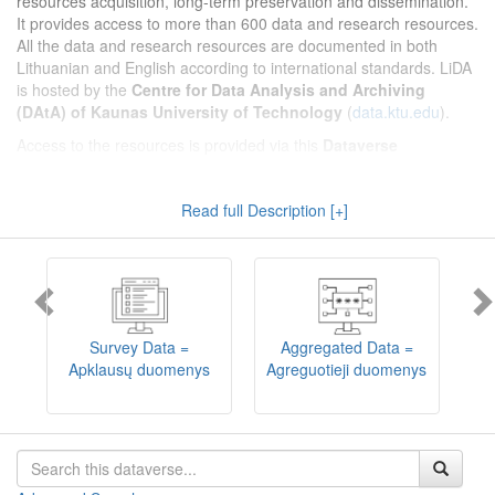
resources acquisition, long-term preservation and dissemination.
It provides access to more than 600 data and research resources.
All the data and research resources are documented in both
Lithuanian and English according to international standards. LiDA
is hosted by the
Centre for Data Analysis and Archiving
(DAtA) of Kaunas University of Technology
(
data.ktu.edu
).
Access to the resources is provided via this
Dataverse
repository
(not all the resources are available, as in 2020-2029 a
migration project from the old infrastructure is being
Read full Description [+]
implemented). LiDA curates different types of resources and they
are published into catalogues according to the type:
Survey Data
,
Interview Data
,
Aggregated Data
(including Historical Statistics),
Textual Data
, and
Encoded Data
(including News Media Studies).
Also, LiDA holds collections of data produced in large national
projets (
Large Project Data
) as well as social sciences and
humanities data deposited by Lithuanian science and higher
Survey Data =
Aggregated Data =
education institutions and Lithuanian governmental institutions
Apklausų duomenys
Agreguotieji duomenys
T
(
Data of Other Institutions
).
Depositors interested in deposit of their data into the LiDA
Dataverse repository should consult
this page
.