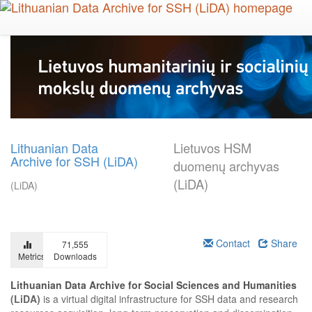
Skip
to
main
content
Lithuanian Data
Lietuvos HSM
Archive for SSH (LiDA)
duomenų archyvas
(LiDA)
(LiDA)
Contact
Share
71,555
Metrics
Downloads
Lithuanian Data Archive for Social Sciences and Humanities
(LiDA)
is a virtual digital infrastructure for SSH data and research