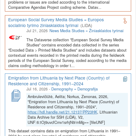
Depozitoriai, kurie norėtų deponuoti savo duomenis į LiDA
problems or issues are coded according to the international
Comparative Agendas Project coding scheme. Datav...
Dataverse talpyklą, turėtų susipažinti su informacija
šiame
puslapyje
.
European Social Survey Media Studies = Europos
socialinio tyrimo žiniasklaidos tyrimai
(LiDA)
Jul 21, 2026
News Media Studies = Žiniasklaidos tyrimai
The Dataverse collection "European Social Survey Media
Studies" contains encoded data collected in the series
"Encoded Data > Printed Media Studies" and includes datasets about
contextual events recorded in the printed media during the fieldwork
periods of the European Social Survey, coded according to the media
claims coding methodology in order t...
Emigration from Lithuania by Next Place (Country) of
Residence and Citizenship, 1991–2024
Jul 16, 2026
-
Demography = Demografija
Ambrulevičiūtė, Aelita; Norkus, Zenonas, 2026,
"Emigration from Lithuania by Next Place (Country) of
Residence and Citizenship, 1991–2024",
https://hdl.handle.net/21.12137/PP23HK
, Lithuanian
Data Archive for SSH (LiDA), V2,
UNF:6:tOj9uvcfCmv1srhjN9/mMg== [fileUNF]
This dataset contains data on emigration from Lithuania in 1991–
2024 by next place (country) of residence and citizenship.