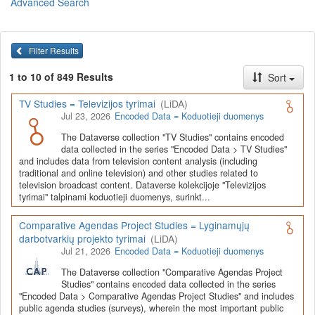
Advanced Search
Lietuvos humanitarinių ir socialinių mokslų duomenų
archyvas (LiDA)
yra virtuali skaitmeninė empirinių HSM
duomenų ir tyrimų išteklių kaupimo, ilgalaikio saugojimo ir sklaidos
Filter Results
infrastruktūra, suteikianti prieigą prie daugiau nei 600 duomenų ir
tyrimų išteklių. Visi duomenų ir tyrimų ištekliai yra dokumentuoti
1 to 10 of 849 Results
Sort
lietuvių ir anglų kalbomis pagal tarptautinius standartus. LiDA
įsikūręs
Kauno technologijos universiteto Duomenų analizės
TV Studies = Televizijos tyrimai
(LiDA)
ir archyvavimo (DAtA) centre
(
data.ktu.edu
).
Jul 23, 2026
Encoded Data = Koduotieji duomenys
Prieigai prie išteklių naudojama ši
Dataverse talpykla
(kol kas ne
The Dataverse collection "TV Studies" contains encoded
visi ištekliai prieinami, nes 2020-2029 m. vykdomas perkėlimo iš
data collected in the series "Encoded Data > TV Studies"
senosios infrastruktūros projektas). LiDA kuruoja įvairių tipų
and includes data from television content analysis (including
išteklius ir jie publikuojami atskiruose kataloguose pagal tipą:
traditional and online television) and other studies related to
television broadcast content. Dataverse kolekcijoje "Televizijos
Apklausų duomenys
,
Interviu duomenys
,
Agreguotieji duomenys
tyrimai" talpinami koduotieji duomenys, surinkt...
(įskaitant Istorinę statistiką),
Tekstiniai duomenys
ir
Koduotieji
duomenys
(įskaitant Žiniasklaidos tyrimus). Taip pat LiDA
Comparative Agendas Project Studies = Lyginamųjų
talpinami didelių nacionalinių projektų duomenys (
Didelių projektų
darbotvarkių projekto tyrimai
(LiDA)
duomenys
) ir Lietuvos aukštojo mokslo ir studijų bei Lietuvos
Jul 21, 2026
Encoded Data = Koduotieji duomenys
valstybės institucijų deponuoti socialinių ir humanitarinių mokslų
duomenų rinkiniai (
Kitų institucijų duomenys
). Norintiems
išmokti
The Dataverse collection "Comparative Agendas Project
naudotis
šia talpykla, surasti ir parsisiųsti duomenis, siūlome
Studies" contains encoded data collected in the series
"Encoded Data > Comparative Agendas Project Studies" and includes
susipažinti su
LiDA Dataverse talpyklos naudotojo vadovu
.
public agenda studies (surveys), wherein the most important public