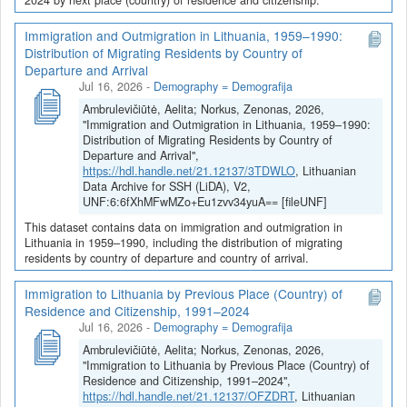
Immigration and Outmigration in Lithuania, 1959–1990:
Distribution of Migrating Residents by Country of
Departure and Arrival
Jul 16, 2026
-
Demography = Demografija
Ambrulevičiūtė, Aelita; Norkus, Zenonas, 2026,
"Immigration and Outmigration in Lithuania, 1959–1990:
Distribution of Migrating Residents by Country of
Departure and Arrival",
https://hdl.handle.net/21.12137/3TDWLO
, Lithuanian
Data Archive for SSH (LiDA), V2,
UNF:6:6fXhMFwMZo+Eu1zvv34yuA== [fileUNF]
This dataset contains data on immigration and outmigration in
Lithuania in 1959–1990, including the distribution of migrating
residents by country of departure and country of arrival.
Immigration to Lithuania by Previous Place (Country) of
Residence and Citizenship, 1991–2024
Jul 16, 2026
-
Demography = Demografija
Ambrulevičiūtė, Aelita; Norkus, Zenonas, 2026,
"Immigration to Lithuania by Previous Place (Country) of
Residence and Citizenship, 1991–2024",
https://hdl.handle.net/21.12137/OFZDRT
, Lithuanian