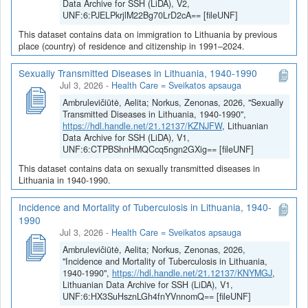
Data Archive for SSH (LiDA), V2,
UNF:6:PJELPkrjlM22Bg70LrD2cA== [fileUNF]
This dataset contains data on immigration to Lithuania by previous
place (country) of residence and citizenship in 1991–2024.
Sexually Transmitted Diseases in Lithuania, 1940-1990
Jul 3, 2026
-
Health Care = Sveikatos apsauga
Ambrulevičiūtė, Aelita; Norkus, Zenonas, 2026, "Sexually
Transmitted Diseases in Lithuania, 1940-1990",
https://hdl.handle.net/21.12137/KZNJFW
, Lithuanian
Data Archive for SSH (LiDA), V1,
UNF:6:CTPBShnHMQCcq5ngn2GXig== [fileUNF]
This dataset contains data on sexually transmitted diseases in
Lithuania in 1940-1990.
Incidence and Mortality of Tuberculosis in Lithuania, 1940-
1990
Jul 3, 2026
-
Health Care = Sveikatos apsauga
Ambrulevičiūtė, Aelita; Norkus, Zenonas, 2026,
"Incidence and Mortality of Tuberculosis in Lithuania,
1940-1990",
https://hdl.handle.net/21.12137/KNYMGJ
,
Lithuanian Data Archive for SSH (LiDA), V1,
UNF:6:HX3SuHsznLGh4fnYVnnomQ== [fileUNF]