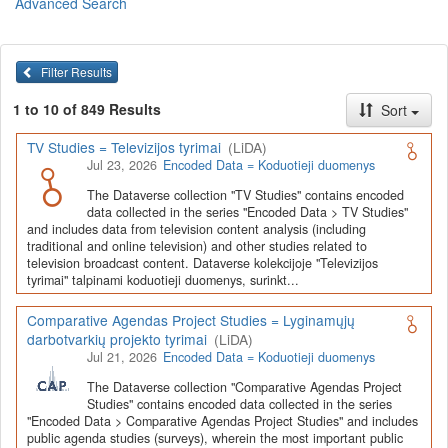
Advanced Search
Lietuvos humanitarinių ir socialinių mokslų duomenų
archyvas (LiDA)
yra virtuali skaitmeninė empirinių HSM
duomenų ir tyrimų išteklių kaupimo, ilgalaikio saugojimo ir sklaidos
Filter Results
infrastruktūra, suteikianti prieigą prie daugiau nei 600 duomenų ir
tyrimų išteklių. Visi duomenų ir tyrimų ištekliai yra dokumentuoti
1 to 10 of 849 Results
Sort
lietuvių ir anglų kalbomis pagal tarptautinius standartus. LiDA
įsikūręs
Kauno technologijos universiteto Duomenų analizės
TV Studies = Televizijos tyrimai
(LiDA)
ir archyvavimo (DAtA) centre
(
data.ktu.edu
).
Jul 23, 2026
Encoded Data = Koduotieji duomenys
Prieigai prie išteklių naudojama ši
Dataverse talpykla
(kol kas ne
The Dataverse collection "TV Studies" contains encoded
visi ištekliai prieinami, nes 2020-2029 m. vykdomas perkėlimo iš
data collected in the series "Encoded Data > TV Studies"
senosios infrastruktūros projektas). LiDA kuruoja įvairių tipų
and includes data from television content analysis (including
išteklius ir jie publikuojami atskiruose kataloguose pagal tipą:
traditional and online television) and other studies related to
television broadcast content. Dataverse kolekcijoje "Televizijos
Apklausų duomenys
,
Interviu duomenys
,
Agreguotieji duomenys
tyrimai" talpinami koduotieji duomenys, surinkt...
(įskaitant Istorinę statistiką),
Tekstiniai duomenys
ir
Koduotieji
duomenys
(įskaitant Žiniasklaidos tyrimus). Taip pat LiDA
Comparative Agendas Project Studies = Lyginamųjų
talpinami didelių nacionalinių projektų duomenys (
Didelių projektų
darbotvarkių projekto tyrimai
(LiDA)
duomenys
) ir Lietuvos aukštojo mokslo ir studijų bei Lietuvos
Jul 21, 2026
Encoded Data = Koduotieji duomenys
valstybės institucijų deponuoti socialinių ir humanitarinių mokslų
duomenų rinkiniai (
Kitų institucijų duomenys
). Norintiems
išmokti
The Dataverse collection "Comparative Agendas Project
naudotis
šia talpykla, surasti ir parsisiųsti duomenis, siūlome
Studies" contains encoded data collected in the series
"Encoded Data > Comparative Agendas Project Studies" and includes
susipažinti su
LiDA Dataverse talpyklos naudotojo vadovu
.
public agenda studies (surveys), wherein the most important public