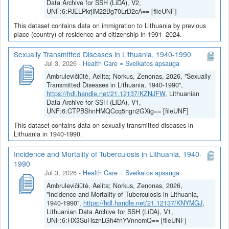
Data Archive for SSH (LiDA), V2,
UNF:6:PJELPkrjlM22Bg70LrD2cA== [fileUNF]
This dataset contains data on immigration to Lithuania by previous
place (country) of residence and citizenship in 1991–2024.
Sexually Transmitted Diseases in Lithuania, 1940-1990
Jul 3, 2026
-
Health Care = Sveikatos apsauga
Ambrulevičiūtė, Aelita; Norkus, Zenonas, 2026, "Sexually
Transmitted Diseases in Lithuania, 1940-1990",
https://hdl.handle.net/21.12137/KZNJFW
, Lithuanian
Data Archive for SSH (LiDA), V1,
UNF:6:CTPBShnHMQCcq5ngn2GXig== [fileUNF]
This dataset contains data on sexually transmitted diseases in
Lithuania in 1940-1990.
Incidence and Mortality of Tuberculosis in Lithuania, 1940-
1990
Jul 3, 2026
-
Health Care = Sveikatos apsauga
Ambrulevičiūtė, Aelita; Norkus, Zenonas, 2026,
"Incidence and Mortality of Tuberculosis in Lithuania,
1940-1990",
https://hdl.handle.net/21.12137/KNYMGJ
,
Lithuanian Data Archive for SSH (LiDA), V1,
UNF:6:HX3SuHsznLGh4fnYVnnomQ== [fileUNF]