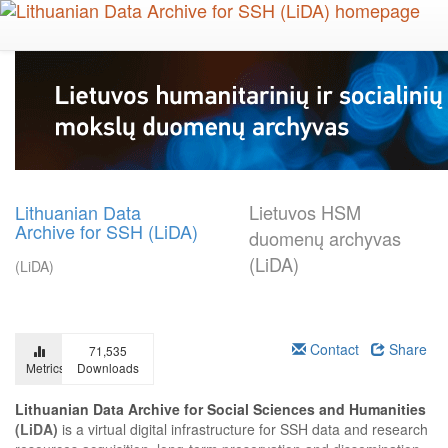
Skip
to
main
content
Lithuanian Data
Lietuvos HSM
Archive for SSH (LiDA)
duomenų archyvas
(LiDA)
(LiDA)
Contact
Share
71,535
Metrics
Downloads
Lithuanian Data Archive for Social Sciences and Humanities
(LiDA)
is a virtual digital infrastructure for SSH data and research