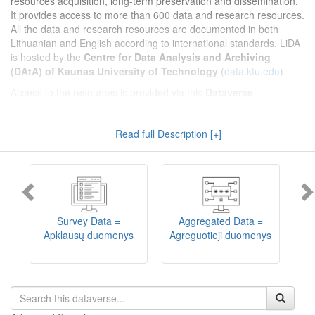
resources acquisition, long-term preservation and dissemination.
It provides access to more than 600 data and research resources.
All the data and research resources are documented in both
Lithuanian and English according to international standards. LiDA
is hosted by the
Centre for Data Analysis and Archiving
(DAtA) of Kaunas University of Technology
(
data.ktu.edu
).
Access to the resources is provided via this
Dataverse
repository
(not all the resources are available, as in 2020-2029 a
migration project from the old infrastructure is being
Read full Description [+]
implemented). LiDA curates different types of resources and they
are published into catalogues according to the type:
Survey Data
,
Interview Data
,
Aggregated Data
(including Historical Statistics),
Textual Data
, and
Encoded Data
(including News Media Studies).
Also, LiDA holds collections of data produced in large national
projets (
Large Project Data
) as well as social sciences and
humanities data deposited by Lithuanian science and higher
Survey Data =
Aggregated Data =
education institutions and Lithuanian governmental institutions
Apklausų duomenys
Agreguotieji duomenys
T
(
Data of Other Institutions
).
Depositors interested in deposit of their data into the LiDA
Dataverse repository should consult
this page
.