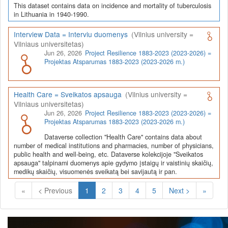
This dataset contains data on incidence and mortality of tuberculosis
in Lithuania in 1940-1990.
Interview Data = Interviu duomenys
(Vilnius university =
Vilniaus universitetas)
Jun 26, 2026
Project Resilience 1883-2023 (2023-2026) =
Projektas Atsparumas 1883-2023 (2023-2026 m.)
Health Care = Sveikatos apsauga
(Vilnius university =
Vilniaus universitetas)
Jun 26, 2026
Project Resilience 1883-2023 (2023-2026) =
Projektas Atsparumas 1883-2023 (2023-2026 m.)
Dataverse collection "Health Care" contains data about
number of medical institutions and pharmacies, number of physicians,
public health and well-being, etc. Dataverse kolekcijoje "Sveikatos
apsauga" talpinami duomenys apie gydymo įstaigų ir vaistinių skaičių,
medikų skaičių, visuomenės sveikatą bei savijautą ir pan.
(Current)
«
< Previous
1
2
3
4
5
Next >
»