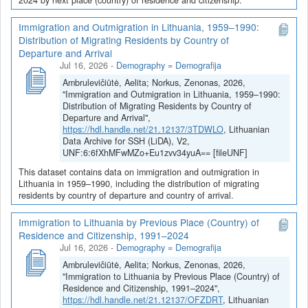
Immigration and Outmigration in Lithuania, 1959–1990:
Distribution of Migrating Residents by Country of
Departure and Arrival
Jul 16, 2026
-
Demography = Demografija
Ambrulevičiūtė, Aelita; Norkus, Zenonas, 2026,
"Immigration and Outmigration in Lithuania, 1959–1990:
Distribution of Migrating Residents by Country of
Departure and Arrival",
https://hdl.handle.net/21.12137/3TDWLO
, Lithuanian
Data Archive for SSH (LiDA), V2,
UNF:6:6fXhMFwMZo+Eu1zvv34yuA== [fileUNF]
This dataset contains data on immigration and outmigration in
Lithuania in 1959–1990, including the distribution of migrating
residents by country of departure and country of arrival.
Immigration to Lithuania by Previous Place (Country) of
Residence and Citizenship, 1991–2024
Jul 16, 2026
-
Demography = Demografija
Ambrulevičiūtė, Aelita; Norkus, Zenonas, 2026,
"Immigration to Lithuania by Previous Place (Country) of
Residence and Citizenship, 1991–2024",
https://hdl.handle.net/21.12137/OFZDRT
, Lithuanian