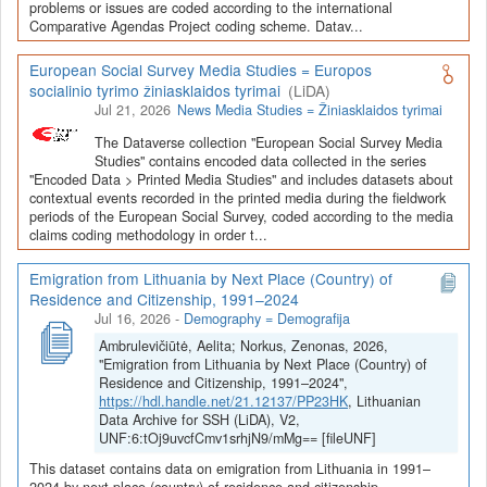
Depozitoriai, kurie norėtų deponuoti savo duomenis į LiDA
problems or issues are coded according to the international
Comparative Agendas Project coding scheme. Datav...
Dataverse talpyklą, turėtų susipažinti su informacija
šiame
puslapyje
.
European Social Survey Media Studies = Europos
socialinio tyrimo žiniasklaidos tyrimai
(LiDA)
Jul 21, 2026
News Media Studies = Žiniasklaidos tyrimai
The Dataverse collection "European Social Survey Media
Studies" contains encoded data collected in the series
"Encoded Data > Printed Media Studies" and includes datasets about
contextual events recorded in the printed media during the fieldwork
periods of the European Social Survey, coded according to the media
claims coding methodology in order t...
Emigration from Lithuania by Next Place (Country) of
Residence and Citizenship, 1991–2024
Jul 16, 2026
-
Demography = Demografija
Ambrulevičiūtė, Aelita; Norkus, Zenonas, 2026,
"Emigration from Lithuania by Next Place (Country) of
Residence and Citizenship, 1991–2024",
https://hdl.handle.net/21.12137/PP23HK
, Lithuanian
Data Archive for SSH (LiDA), V2,
UNF:6:tOj9uvcfCmv1srhjN9/mMg== [fileUNF]
This dataset contains data on emigration from Lithuania in 1991–
2024 by next place (country) of residence and citizenship.