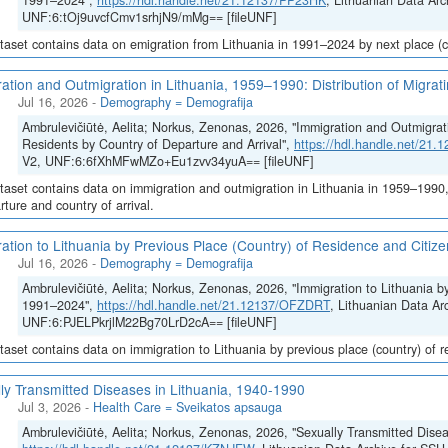
1991–2024",
https://hdl.handle.net/21.12137/PP23HK
, Lithuanian Data Arc
UNF:6:tOj9uvcfCmv1srhjN9/mMg== [fileUNF]
taset contains data on emigration from Lithuania in 1991–2024 by next place (co
ation and Outmigration in Lithuania, 1959–1990: Distribution of Migrat
Jul 16, 2026
-
Demography = Demografija
Ambrulevičiūtė, Aelita; Norkus, Zenonas, 2026, "Immigration and Outmigrati
Residents by Country of Departure and Arrival",
https://hdl.handle.net/21
V2, UNF:6:6fXhMFwMZo+Eu1zvv34yuA== [fileUNF]
taset contains data on immigration and outmigration in Lithuania in 1959–1990, i
rture and country of arrival.
ation to Lithuania by Previous Place (Country) of Residence and Citi
Jul 16, 2026
-
Demography = Demografija
Ambrulevičiūtė, Aelita; Norkus, Zenonas, 2026, "Immigration to Lithuania b
1991–2024",
https://hdl.handle.net/21.12137/OFZDRT
, Lithuanian Data Ar
UNF:6:PJELPkrjlM22Bg70LrD2cA== [fileUNF]
taset contains data on immigration to Lithuania by previous place (country) of 
ly Transmitted Diseases in Lithuania, 1940-1990
Jul 3, 2026
-
Health Care = Sveikatos apsauga
Ambrulevičiūtė, Aelita; Norkus, Zenonas, 2026, "Sexually Transmitted Disea