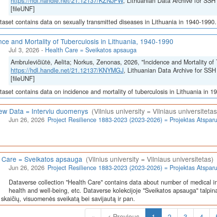
https://hdl.handle.net/21.12137/KZNJFW
, Lithuanian Data Archive for 
[fileUNF]
taset contains data on sexually transmitted diseases in Lithuania in 1940-1990.
nce and Mortality of Tuberculosis in Lithuania, 1940-1990
Jul 3, 2026
-
Health Care = Sveikatos apsauga
Ambrulevičiūtė, Aelita; Norkus, Zenonas, 2026, "Incidence and Mortality of 
https://hdl.handle.net/21.12137/KNYMGJ
, Lithuanian Data Archive for 
[fileUNF]
taset contains data on incidence and mortality of tuberculosis in Lithuania in 1
iew Data = Interviu duomenys
(Vilnius university = Vilniaus universitetas
Jun 26, 2026
Project Resilience 1883-2023 (2023-2026) = Projektas Atspa
 Care = Sveikatos apsauga
(Vilnius university = Vilniaus universitetas)
Jun 26, 2026
Project Resilience 1883-2023 (2023-2026) = Projektas Atspa
Dataverse collection "Health Care" contains data about number of medical in
health and well-being, etc. Dataverse kolekcijoje "Sveikatos apsauga" talpin
skaičių, visuomenės sveikatą bei savijautą ir pan.
(Current)
«
< Previous
1
2
3
4