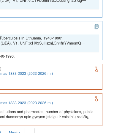
SSH (LiDA), V1, UNF:6:CTPBShnHMQCcq5ngn2GXig==
Tuberculosis in Lithuania, 1940-1990",
SSH (LiDA), V1, UNF:6:HX3SuHsznLGh4fnYVnnomQ==
940-1990.
)
rumas 1883-2023 (2023-2026 m.)
rumas 1883-2023 (2023-2026 m.)
stitutions and pharmacies, number of physicians, public
ami duomenys apie gydymo įstaigų ir vaistinių skaičių,
5
Next >
»