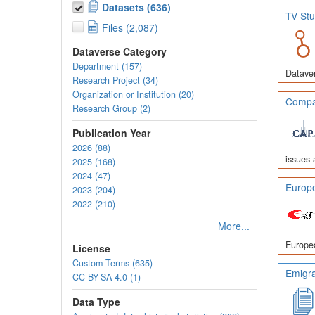
Datasets (636)
TV Stu
Files (2,087)
Dataverse Category
Department (157)
Dataver
Research Project (34)
Organization or Institution (20)
Compar
Research Group (2)
Publication Year
2026 (88)
issues 
2025 (168)
2024 (47)
Europe
2023 (204)
2022 (210)
More...
Europea
License
Custom Terms (635)
Emigra
CC BY-SA 4.0 (1)
Data Type