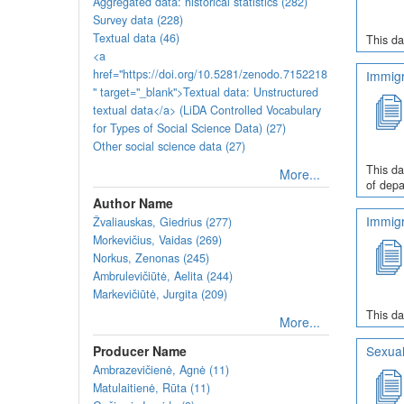
Aggregated data: historical statistics (282)
Survey data (228)
Textual data (46)
This da
<a
href="https://doi.org/10.5281/zenodo.7152218
Immigr
" target="_blank">Textual data: Unstructured
textual data</a> (LiDA Controlled Vocabulary
for Types of Social Science Data) (27)
Other social science data (27)
This da
More...
of depa
Author Name
Immigr
Žvaliauskas, Giedrius (277)
Morkevičius, Vaidas (269)
Norkus, Zenonas (245)
Ambrulevičiūtė, Aelita (244)
Markevičiūtė, Jurgita (209)
This da
More...
Producer Name
Sexual
Ambrazevičienė, Agnė (11)
Matulaitienė, Rūta (11)