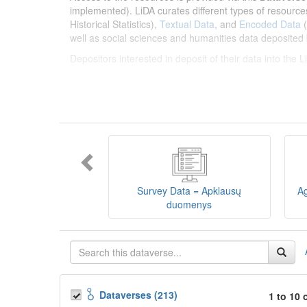
implemented). LiDA curates different types of resource
Historical Statistics),
Textual Data
, and
Encoded Data
(
well as social sciences and humanities data deposited 
Depositors interested in deposit of their data into the
Lietuvos humanitarinių ir socialinių mokslų duom
sklaidos infrastruktūra, suteikianti prieigą prie daugiau
tarptautinius standartus. LiDA įsikūręs
Kauno technolo
Prieigai prie išteklių naudojama ši
Dataverse talpykla
įvairių tipų išteklius ir jie publikuojami atskiruose kata
duomenys
ir
Koduotieji duomenys
(įskaitant Žiniasklai
mokslo ir studijų bei Lietuvos valstybės institucijų dep
Survey Data = Apklausų
Ag
talpykla, surasti ir parsisiųsti duomenis, siūlome susipa
duomenys
Depozitoriai, kurie norėtų deponuoti savo duomenis į L
Dataverses (213)
1 to 10 