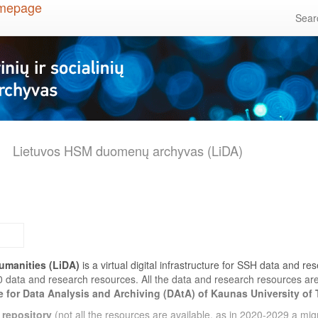
Sea
Lietuvos HSM duomenų archyvas (LiDA)
umanities (LiDA)
is a virtual digital infrastructure for SSH data and r
0 data and research resources. All the data and research resources a
e for Data Analysis and Archiving (DAtA) of Kaunas University of
 repository
(not all the resources are available, as in 2020-2029 a migr