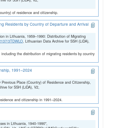
hive for SSH (LiDA), V2,
untry) of residence and citizenship.
ing Residents by Country of Departure and Arrival
on in Lithuania, 1959–1990: Distribution of Migrating
.12137/3TDWLO
, Lithuanian Data Archive for SSH (LiDA),
ncluding the distribution of migrating residents by country
zenship, 1991–2024
y Previous Place (Country) of Residence and Citizenship,
chive for SSH (LiDA), V2,
residence and citizenship in 1991–2024.
ses in Lithuania, 1940-1990",