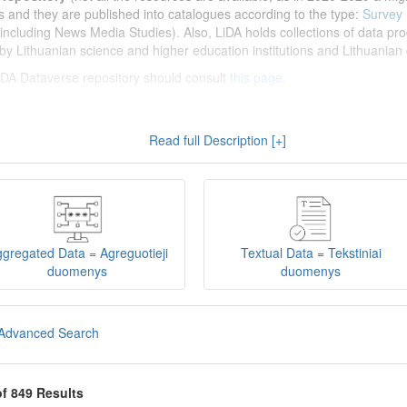
s and they are published into catalogues according to the type:
Survey
including News Media Studies). Also, LiDA holds collections of data prod
by Lithuanian science and higher education institutions and Lithuanian 
 LiDA Dataverse repository should consult
this page
.
enų archyvas (LiDA)
yra virtuali skaitmeninė empirinių HSM duomenų ir 
Read full Description [+]
 nei 600 duomenų ir tyrimų išteklių. Visi duomenų ir tyrimų ištekliai yra
gijos universiteto Duomenų analizės ir archyvavimo (DAtA) cent
(kol kas ne visi ištekliai prieinami, nes 2020-2029 m. vykdomas perkėlim
loguose pagal tipą:
Apklausų duomenys
,
Interviu duomenys
,
Agreguotiej
dos tyrimus). Taip pat LiDA talpinami didelių nacionalinių projektų duom
onuoti socialinių ir humanitarinių mokslų duomenų rinkiniai (
Kitų instituc
gregated Data = Agreguotieji
Textual Data = Tekstiniai
žinti su
LiDA Dataverse talpyklos naudotojo vadovu
.
duomenys
duomenys
iDA Dataverse talpyklą, turėtų susipažinti su informacija
šiame puslapy
Advanced Search
of 849 Results