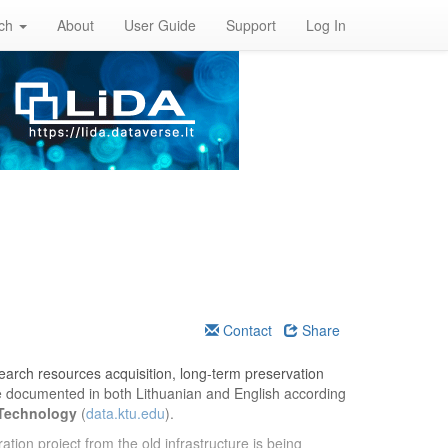
rch
About
User Guide
Support
Log In
Contact
Share
esearch resources acquisition, long-term preservation
re documented in both Lithuanian and English according
 Technology
(
data.ktu.edu
).
ation project from the old infrastructure is being