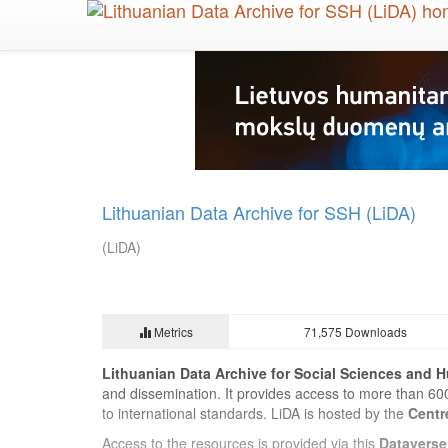
Skip
to
main
content
Lithuanian Data Archive for SSH (LiDA)
(LiDA)
Metrics
71,575 Downloads
Lithuanian Data Archive for Social Sciences and H
and dissemination. It provides access to more than 60
to international standards. LiDA is hosted by the
Centr
Access to the resources is provided via this
Dataverse