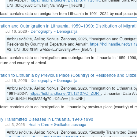
1991–2024",
https://hdl.handle.net/21.12137/PP23HK
, Lithuanian Data Arc
UNF:6:tOj9uvcfCmv1srhjN9/mMg== [fileUNF]
taset contains data on emigration from Lithuania in 1991–2024 by next place (co
ation and Outmigration in Lithuania, 1959–1990: Distribution of Migrat
Jul 16, 2026
-
Demography = Demografija
Ambrulevičiūtė, Aelita; Norkus, Zenonas, 2026, "Immigration and Outmigrati
Residents by Country of Departure and Arrival",
https://hdl.handle.net/21
V2, UNF:6:6fXhMFwMZo+Eu1zvv34yuA== [fileUNF]
taset contains data on immigration and outmigration in Lithuania in 1959–1990, i
rture and country of arrival.
ation to Lithuania by Previous Place (Country) of Residence and Citi
Jul 16, 2026
-
Demography = Demografija
Ambrulevičiūtė, Aelita; Norkus, Zenonas, 2026, "Immigration to Lithuania b
1991–2024",
https://hdl.handle.net/21.12137/OFZDRT
, Lithuanian Data Ar
UNF:6:PJELPkrjlM22Bg70LrD2cA== [fileUNF]
taset contains data on immigration to Lithuania by previous place (country) of 
ly Transmitted Diseases in Lithuania, 1940-1990
Jul 3, 2026
-
Health Care = Sveikatos apsauga
Ambrulevičiūtė, Aelita; Norkus, Zenonas, 2026, "Sexually Transmitted Disea