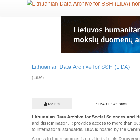
Skip
to
main
content
Lithuanian Data Archive for SSH (LiDA)
(LiDA)
Metrics
71,640 Downloads
Lithuanian Data Archive for Social Sciences and H
and dissemination. It provides access to more than 60
to international standards. LiDA is hosted by the
Centr
Access to the resources is provided via this
Dataverse