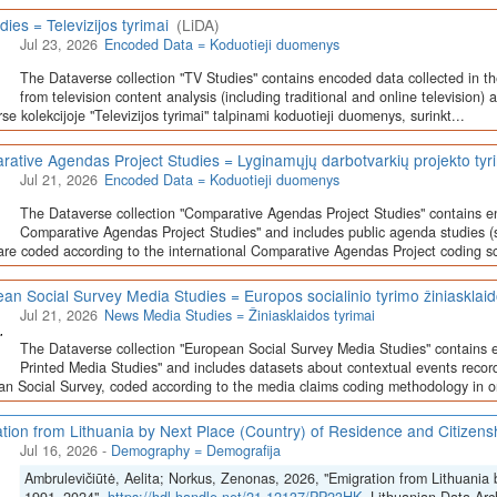
dies = Televizijos tyrimai
(LiDA)
Jul 23, 2026
Encoded Data = Koduotieji duomenys
The Dataverse collection "TV Studies" contains encoded data collected in t
from television content analysis (including traditional and online television) 
se kolekcijoje "Televizijos tyrimai" talpinami koduotieji duomenys, surinkt...
ative Agendas Project Studies = Lyginamųjų darbotvarkių projekto tyr
Jul 21, 2026
Encoded Data = Koduotieji duomenys
The Dataverse collection "Comparative Agendas Project Studies" contains e
Comparative Agendas Project Studies" and includes public agenda studies (s
are coded according to the international Comparative Agendas Project coding s
an Social Survey Media Studies = Europos socialinio tyrimo žiniasklaid
Jul 21, 2026
News Media Studies = Žiniasklaidos tyrimai
The Dataverse collection "European Social Survey Media Studies" contains 
Printed Media Studies" and includes datasets about contextual events record
n Social Survey, coded according to the media claims coding methodology in or
tion from Lithuania by Next Place (Country) of Residence and Citizen
Jul 16, 2026
-
Demography = Demografija
Ambrulevičiūtė, Aelita; Norkus, Zenonas, 2026, "Emigration from Lithuania 