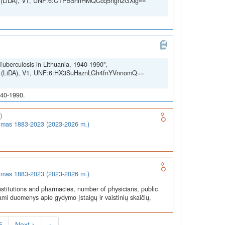
SSH (LiDA), V1, UNF:6:CTPBShnHMQCcq5ngn2GXig==
Tuberculosis in Lithuania, 1940-1990",
SSH (LiDA), V1, UNF:6:HX3SuHsznLGh4fnYVnnomQ==
940-1990.
)
rumas 1883-2023 (2023-2026 m.)
rumas 1883-2023 (2023-2026 m.)
stitutions and pharmacies, number of physicians, public
ami duomenys apie gydymo įstaigų ir vaistinių skaičių,
5
Next >
»