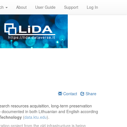
rch
About
User Guide
Support
Log In
Contact
Share
esearch resources acquisition, long-term preservation
re documented in both Lithuanian and English according
 Technology
(
data.ktu.edu
).
ation project from the old infrastructure is being