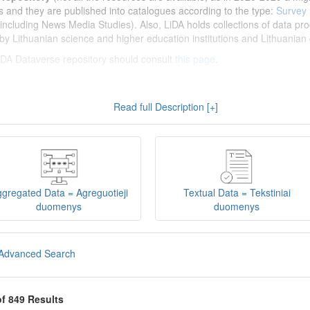
s and they are published into catalogues according to the type:
Survey
including News Media Studies). Also, LiDA holds collections of data prod
by Lithuanian science and higher education institutions and Lithuanian 
 LiDA Dataverse repository should consult
this page
.
enų archyvas (LiDA)
yra virtuali skaitmeninė empirinių HSM duomenų ir 
Read full Description [+]
 nei 600 duomenų ir tyrimų išteklių. Visi duomenų ir tyrimų ištekliai yra
gijos universiteto Duomenų analizės ir archyvavimo (DAtA) cent
(kol kas ne visi ištekliai prieinami, nes 2020-2029 m. vykdomas perkėlim
loguose pagal tipą:
Apklausų duomenys
,
Interviu duomenys
,
Agreguotiej
dos tyrimus). Taip pat LiDA talpinami didelių nacionalinių projektų duom
onuoti socialinių ir humanitarinių mokslų duomenų rinkiniai (
Kitų instituc
gregated Data = Agreguotieji
Textual Data = Tekstiniai
žinti su
LiDA Dataverse talpyklos naudotojo vadovu
.
duomenys
duomenys
iDA Dataverse talpyklą, turėtų susipažinti su informacija
šiame puslapy
Advanced Search
of 849 Results