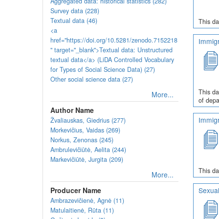
Aggregated data: historical statistics (282)
Survey data (228)
Textual data (46)
This da
<a
href="https://doi.org/10.5281/zenodo.7152218
Immigr
" target="_blank">Textual data: Unstructured
textual data</a> (LiDA Controlled Vocabulary
for Types of Social Science Data) (27)
Other social science data (27)
This da
More...
of depa
Author Name
Immigr
Žvaliauskas, Giedrius (277)
Morkevičius, Vaidas (269)
Norkus, Zenonas (245)
Ambrulevičiūtė, Aelita (244)
Markevičiūtė, Jurgita (209)
This da
More...
Producer Name
Sexual
Ambrazevičienė, Agnė (11)
Matulaitienė, Rūta (11)