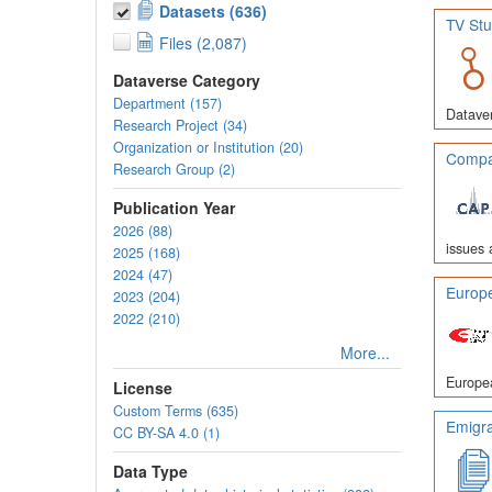
Datasets (636)
TV Stu
Files (2,087)
Dataverse Category
Department (157)
Dataver
Research Project (34)
Organization or Institution (20)
Compar
Research Group (2)
Publication Year
2026 (88)
issues 
2025 (168)
2024 (47)
Europe
2023 (204)
2022 (210)
More...
Europea
License
Custom Terms (635)
Emigra
CC BY-SA 4.0 (1)
Data Type