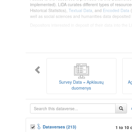
implemented). LiDA curates different types of resource
Historical Statistics),
Textual Data
, and
Encoded Data
(
well as social sciences and humanities data deposited 
Depositors interested in deposit of their data into the
Lietuvos humanitarinių ir socialinių mokslų duom
sklaidos infrastruktūra, suteikianti prieigą prie daugiau
tarptautinius standartus. LiDA įsikūręs
Kauno technolo
Prieigai prie išteklių naudojama ši
Dataverse talpykla
įvairių tipų išteklius ir jie publikuojami atskiruose kata
duomenys
ir
Koduotieji duomenys
(įskaitant Žiniasklai
mokslo ir studijų bei Lietuvos valstybės institucijų dep
Survey Data = Apklausų
Ag
talpykla, surasti ir parsisiųsti duomenis, siūlome susipa
duomenys
Depozitoriai, kurie norėtų deponuoti savo duomenis į L
Dataverses (213)
1 to 10 