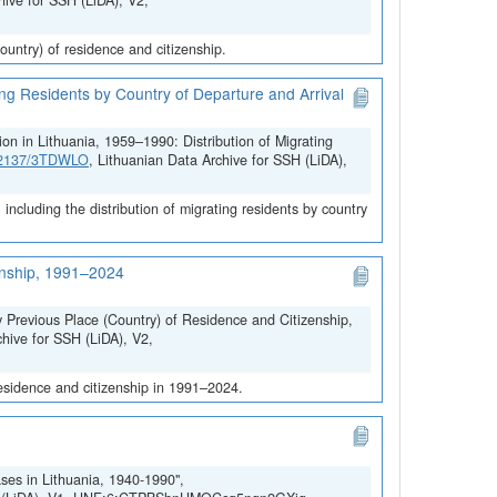
hive for SSH (LiDA), V2,
untry) of residence and citizenship.
ing Residents by Country of Departure and Arrival
on in Lithuania, 1959–1990: Distribution of Migrating
.12137/3TDWLO
, Lithuanian Data Archive for SSH (LiDA),
ncluding the distribution of migrating residents by country
zenship, 1991–2024
y Previous Place (Country) of Residence and Citizenship,
chive for SSH (LiDA), V2,
residence and citizenship in 1991–2024.
ses in Lithuania, 1940-1990",