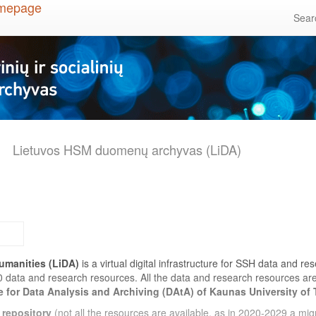
Sea
Lietuvos HSM duomenų archyvas (LiDA)
umanities (LiDA)
is a virtual digital infrastructure for SSH data and r
0 data and research resources. All the data and research resources a
e for Data Analysis and Archiving (DAtA) of Kaunas University of
 repository
(not all the resources are available, as in 2020-2029 a migr