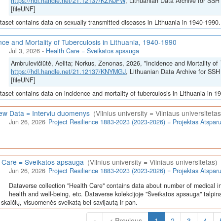
https://hdl.handle.net/21.12137/KZNJFW
, Lithuanian Data Archive for 
[fileUNF]
taset contains data on sexually transmitted diseases in Lithuania in 1940-1990.
nce and Mortality of Tuberculosis in Lithuania, 1940-1990
Jul 3, 2026
-
Health Care = Sveikatos apsauga
Ambrulevičiūtė, Aelita; Norkus, Zenonas, 2026, "Incidence and Mortality of 
https://hdl.handle.net/21.12137/KNYMGJ
, Lithuanian Data Archive for 
[fileUNF]
taset contains data on incidence and mortality of tuberculosis in Lithuania in 1
iew Data = Interviu duomenys
(Vilnius university = Vilniaus universitetas
Jun 26, 2026
Project Resilience 1883-2023 (2023-2026) = Projektas Atspa
 Care = Sveikatos apsauga
(Vilnius university = Vilniaus universitetas)
Jun 26, 2026
Project Resilience 1883-2023 (2023-2026) = Projektas Atspa
Dataverse collection "Health Care" contains data about number of medical in
health and well-being, etc. Dataverse kolekcijoje "Sveikatos apsauga" talpin
skaičių, visuomenės sveikatą bei savijautą ir pan.
(Current)
«
< Previous
1
2
3
4