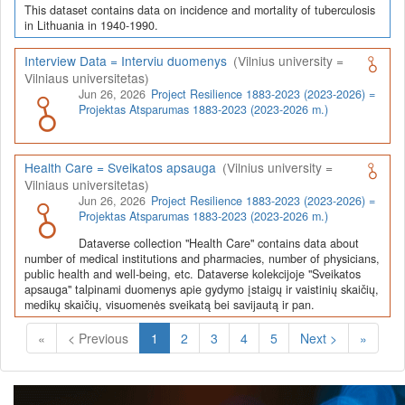
This dataset contains data on incidence and mortality of tuberculosis
in Lithuania in 1940-1990.
Interview Data = Interviu duomenys
(Vilnius university =
Vilniaus universitetas)
Jun 26, 2026
Project Resilience 1883-2023 (2023-2026) =
Projektas Atsparumas 1883-2023 (2023-2026 m.)
Health Care = Sveikatos apsauga
(Vilnius university =
Vilniaus universitetas)
Jun 26, 2026
Project Resilience 1883-2023 (2023-2026) =
Projektas Atsparumas 1883-2023 (2023-2026 m.)
Dataverse collection "Health Care" contains data about
number of medical institutions and pharmacies, number of physicians,
public health and well-being, etc. Dataverse kolekcijoje "Sveikatos
apsauga" talpinami duomenys apie gydymo įstaigų ir vaistinių skaičių,
medikų skaičių, visuomenės sveikatą bei savijautą ir pan.
(Current)
«
< Previous
1
2
3
4
5
Next >
»