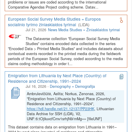
Depozitoriai, kurie norėtų deponuoti savo duomenis į LiDA
problems or issues are coded according to the international
Comparative Agendas Project coding scheme. Datav...
Dataverse talpyklą, turėtų susipažinti su informacija
šiame
puslapyje
.
European Social Survey Media Studies = Europos
socialinio tyrimo žiniasklaidos tyrimai
(LiDA)
Jul 21, 2026
News Media Studies = Žiniasklaidos tyrimai
The Dataverse collection "European Social Survey Media
Studies" contains encoded data collected in the series
"Encoded Data > Printed Media Studies" and includes datasets about
contextual events recorded in the printed media during the fieldwork
periods of the European Social Survey, coded according to the media
claims coding methodology in order t...
Emigration from Lithuania by Next Place (Country) of
Residence and Citizenship, 1991–2024
Jul 16, 2026
-
Demography = Demografija
Ambrulevičiūtė, Aelita; Norkus, Zenonas, 2026,
"Emigration from Lithuania by Next Place (Country) of
Residence and Citizenship, 1991–2024",
https://hdl.handle.net/21.12137/PP23HK
, Lithuanian
Data Archive for SSH (LiDA), V2,
UNF:6:tOj9uvcfCmv1srhjN9/mMg== [fileUNF]
This dataset contains data on emigration from Lithuania in 1991–
2024 by next place (country) of residence and citizenship.