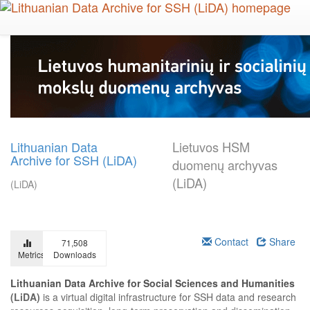
Skip
to
main
content
Lithuanian Data
Lietuvos HSM
Archive for SSH (LiDA)
duomenų archyvas
(LiDA)
(LiDA)
Contact
Share
71,508
Metrics
Downloads
Lithuanian Data Archive for Social Sciences and Humanities
(LiDA)
is a virtual digital infrastructure for SSH data and research