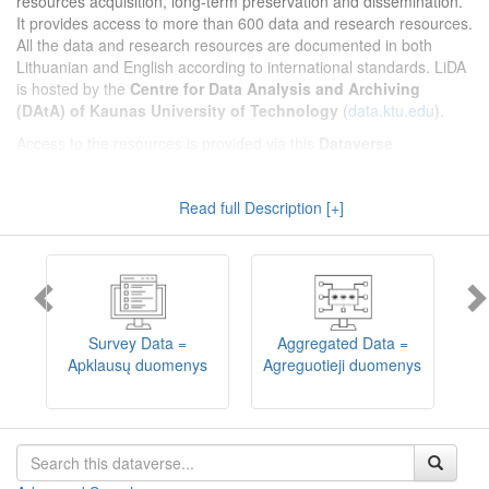
resources acquisition, long-term preservation and dissemination.
It provides access to more than 600 data and research resources.
All the data and research resources are documented in both
Lithuanian and English according to international standards. LiDA
is hosted by the
Centre for Data Analysis and Archiving
(DAtA) of Kaunas University of Technology
(
data.ktu.edu
).
Access to the resources is provided via this
Dataverse
repository
(not all the resources are available, as in 2020-2029 a
migration project from the old infrastructure is being
Read full Description [+]
implemented). LiDA curates different types of resources and they
are published into catalogues according to the type:
Survey Data
,
Interview Data
,
Aggregated Data
(including Historical Statistics),
Textual Data
, and
Encoded Data
(including News Media Studies).
Also, LiDA holds collections of data produced in large national
projets (
Large Project Data
) as well as social sciences and
humanities data deposited by Lithuanian science and higher
Survey Data =
Aggregated Data =
education institutions and Lithuanian governmental institutions
Apklausų duomenys
Agreguotieji duomenys
T
(
Data of Other Institutions
).
Depositors interested in deposit of their data into the LiDA
Dataverse repository should consult
this page
.