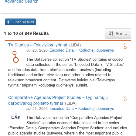
Advanced Search
Lietuvos humanitarinių ir socialinių mokslų duomenų
archyvas (LiDA)
yra virtuali skaitmeninė empirinių HSM
duomenų ir tyrimų išteklių kaupimo, ilgalaikio saugojimo ir sklaidos
Filter Results
infrastruktūra, suteikianti prieigą prie daugiau nei 600 duomenų ir
tyrimų išteklių. Visi duomenų ir tyrimų ištekliai yra dokumentuoti
1 to 10 of 849 Results
Sort
lietuvių ir anglų kalbomis pagal tarptautinius standartus. LiDA
įsikūręs
Kauno technologijos universiteto Duomenų analizės
TV Studies = Televizijos tyrimai
(LiDA)
ir archyvavimo (DAtA) centre
(
data.ktu.edu
).
Jul 23, 2026
Encoded Data = Koduotieji duomenys
Prieigai prie išteklių naudojama ši
Dataverse talpykla
(kol kas ne
The Dataverse collection "TV Studies" contains encoded
visi ištekliai prieinami, nes 2020-2029 m. vykdomas perkėlimo iš
data collected in the series "Encoded Data > TV Studies"
senosios infrastruktūros projektas). LiDA kuruoja įvairių tipų
and includes data from television content analysis (including
išteklius ir jie publikuojami atskiruose kataloguose pagal tipą:
traditional and online television) and other studies related to
television broadcast content. Dataverse kolekcijoje "Televizijos
Apklausų duomenys
,
Interviu duomenys
,
Agreguotieji duomenys
tyrimai" talpinami koduotieji duomenys, surinkt...
(įskaitant Istorinę statistiką),
Tekstiniai duomenys
ir
Koduotieji
duomenys
(įskaitant Žiniasklaidos tyrimus). Taip pat LiDA
Comparative Agendas Project Studies = Lyginamųjų
talpinami didelių nacionalinių projektų duomenys (
Didelių projektų
darbotvarkių projekto tyrimai
(LiDA)
duomenys
) ir Lietuvos aukštojo mokslo ir studijų bei Lietuvos
Jul 21, 2026
Encoded Data = Koduotieji duomenys
valstybės institucijų deponuoti socialinių ir humanitarinių mokslų
duomenų rinkiniai (
Kitų institucijų duomenys
). Norintiems
išmokti
The Dataverse collection "Comparative Agendas Project
naudotis
šia talpykla, surasti ir parsisiųsti duomenis, siūlome
Studies" contains encoded data collected in the series
"Encoded Data > Comparative Agendas Project Studies" and includes
susipažinti su
LiDA Dataverse talpyklos naudotojo vadovu
.
public agenda studies (surveys), wherein the most important public