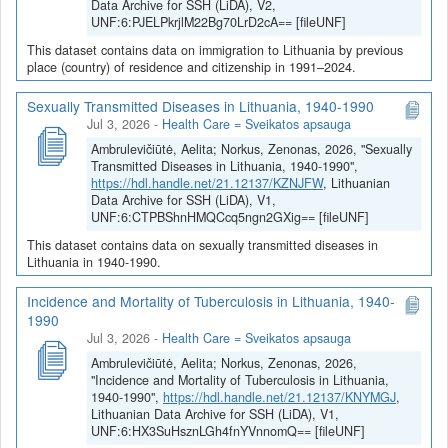
Data Archive for SSH (LiDA), V2,
UNF:6:PJELPkrjlM22Bg70LrD2cA== [fileUNF]
This dataset contains data on immigration to Lithuania by previous
place (country) of residence and citizenship in 1991–2024.
Sexually Transmitted Diseases in Lithuania, 1940-1990
Jul 3, 2026
-
Health Care = Sveikatos apsauga
Ambrulevičiūtė, Aelita; Norkus, Zenonas, 2026, "Sexually
Transmitted Diseases in Lithuania, 1940-1990",
https://hdl.handle.net/21.12137/KZNJFW
, Lithuanian
Data Archive for SSH (LiDA), V1,
UNF:6:CTPBShnHMQCcq5ngn2GXig== [fileUNF]
This dataset contains data on sexually transmitted diseases in
Lithuania in 1940-1990.
Incidence and Mortality of Tuberculosis in Lithuania, 1940-
1990
Jul 3, 2026
-
Health Care = Sveikatos apsauga
Ambrulevičiūtė, Aelita; Norkus, Zenonas, 2026,
"Incidence and Mortality of Tuberculosis in Lithuania,
1940-1990",
https://hdl.handle.net/21.12137/KNYMGJ
,
Lithuanian Data Archive for SSH (LiDA), V1,
UNF:6:HX3SuHsznLGh4fnYVnnomQ== [fileUNF]