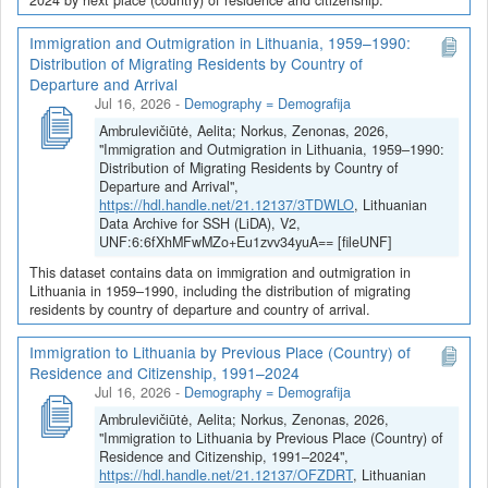
Immigration and Outmigration in Lithuania, 1959–1990:
Distribution of Migrating Residents by Country of
Departure and Arrival
Jul 16, 2026
-
Demography = Demografija
Ambrulevičiūtė, Aelita; Norkus, Zenonas, 2026,
"Immigration and Outmigration in Lithuania, 1959–1990:
Distribution of Migrating Residents by Country of
Departure and Arrival",
https://hdl.handle.net/21.12137/3TDWLO
, Lithuanian
Data Archive for SSH (LiDA), V2,
UNF:6:6fXhMFwMZo+Eu1zvv34yuA== [fileUNF]
This dataset contains data on immigration and outmigration in
Lithuania in 1959–1990, including the distribution of migrating
residents by country of departure and country of arrival.
Immigration to Lithuania by Previous Place (Country) of
Residence and Citizenship, 1991–2024
Jul 16, 2026
-
Demography = Demografija
Ambrulevičiūtė, Aelita; Norkus, Zenonas, 2026,
"Immigration to Lithuania by Previous Place (Country) of
Residence and Citizenship, 1991–2024",
https://hdl.handle.net/21.12137/OFZDRT
, Lithuanian