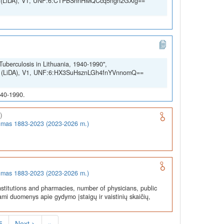
SSH (LiDA), V1, UNF:6:CTPBShnHMQCcq5ngn2GXig==
Tuberculosis in Lithuania, 1940-1990",
SSH (LiDA), V1, UNF:6:HX3SuHsznLGh4fnYVnnomQ==
940-1990.
)
rumas 1883-2023 (2023-2026 m.)
rumas 1883-2023 (2023-2026 m.)
stitutions and pharmacies, number of physicians, public
ami duomenys apie gydymo įstaigų ir vaistinių skaičių,
5
Next >
»