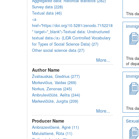
Aggregated data: historical statistics (282)
Survey data (228)
Textual data (46)
This da
<a
href="https://doi.org/10.5281/zenodo.7152218
Immigr
" target="_blank">Textual data: Unstructured
textual data</a> (LiDA Controlled Vocabulary
for Types of Social Science Data) (27)
Other social science data (27)
This da
More...
of depa
Author Name
Immigr
Žvaliauskas, Giedrius (277)
Morkevičius, Vaidas (269)
Norkus, Zenonas (245)
Ambrulevičiūtė, Aelita (244)
Markevičiūtė, Jurgita (209)
This da
More...
Producer Name
Sexual
Ambrazevičienė, Agnė (11)
Matulaitienė, Rūta (11)