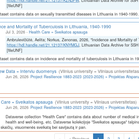
https://hdl.handle.net/21.12137/KZNJFW
, Lithuanian Data Archive for 
[fileUNF]
taset contains data on sexually transmitted diseases in Lithuania in 1940-1990.
nce and Mortality of Tuberculosis in Lithuania, 1940-1990
Jul 3, 2026
-
Health Care = Sveikatos apsauga
Ambrulevičiūtė, Aelita; Norkus, Zenonas, 2026, "Incidence and Mortality of 
https://hdl.handle.net/21.12137/KNYMGJ
, Lithuanian Data Archive for 
[fileUNF]
taset contains data on incidence and mortality of tuberculosis in Lithuania in 1
iew Data = Interviu duomenys
(Vilnius university = Vilniaus universitetas
Jun 26, 2026
Project Resilience 1883-2023 (2023-2026) = Projektas Atspa
 Care = Sveikatos apsauga
(Vilnius university = Vilniaus universitetas)
Jun 26, 2026
Project Resilience 1883-2023 (2023-2026) = Projektas Atspa
Dataverse collection "Health Care" contains data about number of medical in
health and well-being, etc. Dataverse kolekcijoje "Sveikatos apsauga" talpin
skaičių, visuomenės sveikatą bei savijautą ir pan.
(Current)
«
< Previous
1
2
3
4