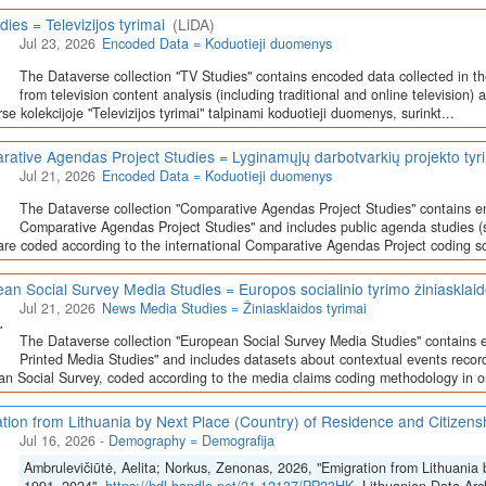
dies = Televizijos tyrimai
(LiDA)
Jul 23, 2026
Encoded Data = Koduotieji duomenys
The Dataverse collection "TV Studies" contains encoded data collected in t
from television content analysis (including traditional and online television) 
se kolekcijoje "Televizijos tyrimai" talpinami koduotieji duomenys, surinkt...
ative Agendas Project Studies = Lyginamųjų darbotvarkių projekto tyr
Jul 21, 2026
Encoded Data = Koduotieji duomenys
The Dataverse collection "Comparative Agendas Project Studies" contains e
Comparative Agendas Project Studies" and includes public agenda studies (s
are coded according to the international Comparative Agendas Project coding s
an Social Survey Media Studies = Europos socialinio tyrimo žiniasklaid
Jul 21, 2026
News Media Studies = Žiniasklaidos tyrimai
The Dataverse collection "European Social Survey Media Studies" contains 
Printed Media Studies" and includes datasets about contextual events record
n Social Survey, coded according to the media claims coding methodology in or
tion from Lithuania by Next Place (Country) of Residence and Citizen
Jul 16, 2026
-
Demography = Demografija
Ambrulevičiūtė, Aelita; Norkus, Zenonas, 2026, "Emigration from Lithuania 