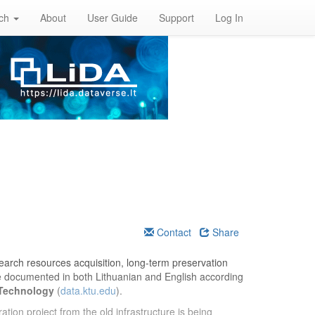
rch
About
User Guide
Support
Log In
Contact
Share
esearch resources acquisition, long-term preservation
re documented in both Lithuanian and English according
 Technology
(
data.ktu.edu
).
ation project from the old infrastructure is being