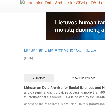
Skip
to
main
content
Lithuanian Data Archive for SSH (LiDA)
(LiDA)
Metrics
71,529 Downloads
Lithuanian Data Archive for Social Sciences and H
and dissemination. It provides access to more than 60
to international standards. LiDA is hosted by the
Centr
Access to the resources is provided via this
Dataverse