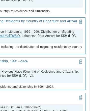
hive for SSH (LiDA), V2,
untry) of residence and citizenship.
ing Residents by Country of Departure and Arrival
on in Lithuania, 1959–1990: Distribution of Migrating
.12137/3TDWLO
, Lithuanian Data Archive for SSH (LiDA),
ncluding the distribution of migrating residents by country
zenship, 1991–2024
y Previous Place (Country) of Residence and Citizenship,
chive for SSH (LiDA), V2,
residence and citizenship in 1991–2024.
ses in Lithuania, 1940-1990",