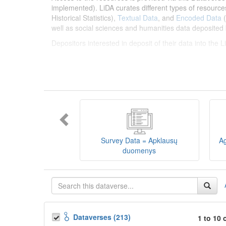
implemented). LiDA curates different types of resource
Historical Statistics),
Textual Data
, and
Encoded Data
(
well as social sciences and humanities data deposited 
Depositors interested in deposit of their data into the
Lietuvos humanitarinių ir socialinių mokslų duom
sklaidos infrastruktūra, suteikianti prieigą prie daugiau
tarptautinius standartus. LiDA įsikūręs
Kauno technolo
Prieigai prie išteklių naudojama ši
Dataverse talpykla
įvairių tipų išteklius ir jie publikuojami atskiruose kata
duomenys
ir
Koduotieji duomenys
(įskaitant Žiniasklai
mokslo ir studijų bei Lietuvos valstybės institucijų dep
Survey Data = Apklausų
Ag
talpykla, surasti ir parsisiųsti duomenis, siūlome susipa
duomenys
Depozitoriai, kurie norėtų deponuoti savo duomenis į L
Dataverses (213)
1 to 10 