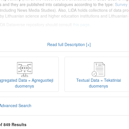
s and they are published into catalogues according to the type:
Survey
including News Media Studies). Also, LiDA holds collections of data prod
by Lithuanian science and higher education institutions and Lithuanian 
 LiDA Dataverse repository should consult
this page
.
enų archyvas (LiDA)
yra virtuali skaitmeninė empirinių HSM duomenų ir 
Read full Description [+]
 nei 600 duomenų ir tyrimų išteklių. Visi duomenų ir tyrimų ištekliai yra
gijos universiteto Duomenų analizės ir archyvavimo (DAtA) cent
(kol kas ne visi ištekliai prieinami, nes 2020-2029 m. vykdomas perkėlim
loguose pagal tipą:
Apklausų duomenys
,
Interviu duomenys
,
Agreguotiej
dos tyrimus). Taip pat LiDA talpinami didelių nacionalinių projektų duom
onuoti socialinių ir humanitarinių mokslų duomenų rinkiniai (
Kitų instituc
gregated Data = Agreguotieji
Textual Data = Tekstiniai
žinti su
LiDA Dataverse talpyklos naudotojo vadovu
.
duomenys
duomenys
iDA Dataverse talpyklą, turėtų susipažinti su informacija
šiame puslapy
Advanced Search
of 849 Results