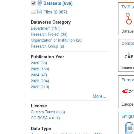
Datasets (636)
TV Stu
Files (2,087)
Dataverse Category
Department (157)
Dataver
Research Project (34)
Organization or Institution (20)
Compar
Research Group (2)
Publication Year
2026 (88)
issues 
2025 (168)
2024 (47)
Europe
2023 (204)
2022 (210)
More...
Europea
License
Custom Terms (635)
Emigra
CC BY-SA 4.0 (1)
Data Type