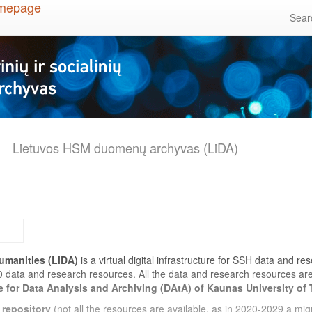
Sea
Lietuvos HSM duomenų archyvas (LiDA)
umanities (LiDA)
is a virtual digital infrastructure for SSH data and r
0 data and research resources. All the data and research resources a
e for Data Analysis and Archiving (DAtA) of Kaunas University of
 repository
(not all the resources are available, as in 2020-2029 a migr