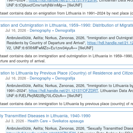
1991–2024",
https://hdl.handle.net/21.12137/PP23HK
, Lithuanian Data Arc
UNF:6:tOj9uvcfCmv1srhjN9/mMg== [fileUNF]
taset contains data on emigration from Lithuania in 1991–2024 by next place (co
ation and Outmigration in Lithuania, 1959–1990: Distribution of Migrat
Jul 16, 2026
-
Demography = Demografija
Ambrulevičiūtė, Aelita; Norkus, Zenonas, 2026, "Immigration and Outmigrati
Residents by Country of Departure and Arrival",
https://hdl.handle.net/21
V2, UNF:6:6fXhMFwMZo+Eu1zvv34yuA== [fileUNF]
taset contains data on immigration and outmigration in Lithuania in 1959–1990, i
rture and country of arrival.
ation to Lithuania by Previous Place (Country) of Residence and Citi
Jul 16, 2026
-
Demography = Demografija
Ambrulevičiūtė, Aelita; Norkus, Zenonas, 2026, "Immigration to Lithuania b
1991–2024",
https://hdl.handle.net/21.12137/OFZDRT
, Lithuanian Data Ar
UNF:6:PJELPkrjlM22Bg70LrD2cA== [fileUNF]
taset contains data on immigration to Lithuania by previous place (country) of 
ly Transmitted Diseases in Lithuania, 1940-1990
Jul 3, 2026
-
Health Care = Sveikatos apsauga
Ambrulevičiūtė, Aelita; Norkus, Zenonas, 2026, "Sexually Transmitted Disea