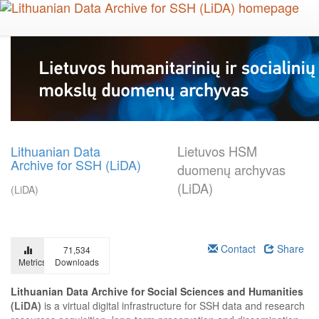
Skip
to
main
content
Lithuanian Data
Lietuvos HSM
Archive for SSH (LiDA)
duomenų archyvas
(LiDA)
(LiDA)
Contact
Share
71,534
Metrics
Downloads
Lithuanian Data Archive for Social Sciences and Humanities
(LiDA)
is a virtual digital infrastructure for SSH data and research