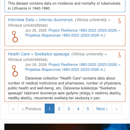
This dataset contains data on incidence and mortality of tuberculosis
in Lithuania in 1940-1990.
Interview Data = Interviu duomenys
(Vilnius university =
Vilniaus universitetas)
Jun 26, 2026
Project Resilience 1883-2023 (2023-2026) =
Projektas Atsparumas 1883-2023 (2023-2026 m.)
Health Care = Sveikatos apsauga
(Vilnius university =
Vilniaus universitetas)
Jun 26, 2026
Project Resilience 1883-2023 (2023-2026) =
Projektas Atsparumas 1883-2023 (2023-2026 m.)
Dataverse collection "Health Care" contains data about
number of medical institutions and pharmacies, number of physicians,
public health and well-being, etc. Dataverse kolekcijoje "Sveikatos
apsauga" talpinami duomenys apie gydymo įstaigų ir vaistinių skaičių,
medikų skaičių, visuomenės sveikatą bei savijautą ir pan.
(Current)
«
< Previous
1
2
3
4
5
Next >
»