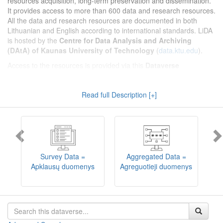
resources acquisition, long-term preservation and dissemination.
It provides access to more than 600 data and research resources.
All the data and research resources are documented in both
Lithuanian and English according to international standards. LiDA
is hosted by the
Centre for Data Analysis and Archiving
(DAtA) of Kaunas University of Technology
(
data.ktu.edu
).
Access to the resources is provided via this
Dataverse
repository
(not all the resources are available, as in 2020-2029 a
migration project from the old infrastructure is being
Read full Description [+]
implemented). LiDA curates different types of resources and they
are published into catalogues according to the type:
Survey Data
,
Interview Data
,
Aggregated Data
(including Historical Statistics),
Textual Data
, and
Encoded Data
(including News Media Studies).
Also, LiDA holds collections of data produced in large national
projets (
Large Project Data
) as well as social sciences and
humanities data deposited by Lithuanian science and higher
Survey Data =
Aggregated Data =
education institutions and Lithuanian governmental institutions
Apklausų duomenys
Agreguotieji duomenys
T
(
Data of Other Institutions
).
Depositors interested in deposit of their data into the LiDA
Dataverse repository should consult
this page
.