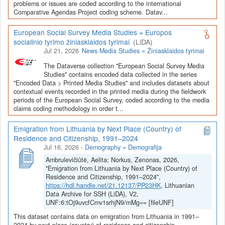
Depozitoriai, kurie norėtų deponuoti savo duomenis į LiDA
problems or issues are coded according to the international
Comparative Agendas Project coding scheme. Datav...
Dataverse talpyklą, turėtų susipažinti su informacija
šiame
puslapyje
.
European Social Survey Media Studies = Europos
socialinio tyrimo žiniasklaidos tyrimai
(LiDA)
Jul 21, 2026
News Media Studies = Žiniasklaidos tyrimai
The Dataverse collection "European Social Survey Media
Studies" contains encoded data collected in the series
"Encoded Data > Printed Media Studies" and includes datasets about
contextual events recorded in the printed media during the fieldwork
periods of the European Social Survey, coded according to the media
claims coding methodology in order t...
Emigration from Lithuania by Next Place (Country) of
Residence and Citizenship, 1991–2024
Jul 16, 2026
-
Demography = Demografija
Ambrulevičiūtė, Aelita; Norkus, Zenonas, 2026,
"Emigration from Lithuania by Next Place (Country) of
Residence and Citizenship, 1991–2024",
https://hdl.handle.net/21.12137/PP23HK
, Lithuanian
Data Archive for SSH (LiDA), V2,
UNF:6:tOj9uvcfCmv1srhjN9/mMg== [fileUNF]
This dataset contains data on emigration from Lithuania in 1991–
2024 by next place (country) of residence and citizenship.