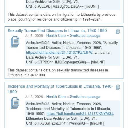
Data Archive for SSH (LiDA), V2,
UNF:6:PJELPkrjlM22Bg70LrD2cA== [fileUNF]
This dataset contains data on immigration to Lithuania by previous
place (country) of residence and citizenship in 1991–2024.
Sexually Transmitted Diseases in Lithuania, 1940-1990
Jul 3, 2026
-
Health Care = Sveikatos apsauga
Ambrulevičiūtė, Aelita; Norkus, Zenonas, 2026, "Sexually
Transmitted Diseases in Lithuania, 1940-1990",
https://hdl.handle.net/21.12137/KZNJFW
, Lithuanian
Data Archive for SSH (LiDA), V1,
UNF:6:CTPBShnHMQCcq5ngn2GXig== [fileUNF]
This dataset contains data on sexually transmitted diseases in
Lithuania in 1940-1990.
Incidence and Mortality of Tuberculosis in Lithuania, 1940-
1990
Jul 3, 2026
-
Health Care = Sveikatos apsauga
Ambrulevičiūtė, Aelita; Norkus, Zenonas, 2026,
"Incidence and Mortality of Tuberculosis in Lithuania,
1940-1990",
https://hdl.handle.net/21.12137/KNYMGJ
,
Lithuanian Data Archive for SSH (LiDA), V1,
UNF:6:HX3SuHsznLGh4fnYVnnomQ== [fileUNF]