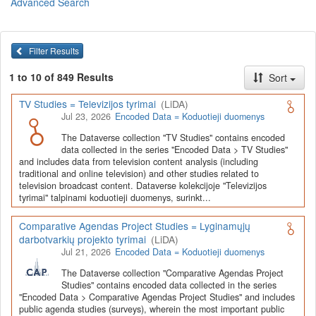
Advanced Search
Lietuvos humanitarinių ir socialinių mokslų duomenų
archyvas (LiDA)
yra virtuali skaitmeninė empirinių HSM
duomenų ir tyrimų išteklių kaupimo, ilgalaikio saugojimo ir sklaidos
Filter Results
infrastruktūra, suteikianti prieigą prie daugiau nei 600 duomenų ir
tyrimų išteklių. Visi duomenų ir tyrimų ištekliai yra dokumentuoti
1 to 10 of 849 Results
Sort
lietuvių ir anglų kalbomis pagal tarptautinius standartus. LiDA
įsikūręs
Kauno technologijos universiteto Duomenų analizės
TV Studies = Televizijos tyrimai
(LiDA)
ir archyvavimo (DAtA) centre
(
data.ktu.edu
).
Jul 23, 2026
Encoded Data = Koduotieji duomenys
Prieigai prie išteklių naudojama ši
Dataverse talpykla
(kol kas ne
The Dataverse collection "TV Studies" contains encoded
visi ištekliai prieinami, nes 2020-2029 m. vykdomas perkėlimo iš
data collected in the series "Encoded Data > TV Studies"
senosios infrastruktūros projektas). LiDA kuruoja įvairių tipų
and includes data from television content analysis (including
išteklius ir jie publikuojami atskiruose kataloguose pagal tipą:
traditional and online television) and other studies related to
television broadcast content. Dataverse kolekcijoje "Televizijos
Apklausų duomenys
,
Interviu duomenys
,
Agreguotieji duomenys
tyrimai" talpinami koduotieji duomenys, surinkt...
(įskaitant Istorinę statistiką),
Tekstiniai duomenys
ir
Koduotieji
duomenys
(įskaitant Žiniasklaidos tyrimus). Taip pat LiDA
Comparative Agendas Project Studies = Lyginamųjų
talpinami didelių nacionalinių projektų duomenys (
Didelių projektų
darbotvarkių projekto tyrimai
(LiDA)
duomenys
) ir Lietuvos aukštojo mokslo ir studijų bei Lietuvos
Jul 21, 2026
Encoded Data = Koduotieji duomenys
valstybės institucijų deponuoti socialinių ir humanitarinių mokslų
duomenų rinkiniai (
Kitų institucijų duomenys
). Norintiems
išmokti
The Dataverse collection "Comparative Agendas Project
naudotis
šia talpykla, surasti ir parsisiųsti duomenis, siūlome
Studies" contains encoded data collected in the series
"Encoded Data > Comparative Agendas Project Studies" and includes
susipažinti su
LiDA Dataverse talpyklos naudotojo vadovu
.
public agenda studies (surveys), wherein the most important public