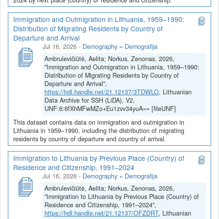
Immigration and Outmigration in Lithuania, 1959–1990:
Distribution of Migrating Residents by Country of
Departure and Arrival
Jul 16, 2026
-
Demography = Demografija
Ambrulevičiūtė, Aelita; Norkus, Zenonas, 2026,
"Immigration and Outmigration in Lithuania, 1959–1990:
Distribution of Migrating Residents by Country of
Departure and Arrival",
https://hdl.handle.net/21.12137/3TDWLO
, Lithuanian
Data Archive for SSH (LiDA), V2,
UNF:6:6fXhMFwMZo+Eu1zvv34yuA== [fileUNF]
This dataset contains data on immigration and outmigration in
Lithuania in 1959–1990, including the distribution of migrating
residents by country of departure and country of arrival.
Immigration to Lithuania by Previous Place (Country) of
Residence and Citizenship, 1991–2024
Jul 16, 2026
-
Demography = Demografija
Ambrulevičiūtė, Aelita; Norkus, Zenonas, 2026,
"Immigration to Lithuania by Previous Place (Country) of
Residence and Citizenship, 1991–2024",
https://hdl.handle.net/21.12137/OFZDRT
, Lithuanian