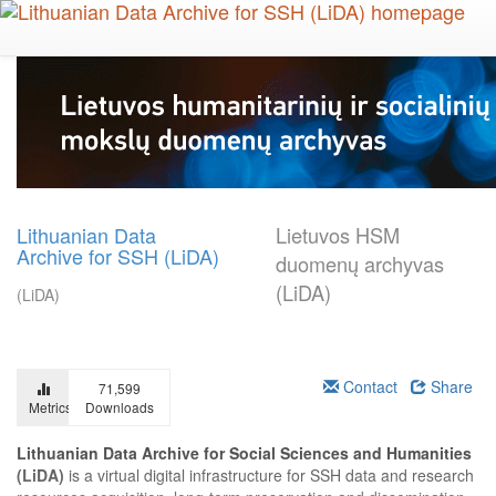
Skip
to
main
content
Lithuanian Data
Lietuvos HSM
Archive for SSH (LiDA)
duomenų archyvas
(LiDA)
(LiDA)
Contact
Share
71,599
Metrics
Downloads
Lithuanian Data Archive for Social Sciences and Humanities
(LiDA)
is a virtual digital infrastructure for SSH data and research