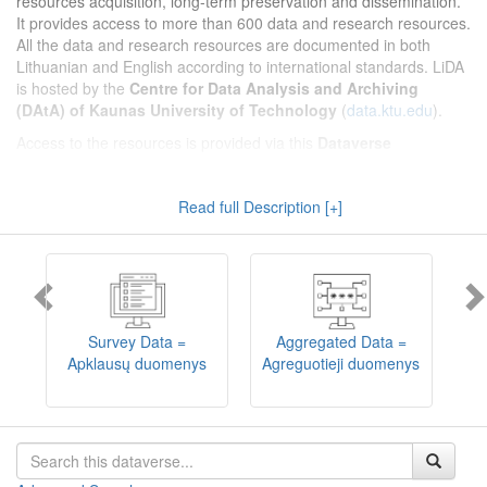
resources acquisition, long-term preservation and dissemination.
It provides access to more than 600 data and research resources.
All the data and research resources are documented in both
Lithuanian and English according to international standards. LiDA
is hosted by the
Centre for Data Analysis and Archiving
(DAtA) of Kaunas University of Technology
(
data.ktu.edu
).
Access to the resources is provided via this
Dataverse
repository
(not all the resources are available, as in 2020-2029 a
migration project from the old infrastructure is being
Read full Description [+]
implemented). LiDA curates different types of resources and they
are published into catalogues according to the type:
Survey Data
,
Interview Data
,
Aggregated Data
(including Historical Statistics),
Textual Data
, and
Encoded Data
(including News Media Studies).
Also, LiDA holds collections of data produced in large national
projets (
Large Project Data
) as well as social sciences and
humanities data deposited by Lithuanian science and higher
Survey Data =
Aggregated Data =
education institutions and Lithuanian governmental institutions
Apklausų duomenys
Agreguotieji duomenys
T
(
Data of Other Institutions
).
Depositors interested in deposit of their data into the LiDA
Dataverse repository should consult
this page
.