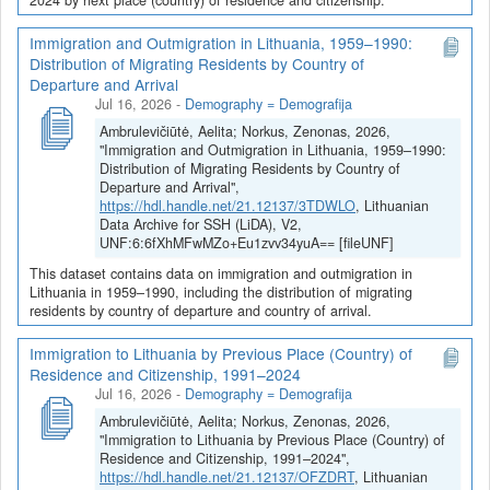
Immigration and Outmigration in Lithuania, 1959–1990:
Distribution of Migrating Residents by Country of
Departure and Arrival
Jul 16, 2026
-
Demography = Demografija
Ambrulevičiūtė, Aelita; Norkus, Zenonas, 2026,
"Immigration and Outmigration in Lithuania, 1959–1990:
Distribution of Migrating Residents by Country of
Departure and Arrival",
https://hdl.handle.net/21.12137/3TDWLO
, Lithuanian
Data Archive for SSH (LiDA), V2,
UNF:6:6fXhMFwMZo+Eu1zvv34yuA== [fileUNF]
This dataset contains data on immigration and outmigration in
Lithuania in 1959–1990, including the distribution of migrating
residents by country of departure and country of arrival.
Immigration to Lithuania by Previous Place (Country) of
Residence and Citizenship, 1991–2024
Jul 16, 2026
-
Demography = Demografija
Ambrulevičiūtė, Aelita; Norkus, Zenonas, 2026,
"Immigration to Lithuania by Previous Place (Country) of
Residence and Citizenship, 1991–2024",
https://hdl.handle.net/21.12137/OFZDRT
, Lithuanian