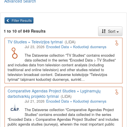
Advanced Search
Lietuvos humanitarinių ir socialinių mokslų duomenų
archyvas (LiDA)
yra virtuali skaitmeninė empirinių HSM
duomenų ir tyrimų išteklių kaupimo, ilgalaikio saugojimo ir sklaidos
Filter Results
infrastruktūra, suteikianti prieigą prie daugiau nei 600 duomenų ir
tyrimų išteklių. Visi duomenų ir tyrimų ištekliai yra dokumentuoti
1 to 10 of 849 Results
Sort
lietuvių ir anglų kalbomis pagal tarptautinius standartus. LiDA
įsikūręs
Kauno technologijos universiteto Duomenų analizės
TV Studies = Televizijos tyrimai
(LiDA)
ir archyvavimo (DAtA) centre
(
data.ktu.edu
).
Jul 23, 2026
Encoded Data = Koduotieji duomenys
Prieigai prie išteklių naudojama ši
Dataverse talpykla
(kol kas ne
The Dataverse collection "TV Studies" contains encoded
visi ištekliai prieinami, nes 2020-2029 m. vykdomas perkėlimo iš
data collected in the series "Encoded Data > TV Studies"
senosios infrastruktūros projektas). LiDA kuruoja įvairių tipų
and includes data from television content analysis (including
išteklius ir jie publikuojami atskiruose kataloguose pagal tipą:
traditional and online television) and other studies related to
television broadcast content. Dataverse kolekcijoje "Televizijos
Apklausų duomenys
,
Interviu duomenys
,
Agreguotieji duomenys
tyrimai" talpinami koduotieji duomenys, surinkt...
(įskaitant Istorinę statistiką),
Tekstiniai duomenys
ir
Koduotieji
duomenys
(įskaitant Žiniasklaidos tyrimus). Taip pat LiDA
Comparative Agendas Project Studies = Lyginamųjų
talpinami didelių nacionalinių projektų duomenys (
Didelių projektų
darbotvarkių projekto tyrimai
(LiDA)
duomenys
) ir Lietuvos aukštojo mokslo ir studijų bei Lietuvos
Jul 21, 2026
Encoded Data = Koduotieji duomenys
valstybės institucijų deponuoti socialinių ir humanitarinių mokslų
duomenų rinkiniai (
Kitų institucijų duomenys
). Norintiems
išmokti
The Dataverse collection "Comparative Agendas Project
naudotis
šia talpykla, surasti ir parsisiųsti duomenis, siūlome
Studies" contains encoded data collected in the series
"Encoded Data > Comparative Agendas Project Studies" and includes
susipažinti su
LiDA Dataverse talpyklos naudotojo vadovu
.
public agenda studies (surveys), wherein the most important public