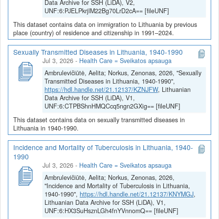
Data Archive for SSH (LiDA), V2,
UNF:6:PJELPkrjlM22Bg70LrD2cA== [fileUNF]
This dataset contains data on immigration to Lithuania by previous
place (country) of residence and citizenship in 1991–2024.
Sexually Transmitted Diseases in Lithuania, 1940-1990
Jul 3, 2026
-
Health Care = Sveikatos apsauga
Ambrulevičiūtė, Aelita; Norkus, Zenonas, 2026, "Sexually
Transmitted Diseases in Lithuania, 1940-1990",
https://hdl.handle.net/21.12137/KZNJFW
, Lithuanian
Data Archive for SSH (LiDA), V1,
UNF:6:CTPBShnHMQCcq5ngn2GXig== [fileUNF]
This dataset contains data on sexually transmitted diseases in
Lithuania in 1940-1990.
Incidence and Mortality of Tuberculosis in Lithuania, 1940-
1990
Jul 3, 2026
-
Health Care = Sveikatos apsauga
Ambrulevičiūtė, Aelita; Norkus, Zenonas, 2026,
"Incidence and Mortality of Tuberculosis in Lithuania,
1940-1990",
https://hdl.handle.net/21.12137/KNYMGJ
,
Lithuanian Data Archive for SSH (LiDA), V1,
UNF:6:HX3SuHsznLGh4fnYVnnomQ== [fileUNF]