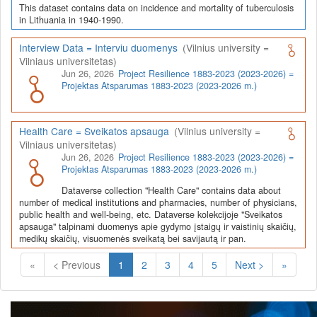
This dataset contains data on incidence and mortality of tuberculosis
in Lithuania in 1940-1990.
Interview Data = Interviu duomenys
(Vilnius university =
Vilniaus universitetas)
Jun 26, 2026
Project Resilience 1883-2023 (2023-2026) =
Projektas Atsparumas 1883-2023 (2023-2026 m.)
Health Care = Sveikatos apsauga
(Vilnius university =
Vilniaus universitetas)
Jun 26, 2026
Project Resilience 1883-2023 (2023-2026) =
Projektas Atsparumas 1883-2023 (2023-2026 m.)
Dataverse collection "Health Care" contains data about
number of medical institutions and pharmacies, number of physicians,
public health and well-being, etc. Dataverse kolekcijoje "Sveikatos
apsauga" talpinami duomenys apie gydymo įstaigų ir vaistinių skaičių,
medikų skaičių, visuomenės sveikatą bei savijautą ir pan.
(Current)
«
< Previous
1
2
3
4
5
Next >
»