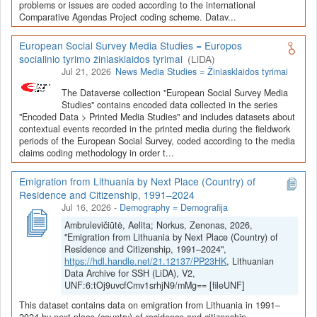
Depozitoriai, kurie norėtų deponuoti savo duomenis į LiDA
problems or issues are coded according to the international
Comparative Agendas Project coding scheme. Datav...
Dataverse talpyklą, turėtų susipažinti su informacija
šiame
puslapyje
.
European Social Survey Media Studies = Europos
socialinio tyrimo žiniasklaidos tyrimai
(LiDA)
Jul 21, 2026
News Media Studies = Žiniasklaidos tyrimai
The Dataverse collection "European Social Survey Media
Studies" contains encoded data collected in the series
"Encoded Data > Printed Media Studies" and includes datasets about
contextual events recorded in the printed media during the fieldwork
periods of the European Social Survey, coded according to the media
claims coding methodology in order t...
Emigration from Lithuania by Next Place (Country) of
Residence and Citizenship, 1991–2024
Jul 16, 2026
-
Demography = Demografija
Ambrulevičiūtė, Aelita; Norkus, Zenonas, 2026,
"Emigration from Lithuania by Next Place (Country) of
Residence and Citizenship, 1991–2024",
https://hdl.handle.net/21.12137/PP23HK
, Lithuanian
Data Archive for SSH (LiDA), V2,
UNF:6:tOj9uvcfCmv1srhjN9/mMg== [fileUNF]
This dataset contains data on emigration from Lithuania in 1991–
2024 by next place (country) of residence and citizenship.