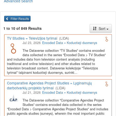
Advanced Search
Lietuvos humanitarinių ir socialinių mokslų duomenų
archyvas (LiDA)
yra virtuali skaitmeninė empirinių HSM
duomenų ir tyrimų išteklių kaupimo, ilgalaikio saugojimo ir sklaidos
Filter Results
infrastruktūra, suteikianti prieigą prie daugiau nei 600 duomenų ir
tyrimų išteklių. Visi duomenų ir tyrimų ištekliai yra dokumentuoti
1 to 10 of 849 Results
Sort
lietuvių ir anglų kalbomis pagal tarptautinius standartus. LiDA
įsikūręs
Kauno technologijos universiteto Duomenų analizės
TV Studies = Televizijos tyrimai
(LiDA)
ir archyvavimo (DAtA) centre
(
data.ktu.edu
).
Jul 23, 2026
Encoded Data = Koduotieji duomenys
Prieigai prie išteklių naudojama ši
Dataverse talpykla
(kol kas ne
The Dataverse collection "TV Studies" contains encoded
visi ištekliai prieinami, nes 2020-2029 m. vykdomas perkėlimo iš
data collected in the series "Encoded Data > TV Studies"
senosios infrastruktūros projektas). LiDA kuruoja įvairių tipų
and includes data from television content analysis (including
išteklius ir jie publikuojami atskiruose kataloguose pagal tipą:
traditional and online television) and other studies related to
television broadcast content. Dataverse kolekcijoje "Televizijos
Apklausų duomenys
,
Interviu duomenys
,
Agreguotieji duomenys
tyrimai" talpinami koduotieji duomenys, surinkt...
(įskaitant Istorinę statistiką),
Tekstiniai duomenys
ir
Koduotieji
duomenys
(įskaitant Žiniasklaidos tyrimus). Taip pat LiDA
Comparative Agendas Project Studies = Lyginamųjų
talpinami didelių nacionalinių projektų duomenys (
Didelių projektų
darbotvarkių projekto tyrimai
(LiDA)
duomenys
) ir Lietuvos aukštojo mokslo ir studijų bei Lietuvos
Jul 21, 2026
Encoded Data = Koduotieji duomenys
valstybės institucijų deponuoti socialinių ir humanitarinių mokslų
duomenų rinkiniai (
Kitų institucijų duomenys
). Norintiems
išmokti
The Dataverse collection "Comparative Agendas Project
naudotis
šia talpykla, surasti ir parsisiųsti duomenis, siūlome
Studies" contains encoded data collected in the series
"Encoded Data > Comparative Agendas Project Studies" and includes
susipažinti su
LiDA Dataverse talpyklos naudotojo vadovu
.
public agenda studies (surveys), wherein the most important public