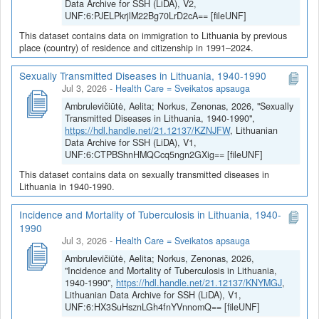
Data Archive for SSH (LiDA), V2,
UNF:6:PJELPkrjlM22Bg70LrD2cA== [fileUNF]
This dataset contains data on immigration to Lithuania by previous
place (country) of residence and citizenship in 1991–2024.
Sexually Transmitted Diseases in Lithuania, 1940-1990
Jul 3, 2026
-
Health Care = Sveikatos apsauga
Ambrulevičiūtė, Aelita; Norkus, Zenonas, 2026, "Sexually
Transmitted Diseases in Lithuania, 1940-1990",
https://hdl.handle.net/21.12137/KZNJFW
, Lithuanian
Data Archive for SSH (LiDA), V1,
UNF:6:CTPBShnHMQCcq5ngn2GXig== [fileUNF]
This dataset contains data on sexually transmitted diseases in
Lithuania in 1940-1990.
Incidence and Mortality of Tuberculosis in Lithuania, 1940-
1990
Jul 3, 2026
-
Health Care = Sveikatos apsauga
Ambrulevičiūtė, Aelita; Norkus, Zenonas, 2026,
"Incidence and Mortality of Tuberculosis in Lithuania,
1940-1990",
https://hdl.handle.net/21.12137/KNYMGJ
,
Lithuanian Data Archive for SSH (LiDA), V1,
UNF:6:HX3SuHsznLGh4fnYVnnomQ== [fileUNF]