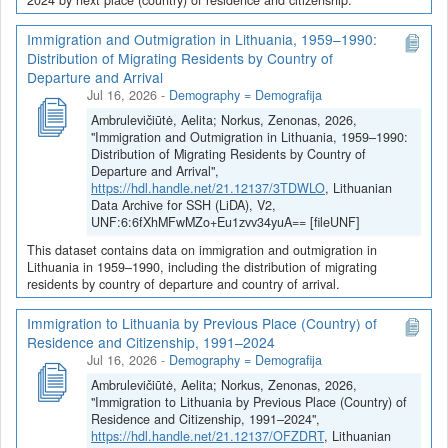
Immigration and Outmigration in Lithuania, 1959–1990:
Distribution of Migrating Residents by Country of
Departure and Arrival
Jul 16, 2026
-
Demography = Demografija
Ambrulevičiūtė, Aelita; Norkus, Zenonas, 2026,
"Immigration and Outmigration in Lithuania, 1959–1990:
Distribution of Migrating Residents by Country of
Departure and Arrival",
https://hdl.handle.net/21.12137/3TDWLO
, Lithuanian
Data Archive for SSH (LiDA), V2,
UNF:6:6fXhMFwMZo+Eu1zvv34yuA== [fileUNF]
This dataset contains data on immigration and outmigration in
Lithuania in 1959–1990, including the distribution of migrating
residents by country of departure and country of arrival.
Immigration to Lithuania by Previous Place (Country) of
Residence and Citizenship, 1991–2024
Jul 16, 2026
-
Demography = Demografija
Ambrulevičiūtė, Aelita; Norkus, Zenonas, 2026,
"Immigration to Lithuania by Previous Place (Country) of
Residence and Citizenship, 1991–2024",
https://hdl.handle.net/21.12137/OFZDRT
, Lithuanian