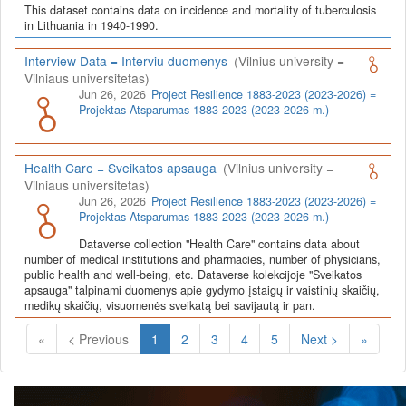
This dataset contains data on incidence and mortality of tuberculosis
in Lithuania in 1940-1990.
Interview Data = Interviu duomenys
(Vilnius university =
Vilniaus universitetas)
Jun 26, 2026
Project Resilience 1883-2023 (2023-2026) =
Projektas Atsparumas 1883-2023 (2023-2026 m.)
Health Care = Sveikatos apsauga
(Vilnius university =
Vilniaus universitetas)
Jun 26, 2026
Project Resilience 1883-2023 (2023-2026) =
Projektas Atsparumas 1883-2023 (2023-2026 m.)
Dataverse collection "Health Care" contains data about
number of medical institutions and pharmacies, number of physicians,
public health and well-being, etc. Dataverse kolekcijoje "Sveikatos
apsauga" talpinami duomenys apie gydymo įstaigų ir vaistinių skaičių,
medikų skaičių, visuomenės sveikatą bei savijautą ir pan.
(Current)
«
< Previous
1
2
3
4
5
Next >
»