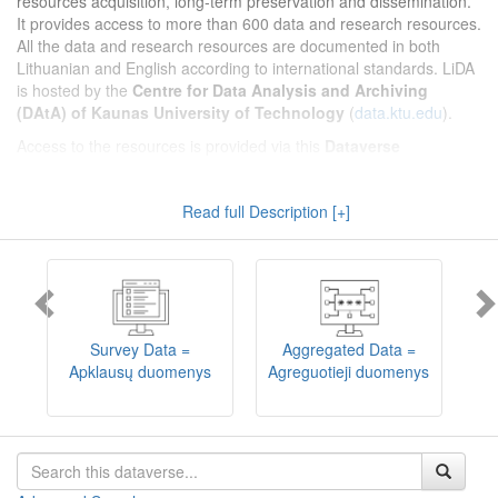
resources acquisition, long-term preservation and dissemination.
It provides access to more than 600 data and research resources.
All the data and research resources are documented in both
Lithuanian and English according to international standards. LiDA
is hosted by the
Centre for Data Analysis and Archiving
(DAtA) of Kaunas University of Technology
(
data.ktu.edu
).
Access to the resources is provided via this
Dataverse
repository
(not all the resources are available, as in 2020-2029 a
migration project from the old infrastructure is being
Read full Description [+]
implemented). LiDA curates different types of resources and they
are published into catalogues according to the type:
Survey Data
,
Interview Data
,
Aggregated Data
(including Historical Statistics),
Textual Data
, and
Encoded Data
(including News Media Studies).
Also, LiDA holds collections of data produced in large national
projets (
Large Project Data
) as well as social sciences and
humanities data deposited by Lithuanian science and higher
Survey Data =
Aggregated Data =
education institutions and Lithuanian governmental institutions
Apklausų duomenys
Agreguotieji duomenys
T
(
Data of Other Institutions
).
Depositors interested in deposit of their data into the LiDA
Dataverse repository should consult
this page
.