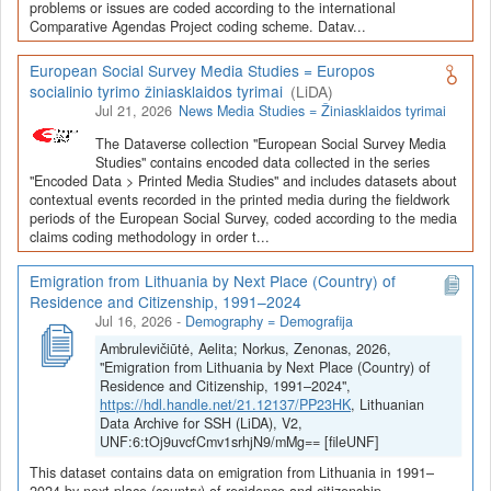
Depozitoriai, kurie norėtų deponuoti savo duomenis į LiDA
problems or issues are coded according to the international
Comparative Agendas Project coding scheme. Datav...
Dataverse talpyklą, turėtų susipažinti su informacija
šiame
puslapyje
.
European Social Survey Media Studies = Europos
socialinio tyrimo žiniasklaidos tyrimai
(LiDA)
Jul 21, 2026
News Media Studies = Žiniasklaidos tyrimai
The Dataverse collection "European Social Survey Media
Studies" contains encoded data collected in the series
"Encoded Data > Printed Media Studies" and includes datasets about
contextual events recorded in the printed media during the fieldwork
periods of the European Social Survey, coded according to the media
claims coding methodology in order t...
Emigration from Lithuania by Next Place (Country) of
Residence and Citizenship, 1991–2024
Jul 16, 2026
-
Demography = Demografija
Ambrulevičiūtė, Aelita; Norkus, Zenonas, 2026,
"Emigration from Lithuania by Next Place (Country) of
Residence and Citizenship, 1991–2024",
https://hdl.handle.net/21.12137/PP23HK
, Lithuanian
Data Archive for SSH (LiDA), V2,
UNF:6:tOj9uvcfCmv1srhjN9/mMg== [fileUNF]
This dataset contains data on emigration from Lithuania in 1991–
2024 by next place (country) of residence and citizenship.