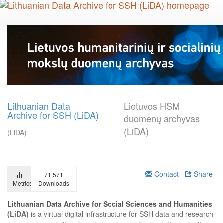
Skip
to
main
content
Lithuanian Data
Lietuvos HSM
Archive for SSH (LiDA)
duomenų archyvas
(LiDA)
(LiDA)
Contact
Share
71,571
Metrics
Downloads
Lithuanian Data Archive for Social Sciences and Humanities
(LiDA)
is a virtual digital infrastructure for SSH data and research