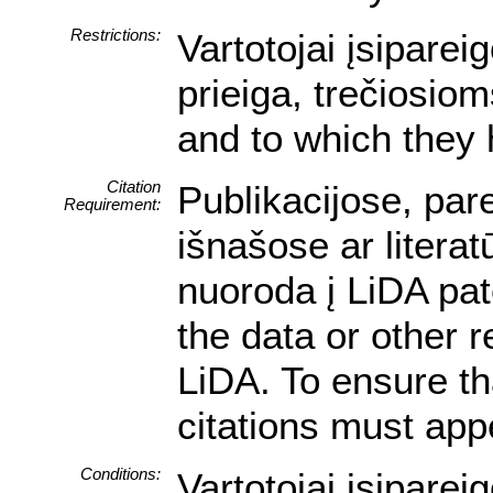
Restrictions:
Vartotojai įsipare
prieiga, trečiosio
and to which they 
Citation
Publikacijose, par
Requirement:
išnašose ar litera
nuoroda į LiDA pat
the data or other 
LiDA. To ensure tha
citations must appe
Conditions:
Vartotojai įsipare