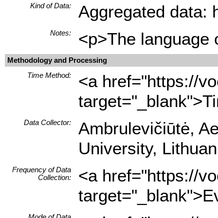
Kind of Data:
Aggregated data: hi
Notes:
<p>The language of
Methodology and Processing
Time Method:
<a href="https://
target="_blank">T
Data Collector:
Ambrulevičiūtė, Ael
University, Lithu
Frequency of Data
<a href="https://
Collection:
target="_blank">E
Mode of Data