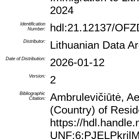
2024
Identification
hdl:21.12137/OF
Number:
Distributor:
Lithuanian Data A
Date of Distribution:
2026-01-12
Version:
2
Bibliographic
Ambrulevičiūtė, Ae
Citation:
(Country) of Resi
https://hdl.handle
UNF:6:PJELPkrjlM