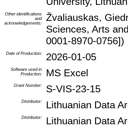
University, Lithuan
Other identifications
Žvaliauskas, Giedr
and
acknowledgements:
Sciences, Arts an
0001-8970-0756])
Date of Production:
2026-01-05
Software used in
MS Excel
Production:
Grant Number:
S-VIS-23-15
Distributor:
Lithuanian Data A
Distributor:
Lithuanian Data A