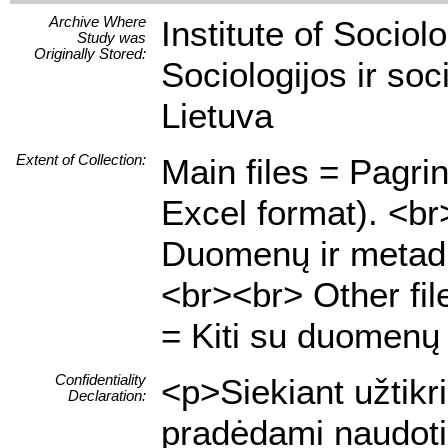
Archive Where
Institute of Sociol
Study was
Originally Stored:
Sociologijos ir soci
Lietuva
Extent of Collection:
Main files = Pagrin
Excel format). <br
Duomenų ir metaduom
<br><br> Other file
= Kiti su duomenų r
Confidentiality
<p>Siekiant užtik
Declaration:
pradėdami naudotis