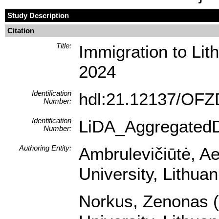
Study Description
Citation
Title:
Immigration to Lit
2024
Identification
hdl:21.12137/OF
Number:
Identification
LiDA_Aggregated
Number:
Authoring Entity:
Ambrulevičiūtė, Ael
University, Lithua
Norkus, Zenonas (I