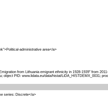
k">Political-administrative area</a>
Emigration from Lithuania emigrant ethnicity in 1928-1939” from 2011
a.eu; object PID: www.lidata.eu/data/histat/LiDA_HISTDEMX_0031; pr
e series: Discrete</a>