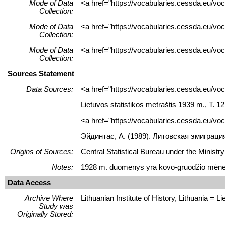
Mode of Data
<a href="https://vocabularies.cessda.eu/vo
Collection:
Mode of Data
<a href="https://vocabularies.cessda.eu/v
Collection:
Mode of Data
<a href="https://vocabularies.cessda.eu/v
Collection:
Sources Statement
Data Sources:
<a href="https://vocabularies.cessda.eu/v
Lietuvos statistikos metraštis 1939 m., T. 12.
<a href="https://vocabularies.cessda.eu/
Эйдинтас, A. (1989). Литовская эмиграци
Origins of Sources:
Central Statistical Bureau under the Ministry
Notes:
1928 m. duomenys yra kovo-gruodžio mėne
Data Access
Archive Where
Lithuanian Institute of History, Lithuania = Lie
Study was
Originally Stored: