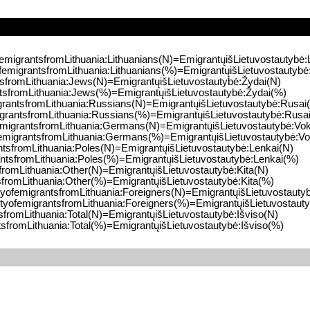
femigrantsfromLithuania:Lithuanians(N)=EmigrantųišLietuvostautybė:L
ofemigrantsfromLithuania:Lithuanians(%)=EmigrantųišLietuvostautybė:
ntsfromLithuania:Jews(N)=EmigrantųišLietuvostautybė:Žydai(N)
ntsfromLithuania:Jews(%)=EmigrantųišLietuvostautybė:Žydai(%)
igrantsfromLithuania:Russians(N)=EmigrantųišLietuvostautybė:Rusai
igrantsfromLithuania:Russians(%)=EmigrantųišLietuvostautybė:Rusa
femigrantsfromLithuania:Germans(N)=EmigrantųišLietuvostautybė:Vok
femigrantsfromLithuania:Germans(%)=EmigrantųišLietuvostautybė:Vo
antsfromLithuania:Poles(N)=EmigrantųišLietuvostautybė:Lenkai(N)
antsfromLithuania:Poles(%)=EmigrantųišLietuvostautybė:Lenkai(%)
sfromLithuania:Other(N)=EmigrantųišLietuvostautybė:Kita(N)
tsfromLithuania:Other(%)=EmigrantųišLietuvostautybė:Kita(%)
ityofemigrantsfromLithuania:Foreigners(N)=EmigrantųišLietuvostautyb
ityofemigrantsfromLithuania:Foreigners(%)=EmigrantųišLietuvostauty
tsfromLithuania:Total(N)=EmigrantųišLietuvostautybė:Išviso(N)
tsfromLithuania:Total(%)=EmigrantųišLietuvostautybė:Išviso(%)