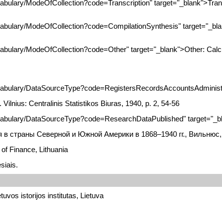
cabulary/ModeOfCollection?code=Transcription" target="_blank">Tran
ocabulary/ModeOfCollection?code=CompilationSynthesis" target="_bl
ocabulary/ModeOfCollection?code=Other" target="_blank">Other: Calc
ocabulary/DataSourceType?code=RegistersRecordsAccountsAdministra
 Vilnius: Centralinis Statistikos Biuras, 1940, p. 2, 54-56
vocabulary/DataSourceType?code=ResearchDataPublished" target="_b
я в страны Северной и Южной Америки в 1868–1940 гг., Вильнюс, 
 of Finance, Lithuania
siais.
tuvos istorijos institutas, Lietuva