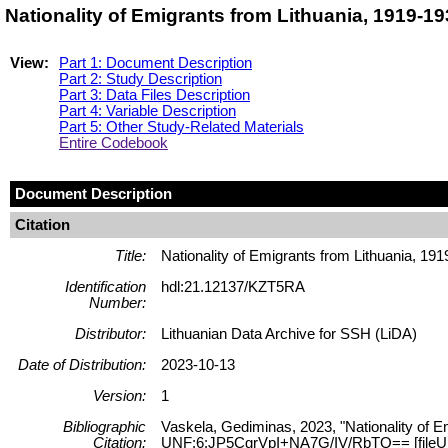
Nationality of Emigrants from Lithuania, 1919-1
View:
Part 1: Document Description
Part 2: Study Description
Part 3: Data Files Description
Part 4: Variable Description
Part 5: Other Study-Related Materials
Entire Codebook
Document Description
Citation
Title:
Nationality of Emigrants from Lithuania, 19
Identification
hdl:21.12137/KZT5RA
Number:
Distributor:
Lithuanian Data Archive for SSH (LiDA)
Date of Distribution:
2023-10-13
Version:
1
Bibliographic
Vaskela, Gediminas, 2023, "Nationality of E
Citation:
UNF:6:JP5CgrVpI+NA7G/IV/RbTQ== [fileU