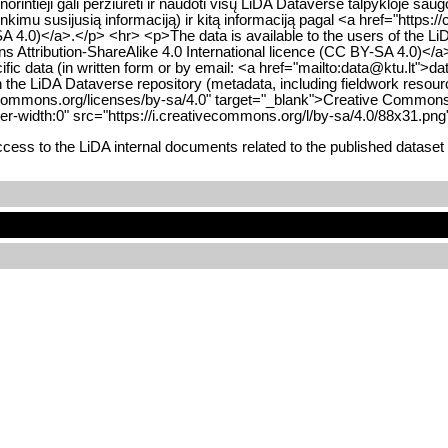
orintieji gali peržiūrėti ir naudoti visų LiDA Dataverse talpykloje s
 susijusią informaciją) ir kitą informaciją pagal <a href="https://cc
SA 4.0)</a>.</p> <hr> <p>The data is available to the users of the L
Attribution-ShareAlike 4.0 International licence (CC BY-SA 4.0)</a>, 
ific data (in written form or by email: <a href="mailto:data@ktu.lt">da
in the LiDA Dataverse repository (metadata, including fieldwork resou
ivecommons.org/licenses/by-sa/4.0" target="_blank">Creative Commons 
r-width:0" src="https://i.creativecommons.org/l/by-sa/4.0/88x31.png
ess to the LiDA internal documents related to the published dataset 