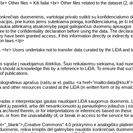
 Other files = Kiti failai <br> Other files related to the dataset (2, d
rečiais duomenimis, vartotojai privalo sutikti su konfidencialumo de
jos, prie kurios jiems suteikiama prieiga, konfidencialumą, jei ši inf
raukia atitinkamą atsakomybę pagal galiojančius duomenų apsaugos 
e to the confidentiality declaration before using the data. The declara
y have been granted access, if this information directly or indirectly id
tion laws.</p>
. <hr> Users undertake not to transfer data curated by the LiDA and 
os sąraše į naudojamus išteklius. Šiuo reikalavimu siekiama, kad nuo
A should acknowledge this by a reference to LiDA. To ensure that such
of publications.
bliografinius aprašus (raštu ar el. paštu: <a href="mailto:data@ktu.lt"
ta and other resources curated at the LiDA (in written form or by email
išvadas ir interpretacijas gautas naudojant LiDA saugomus duomenis.
alint jų pasiekti, arba dėl nesankcionuoto jų panaudojimo įsilaužus į 
 archived therein, or for interpretations or inferences based on thes
on, or from the unavailability of, or break in access to the service for
et="_blank">„Creative Commons“ 4.0 priskyrimo ir analogiško platinim
 duomenis, reikia kreiptis dėl galimybės naudotis konkrečiais duomenim