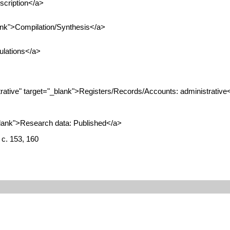
scription</a>
ank">Compilation/Synthesis</a>
ulations</a>
tive" target="_blank">Registers/Records/Accounts: administrative
lank">Research data: Published</a>
с. 153, 160