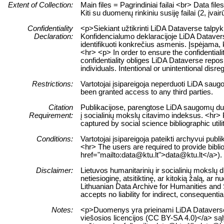
Extent of Collection:
Main files = Pagrindiniai failai <br> Data fil
Kiti su duomenų rinkiniu susiję failai (2, įvair
Confidentiality
<p>Siekiant užtikrinti LiDA Dataverse talpy
Declaration:
Konfidencialumo deklaracijoje LiDA Dataverse
identifikuoti konkrečius asmenis. Įspėjam
<hr> <p> In order to ensure the confidentiali
confidentiality obliges LiDA Dataverse reposit
individuals. Intentional or unintentional disre
Restrictions:
Vartotojai įsipareigoja neperduoti LiDA sau
been granted access to any third parties.
Citation
Publikacijose, parengtose LiDA saugomų duom
Requirement:
į socialinių mokslų citavimo indeksus. <hr> 
captured by social science bibliographic utili
Conditions:
Vartotojai įsipareigoja pateikti archyvui pub
<hr> The users are required to provide biblio
href="mailto:data@ktu.lt">data@ktu.lt</a>).
Disclaimer:
Lietuvos humanitarinių ir socialinių mokslų
netiesioginę, atsitiktinę, ar kitokią žalą, 
Lithuanian Data Archive for Humanities and S
accepts no liability for indirect, consequenti
Notes:
<p>Duomenys yra prieinami LiDA Dataverse ta
viešosios licencijos (CC BY-SA 4.0)</a> sąly