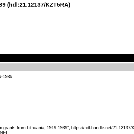
939 (hdl:21.12137/KZT5RA)
19-1939
migrants from Lithuania, 1919-1939", https://hdl.handle.net/21.12137
NF]