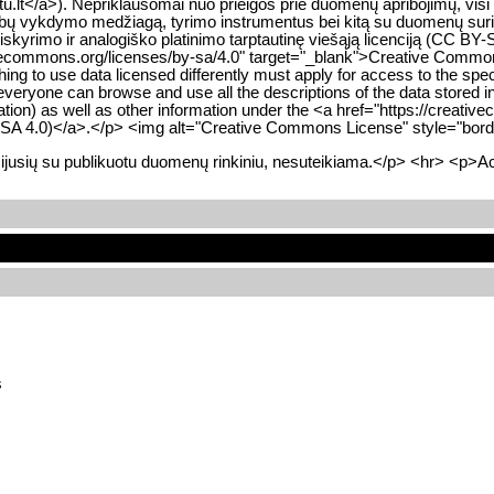
.lt</a>). Nepriklausomai nuo prieigos prie duomenų apribojimų, visi n
ų vykdymo medžiagą, tyrimo instrumentus bei kitą su duomenų surinkimu
kyrimo ir analogiško platinimo tarptautinę viešąją licenciją (CC BY-
ivecommons.org/licenses/by-sa/4.0" target="_blank">Creative Commons 
ing to use data licensed differently must apply for access to the spec
everyone can browse and use all the descriptions of the data stored 
mation) as well as other information under the <a href="https://creat
Y-SA 4.0)</a>.</p> <img alt="Creative Commons License" style="borde
ijusių su publikuotu duomenų rinkiniu, nesuteikiama.</p> <hr> <p>Acc
s