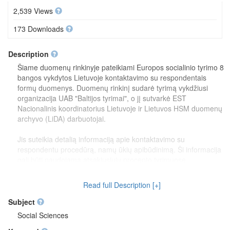
2,539 Views
173 Downloads
Description
Šiame duomenų rinkinyje pateikiami Europos socialinio tyrimo 8
bangos vykdytos Lietuvoje kontaktavimo su respondentais
formų duomenys. Duomenų rinkinį sudarė tyrimą vykdžiusi
organizacija UAB "Baltijos tyrimai", o jį sutvarkė EST
Nacionalinis koordinatorius Lietuvoje ir Lietuvos HSM duomenų
archyvo (LiDA) darbuotojai.
Jis suteikia detalią informaciją apie kontaktavimo su
respondentu procedūrą, namų ūkių apibūdinimą. Ši informacija
gali būti naudojama atsakiusiųjų procento tyrimuose,
respondentų pasiekiamumo analizėje, taip pat ir paaiškinant kai
kuriuos respondentų atsakymus į klausimus.
Read full Description [+]
This dataset was created using
version 3.0
of the integrated
Subject
data file of countries participating in the ESS Round 8
Social Sciences
(Lithuanian data) published in the ESS Data Archive on 2018-
05-30.