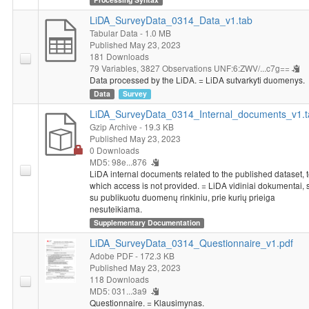
LiDA_SurveyData_0314_Data_v1.tab
Tabular Data
- 1.0 MB
Published May 23, 2023
181 Downloads
79 Variables,
3827 Observations
UNF:6:ZWV/...c7g==
Data processed by the LiDA. = LiDA sutvarkyti duomenys.
Data
Survey
LiDA_SurveyData_0314_Internal_documents_v1.t
Gzip Archive
- 19.3 KB
Published May 23, 2023
0 Downloads
MD5: 98e...876
LiDA internal documents related to the published dataset, 
which access is not provided. = LiDA vidiniai dokumentai, 
su publikuotu duomenų rinkiniu, prie kurių prieiga
nesuteikiama.
Supplementary Documentation
LiDA_SurveyData_0314_Questionnaire_v1.pdf
Adobe PDF
- 172.3 KB
Published May 23, 2023
118 Downloads
MD5: 031...3a9
Questionnaire. = Klausimynas.