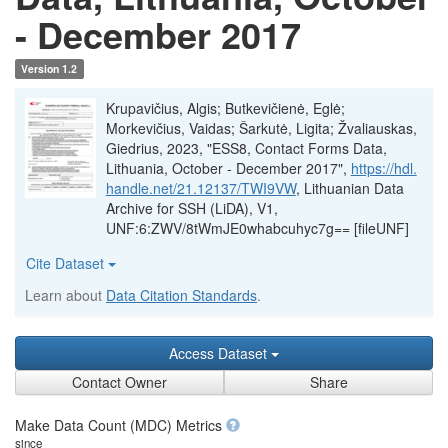
- December 2017
Version 1.2
Krupavičius, Algis; Butkevičienė, Eglė;
Morkevičius, Vaidas; Šarkutė, Ligita; Žvaliauskas,
Giedrius, 2023, "ESS8, Contact Forms Data,
Lithuania, October - December 2017",
https://hdl.
handle.net/21.12137/TWI9VW
, Lithuanian Data
Archive for SSH (LiDA), V1,
UNF:6:ZWV/8tWmJE0whabcuhyc7g== [fileUNF]
Cite Dataset
Learn about
Data Citation Standards
.
Access Dataset
Contact Owner
Share
Make Data Count (MDC) Metrics
since