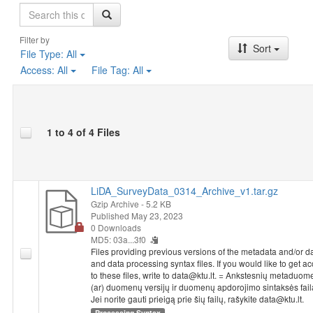
Search
Filter by
Sort
File Type:
All
Access:
All
File Tag:
All
1 to 4 of 4 Files
LiDA_SurveyData_0314_Archive_v1.tar.gz
Gzip Archive
- 5.2 KB
Published May 23, 2023
0 Downloads
MD5: 03a...3f0
Files providing previous versions of the metadata and/or d
and data processing syntax files. If you would like to get a
to these files, write to data@ktu.lt. = Ankstesnių metaduom
(ar) duomenų versijų ir duomenų apdorojimo sintaksės faila
Jei norite gauti prieigą prie šių failų, rašykite data@ktu.lt.
Processing Syntax