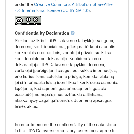
under the
Creative Commons Attribution-ShareAlike
4.0 International licence (CC BY-SA 4.0)
.
Confidentiality Declaration
Siekiant užtikrinti LiDA Dataverse talpykloje saugomų
duomenų konfidencialumą, prieš pradėdami naudotis
konkrečiais duomenimis, vartotojai privalo sutikti su
konfidencialumo deklaracija. Konfidencialumo
deklaracijoje LiDA Dataverse talpyklos duomenų
vartotojai įpareigojami saugoti bet kokios informacijos,
prie kurios jiems suteikiama prieiga, konfidencialumą,
jei ši informacija leistų identifikuoti konkrečius asmenis.
Įspėjama, kad sąmoningas ar nesąmoningas šio
pasižadėjimo nepaisymas užtraukia atitinkamą
atsakomybę pagal galiojančius duomenų apsaugos
teisės aktus.
In order to ensure the confidentiality of the data stored
in the LiDA Dataverse repository, users must agree to