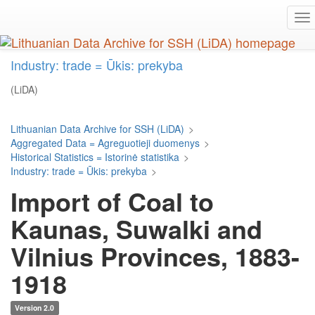
Skip
To
to
na
main
content
Industry: trade = Ūkis: prekyba
(LiDA)
Lithuanian Data Archive for SSH (LiDA)
>
Aggregated Data = Agreguotieji duomenys
>
Historical Statistics = Istorinė statistika
>
Industry: trade = Ūkis: prekyba
>
Import of Coal to
Kaunas, Suwalki and
Vilnius Provinces, 1883-
1918
Version 2.0